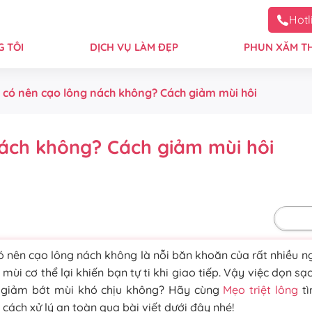
Hotl
 TÔI
DỊCH VỤ LÀM ĐẸP
PHUN XĂM T
h có nên cạo lông nách không? Cách giảm mùi hôi
nách không? Cách giảm mùi hôi
Mặc 
có nên cạo lông nách không là nỗi băn khoăn của rất nhiều n
 mùi cơ thể lại khiến bạn tự ti khi giao tiếp. Vậy việc dọn sạ
p giảm bớt mùi khó chịu không? Hãy cùng
Mẹo triệt lông
tì
à cách xử lý an toàn qua bài viết dưới đây nhé!