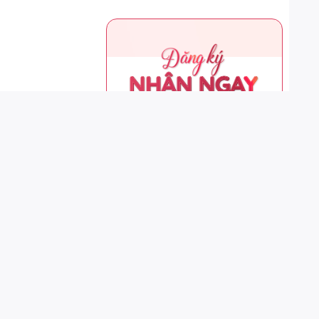
ời là có
. Việc cạo