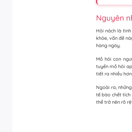
Nguyên n
Hôi nách là tìn
khỏe, vấn đề này
hàng ngày.
Mồ hôi con ngườ
tuyến mồ hôi ap
tiết ra nhiều hơ
Ngoài ra, những 
tế bào chết tíc
thể trở nên rõ rệ