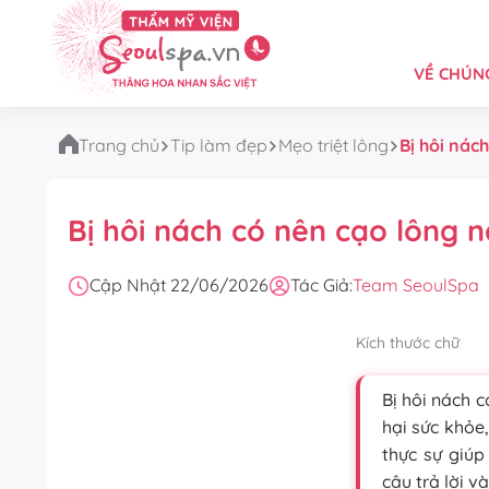
VỀ CHÚNG
Trang chủ
Tip làm đẹp
Mẹo triệt lông
Bị hôi nác
Bị hôi nách có nên cạo lông 
Cập Nhật 22/06/2026
Tác Giả:
Team SeoulSpa
Kích thước chữ
Bị hôi nách 
hại sức khỏe,
thực sự giú
câu trả lời v