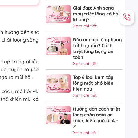
Giải đáp: Ánh sáng
máy triệt lông có hại
không?
Xem chi tiết
nh hưởng đến sức
à chất lượng sống
Đàn ông có lông bụng
tốt hay xấu? Cách
triệt lông bụng an
toàn
i tập trung nhiều
Xem chi tiết
cao, tuyến này sẽ
 tạo ra mùi hôi.
Top 6 loại kem tẩy
lông mặt phổ biến
hiện nay
g cách, mồ hôi và
Xem chi tiết
 thể khiến mùi cơ
Hướng dẫn cách triệt
lông chân nam an
toàn, hiệu quả từ A –
Z
Xem chi tiết