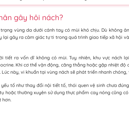
hân gây hôi nách?
h trạng vùng da dưới cánh tay có mùi khó chịu. Dù không ả
 lại gây ra cảm giác tự ti trong quá trình giao tiếp xã hội v
i tiết ra vốn dĩ không có mùi. Tuy nhiên, khu vực nách lạ
ocrine. Khi cơ thể vận động, căng thẳng hoặc gặp nhiệt độ 
n. Lúc này, vi khuẩn tại vùng nách sẽ phát triển nhanh chóng,
yếu tố như thay đổi nội tiết tố, thói quen vệ sinh chưa đún
h tụ hoặc thường xuyên sử dụng thực phẩm cay nóng cũng có
t hơn.