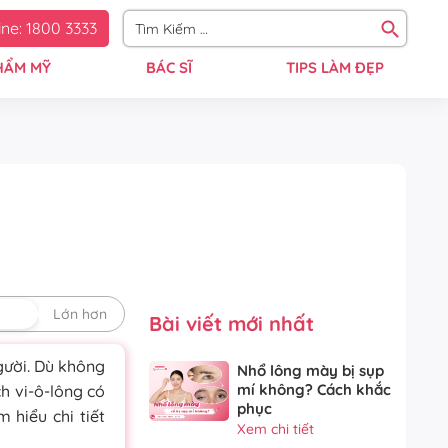
ine: 1800 3333
HẨM MỸ
BÁC SĨ
TIPS LÀM ĐẸP
định
Lớn hơn
Bài viết mới nhất
gười. Dù không
Nhổ lông mày bị sụp
mí không? Cách khắc
ch vi-ô-lông có
phục
m hiểu chi tiết
Xem chi tiết