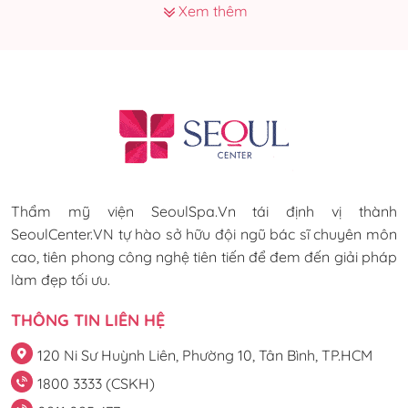
Xem thêm
Thẩm mỹ viện SeoulSpa.Vn tái định vị thành
SeoulCenter.VN tự hào sở hữu đội ngũ bác sĩ chuyên môn
cao, tiên phong công nghệ tiên tiến để đem đến giải pháp
làm đẹp tối ưu.
THÔNG TIN LIÊN HỆ
120 Ni Sư Huỳnh Liên, Phường 10, Tân Bình, TP.HCM
1800 3333 (CSKH)