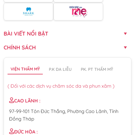
BÀI VIẾT NỔI BẬT
CHÍNH SÁCH
VIỆN THẨM MỸ
P.K DA LIỄU
PK. PT THẨM MỸ
( Đối với các dịch vụ chăm sóc da và phun xăm )
CAO LÃNH :
97-99-101 Tôn Đức Thắng, Phường Cao Lãnh, Tỉnh
Đồng Tháp
ĐỨC HÒA :