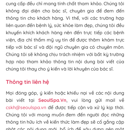
cung cấp đều chỉ mang tính chất tham khảo. Chúng tôi
không đại diện cho bác sĩ, chuyên gia để đem đến
thông tin cho khách hàng. Vì thế, với các trường hợp
liên quan đến bệnh lý, sức khỏe làm đẹp, chúng tôi đều
khuyến khích khách hàng nên đến trực tiếp các bệnh
viện, địa chỉ thẩm mỹ uy tín để được thăm khám trực
tiếp với bác sĩ và đội ngũ chuyên gia có chuyên môn.
Chúng tôi sẽ không chịu trách nhiệm với bất kỳ trường
hợp nào tham khảo thông tin nội dung bài viết của
chúng tôi thay cho ý kiến và lời khuyên của bác sĩ.
Thông tin liên hệ
Mọi đóng góp, ý kiến hoặc khiếu nại về các nội dung
bài viết tại
SeoulSpa.Vn
, vui lòng gửi mail về
cskh@seoulspa.vn
để được tiếp cận và xử lý kịp thời.
Chúng tôi với mong muốn đem đến người đọc những
thông tin hữu ích về kiến thức làm đẹp sẽ cố gắng cập
nhật các nội dung mới, bổ ích để xây dựng nên một