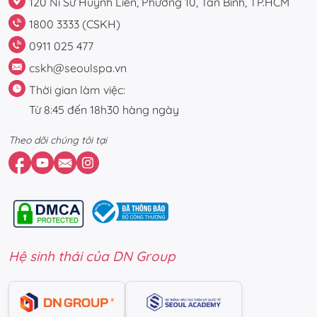
120 Ni Sư Huỳnh Liên, Phường 10, Tân Bình, TP.HCM
1800 3333 (CSKH)
0911 025 477
cskh@seoulspa.vn
Thời gian làm việc:
Từ 8:45 đến 18h30 hàng ngày
Theo dõi chúng tôi tại
Hệ sinh thái của DN Group