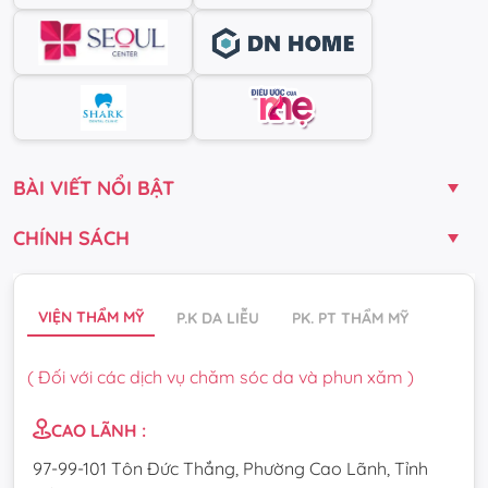
BÀI VIẾT NỔI BẬT
CHÍNH SÁCH
VIỆN THẨM MỸ
P.K DA LIỄU
PK. PT THẨM MỸ
( Đối với các dịch vụ chăm sóc da và phun xăm )
CAO LÃNH :
97-99-101 Tôn Đức Thắng, Phường Cao Lãnh, Tỉnh