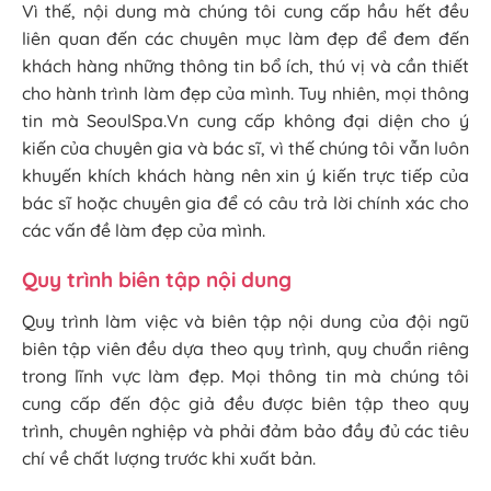
Vì thế, nội dung mà chúng tôi cung cấp hầu hết đều
liên quan đến các chuyên mục làm đẹp để đem đến
khách hàng những thông tin bổ ích, thú vị và cần thiết
cho hành trình làm đẹp của mình. Tuy nhiên, mọi thông
tin mà SeoulSpa.Vn cung cấp không đại diện cho ý
kiến của chuyên gia và bác sĩ, vì thế chúng tôi vẫn luôn
khuyến khích khách hàng nên xin ý kiến trực tiếp của
bác sĩ hoặc chuyên gia để có câu trả lời chính xác cho
các vấn đề làm đẹp của mình.
Quy trình biên tập nội dung
Quy trình làm việc và biên tập nội dung của đội ngũ
biên tập viên đều dựa theo quy trình, quy chuẩn riêng
trong lĩnh vực làm đẹp. Mọi thông tin mà chúng tôi
cung cấp đến độc giả đều được biên tập theo quy
trình, chuyên nghiệp và phải đảm bảo đầy đủ các tiêu
chí về chất lượng trước khi xuất bản.