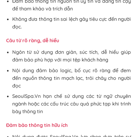
Đảm bảo thông tin nguồn tin uy tín và đáng tin cậy
để tham khảo và trích dẫn
Không đưa thông tin sai lệch gây tiêu cực đến người
đọc.
Câu từ rõ ràng, dễ hiểu
Ngôn từ sử dụng đơn giản, súc tích, dễ hiểu giúp
đảm bảo phù hợp với mọi tệp khách hàng
Nội dung đảm bảo logic, bố cục rõ ràng để đem
đến nguồn thông tin mạch lạc, trôi chảy cho người
đọc
SeoulSpa.Vn hạn chế sử dụng các từ ngữ chuyên
ngành hoặc các cấu trúc câu quá phức tạp khi trình
bày thông tin
Đảm bảo thông tin hữu ích
Nội dung được SeoulSpa.Vn lựa chọn dựa trên sự