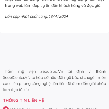
trang web làm đẹp uy tín đến khách hàng và độc giả.
Lần cập nhật cuối cùng: 19/4/2024
Thẩm mỹ viện SeoulSpa.Vn tái định vị thành
SeoulCenter.VN tự hào sở hữu đội ngũ bác sĩ chuyên môn
cao, tiên phong công nghệ tiên tiến để đem đến giải pháp
làm đẹp tối ưu.
THÔNG TIN LIÊN HỆ