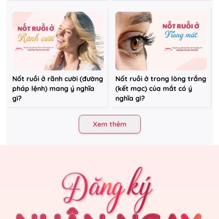
Nốt ruồi ở rãnh cười (đường
Nốt ruồi ở trong lòng trắng
pháp lệnh) mang ý nghĩa
(kết mạc) của mắt có ý
gì?
nghĩa gì?
Xem thêm