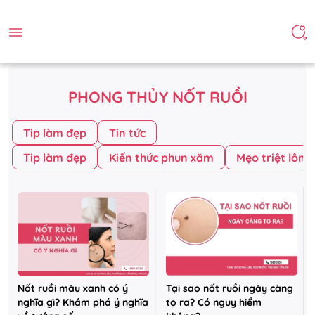
PHONG THỦY NỐT RUỒI
Tip làm đẹp
Tin tức
Tip làm đẹp
Kiến thức phun xăm
Mẹo triệt lông
Nốt ruồi màu xanh có ý
Tại sao nốt ruồi ngày càng
nghĩa gì? Khám phá ý nghĩa
to ra? Có nguy hiểm