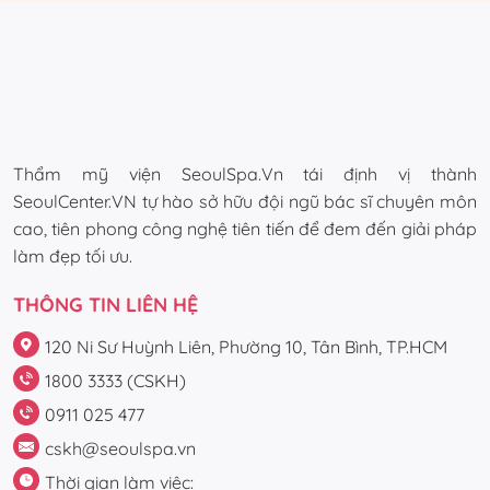
Thẩm mỹ viện SeoulSpa.Vn tái định vị thành
SeoulCenter.VN tự hào sở hữu đội ngũ bác sĩ chuyên môn
cao, tiên phong công nghệ tiên tiến để đem đến giải pháp
làm đẹp tối ưu.
THÔNG TIN LIÊN HỆ
120 Ni Sư Huỳnh Liên, Phường 10, Tân Bình, TP.HCM
1800 3333 (CSKH)
0911 025 477
cskh@seoulspa.vn
Thời gian làm việc: