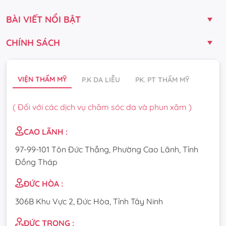
BÀI VIẾT NỔI BẬT
CHÍNH SÁCH
VIỆN THẨM MỸ
P.K DA LIỄU
PK. PT THẨM MỸ
( Đối với các dịch vụ chăm sóc da và phun xăm )
CAO LÃNH :
97-99-101 Tôn Đức Thắng, Phường Cao Lãnh, Tỉnh
Đồng Tháp
ĐỨC HÒA :
306B Khu Vực 2, Đức Hòa, Tỉnh Tây Ninh
ĐỨC TRỌNG :