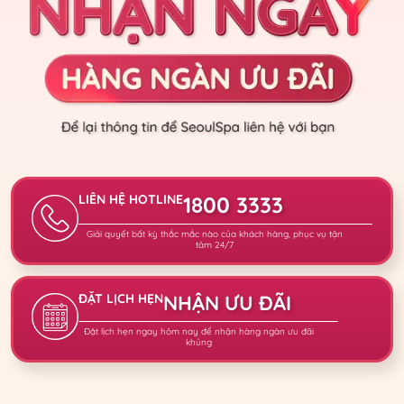
LIÊN HỆ HOTLINE
1800 3333
Giải quyết bất kỳ thắc mắc nào của khách hàng, phục vụ tận
tâm 24/7
ĐẶT LỊCH HẸN
NHẬN ƯU ĐÃI
Đặt lịch hẹn ngay hôm nay để nhận hàng ngàn ưu đãi
khủng