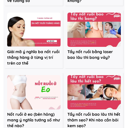
về tướng số
không?
Giải mã ý nghĩa ba nốt ruồi
Tẩy nốt ruồi bằng laser
thẳng hàng ở từng vị trí
bao lâu thì bong vảy?
trên cơ thể
Nốt ruồi ở eo (bên hông)
Tẩy nốt ruồi bao lâu thì hết
mang ý nghĩa tướng số như
thâm sẹo? Khi nào cần bôi
thế nào?
kem sẹo?