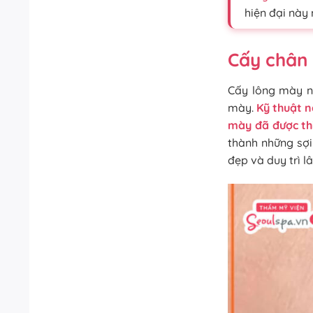
hiện đại này 
Cấy chân
Cấy lông mày n
mày.
Kỹ thuật n
mày đã được th
thành những sợ
đẹp và duy trì lâ