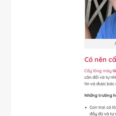
Có nên c
Cấy lông mày
là
cân đối và tự n
tín và được bác 
Những trường hợ
Con trai có 
đầy đủ và tự 