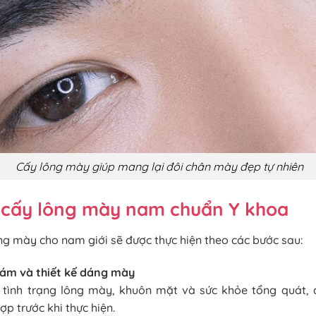
Cấy lông mày giúp mang lại đôi chân mày đẹp tự nhiên
h cấy lông mày nam chuẩn Y khoa
ông mày cho nam giới sẽ được thực hiện theo các bước sau:
hám và thiết kế dáng mày
 tình trạng lông mày, khuôn mặt và sức khỏe tổng quát, 
p trước khi thực hiện.