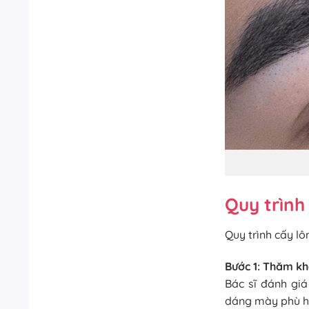
Quy trìn
Quy trình cấy l
Bước 1: Thăm k
Bác sĩ đánh giá
dáng mày phù hợ