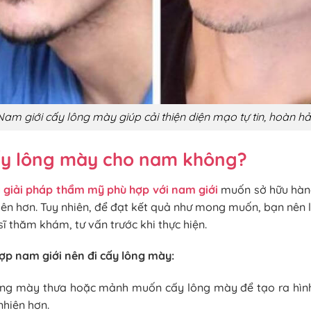
Nam giới cấy lông mày giúp cải thiện diện mạo tự tin, hoàn h
ấy lông mày cho nam không?
 giải pháp thẩm mỹ phù hợp với nam giới
muốn sở hữu hàn
hiên hơn. Tuy nhiên, để đạt kết quả như mong muốn, bạn nên 
sĩ thăm khám, tư vấn trước khi thực hiện.
p nam giới nên đi cấy lông mày:
lông mày thưa hoặc mảnh muốn cấy lông mày để tạo ra hì
nhiên hơn.