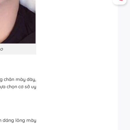
ảo
g chân mày dày,
lựa chọn cơ sở uy
nh dáng lông mày