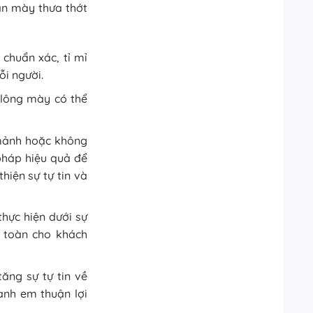
ân mày thưa thớt
 chuẩn xác, tỉ mỉ
ỗi người.
 lông mày có thể
ảnh hoặc không
pháp hiệu quả để
hiện sự tự tin và
hực hiện dưới sự
 toàn cho khách
ăng sự tự tin về
anh em thuận lợi