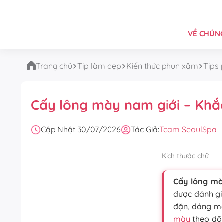
VỀ CHÚNG
Trang chủ
Tip làm đẹp
Kiến thức phun xăm
Tips
Cấy lông mày nam giới – Kh
Cập Nhật 30/07/2026
Tác Giả:
Team SeoulSpa
Kích thước chữ
Cấy lông m
được đánh gi
đặn, dáng mà
mày
theo dõi