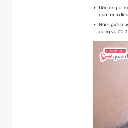
Đàn ông bị m
quá trình điều
Nam giới muố
dáng và độ đ