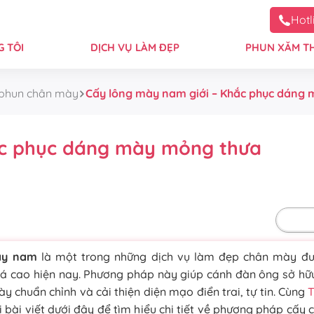
Hotl
 TÔI
DỊCH VỤ LÀM ĐẸP
PHUN XĂM T
 phun chân mày
Cấy lông mày nam giới – Khắc phục dáng
ắc phục dáng mày mỏng thưa
Mặc 
ày nam
là một trong những dịch vụ làm đẹp chân mày đ
á cao hiện nay. Phương pháp này giúp cánh đàn ông sở hữ
y chuẩn chỉnh và cải thiện diện mạo điển trai, tự tin. Cùng
T
 bài viết dưới đây để tìm hiểu chi tiết về phương pháp cấ