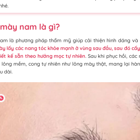
nhé.
 mày nam là gì?
am là phương pháp thẩm mỹ giúp cải thiện hình dáng và 
ày lấy các nang tóc khỏe mạnh ở vùng sau đầu, sau đó cấ
iết kế sẵn theo hướng mọc tự nhiên
. Sau khi phục hồi, cá
i lông mềm, cong tự nhiên như lông mày thật, mang lại h
u dài.