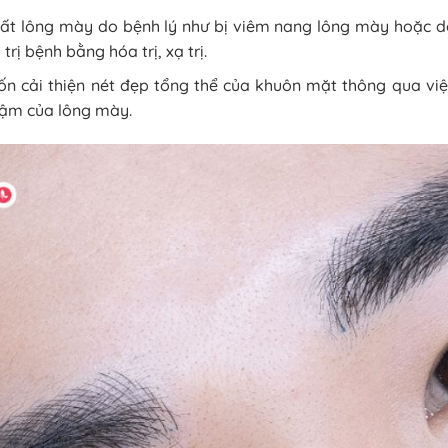
ất lông mày do bệnh lý như bị viêm nang lông mày hoặc d
 trị bệnh bằng hóa trị, xạ trị.
n cải thiện nét đẹp tổng thể của khuôn mặt thông qua việc
ậm của lông mày.