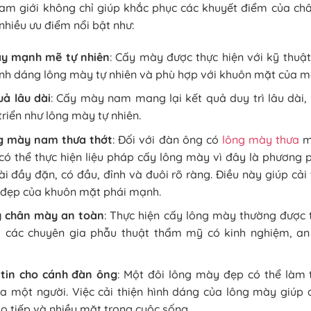
am giới không chỉ giúp khắc phục các khuyết điểm của ch
nhiều ưu điểm nổi bật như:
y mạnh mẽ tự nhiên
: Cấy mày được thực hiện với kỹ thuật
ình dáng lông mày tự nhiên và phù hợp với khuôn mặt của m
uả lâu dài
: Cấy mày nam mang lại kết quả duy trì lâu dài,
triển như lông mày tự nhiên.
ng mày nam thưa thớt
: Đối với đàn ông có
lông mày thưa
m
có thể thực hiện liệu pháp cấy lông mày vì đây là phương 
ài đầy đặn, có đầu, đỉnh và đuôi rõ ràng. Điều này giúp cải t
 đẹp của khuôn mặt phái mạnh.
y chân mày an toàn
: Thực hiện cấy lông mày thường được t
 các chuyên gia phẫu thuật thẩm mỹ có kinh nghiệm, an
 tin cho cánh đàn ông
: Một đôi lông mày đẹp có thể làm t
ủa một người. Việc cải thiện hình dáng của lông mày giúp 
ao tiếp và nhiều mặt trong cuộc sống.