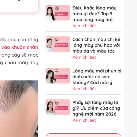
Điêu khắc lông mày
màu gì đẹp? Top 3
màu lông mày hot
Xem chi tiết
độ dày của lông
Cách chọn màu chì kẻ
lông mày phù hợp với
y vào khuôn chân
màu da và màu tóc
c nang cấy sẽ mọc
Xem chi tiết
àng chân mày dày
Lông mày mới phun bị
dính nước có sao
không? Cách xử lý
Xem chi tiết
Phẩy sợi lông mày là
gì? Ưu điểm của công
nghệ mới năm 2026
Xem chi tiết