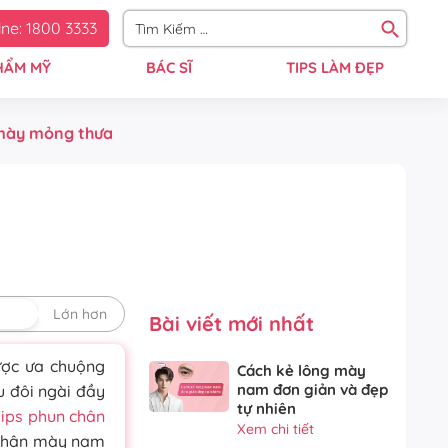
ine: 1800 3333
HẨM MỸ
BÁC SĨ
TIPS LÀM ĐẸP
 mày mỏng thưa
định
Lớn hơn
Bài viết mới nhất
ược ưa chuộng
Cách kẻ lông mày
nam đơn giản và đẹp
u đôi ngài đầy
tự nhiên
ips phun chân
Xem chi tiết
y chân mày nam