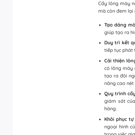
Cấy lông mày n
mà còn đem lại 
Tạo dáng mà
giúp tạo ra h
Duy trì kết q
tiếp tục phát 
Cải thiện lô
có lông mày 
tạo ra đôi ng
nâng cao nét
Quy trình cấ
giám sát của
hàng.
Khôi phục tự
ngoại hình c
trong việc gi