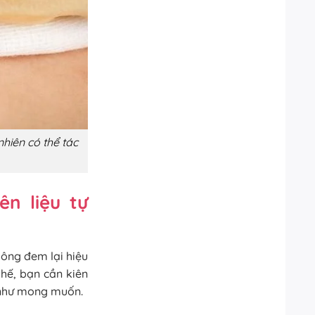
hiên có thể tác
n liệu tự
hông đem lại hiệu
hế, bạn cần kiên
u như mong muốn.