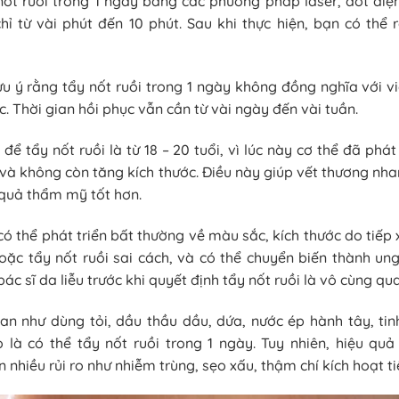
nốt ruồi trong 1 ngày bằng các phương pháp laser, đốt điện
chỉ từ vài phút đến 10 phút. Sau khi thực hiện, bạn có thể
lưu ý rằng tẩy nốt ruồi trong 1 ngày không đồng nghĩa với v
c. Thời gian hồi phục vẫn cần từ vài ngày đến vài tuần.
 để tẩy nốt ruồi là từ 18 – 20 tuổi, vì lúc này cơ thể đã phát
 và không còn tăng kích thước. Điều này giúp vết thương nha
 quả thẩm mỹ tốt hơn.
có thể phát triển bất thường về màu sắc, kích thước do tiếp 
oặc tẩy nốt ruồi sai cách, và có thể chuyển biến thành ung
c sĩ da liễu trước khi quyết định tẩy nốt ruồi là vô cùng qu
n như dùng tỏi, dầu thầu dầu, dứa, nước ép hành tây, ti
là có thể tẩy nốt ruồi trong 1 ngày. Tuy nhiên, hiệu qu
 nhiều rủi ro như nhiễm trùng, sẹo xấu, thậm chí kích hoạt tiế