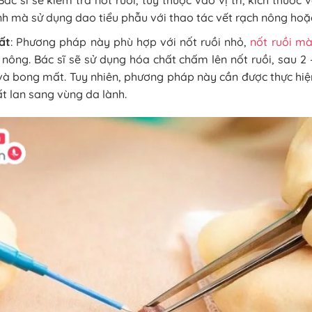
ác sĩ sẽ kiểm tra nốt ruồi, tùy thuộc vào vị trí, kích thước 
ính mà sử dụng dao tiểu phẫu với thao tác vết rạch nông hoặ
ất
: Phương pháp này phù hợp với nốt ruồi nhỏ,
nốt ruồi m
 nông. Bác sĩ sẽ sử dụng hóa chất chấm lên nốt ruồi, sau 2 
và bong mất. Tuy nhiên, phương pháp này cần được thực hiện
t lan sang vùng da lành.