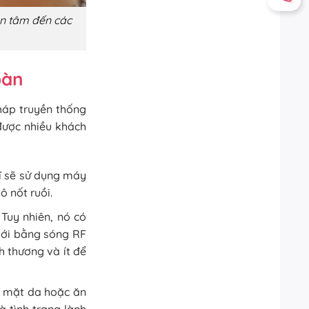
uan tâm đến các
oàn
háp truyền thống
được nhiều khách
sĩ sẽ sử dụng máy
ô nốt ruồi.
Tuy nhiên, nó có
mới bằng sóng RF
 thương và ít để
bề mặt da hoặc ăn