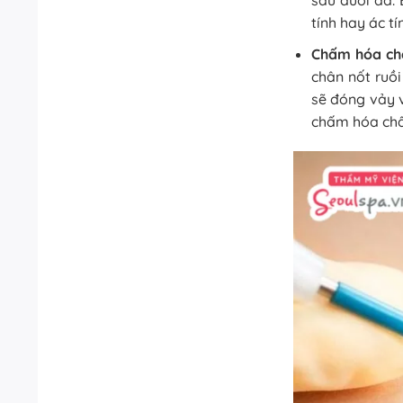
sâu dưới da. B
tính hay ác t
Chấm hóa ch
chân nốt ruồi
sẽ đóng vảy 
chấm hóa chấ