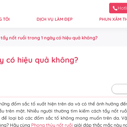
Hotl
 TÔI
DỊCH VỤ LÀM ĐẸP
PHUN XĂM T
 tẩy nốt ruồi trong 1 ngày có hiệu quả không?
ày có hiệu quả không?
Mặc 
những đốm sắc tố xuất hiện trên da và có thể ảnh hưởng đ
u trên mặt. Nhiều người thường tìm kiếm cách tẩy nốt ruồ
 để loại bỏ các đốm sắc tố không mong muốn trên da. Vậ
ông? Hãy cùng
Phong thủy nốt ruồi
giải đáp thắc mắc này n