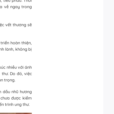
, tiểu phẫu. Thời
 ra về ngay trong
iệc vết thương sẽ
 triển hoàn thiện,
nh lành, không bị
xúc nhiều với ánh
 thư. Do đó, việc
an trọng.
nh dầu nhũ hương
ả chưa được kiểm
n trình ung thư.