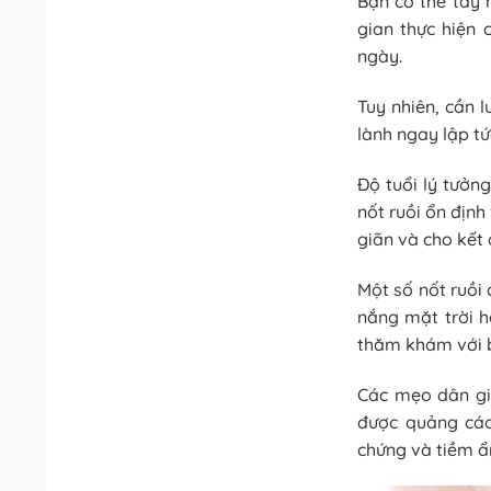
Bạn có thể tẩy 
gian thực hiện 
ngày.
Tuy nhiên, cần 
lành ngay lập tứ
Độ tuổi lý tưởng
nốt ruồi ổn định
giãn và cho kết
Một số nốt ruồi 
nắng mặt trời h
thăm khám với bá
Các mẹo dân gia
được quảng cáo 
chứng và tiềm ẩn