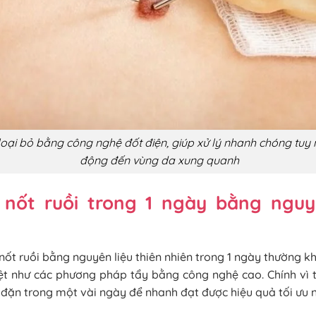
loại bỏ bằng công nghệ đốt điện, giúp xử lý nhanh chóng tuy n
động đến vùng da xung quanh
 nốt ruồi trong 1 ngày bằng nguyê
nốt ruồi bằng nguyên liệu thiên nhiên trong 1 ngày thường k
ệt như các phương pháp tẩy bằng công nghệ cao. Chính vì t
ều đặn trong một vài ngày để nhanh đạt được hiệu quả tối ư