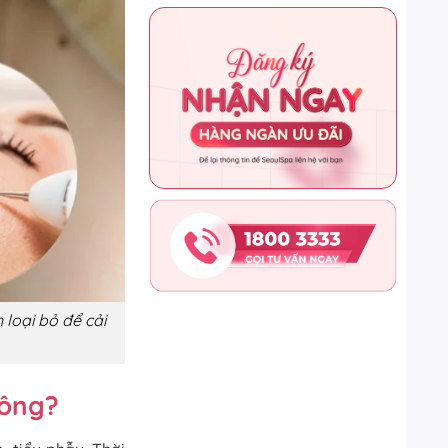
n loại bỏ để cải
hông?