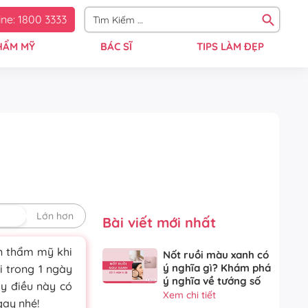
ine: 1800 3333
HẨM MỸ
BÁC SĨ
TIPS LÀM ĐẸP
định
Lớn hơn
Bài viết mới nhất
ến thẩm mỹ khi
Nốt ruồi màu xanh có
ý nghĩa gì? Khám phá
i trong 1 ngày
ý nghĩa về tướng số
y điều này có
Xem chi tiết
gay nhé!