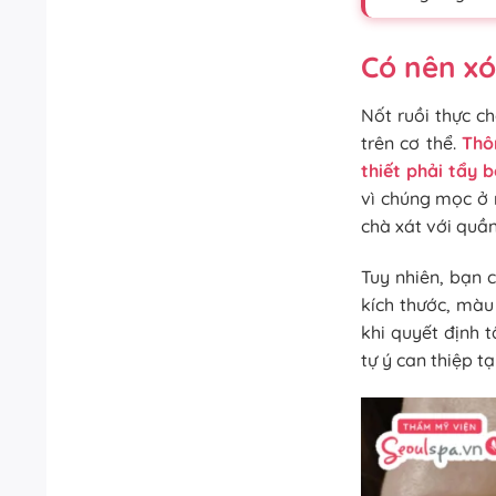
Có nên xó
Nốt ruồi thực ch
trên cơ thể.
Thô
thiết phải tẩy 
vì chúng mọc ở 
chà xát với quầ
Tuy nhiên, bạn 
kích thước, màu
khi quyết định 
tự ý can thiệp t