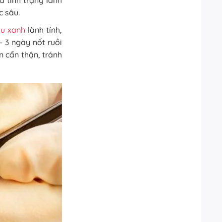
và tình trạng lành
c sâu.
àu xanh
lành tính,
– 3 ngày nốt ruồi
 cẩn thận, tránh