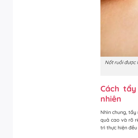
Nốt ruồi được 
Cách tẩy
nhiên
Nhìn chung, tẩy 
quả cao và rõ r
trì thực hiện đ