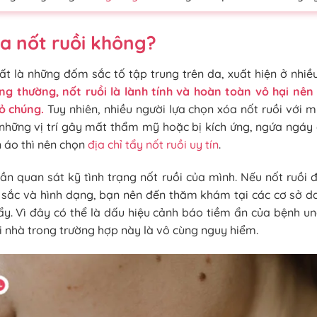
a nốt ruồi không?
ất là những đốm sắc tố tập trung trên da, xuất hiện ở nhiều
ng thường, nốt ruồi là lành tính và hoàn toàn vô hại nê
bỏ chúng.
Tuy nhiên, nhiều người lựa chọn xóa nốt ruồi với 
những vị trí gây mất thẩm mỹ hoặc bị kích ứng, ngứa ngáy
n áo thì nên chọn
địa chỉ tẩy nốt ruồi uy tín
.
cần quan sát kỹ tình trạng nốt ruồi của mình. Nếu nốt ruồi 
 sắc và hình dạng, bạn nên đến thăm khám tại các cơ sở da 
tẩy. Vì đây có thể là dấu hiệu cảnh báo tiềm ẩn của bệnh un
ại nhà trong trường hợp này là vô cùng nguy hiểm.