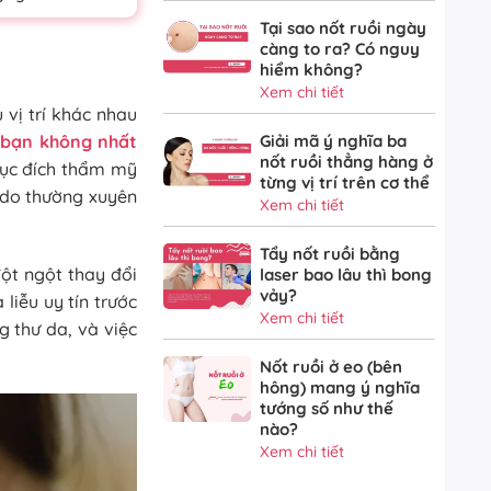
Tại sao nốt ruồi ngày
càng to ra? Có nguy
hiểm không?
Xem chi tiết
 vị trí khác nhau
n bạn không nhất
Giải mã ý nghĩa ba
nốt ruồi thẳng hàng ở
mục đích thẩm mỹ
từng vị trí trên cơ thể
 do thường xuyên
Xem chi tiết
Tẩy nốt ruồi bằng
đột ngột thay đổi
laser bao lâu thì bong
vảy?
liễu uy tín trước
Xem chi tiết
g thư da, và việc
Nốt ruồi ở eo (bên
hông) mang ý nghĩa
tướng số như thế
nào?
Xem chi tiết