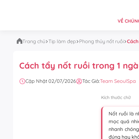
VỀ CHÚNG
Trang chủ
Tip làm đẹp
Phong thủy nốt ruồi
Cách
Cách tẩy nốt ruồi trong 1 ng
Cập Nhật 02/07/2026
Tác Giả:
Team SeoulSpa
Kích thước chữ
Nốt ruồi là 
mọc quá nhiề
nhanh chóng
đúng hay kh