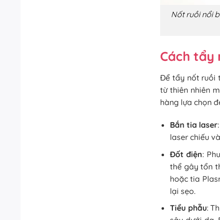
Nốt ruồi nổi 
Cách tẩy 
Để tẩy nốt ruồi
từ thiên nhiên 
hàng lựa chọn để
Bắn tia laser
laser chiếu và
Đốt điện
: Ph
thể gây tổn 
hoặc tia Pla
lại sẹo.
Tiểu phẫu
: T