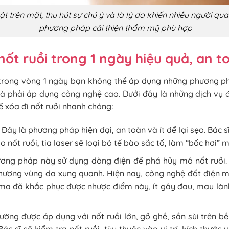
bật trên mặt, thu hút sự chú ý và là lý do khiến nhiều người q
phương pháp cải thiện thẩm mỹ phù hợp
nốt ruồi trong 1 ngày hiệu quả, an t
 trong vòng 1 ngày bạn không thể áp dụng những phương p
mà phải áp dụng công nghệ cao. Dưới đây là những dịch vụ 
 xóa đi nốt ruồi nhanh chóng:
: Đây là phương pháp hiện đại, an toàn và ít để lại sẹo. Bác 
o nốt ruồi, tia laser sẽ loại bỏ tế bào sắc tố, làm “bốc hơi” m
ương pháp này sử dụng dòng điện để phá hủy mô nốt ruồi. 
thương vùng da xung quanh. Hiện nay, công nghệ đốt điện 
sma đã khắc phục được nhược điểm này, ít gây đau, mau lành
hường được áp dụng với nốt ruồi lớn, gồ ghề, sần sùi trên 