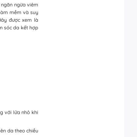
à ngăn ngừa viêm
p làm mềm và suy
Đây được xem là
m sóc da kết hợp
g với lửa nhỏ khi
lên da theo chiều