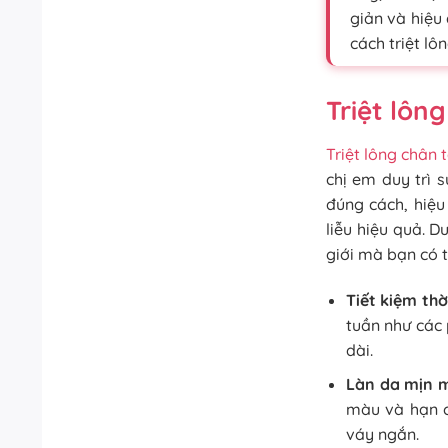
giản và hiệu
cách triệt lô
Triệt lông
Triệt lông chân 
chị em duy trì 
đúng cách, hiệu
liễu hiệu quả. D
giới mà bạn có 
Tiết kiệm thờ
tuần như các 
dài.
Làn da mịn 
màu và hạn c
váy ngắn.