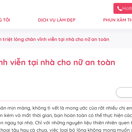
Hotl
 TÔI
DỊCH VỤ LÀM ĐẸP
PHUN XĂM T
h triệt lông chân vĩnh viễn tại nhà cho nữ an toàn
ĩnh viễn tại nhà cho nữ an toàn
Mặc 
hân mịn màng, không tì vết là mong ước của rất nhiều chị e
ốn kém và mất thời gian, bạn hoàn toàn có thể thực hiện c
hân ngay tại nhà. Chỉ với những nguyên liệu thiên nhiên quen
khoai tây hay cà chua, việc loại bỏ lông không mong muốn 