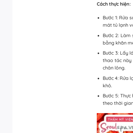
Cách thực hiện:
Bước 1: Rửa s
mát tủ lạnh v
Bước 2: Làm 
bằng khăn m
Bước 3: Lấy l
thao tác này
chân lông.
Bước 4: Rửa l
khô.
Bước 5: Thực
theo thời gian