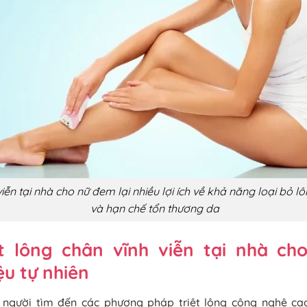
 viễn tại nhà cho nữ đem lại nhiều lợi ích về khả năng loại bỏ
và hạn chế tổn thương da
̣t lông chân vĩnh viễn tại nhà ch
̣u tự nhiên
 người tìm đến các phương pháp triệt lông công nghệ cao