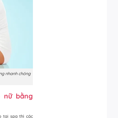
 lông nhanh chóng
o nữ bằng
 tại spa thì các