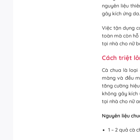
nguyên liệu thiê
gây kích ứng da.
Việc tận dụng c
toàn mà còn hỗ t
tại nhà cho nữ 
Cách triệt l
Cà chua là loạ
màng và đều màu
tăng cường hiệu
không gây kích ứ
tại nhà cho nữ 
Nguyên liệu chu
1 – 2 quả cà c