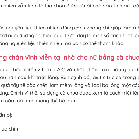
n nhiên vẫn luôn là lựa chọn được ưu ái nhờ vào tính an toàn
ác nguyên liệu thiên nhiên đúng cách không chỉ giúp làm 
rợ nuôi dưỡng da hiệu quả. Dưới đây là một số cách triệt lô
bằng nguyên liệu thiên nhiên mà bạn có thể tham khảo:
ông chân vĩnh viễn tại nhà cho nữ bằng cà chu
i quả chứa nhiều vitamin A,C và chất chống oxy hóa giúp
 hơn sau khi triệt lông. Bên cạnh đó, axit citric có trong
 quả tẩy tế bào chết, làm mềm lông và loại bỏ lông một c
ng. Chính vì thế, sử dụng cà chua được xem là cách triệt lô
an toàn mà bạn không thể bỏ qua!
ẩn bị:
hua chín