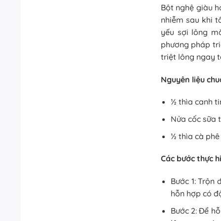
Bột nghệ giàu h
nhiễm sau khi t
yếu sợi lông m
phương pháp tri
triệt lông ngay t
Nguyên liệu chu
½ thìa canh t
Nửa cốc sữa t
½ thìa cà phê
Các bước thực h
Bước 1: Trộn 
hỗn hợp có độ
Bước 2: Để hỗ