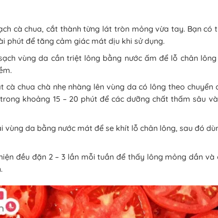
ạch cà chua, cắt thành từng lát tròn mỏng vừa tay. Bạn có
ài phút để tăng cảm giác mát dịu khi sử dụng.
sạch vùng da cần triệt lông bằng nước ấm để lỗ chân lông 
ềm.
át cà chua chà nhẹ nhàng lên vùng da có lông theo chuyển đ
 trong khoảng 15 – 20 phút để các dưỡng chất thấm sâu v
ại vùng da bằng nước mát để se khít lỗ chân lông, sau đó 
 hiện đều đặn 2 – 3 lần mỗi tuần để thấy lông mỏng dần và
.