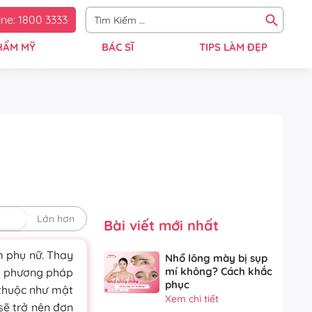
ine: 1800 3333
HẨM MỸ
BÁC SĨ
TIPS LÀM ĐẸP
định
Lớn hơn
Bài viết mới nhất
m phụ nữ. Thay
Nhổ lông mày bị sụp
mí không? Cách khắc
ác phương pháp
phục
 thuộc như mật
Xem chi tiết
sẽ trở nên đơn