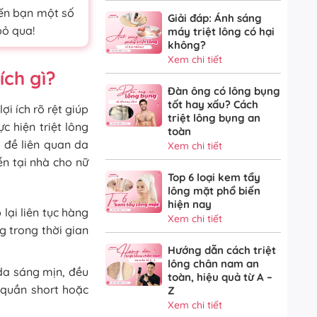
đến bạn một số
Giải đáp: Ánh sáng
bỏ qua!
máy triệt lông có hại
không?
Xem chi tiết
ích gì?
Đàn ông có lông bụng
tốt hay xấu? Cách
ợi ích rõ rệt giúp
triệt lông bụng an
c hiện triệt lông
toàn
n đề liên quan da
Xem chi tiết
iễn tại nhà cho nữ
Top 6 loại kem tẩy
lông mặt phổ biến
hiện nay
 lại liên tục hàng
Xem chi tiết
g trong thời gian
Hướng dẫn cách triệt
lông chân nam an
da sáng mịn, đều
toàn, hiệu quả từ A –
 quần short hoặc
Z
Xem chi tiết