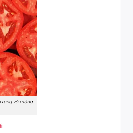
ần rụng và mỏng
i