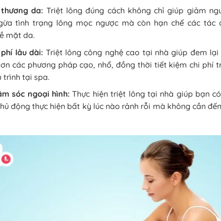
 thương da:
Triệt lông đúng cách không chỉ giúp giảm ng
gừa tình trạng lông mọc ngược mà còn hạn chế các tác 
ề mặt da.
 phí lâu dài:
Triệt lông công nghệ cao tại nhà giúp đem lại
hơn các phương pháp cạo, nhổ, đồng thời tiết kiệm chi phí t
 trình tại spa.
m sóc ngoại hình:
Thực hiện triệt lông tại nhà giúp bạn có
chủ động thực hiện bất kỳ lúc nào rảnh rỗi mà không cần đến