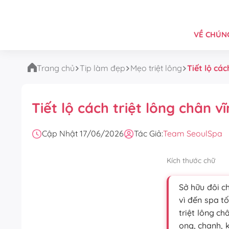
VỀ CHÚNG
Trang chủ
Tip làm đẹp
Mẹo triệt lông
Tiết lộ các
Tiết lộ cách triệt lông chân v
Cập Nhật 17/06/2026
Tác Giả:
Team SeoulSpa
Kích thước chữ
Sở hữu đôi c
vì đến spa t
triệt lông c
ong, chanh, 