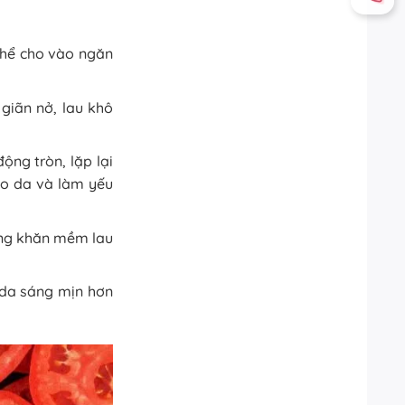
 thể cho vào ngăn
giãn nở, lau khô
ộng tròn, lặp lại
ào da và làm yếu
dùng khăn mềm lau
 da sáng mịn hơn