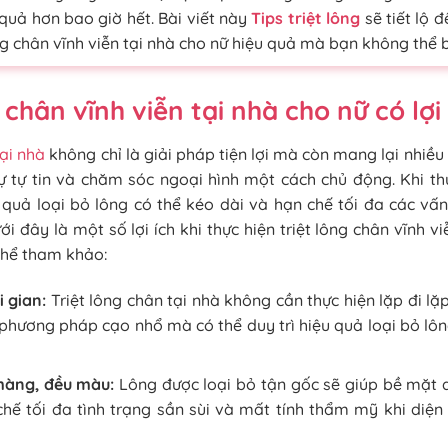
 quả hơn bao giờ hết. Bài viết này
Tips triệt lông
sẽ tiết lộ 
ng chân vĩnh viễn tại nhà cho nữ hiệu quả mà bạn không thể 
 chân vĩnh viễn tại nhà cho nữ có lợi 
tại nhà
không chỉ là giải pháp tiện lợi mà còn mang lại nhiều l
sự tự tin và chăm sóc ngoại hình một cách chủ động. Khi thự
 quả loại bỏ lông có thể kéo dài và hạn chế tối đa các vấ
ưới đây là một số lợi ích khi thực hiện triệt lông chân vĩnh v
thể tham khảo:
i gian:
Triệt lông chân tại nhà không cần thực hiện lặp đi lặp
phương pháp cạo nhổ mà có thể duy trì hiệu quả loại bỏ lôn
màng, đều màu:
Lông được loại bỏ tận gốc sẽ giúp bề mặt 
hế tối đa tình trạng sần sùi và mất tính thẩm mỹ khi diện