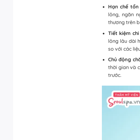
Hạn chế tổn
lông, ngăn n
thương trên b
Tiết kiệm chi
lông lâu dài 
so với các liệu
Chủ động chă
thời gian và 
trước.