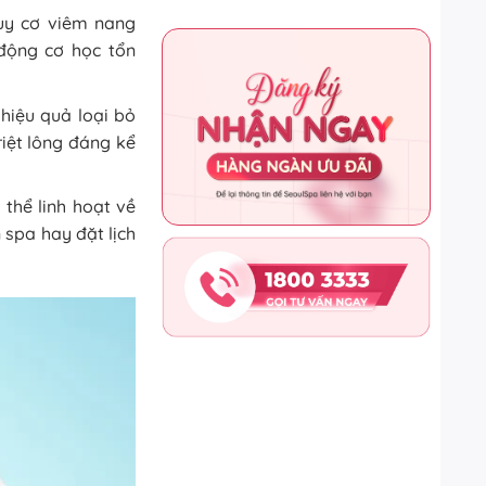
uy cơ viêm nang
động cơ học tổn
 hiệu quả loại bỏ
riệt lông đáng kể
 thể linh hoạt về
 spa hay đặt lịch