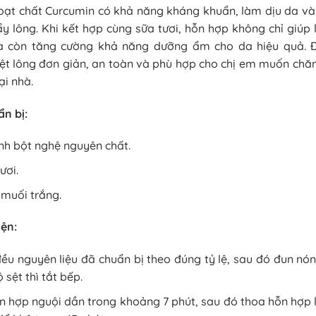
oạt chất Curcumin có khả năng kháng khuẩn, làm dịu da v
ẩy lông. Khi kết hợp cùng sữa tươi, hỗn hợp không chỉ giú
à còn tăng cường khả năng dưỡng ẩm cho da hiệu quả. 
ệt lông đơn giản, an toàn và phù hợp cho chị em muốn chă
ại nhà.
ẩn bị:
inh bột nghệ nguyên chất.
ươi.
 muối trắng.
iện:
đều nguyên liệu đã chuẩn bị theo đúng tỷ lệ, sau đó đun nón
 sệt thì tắt bếp.
n hợp nguội dần trong khoảng 7 phút, sau đó thoa hỗn hợp 