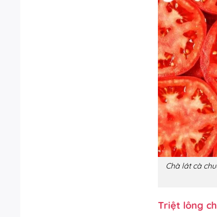
Chà lát cà chu
Triệt lông c