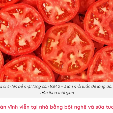
a chín lên bề mặt lông cần triệt 2 – 3 lần mỗi tuần để lông d
dần theo thời gian
hân vĩnh viễn tại nhà bằng bột nghệ và sữa tươ