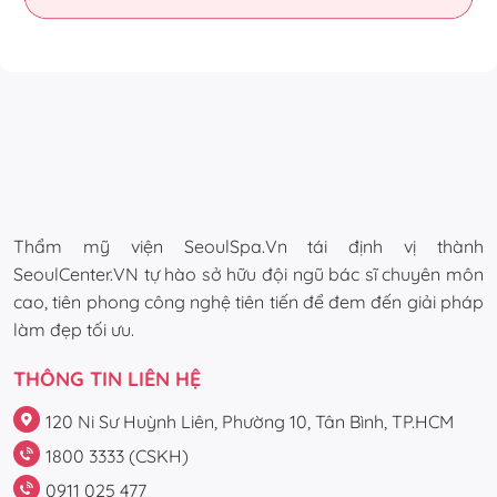
Thẩm mỹ viện SeoulSpa.Vn tái định vị thành
SeoulCenter.VN tự hào sở hữu đội ngũ bác sĩ chuyên môn
cao, tiên phong công nghệ tiên tiến để đem đến giải pháp
làm đẹp tối ưu.
THÔNG TIN LIÊN HỆ
120 Ni Sư Huỳnh Liên, Phường 10, Tân Bình, TP.HCM
1800 3333 (CSKH)
0911 025 477