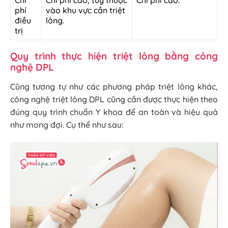
Chi
Chi phí cao, tùy thuộc
Chi phí cao.
phí
vào khu vực cần triệt
điều
lông.
trị
Quy trình thực hiện triệt lông bằng công
nghệ DPL
Cũng tương tự như các phương pháp triệt lông khác,
công nghệ triệt lông DPL cũng cần được thực hiện theo
đúng quy trình chuẩn Y khoa để an toàn và hiệu quả
như mong đợi. Cụ thể như sau: