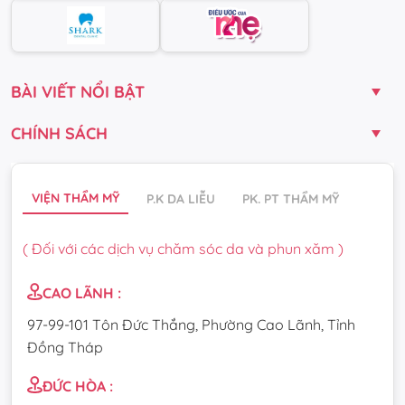
BÀI VIẾT NỔI BẬT
CHÍNH SÁCH
VIỆN THẨM MỸ
P.K DA LIỄU
PK. PT THẨM MỸ
( Đối với các dịch vụ chăm sóc da và phun xăm )
CAO LÃNH :
97-99-101 Tôn Đức Thắng, Phường Cao Lãnh, Tỉnh
Đồng Tháp
ĐỨC HÒA :