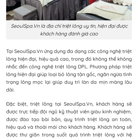
SeoulSpa.Vn là địa chỉ triệt lông uy tín, hiện đại được
khách hàng đánh giá cao
Tại SeoulSpa.Vn ứng dụng đa dạng các công nghệ triệt
lông hiện đại, hiệu quả cao, trong đó không thể không
nhắc đến công nghệ triệt lông DPL. Phương pháp triệt
lông hiện đại giúp loại bỏ lông tận gốc, ngăn ngừa tình
trạng lông mọc lại giúp duy trì làn da mịn màng lâu
dài.
Đặc biệt, triệt lông tại SeoulSpa.Vn, khách hàng sẽ
được trực tiếp đội ngũ kỹ thuật viên giàu kinh nghiệm,
được đào tạo bài bản, quy trình triệt lông an toàn,
hiệu quả và thoải mái cho khách hàng. Khách hàng sẽ
được thư giãn trong suốt quá trình triệt lông với hệ