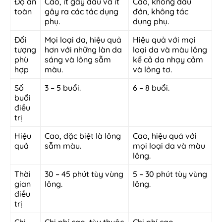
Độ an
Cao, ít gây đau và ít
Cao, không đau
toàn
gây ra các tác dụng
đớn, không tác
phụ.
dụng phụ.
Đối
Mọi loại da, hiệu quả
Hiệu quả với mọi
tượng
hơn với những làn da
loại da và màu lông
phù
sáng và lông sẫm
kể cả da nhạy cảm
hợp
màu.
và lông tơ.
Số
3 – 5 buổi.
6 – 8 buổi.
buổi
điều
trị
Hiệu
Cao, đặc biệt là lông
Cao, hiệu quả với
quả
sẫm màu.
mọi loại da và màu
lông.
Thời
30 – 45 phút tùy vùng
5 – 30 phút tùy vùng
gian
lông.
lông.
điều
trị