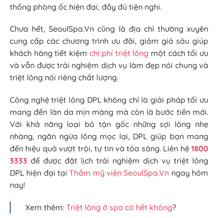
thống phòng ốc hiện đại, đầy đủ tiện nghi.
Chưa hết, SeoulSpa.Vn cũng là địa chỉ thường xuyên
cung cấp các chương trình ưu đãi, giảm giá sâu giúp
khách hàng tiết kiệm
chi phí triệt lông
một cách tối ưu
và vẫn được trải nghiệm dịch vụ làm đẹp nói chung và
triệt lông nói riêng chất lượng.
Công nghệ triệt lông DPL không chỉ là giải pháp tối ưu
mang đến làn da mịn màng mà còn là bước tiến mới.
Với khả năng loại bỏ tận gốc những sợi lông nhẹ
nhàng, ngăn ngừa lông mọc lại, DPL giúp bạn mang
đến hiệu quả vượt trội, tự tin và tỏa sáng. Liên hệ
1800
3333
để được đặt lịch trải nghiệm dịch vụ triệt lông
DPL hiện đại tại
Thẩm mỹ viện SeoulSpa.Vn
ngay hôm
nay!
Xem thêm:
Triệt lông ở spa có hết không
?