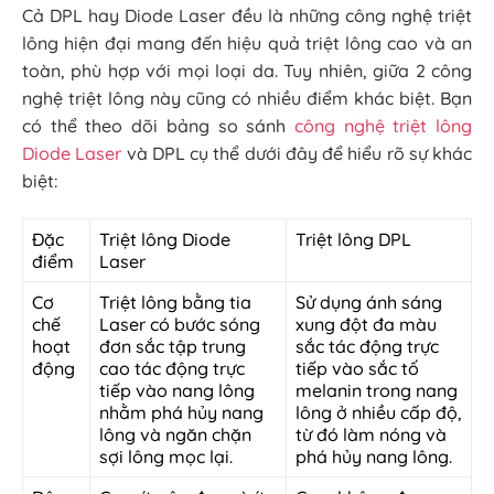
Cả DPL hay Diode Laser đều là những công nghệ triệt
lông hiện đại mang đến hiệu quả triệt lông cao và an
toàn, phù hợp với mọi loại da. Tuy nhiên, giữa 2 công
nghệ triệt lông này cũng có nhiều điểm khác biệt. Bạn
có thể theo dõi bảng so sánh
công nghệ triệt lông
Diode Laser
và DPL cụ thể dưới đây để hiểu rõ sự khác
biệt:
Đặc
Triệt lông Diode
Triệt lông DPL
điểm
Laser
Cơ
Triệt lông bằng tia
Sử dụng ánh sáng
chế
Laser có bước sóng
xung đột đa màu
hoạt
đơn sắc tập trung
sắc tác động trực
động
cao tác động trực
tiếp vào sắc tố
tiếp vào nang lông
melanin trong nang
nhằm phá hủy nang
lông ở nhiều cấp độ,
lông và ngăn chặn
từ đó làm nóng và
sợi lông mọc lại.
phá hủy nang lông.