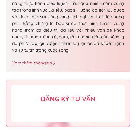
năng thực hành điêu luyện. Trải qua nhiều năm công
tác trong lĩnh vực Da liễu, bác sĩ Hướng đã tích lũy được
vốn kiến thức sâu rộng cùng kinh nghiệm thực tế phong
phú. Bằng chứng là bác sĩ đã thực hiện thành công
hàng trăm ca điều trị da liễu với nhiều vấn đề khác
nhau, từ mụn trứng cá, nám, tàn nhang đến các bệnh lý
da phức tạp, giúp bệnh nhân lấy lại làn da khỏe mạnh
và sự tự tin trong cuộc sống.
Xem thêm thông tin
ĐĂNG KÝ TƯ VẤN