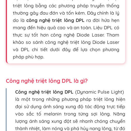
triệt lông bằng các phương pháp truyền thống
thường gây đau đớn và tốn kém. Đây chính là lý
do là
công nghệ triệt lông DPL
ra đời hứa hẹn
mang đến hiệu quả cao và an toàn. Liệu DPL có
thực sự tốt hơn công nghệ Diode Laser. Tham
khảo so sánh công nghệ triệt lông Diode Laser
và DPL chi tiết dưới đây để lựa chọn phương
pháp phù hợp.
Công nghệ triệt lông DPL là gì?
Công nghệ triệt lông DPL
(Dynamic Pulse Light)
là một trong những phương pháp triệt lông hiện
đại sử dụng ánh sáng xung độ tác động trực tiếp
vào sắc tố melanin trong từng sợi lông. Năng
lượng ánh sáng xung đột sẽ nhanh chóng chuyển
thành nhiệt, làm nóng và phá hủy nang lông, từ đó