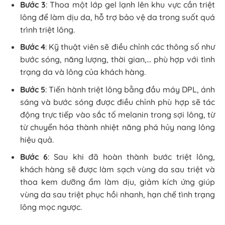
Bước 3
: Thoa một lớp gel lạnh lên khu vực cần triệt
lông để làm dịu da, hỗ trợ bảo vệ da trong suốt quá
trình triệt lông.
Bước 4
: Kỹ thuật viên sẽ điều chỉnh các thông số như
bước sóng, năng lượng, thời gian,… phù hợp với tình
trạng da và lông của khách hàng.
Bước 5
: Tiến hành triệt lông bằng đầu máy DPL, ánh
sáng và bước sóng được điều chỉnh phù hợp sẽ tác
động trực tiếp vào sắc tố melanin trong sợi lông, từ
từ chuyển hóa thành nhiệt năng phá hủy nang lông
hiệu quả.
Bước 6
: Sau khi đã hoàn thành bước triệt lông,
khách hàng sẽ được làm sạch vùng da sau triệt và
thoa kem dưỡng ẩm làm dịu, giảm kích ứng giúp
vùng da sau triệt phục hồi nhanh, hạn chế tình trạng
lông mọc ngược.