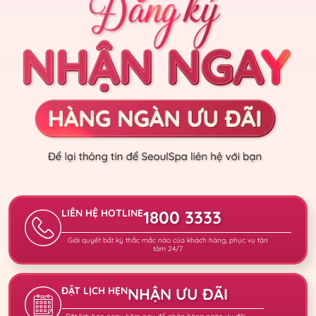
LIÊN HỆ HOTLINE
1800 3333
Giải quyết bất kỳ thắc mắc nào của khách hàng, phục vụ tận
tâm 24/7
ĐẶT LỊCH HẸN
NHẬN ƯU ĐÃI