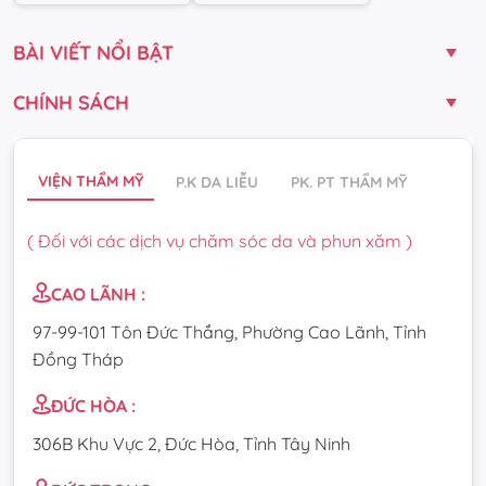
BÀI VIẾT NỔI BẬT
CHÍNH SÁCH
VIỆN THẨM MỸ
P.K DA LIỄU
PK. PT THẨM MỸ
( Đối với các dịch vụ chăm sóc da và phun xăm )
CAO LÃNH :
97-99-101 Tôn Đức Thắng, Phường Cao Lãnh, Tỉnh
Đồng Tháp
ĐỨC HÒA :
306B Khu Vực 2, Đức Hòa, Tỉnh Tây Ninh