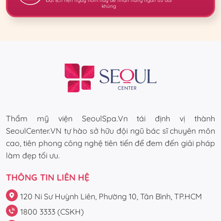
Đặt lịch hẹn ngay hôm nay để nhận hàng ngàn ưu đãi
khủng
Thẩm mỹ viện SeoulSpa.Vn tái định vị thành
SeoulCenter.VN tự hào sở hữu đội ngũ bác sĩ chuyên môn
cao, tiên phong công nghệ tiên tiến để đem đến giải pháp
làm đẹp tối ưu.
THÔNG TIN LIÊN HỆ
120 Ni Sư Huỳnh Liên, Phường 10, Tân Bình, TP.HCM
1800 3333 (CSKH)