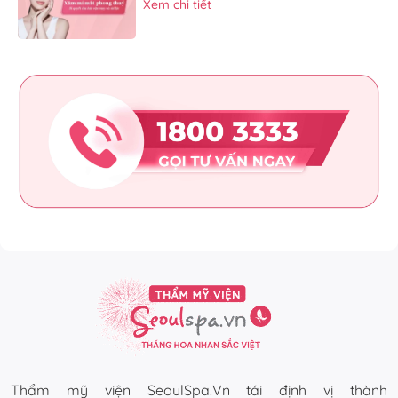
Xem chi tiết
Thẩm mỹ viện SeoulSpa.Vn tái định vị thành