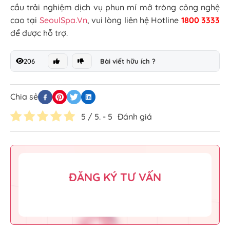
cầu trải nghiệm dịch vụ phun mí mở tròng công nghệ
cao tại
SeoulSpa.Vn
, vui lòng liên hệ Hotline
1800 3333
để được hỗ trợ.
206
Bài viết hữu ích ?
Chia sẻ
5
/ 5. -
5
Đánh giá
ĐĂNG KÝ TƯ VẤN