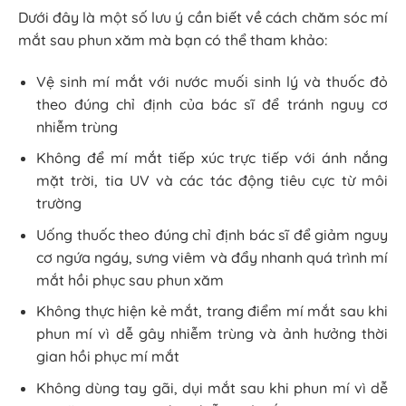
Dưới đây là một số lưu ý cần biết về cách chăm sóc mí
mắt sau phun xăm mà bạn có thể tham khảo:
Vệ sinh mí mắt với nước muối sinh lý và thuốc đỏ
theo đúng chỉ định của bác sĩ để tránh nguy cơ
nhiễm trùng
Không để mí mắt tiếp xúc trực tiếp với ánh nắng
mặt trời, tia UV và các tác động tiêu cực từ môi
trường
Uống thuốc theo đúng chỉ định bác sĩ để giảm nguy
cơ ngứa ngáy, sưng viêm và đẩy nhanh quá trình mí
mắt hồi phục sau phun xăm
Không thực hiện kẻ mắt, trang điểm mí mắt sau khi
phun mí vì dễ gây nhiễm trùng và ảnh hưởng thời
gian hồi phục mí mắt
Không dùng tay gãi, dụi mắt sau khi phun mí vì dễ