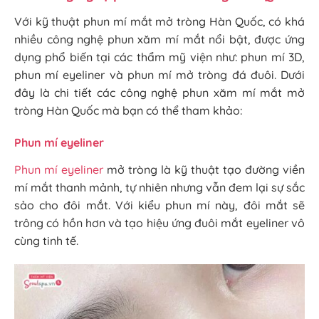
Với kỹ thuật phun mí mắt mở tròng Hàn Quốc, có khá
nhiều công nghệ phun xăm mí mắt nổi bật, được ứng
dụng phổ biến tại các thẩm mỹ viện như: phun mí 3D,
phun mí eyeliner và phun mí mở tròng đá đuôi. Dưới
đây là chi tiết các công nghệ phun xăm mí mắt mở
tròng Hàn Quốc mà bạn có thể tham khảo:
Phun mí eyeliner
Phun mí eyeliner
mở tròng là kỹ thuật tạo đường viền
mí mắt thanh mảnh, tự nhiên nhưng vẫn đem lại sự sắc
sảo cho đôi mắt. Với kiểu phun mí này, đôi mắt sẽ
trông có hồn hơn và tạo hiệu ứng đuôi mắt eyeliner vô
cùng tinh tế.