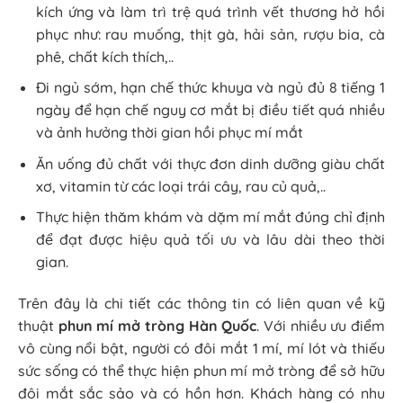
kích ứng và làm trì trệ quá trình vết thương hở hồi
phục như: rau muống, thịt gà, hải sản, rượu bia, cà
phê, chất kích thích,..
Đi ngủ sớm, hạn chế thức khuya và ngủ đủ 8 tiếng 1
ngày để hạn chế nguy cơ mắt bị điều tiết quá nhiều
và ảnh hưởng thời gian hồi phục mí mắt
Ăn uống đủ chất với thực đơn dinh dưỡng giàu chất
xơ, vitamin từ các loại trái cây, rau củ quả,..
Thực hiện thăm khám và dặm mí mắt đúng chỉ định
để đạt được hiệu quả tối ưu và lâu dài theo thời
gian.
Trên đây là chi tiết các thông tin có liên quan về kỹ
thuật
phun mí mở tròng Hàn Quốc
. Với nhiều ưu điểm
vô cùng nổi bật, người có đôi mắt 1 mí, mí lót và thiếu
sức sống có thể thực hiện phun mí mở tròng để sở hữu
đôi mắt sắc sảo và có hồn hơn. Khách hàng có nhu