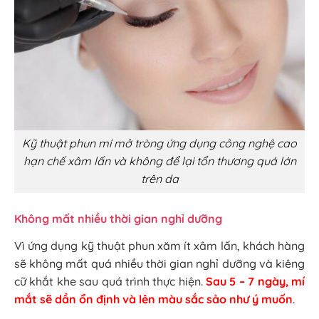
Kỹ thuật phun mí mở tròng ứng dụng công nghệ cao
hạn chế xâm lấn và không để lại tổn thương quá lớn
trên da
Không mất nhiều thời gian nghỉ dưỡng
Vì ứng dụng kỹ thuật phun xăm ít xâm lấn, khách hàng
sẽ không mất quá nhiều thời gian nghỉ dưỡng và kiêng
cữ khắt khe sau quá trình thực hiện.
Sau 5 – 7 ngày, mí
mắt sẽ dần ổn định và lên màu sắc sảo như ý muốn
.