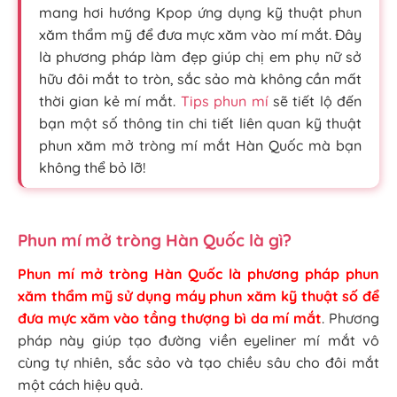
mang hơi hướng Kpop ứng dụng kỹ thuật phun
xăm thẩm mỹ để đưa mực xăm vào mí mắt. Đây
là phương pháp làm đẹp giúp chị em phụ nữ sở
hữu đôi mắt to tròn, sắc sảo mà không cần mất
thời gian kẻ mí mắt.
Tips phun mí
sẽ tiết lộ đến
bạn một số thông tin chi tiết liên quan kỹ thuật
phun xăm mở tròng mí mắt Hàn Quốc mà bạn
không thể bỏ lỡ!
Phun mí mở tròng Hàn Quốc là gì?
Phun mí mở tròng Hàn Quốc là phương pháp phun
xăm thẩm mỹ sử dụng máy phun xăm kỹ thuật số để
đưa mực xăm vào tầng thượng bì da mí mắt
. Phương
pháp này giúp tạo đường viền eyeliner mí mắt vô
cùng tự nhiên, sắc sảo và tạo chiều sâu cho đôi mắt
một cách hiệu quả.