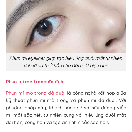
Phun mí eyeliner giúp tạo hiệu ứng đuôi mắt tự nhiên,
tinh tế và thổi hồn cho đôi mắt hiệu quả
Phun mí mở tròng đá đuôi
Phun mí mở tròng đá đuôi
là công nghệ kết hợp giữa
kỹ thuật phun mí mở tròng và phun mí đá đuôi. Với
phương pháp này, khách hàng sẽ sở hữu đường viền
mí mắt sắc nét, tự nhiên cùng với hiệu ứng đuôi mắt
dài hơn, cong hơn và tạo ánh nhìn sắc sảo hơn.