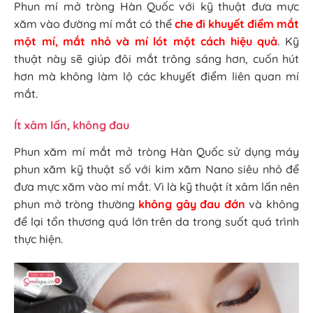
Phun mí mở tròng Hàn Quốc với kỹ thuật đưa mực
xăm vào đường mí mắt có thể
che đi khuyết điểm mắt
một mí, mắt nhỏ và mí lót một cách hiệu quả
. Kỹ
thuật này sẽ giúp đôi mắt trông sáng hơn, cuốn hút
hơn mà không làm lộ các khuyết điểm liên quan mí
mắt.
Ít xâm lấn, không đau
Phun xăm mí mắt mở tròng Hàn Quốc sử dụng máy
phun xăm kỹ thuật số với kim xăm Nano siêu nhỏ để
đưa mực xăm vào mí mắt. Vì là kỹ thuật ít xâm lấn nên
phun mở tròng thường
không gây đau đớn
và không
để lại tổn thương quá lớn trên da trong suốt quá trình
thực hiện.