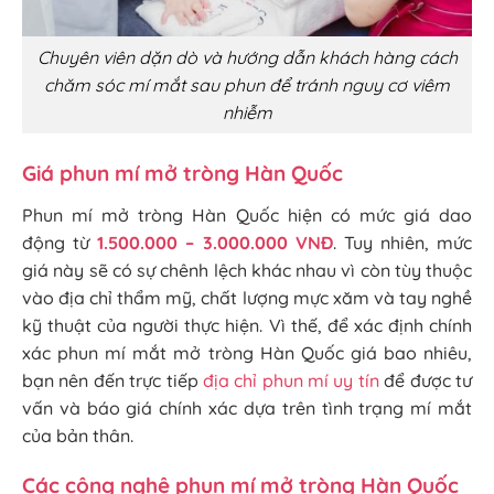
Chuyên viên dặn dò và hướng dẫn khách hàng cách
chăm sóc mí mắt sau phun để tránh nguy cơ viêm
nhiễm
Giá phun mí mở tròng Hàn Quốc
Phun mí mở tròng Hàn Quốc hiện có mức giá dao
động từ
1.500.000 – 3.000.000 VNĐ
. Tuy nhiên, mức
giá này sẽ có sự chênh lệch khác nhau vì còn tùy thuộc
vào địa chỉ thẩm mỹ, chất lượng mực xăm và tay nghề
kỹ thuật của người thực hiện. Vì thế, để xác định chính
xác phun mí mắt mở tròng Hàn Quốc giá bao nhiêu,
bạn nên đến trực tiếp
địa chỉ phun mí uy tín
để được tư
vấn và báo giá chính xác dựa trên tình trạng mí mắt
của bản thân.
Các công nghệ phun mí mở tròng Hàn Quốc