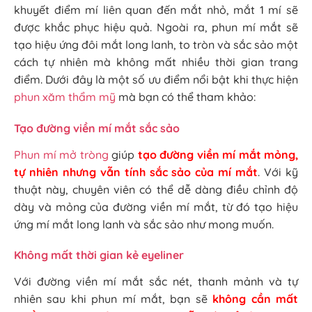
khuyết điểm mí liên quan đến mắt nhỏ, mắt 1 mí sẽ
được khắc phục hiệu quả. Ngoài ra, phun mí mắt sẽ
tạo hiệu ứng đôi mắt long lanh, to tròn và sắc sảo một
cách tự nhiên mà không mất nhiều thời gian trang
điểm. Dưới đây là một số ưu điểm nổi bật khi thực hiện
phun xăm thẩm mỹ
mà bạn có thể tham khảo:
Tạo đường viền mí mắt sắc sảo
Phun mí mở tròng
giúp
tạo đường viền mí mắt mỏng,
tự nhiên nhưng vẫn tính sắc sảo của mí mắt
. Với kỹ
thuật này, chuyên viên có thể dễ dàng điều chỉnh độ
dày và mỏng của đường viền mí mắt, từ đó tạo hiệu
ứng mí mắt long lanh và sắc sảo như mong muốn.
Không mất thời gian kẻ eyeliner
Với đường viền mí mắt sắc nét, thanh mảnh và tự
nhiên sau khi phun mí mắt, bạn sẽ
không cần mất