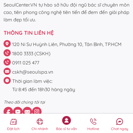
SeoulCenter.VN tự hào sở hữu đội ngũ bác sĩ chuyên môn
cao, tiên phong công nghệ tiên tiến để đem đến giải pháp
làm đẹp tối ưu.
THÔNG TIN LIÊN HỆ
120 Ni Sư Huỳnh Liên, Phường 10, Tân Bình, TP.HCM
1800 3333 (CSKH)
0911 025 477
cskh@seoulspa.vn
Thời gian làm việc:
Từ 8:45 đến 18h30 hàng ngày
Theo dõi chúng tôi tại
Đặt lịch
Chi nhánh
Bác sĩ tư vấn
Hotline
Chat ngay