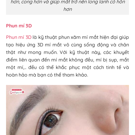
hơn, cong hơn và giúp mắt trở nên long lanh có hồn
hơn
Phun mí 3D
Phun mí 3D
là kỹ thuật phun xăm mí mắt hiện đại giúp
tạo hiệu ứng 3D mí mắt vô cùng sống động và chân
thật như mong muốn. Với kỹ thuật này, các khuyết
điểm liên quan đến mí mắt không đều, mí bị sụp, mắt
một mí,.. đều có thể khắc phục một cách tinh tế và
hoàn hảo mà bạn có thể tham khảo.