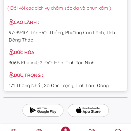
( Đối với các dịch vụ chăm sóc da và phun xăm )
CAO LÃNH :
97-99-101 Tôn Đức Thắng, Phường Cao Lãnh, Tỉnh
Đồng Tháp
ĐỨC HÒA :
306B Khu Vực 2, Đức Hòa, Tỉnh Tây Ninh
ĐỨC TRỌNG :
171 Thống Nhất, Xã Đức Trọng, Tỉnh Lâm Đồng
CẦU GIẤY :
84 Dịch Vọng Hậu, Phường Cầu Giấy, Thành phố Hà
Nội
TÂN UYÊN :