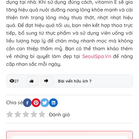
dụng tại nhà. Khi sử dụng đúng cách, vitamin E sẽ gia
tăng hiệu quả nuôi dưỡng nang lông khỏe mạnh và cải
thiện tình trạng lông mày thưa thớt, nhợt nhạt hiệu
quả. Để đạt hiệu quả tối ưu, bạn nên kết hợp thoa trực
tiếp, bổ sung từ thực phẩm và sử dụng viên uống với
liều lượng hợp lý để chân mày nhanh mọc mà không
cần can thiệp thẩm mỹ.
Bạn có thể tham khảo thêm
về những bí quyết làm đẹp tại
SeoulSpa.Vn
để nâng
cấp nhan sắc mỗi ngày.
27
Bài viết hữu ích ?
Chia sẻ
Đánh giá