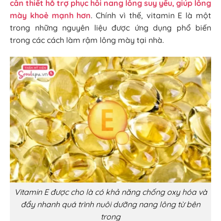
cần thiết hỗ trợ phục hồi nang lông suy yếu, giúp lông
mày khoẻ mạnh hơn
. Chính vì thế, vitamin E là một
trong những nguyên liệu được ứng dụng phổ biến
trong các cách làm rậm lông mày tại nhà.
Vitamin E được cho là có khả năng chống oxy hóa và
đẩy nhanh quá trình nuôi dưỡng nang lông từ bên
trong