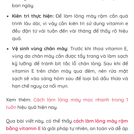
ban ngày.
Kiên trì thực hiện:
Để làm lông mày rậm cần quá
trình lâu dài, vì vậy cần kiên trì sử dụng vitamin e
đều đặn từ vài tuần đến vài tháng để thấy rõ hiệu
quả.
Vệ sinh vùng chân mày:
Trước khi thoa vitamin E,
vùng da chân mày cần được tẩy trang và làm sạch
kỹ lưỡng để tránh bít tắc lỗ chân lông. Sau khi để
vitamin E trên chân mày qua đêm, nên rửa mặt
sạch sẽ vào sáng hôm sau để loại bỏ dầu thừa và
hạn chế nguy cơ nổi mụn.
Xem thêm:
Cách làm lông mày mọc nhanh trong 1
tuần
hiệu quả hiện nay.
Qua bài viết này, có thể thấy
cách làm lông mày rậm
bằng vitamin E
là giải pháp tự nhiên, an toàn và dễ áp