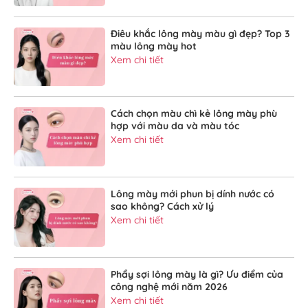
Điêu khắc lông mày màu gì đẹp? Top 3
màu lông mày hot
Xem chi tiết
Cách chọn màu chì kẻ lông mày phù
hợp với màu da và màu tóc
Xem chi tiết
Lông mày mới phun bị dính nước có
sao không? Cách xử lý
Xem chi tiết
Phẩy sợi lông mày là gì? Ưu điểm của
công nghệ mới năm 2026
Xem chi tiết