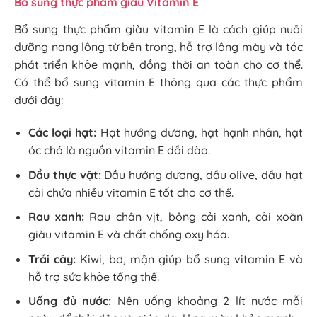
Bổ sung thực phẩm giàu Vitamin E
Bổ sung thực phẩm giàu vitamin E là cách giúp nuôi
dưỡng nang lông từ bên trong, hỗ trợ lông mày và tóc
phát triển khỏe mạnh, đồng thời an toàn cho cơ thể.
Có thể bổ sung vitamin E thông qua các thực phẩm
dưới đây:
Các loại hạt:
Hạt hướng dương, hạt hạnh nhân, hạt
óc chó là nguồn vitamin E dồi dào.
Dầu thực vật:
Dầu hướng dương, dầu olive, dầu hạt
cải chứa nhiều vitamin E tốt cho cơ thể.
Rau xanh:
Rau chân vịt, bông cải xanh, cải xoăn
giàu vitamin E và chất chống oxy hóa.
Trái cây:
Kiwi, bơ, mận giúp bổ sung vitamin E và
hỗ trợ sức khỏe tổng thể.
Uống đủ nước:
Nên uống khoảng 2 lít nước mỗi