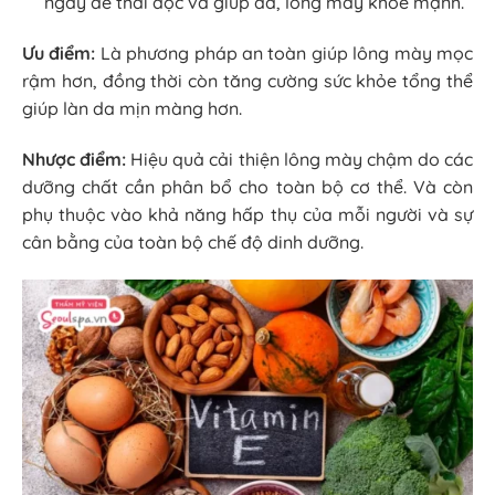
ngày để thải độc và giúp da, lông mày khỏe mạnh.
Ưu điểm:
Là phương pháp an toàn giúp lông mày mọc
rậm hơn, đồng thời còn tăng cường sức khỏe tổng thể
giúp làn da mịn màng hơn.
Nhược điểm:
Hiệu quả cải thiện lông mày chậm do các
dưỡng chất cần phân bổ cho toàn bộ cơ thể. Và còn
phụ thuộc vào khả năng hấp thụ của mỗi người và sự
cân bằng của toàn bộ chế độ dinh dưỡng.