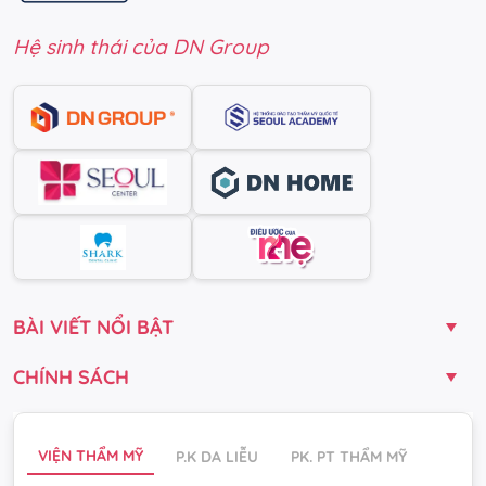
Hệ sinh thái của DN Group
BÀI VIẾT NỔI BẬT
CHÍNH SÁCH
VIỆN THẨM MỸ
P.K DA LIỄU
PK. PT THẨM MỸ