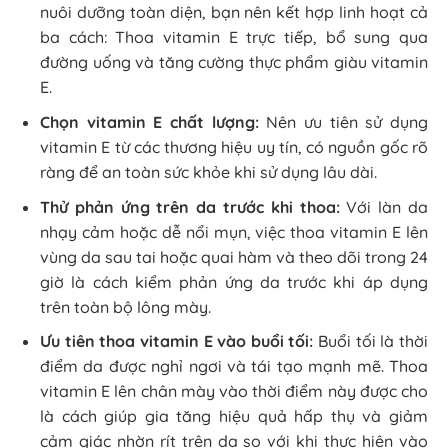
nuôi dưỡng toàn diện, bạn nên kết hợp linh hoạt cả
ba cách: Thoa vitamin E trực tiếp, bổ sung qua
đường uống và tăng cường thực phẩm giàu vitamin
E.
Chọn vitamin E chất lượng:
Nên ưu tiên sử dụng
vitamin E từ các thương hiệu uy tín, có nguồn gốc rõ
ràng để an toàn sức khỏe khi sử dụng lâu dài.
Thử phản ứng trên da trước khi thoa:
Với làn da
nhạy cảm hoặc dễ nổi mụn, việc thoa vitamin E lên
vùng da sau tai hoặc quai hàm và theo dõi trong 24
giờ là cách kiểm phản ứng da trước khi áp dụng
trên toàn bộ lông mày.
Ưu tiên thoa vitamin E vào buổi tối:
Buổi tối là thời
điểm da được nghỉ ngơi và tái tạo mạnh mẽ. Thoa
vitamin E lên chân mày vào thời điểm này được cho
là cách giúp gia tăng hiệu quả hấp thụ và giảm
cảm giác nhờn rít trên da so với khi thực hiện vào