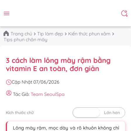
Trang chủ
Tip làm đẹp
Kiến thức phun xăm
Tips phun chân mày
3 cách làm lông mày rậm bằng
vitamin E an toàn, đơn giản
Cập Nhật 07/06/2026
Tác Giả:
Team SeoulSpa
Kích thước chữ
Mặc định
Lớn hơn
Lông mày rậm, mọc dày và rõ khuôn không chỉ