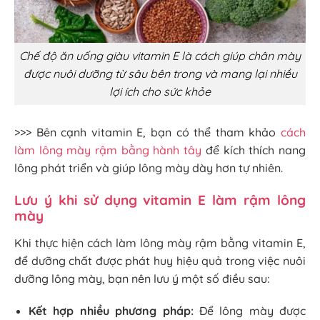
Chế độ ăn uống giàu vitamin E là cách giúp chân mày
được nuôi dưỡng từ sâu bên trong và mang lại nhiều
lợi ích cho sức khỏe
>>> Bên cạnh vitamin E, bạn có thể tham khảo
cách
làm lông mày rậm bằng hành tây
để kích thích nang
lông phát triển và giúp lông mày dày hơn tự nhiên.
Lưu ý khi sử dụng vitamin E làm rậm lông
mày
Khi thực hiện cách làm lông mày rậm bằng vitamin E,
để dưỡng chất được phát huy hiệu quả trong việc nuôi
dưỡng lông mày, bạn nên lưu ý một số điều sau:
Kết hợp nhiều phương pháp:
Để lông mày được