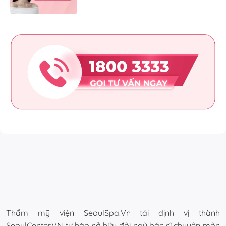
Thẩm mỹ viện SeoulSpa.Vn tái định vị thành
SeoulCenter.VN tự hào sở hữu đội ngũ bác sĩ chuyên môn