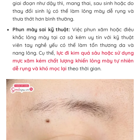
giai đoạn như dậy thì, mang thai, sau sinh hoặc do
thay đổi sinh lý có thể làm lông mày dễ rụng và
thưa thớt hơn bình thường.
Phun mày sai kỹ thuật:
Việc phun xăm hoặc điêu
khắc lông mày tại cơ sở kém uy tín với kỹ thuật
viên tay nghề yếu có thể làm tổn thương da và
nang lông. Cụ thể,
lực đi kim quá sâu hoặc sử dụng
mực xăm kém chất lượng khiến lông mày tự nhiên
dễ rụng và khó mọc lại
theo thời gian.