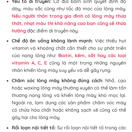
Yếu tố di truyền:
Cơ địa bẩm sinh quyết định độ
dày, màu sắc cũng như tốc độ mọc của lông mày.
Nếu người thân trong gia đình có lông mày thưa
thớt, nhạt màu thì khả năng cao bạn cũng sẽ thừa
hưởng
đặc điểm di truyền này.
Chế độ ăn uống không lành mạnh:
Việc thiếu hụt
vitamin và khoáng chất cần thiết cho sự phát triển
của nang lông như:
Biotin, kẽm, sắt hay các loại
vitamin A, C, E
cũng là một trong những nguyên
nhân khiến lông mày suy yếu và dễ gãy rụng.
Chăm sóc lông mày không đúng cách:
Nhổ, cạo
hoặc waxing lông mày thường xuyên có thể làm tổn
thương nang lông và khiến lông mày khó mọc lại.
Ngoài ra, lạm dụng các sản phẩm chăm sóc mày
có chứa hóa chất hoặc không sạch sẽ cũng có thể
gây hại cho lông mày.
Rối loạn nội tiết tố:
Sự rối loạn nội tiết tố trong các