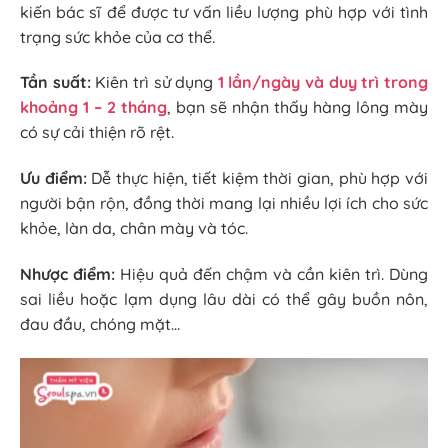
kiến bác sĩ để được tư vấn liều lượng phù hợp với tình
trạng sức khỏe của cơ thể.
Tần suất:
Kiên trì sử dụng
1 lần/ngày và duy trì trong
khoảng 1 – 2 tháng
, bạn sẽ nhận thấy hàng lông mày
có sự cải thiện rõ rệt.
Ưu điểm:
Dễ thực hiện, tiết kiệm thời gian, phù hợp với
người bận rộn, đồng thời mang lại nhiều lợi ích cho sức
khỏe, làn da, chân mày và tóc.
Nhược điểm:
Hiệu quả đến chậm và cần kiên trì. Dùng
sai liều hoặc lạm dụng lâu dài có thể gây buồn nôn,
đau đầu, chóng mặt…