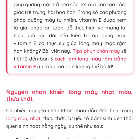
giúp gương mặt trở nên sắc nét mà còn tạo cảm
giác trẻ trung, hài hòa hơn. Trong số các phương
pháp dưỡng mày tự nhiên, vitamin E được xem
là giải pháp an toàn, dễ thực hiện và mang lại
hiệu quả lâu dài nếu kiên trì áp dụng. Vậy
vitamin E có thực sự giúp lông mày mọc rậm
hơn không? Bài viết này,
Tips phun chân mày
sẽ
tiết lộ đến bạn 3
cách làm lông mày rậm bằng
vitamin E
an toàn mà bạn không thể bỏ lỡ!
Nguyên nhân khiến lông mày nhạt màu,
thưa thớt
Có nhiều nguyên nhân khác nhau dẫn đến tình trạng
lông mày nhạt
, thưa thớt. Từ yếu tố bẩm sinh đến thói
quen sinh hoạt hằng ngày, cụ thể như sau: