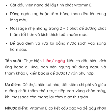
Cắt đầu viên nang để lấy tinh chất vitamin E.
Dùng ngón tay hoặc tăm bông thoa đều lên vùng
lông mày.
Massage nhẹ nhàng trong 2 – 3 phút để dưỡng chất
thấm tốt hơn và kích thích tuần hoàn máu.
Để qua đêm và rửa lại bằng nước sạch vào sáng
hôm sau.
Tần suất:
Thực hiện
1 lần/ ngày
. Nếu có dấu hiệu kích
ứng hoặc dị ứng, bạn nên ngừng sử dụng ngay và
tham khảo ý kiến bác sĩ để được tư vấn phù hợp.
Ưu điểm:
Dễ thực hiện tại nhà, tiết kiệm chi phí và giúp
dưỡng chất thẩm thấu trực tiếp vào vùng chân mày,
khi massage còn mang lại cảm giác thư giãn.
Nhược điểm:
Vitamin E có kết cấu đặc và dễ gây nhờn