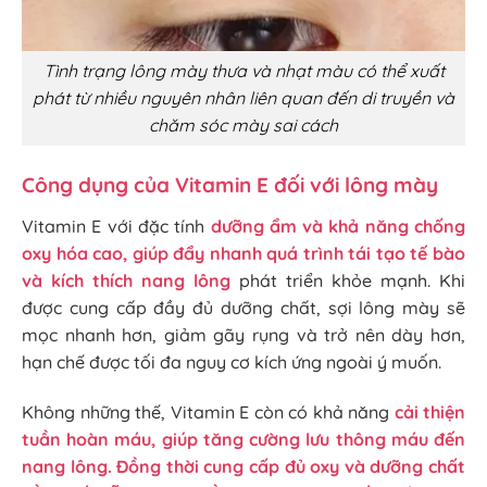
Tình trạng lông mày thưa và nhạt màu có thể xuất
phát từ nhiều nguyên nhân liên quan đến di truyền và
chăm sóc mày sai cách
Công dụng của Vitamin E đối với lông mày
Vitamin E với đặc tính
dưỡng ẩm và khả năng chống
oxy hóa cao, giúp đẩy nhanh quá trình tái tạo tế bào
và kích thích nang lông
phát triển khỏe mạnh. Khi
được cung cấp đầy đủ dưỡng chất, sợi lông mày sẽ
mọc nhanh hơn, giảm gãy rụng và trở nên dày hơn,
hạn chế được tối đa nguy cơ kích ứng ngoài ý muốn.
Không những thế, Vitamin E còn có khả năng
cải thiện
tuần hoàn máu, giúp tăng cường lưu thông máu đến
nang lông. Đồng thời cung cấp đủ oxy và dưỡng chất