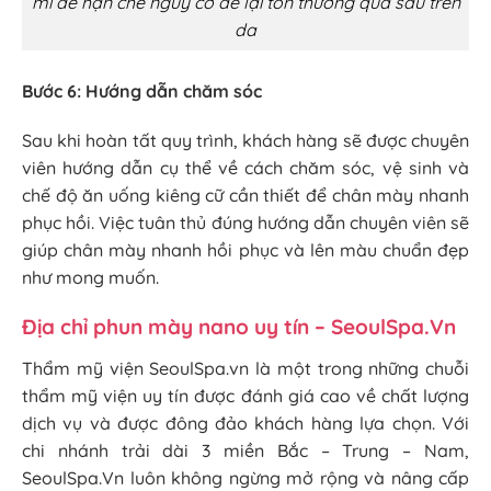
mỉ để hạn chế nguy cơ để lại tổn thương quá sâu trên
da
Bước 6: Hướng dẫn chăm sóc
Sau khi hoàn tất quy trình, khách hàng sẽ được chuyên
viên hướng dẫn cụ thể về cách chăm sóc, vệ sinh và
chế độ ăn uống kiêng cữ cần thiết để chân mày nhanh
phục hồi. Việc tuân thủ đúng hướng dẫn chuyên viên sẽ
giúp chân mày nhanh hồi phục và lên màu chuẩn đẹp
như mong muốn.
Địa chỉ phun mày nano uy tín – SeoulSpa.Vn
Thẩm mỹ viện SeoulSpa.vn là một trong những chuỗi
thẩm mỹ viện uy tín được đánh giá cao về chất lượng
dịch vụ và được đông đảo khách hàng lựa chọn. Với
chi nhánh trải dài 3 miền Bắc – Trung – Nam,
SeoulSpa.Vn luôn không ngừng mở rộng và nâng cấp