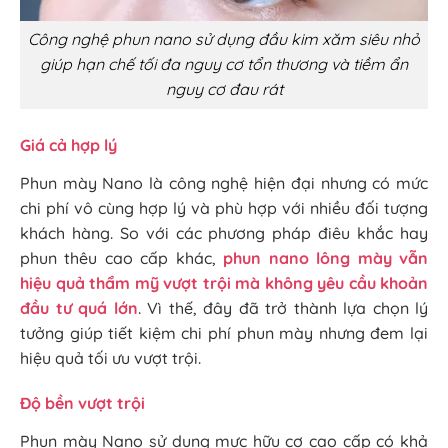
Công nghệ phun nano sử dụng đầu kim xăm siêu nhỏ
giúp hạn chế tối đa nguy cơ tổn thương và tiềm ẩn
nguy cơ đau rát
Giá cả hợp lý
Phun mày Nano là công nghệ hiện đại nhưng có mức
chi phí vô cùng hợp lý và phù hợp với nhiều đối tượng
khách hàng. So với các phương pháp điêu khắc hay
phun thêu cao cấp khác,
phun nano lông mày vẫn
hiệu quả thẩm mỹ vượt trội mà không yêu cầu khoản
đầu tư quá lớn
. Vì thế, đây đã trở thành lựa chọn lý
tưởng giúp tiết kiệm chi phí phun mày nhưng đem lại
hiệu quả tối ưu vượt trội.
Độ bền vượt trội
Phun mày Nano sử dụng mực hữu cơ cao cấp có khả