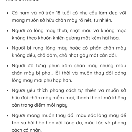
Cả nam và nữ trên 18 tuổi có nhu cầu làm đẹp với
mong muốn sở hữu chân mày rõ nét, tự nhiên.
Người có lông mày thưa, nhạt màu và không mọc
không theo khuôn khiến gương mặt kém hài hòa.
Người bị rụng lông mày hoặc có phần chân mày
không đều, chỗ đậm, chỗ nhạt gây mất cân đối.
Người đã từng phun xăm chân mày nhưng màu
chân mày bị phai, lỗi thời và muốn thay đổi dáng
lông mày mới phù hợp hơn.
Người yêu thích phong cách tự nhiên và muốn sở
hữu đôi chân mày mềm mại, thanh thoát mà không
cần trang điểm mỗi ngày.
Người mong muốn thay đổi màu sắc lông mày để
tạo sự hài hòa hơn với tông da, màu tóc và phong
cách cá nhân.