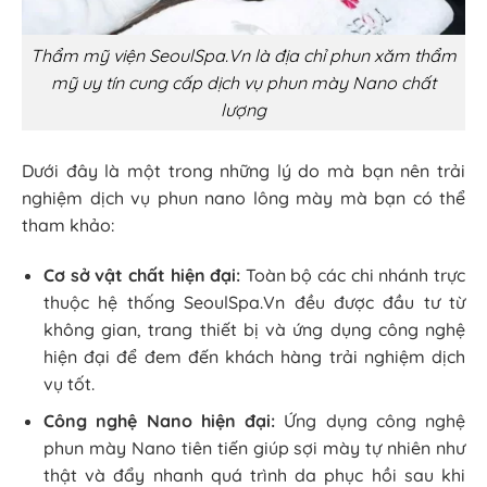
Thẩm mỹ viện SeoulSpa.Vn là địa chỉ phun xăm thẩm
mỹ uy tín cung cấp dịch vụ phun mày Nano chất
lượng
Dưới đây là một trong những lý do mà bạn nên trải
nghiệm dịch vụ phun nano lông mày mà bạn có thể
tham khảo:
Cơ sở vật chất hiện đại:
Toàn bộ các chi nhánh trực
thuộc hệ thống SeoulSpa.Vn đều được đầu tư từ
không gian, trang thiết bị và ứng dụng công nghệ
hiện đại để đem đến khách hàng trải nghiệm dịch
vụ tốt.
Công nghệ Nano hiện đại:
Ứng dụng công nghệ
phun mày Nano tiên tiến giúp sợi mày tự nhiên như
thật và đẩy nhanh quá trình da phục hồi sau khi