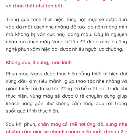
và chân thật như tán bột.
Trong quá trình thực hiện, từng hạt mực sẽ được đưa
vào da một cách nhẹ nhàng để tạo lớp nền mỏng mịn
mà không bị vón cục hay loang màu. Đây là nguyên
nhân mà phun mày Nano từ lâu đã được xem là công
nghệ phun xăm hiện đại được nhiều người ưa chuộng.
Không đau, ít sưng, mau lành
Phun mày Nano được thực hiện bằng thiết bị hiện đại
cùng đầu kim siêu mảnh, giúp thao tác nhẹ nhàng và
giảm thiểu tối đa sự tác động lên bề mặt da. Trước khi
thực hiện, vùng mày sẽ được ủ tê chuyên dụng giúp
khách hàng gần như không cảm thấy đau rát trong
suốt quá trình thực hiện.
Sau khi phun,
chân mày có thể hơi ửng đỏ, sưng nhẹ
nhưng cảm giác sẽ nhanh chóng biến mất chỉ sau 2 –