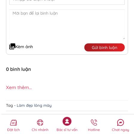
Kèm ảnh
Gửi bình luận
0 bình luận
Xem thêm...
Tag -
Làm đẹp lông mày
Bài viết mới nhất
Đặt lịch
Chi nhánh
Bác sĩ tư vấn
Hotline
Chat ngay