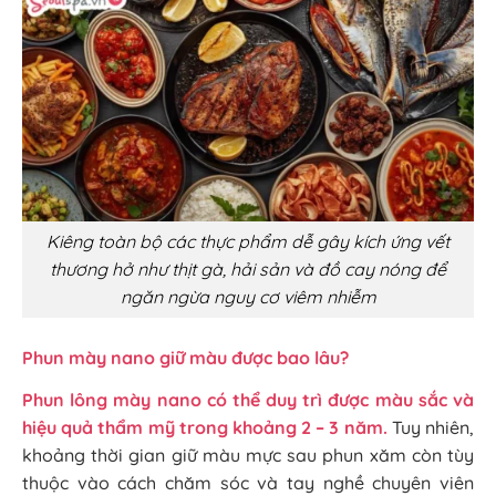
Kiêng toàn bộ các thực phẩm dễ gây kích ứng vết
thương hở như thịt gà, hải sản và đồ cay nóng để
ngăn ngừa nguy cơ viêm nhiễm
Phun mày nano giữ màu được bao lâu?
Phun lông mày nano có thể duy trì được màu sắc và
hiệu quả thẩm mỹ trong khoảng 2 – 3 năm.
Tuy nhiên,
khoảng thời gian giữ màu mực sau phun xăm còn tùy
thuộc vào cách chăm sóc và tay nghề chuyên viên