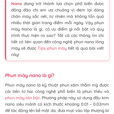
Nano
đang trở thành lựa chọn phổ biến được
đông đảo chị em ưa chuộng vì đem lại dáng
chân mày sắc nét, tự nhiên mà không tốn quá
nhiều thời gian trang điểm mỗi ngày. Vậy phun
mày Nano là gì, có ưu điểm gì nổi bật và quy
trình thực hiện ra sao? Tất cả các thông tin chi
tiết có liên quan đến công nghệ phun nano lông
mày sẽ được
Tips phun mày
tiết lộ qua bài viết
này!
Phun mày nano là gì?
Phun mày nano là kỹ thuật phun xăm thẩm mỹ được
cải tiến từ hai công nghệ phổ biến là phun thêu và
phun mày tán bột
. Phương pháp này sử dụng đầu kim
nano siêu mảnh có kích thước khoảng 0.01 – 0.02mm
để tác động lên bề mặt da,
đưa mực vào lớp thượng bì