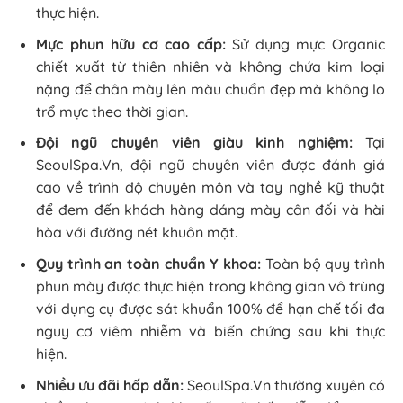
thực hiện.
Mực phun hữu cơ cao cấp:
Sử dụng mực Organic
chiết xuất từ thiên nhiên và không chứa kim loại
nặng để chân mày lên màu chuẩn đẹp mà không lo
trổ mực theo thời gian.
Đội ngũ chuyên viên giàu kinh nghiệm:
Tại
SeoulSpa.Vn, đội ngũ chuyên viên được đánh giá
cao về trình độ chuyên môn và tay nghề kỹ thuật
để đem đến khách hàng dáng mày cân đối và hài
hòa với đường nét khuôn mặt.
Quy trình an toàn chuẩn Y khoa:
Toàn bộ quy trình
phun mày được thực hiện trong không gian vô trùng
với dụng cụ được sát khuẩn 100% để hạn chế tối đa
nguy cơ viêm nhiễm và biến chứng sau khi thực
hiện.
Nhiều ưu đãi hấp dẫn:
SeoulSpa.Vn thường xuyên có