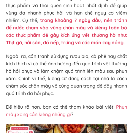
thực phẩm và thói quen sinh hoạt nhất định để giúp
vùng da nhanh phục hồi và hạn chế nguy cơ viêm
nhiễm. Cụ thể,
trong khoảng 7 ngày đầu, nên tránh
để nước chạm vào vùng chân mày và kiêng toàn bộ
các thực phẩm dễ gây kích ứng vết thương hở như:
Thịt gà, hải sản, đồ nếp, trứng và các món cay nóng.
Ngoài ra, cần tránh sử dụng rượu bia, cà phê hay chất
kích thích vì có thể ảnh hưởng đến quá trình vết thương
hở hồi phục và làm chậm quá trình lên màu sau phun
xăm. Chính vì thế, kiêng cữ đúng cách tại nhà là cách
chăm sóc chân mày vô cùng quan trọng để đẩy nhanh
quá trình da hồi phục.
Để hiểu rõ hơn, bạn có thể tham khảo bài viết:
Phun
mày xong cần kiêng những gì
?