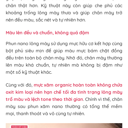
chân thật hơn. Kỹ thuật này còn giúp che phủ các
khoảng trống lông mày thưa và giúp chân mày trở
nên đều màu, sắc nét và tự nhiên hơn.
Màu lên đều và chuẩn, không quá đậm
Phun nano lông mày sử dụng mực hữu cơ kết hợp cùng
bột phủ siêu mịn để giúp màu mực bám chặt đồng
đều trên toàn bộ chân mày. Nhờ đó, chân mày thường
lên màu khá chuẩn, tự nhiên mà không bị đậm như
một số kỹ thuật khác.
Cùng với đó,
mực xăm organic hoàn toàn không chứa
oxit kim loại nên hạn chế tối đa tình trạng lông mày
trổ màu và lệch tone theo thời gian
. Chính vì thế, chân
mày sau phun xăm nano thường có tổng thể mềm
mại, thanh thoát và vô cùng tự nhiên.