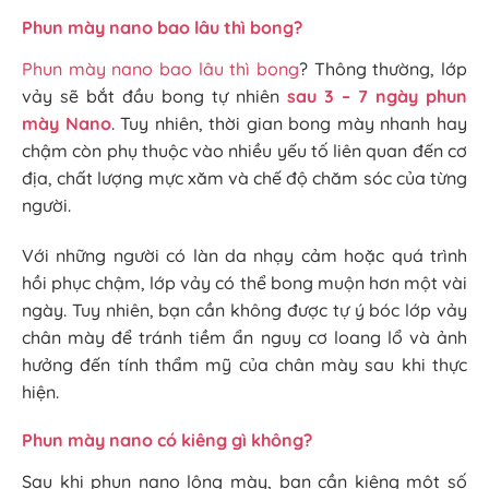
Phun mày nano bao lâu thì bong?
Phun mày nano bao lâu thì bong
? Thông thường, lớp
vảy sẽ bắt đầu bong tự nhiên
sau 3 – 7 ngày phun
mày Nano
. Tuy nhiên, thời gian bong mày nhanh hay
chậm còn phụ thuộc vào nhiều yếu tố liên quan đến cơ
địa, chất lượng mực xăm và chế độ chăm sóc của từng
người.
Với những người có làn da nhạy cảm hoặc quá trình
hồi phục chậm, lớp vảy có thể bong muộn hơn một vài
ngày. Tuy nhiên, bạn cần không được tự ý bóc lớp vảy
chân mày để tránh tiềm ẩn nguy cơ loang lổ và ảnh
hưởng đến tính thẩm mỹ của chân mày sau khi thực
hiện.
Phun mày nano có kiêng gì không?
Sau khi phun nano lông mày, bạn cần kiêng một số