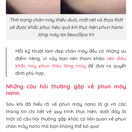
Tình trạng chân mày thiếu đuôi, mất nét và thưa thớt
sẽ được khắc phục hiệu quả khi thực hiện phun Nano
lông mày tại SeoulSpa.Vn
Mỗi kỹ thuật làm đẹp chân mày đều có những ưu
điểm riêng, vì vậy bạn nên tham khảo
nên điêu
khắc hay phun thêu lông mày
để đưa ra quyết
định phù hợp.
Những câu hỏi thường gặp về phun mày
nano
Sau khi đã hiểu rõ về phun mày nano là gì và các
thông tin chi tiết về quy trình thực hiện, dưới đây là
một số câu hỏi thường gặp khác có liên quan về phun
chân mày nano mà bạn không thể bỏ qua!