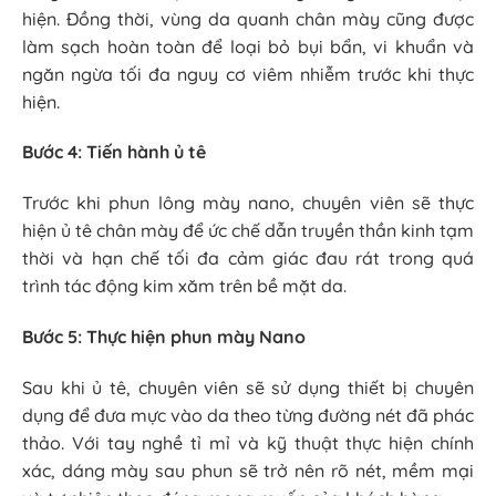
hiện. Đồng thời, vùng da quanh chân mày cũng được
làm sạch hoàn toàn để loại bỏ bụi bẩn, vi khuẩn và
ngăn ngừa tối đa nguy cơ viêm nhiễm trước khi thực
hiện.
Bước 4: Tiến hành ủ tê
Trước khi phun lông mày nano, chuyên viên sẽ thực
hiện ủ tê chân mày để ức chế dẫn truyền thần kinh tạm
thời và hạn chế tối đa cảm giác đau rát trong quá
trình tác động kim xăm trên bề mặt da.
Bước 5: Thực hiện phun mày Nano
Sau khi ủ tê, chuyên viên sẽ sử dụng thiết bị chuyên
dụng để đưa mực vào da theo từng đường nét đã phác
thảo. Với tay nghề tỉ mỉ và kỹ thuật thực hiện chính
xác, dáng mày sau phun sẽ trở nên rõ nét, mềm mại