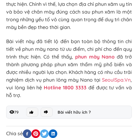
thực hiện. Chính vì thế, lựa chọn địa chỉ phun xăm uy tín
và bảo vệ chân mày đúng cách sau phun xăm là một
trong những yếu tố vô cùng quan trọng để duy trì chân
mày bền đẹp theo thời gian.
Bài viết này đã tiết lộ đến bạn toàn bộ thông tin chi
tiết về phun mày nano từ ưu điểm, chi phí cho đến quy
trình thực hiện. Có thể thấy,
phun mày Nano
đã trở
thành phương pháp phun xăm thẩm mỹ phổ biến và
được nhiều người lựa chọn. Khách hàng có nhu cầu trải
nghiệm dịch vụ phun lông mày Nano tại
SeoulSpa.Vn
,
vui lòng liên hệ
Hotline 1800 3333
để được tư vấn và
hỗ trợ.
79
Bài viết hữu ích ?
Chia sẻ