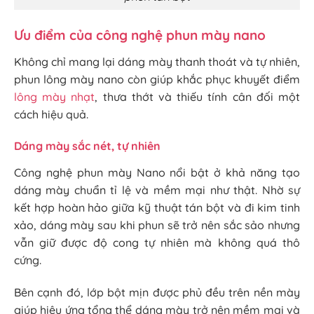
Ưu điểm của công nghệ phun mày nano
Không chỉ mang lại dáng mày thanh thoát và tự nhiên,
phun lông mày nano còn giúp khắc phục khuyết điểm
lông mày nhạt
, thưa thớt và thiếu tính cân đối một
cách hiệu quả.
Dáng mày sắc nét, tự nhiên
Công nghệ phun mày Nano nổi bật ở khả năng tạo
dáng mày chuẩn tỉ lệ và mềm mại như thật. Nhờ sự
kết hợp hoàn hảo giữa kỹ thuật tán bột và đi kim tinh
xảo, dáng mày sau khi phun sẽ trở nên sắc sảo nhưng
vẫn giữ được độ cong tự nhiên mà không quá thô
cứng.
Bên cạnh đó, lớp bột mịn được phủ đều trên nền mày
giúp hiệu ứng tổng thể dáng mày trở nên mềm mại và