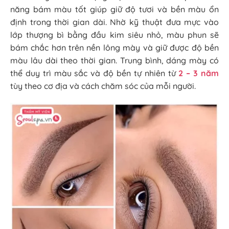
năng bám màu tốt giúp giữ độ tươi và bền màu ổn
định trong thời gian dài. Nhờ kỹ thuật đưa mực vào
lớp thượng bì bằng đầu kim siêu nhỏ, màu phun sẽ
bám chắc hơn trên nền lông mày và giữ được độ bền
màu lâu dài theo thời gian. Trung bình, dáng mày có
thể duy trì màu sắc và độ bền tự nhiên từ
2 – 3 năm
tùy theo cơ địa và cách chăm sóc của mỗi người.