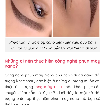
Phun xăm chân mày nano đem đến hiệu quả bám
màu tối ưu giúp duy trì độ bền lâu dài theo thời gian
Những ai nên thực hiện công nghệ phun mày
nano?
Công nghệ phun mày Nano phù hợp với đa dạng đối
tượng khác nhau, đặc biệt là những ai mong muốn cải
thiện tình trạng
lông mày thưa
hoặc khắc phục các
khuyết điểm sẵn có. Cụ thể, dưới đây là một số đối
tượng phù hợp thực hiện phun mày nano mà bạn có
thể tham khảo: