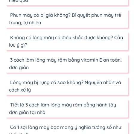
Phun mày có bị già không? Bí quyết phun mày trẻ
trung, tự nhiên
Không có lông mày có điêu khắc được không? Cần
lưu ý gì?
3 cách làm lông mày rậm bằng vitamin E an toàn,
đơn giản
Lông mày bị rụng có sao không? Nguyên nhân và
cách xử lý
Tiết lộ 3 cách làm lông mày rậm bằng hành tây
đơn giản tại nhà
Có 1 sợi lông mày bạc mang ý nghĩa tướng số như