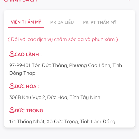
VIỆN THẨM MỸ
P.K DA LIỄU
PK. PT THẨM MỸ
( Đối với các dịch vụ chăm sóc da và phun xăm )
CAO LÃNH :
97-99-101 Tôn Đức Thắng, Phường Cao Lãnh, Tỉnh
Đồng Tháp
ĐỨC HÒA :
306B Khu Vực 2, Đức Hòa, Tỉnh Tây Ninh
ĐỨC TRỌNG :
171 Thống Nhất, Xã Đức Trọng, Tỉnh Lâm Đồng
CẦU GIẤY :