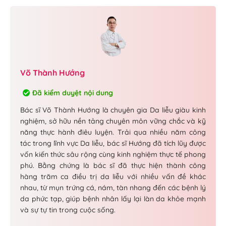
Võ Thành Hướng
Đã kiểm duyệt nội dung
Bác sĩ Võ Thành Hướng là chuyên gia Da liễu giàu kinh
nghiệm, sở hữu nền tảng chuyên môn vững chắc và kỹ
năng thực hành điêu luyện. Trải qua nhiều năm công
tác trong lĩnh vực Da liễu, bác sĩ Hướng đã tích lũy được
vốn kiến thức sâu rộng cùng kinh nghiệm thực tế phong
phú. Bằng chứng là bác sĩ đã thực hiện thành công
hàng trăm ca điều trị da liễu với nhiều vấn đề khác
nhau, từ mụn trứng cá, nám, tàn nhang đến các bệnh lý
da phức tạp, giúp bệnh nhân lấy lại làn da khỏe mạnh
và sự tự tin trong cuộc sống.