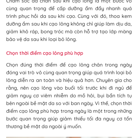
Chăm sóc da chân sau khi cạo lông là một bước vô
cùng quan trọng để cấp dưỡng ẩm đẩy nhanh quá
trình phục hồi da sau khi cạo. Cùng với đó, thoa kem
dưỡng ẩm sau khi cạo lông không chỉ giúp làm dịu da,
giảm khô ráp, bong tróc mà còn hỗ trợ tạo lớp màng
bảo vệ da sau khi loại bỏ lông.
Chọn thời điểm cạo lông phù hợp
Chọn đúng thời điểm để cạo lông chân trong ngày
đóng vai trò vô cùng quan trọng giúp quá trình loại bỏ
lông diễn ra an toàn và hiệu quả hơn. Chuyên gia cho
rằng, nên cạo lông vào buổi tối trước khi đi ngủ để
giảm nguy cơ viêm nhiễm do mồ hôi, bụi bẩn tích tụ
bên ngoài bề mặt da so với ban ngày. Vì thế, chọn thời
điểm cạo lông phù hợp trong ngày là một trong những
bước quan trọng giúp giảm thiểu tối đa nguy cơ tổn
thương bề mặt da ngoài ý muốn.