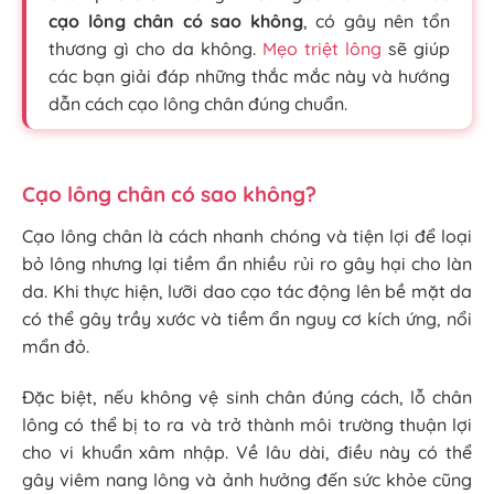
cạo lông chân có sao không
, có gây nên tổn
thương gì cho da không.
Mẹo triệt lông
sẽ giúp
các bạn giải đáp những thắc mắc này và hướng
dẫn cách cạo lông chân đúng chuẩn.
Cạo lông chân có sao không?
Cạo lông chân là cách nhanh chóng và tiện lợi để loại
bỏ lông nhưng lại tiềm ẩn nhiều rủi ro gây hại cho làn
da. Khi thực hiện, lưỡi dao cạo tác động lên bề mặt da
có thể gây trầy xước và tiềm ẩn nguy cơ kích ứng, nổi
mẩn đỏ.
Đặc biệt, nếu không vệ sinh chân đúng cách, lỗ chân
lông có thể bị to ra và trở thành môi trường thuận lợi
cho vi khuẩn xâm nhập. Về lâu dài, điều này có thể
gây viêm nang lông và ảnh hưởng đến sức khỏe cũng