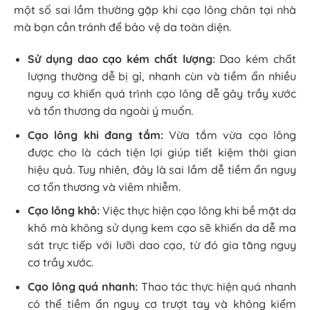
một số sai lầm thường gặp khi cạo lông chân tại nhà
mà bạn cần tránh để bảo vệ da toàn diện.
Sử dụng dao cạo kém chất lượng:
Dao kém chất
lượng thường dễ bị gỉ, nhanh cùn và tiềm ẩn nhiều
nguy cơ khiến quá trình cạo lông dễ gây trầy xước
và tổn thương da ngoài ý muốn.
Cạo lông khi đang tắm:
Vừa tắm vừa cạo lông
được cho là cách tiện lợi giúp tiết kiệm thời gian
hiệu quả. Tuy nhiên, đây là sai lầm dễ tiềm ẩn nguy
cơ tổn thương và viêm nhiễm.
Cạo lông khô:
Việc thực hiện cạo lông khi bề mặt da
khô mà không sử dụng kem cạo sẽ khiến da dễ ma
sát trực tiếp với lưỡi dao cạo, từ đó gia tăng nguy
cơ trầy xước.
Cạo lông quá nhanh:
Thao tác thực hiện quá nhanh
có thể tiềm ẩn nguy cơ trượt tay và không kiểm