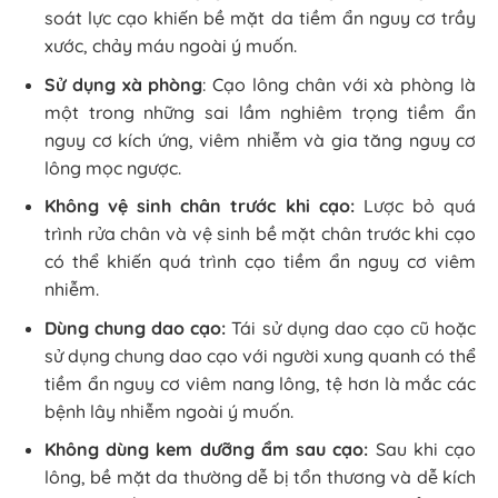
soát lực cạo khiến bề mặt da tiềm ẩn nguy cơ trầy
xước, chảy máu ngoài ý muốn.
Sử dụng xà phòng
: Cạo lông chân với xà phòng là
một trong những sai lầm nghiêm trọng tiềm ẩn
nguy cơ kích ứng, viêm nhiễm và gia tăng nguy cơ
lông mọc ngược.
Không vệ sinh chân trước khi cạo:
Lược bỏ quá
trình rửa chân và vệ sinh bề mặt chân trước khi cạo
có thể khiến quá trình cạo tiềm ẩn nguy cơ viêm
nhiễm.
Dùng chung dao cạo:
Tái sử dụng dao cạo cũ hoặc
sử dụng chung dao cạo với người xung quanh có thể
tiềm ẩn nguy cơ viêm nang lông, tệ hơn là mắc các
bệnh lây nhiễm ngoài ý muốn.
Không dùng kem dưỡng ẩm sau cạo:
Sau khi cạo
lông, bề mặt da thường dễ bị tổn thương và dễ kích