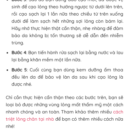
sinh để cạo lông theo hướng ngược từ dưới lên trên,
rồi cạo sạch lại 1 lần nữa theo chiều từ trên xuống
dưới để làm sạch hết những sợi lông còn bám lại.
Hãy nhớ thực hiện thật cẩn thận, nhẹ nhàng để đảm
bảo da không bị tổn thương sẽ dễ dẫn đến nhiễm
trùng.
Bước 4
: Bạn tiến hành rửa sạch lại bằng nước và lau
lại bằng khăn mềm một lần nữa.
Bước 5
: Cuối cùng bạn dùng kem dưỡng ẩm thoa
đều lên da để bảo vệ làn da sau khi cạo lông là
được nhé.
Chỉ cần thực hiện cẩn thận theo các bước trên, bạn sẽ
loại bỏ được những vùng lông mất thẩm mỹ một cách
nhanh chóng và an toàn. Tham khảo thêm nhiều
cách
triệt lông chân tại nhà
để bạn có thêm nhiều cách nữa
nhé!