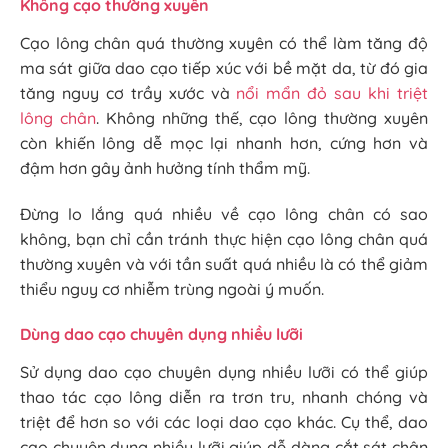
Không cạo thường xuyên
Cạo lông chân quá thường xuyên có thể làm tăng độ
ma sát giữa dao cạo tiếp xúc với bề mặt da, từ đó gia
tăng nguy cơ trầy xước và
nổi mẩn đỏ sau khi triệt
lông chân
. Không những thế, cạo lông thường xuyên
còn khiến lông dễ mọc lại nhanh hơn, cứng hơn và
đậm hơn gây ảnh hưởng tính thẩm mỹ.
Đừng lo lắng quá nhiều về cạo lông chân có sao
không, bạn chỉ cần tránh thực hiện cạo lông chân quá
thường xuyên và với tần suất quá nhiều là có thể giảm
thiểu nguy cơ nhiễm trùng ngoài ý muốn.
Dùng dao cạo chuyên dụng nhiều lưỡi
Sử dụng dao cạo chuyên dụng nhiều lưỡi có thể giúp
thao tác cạo lông diễn ra trơn tru, nhanh chóng và
triệt để hơn so với các loại dao cạo khác. Cụ thể, dao
cạo chuyên dụng nhiều lưỡi giúp dễ dàng cắt sát chân