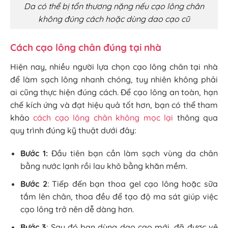
Da có thể bị tổn thương nặng nếu cạo lông chân
không đúng cách hoặc dùng dao cạo cũ
Cách cạo lông chân đúng tại nhà
Hiện nay, nhiều người lựa chọn cạo lông chân tại nhà
để làm sạch lông nhanh chóng, tuy nhiên không phải
ai cũng thực hiện đúng cách. Để cạo lông an toàn, hạn
chế kích ứng và đạt hiệu quả tốt hơn, bạn có thể tham
khảo
cách cạo lông chân không mọc lại
thông qua
quy trình đúng kỹ thuật dưới đây:
Bước 1:
Đầu tiên bạn cần làm sạch vùng da chân
bằng nước lạnh rồi lau khô bằng khăn mềm.
Bước 2
: Tiếp đến bạn thoa gel cạo lông hoặc sữa
tắm lên chân, thoa đều để tạo độ ma sát giúp việc
cạo lông trở nên dễ dàng hơn.
Bước 3
: Sau đó bạn dùng dao cạo mới, đã được vệ