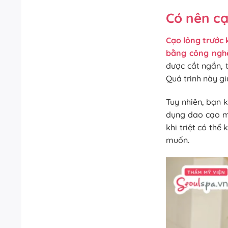
Có nên cạ
Cạo lông trước k
bằng công ngh
được cắt ngắn, 
Quá trình này g
Tuy nhiên, bạn 
dụng dao cạo mấ
khi triệt có th
muốn.