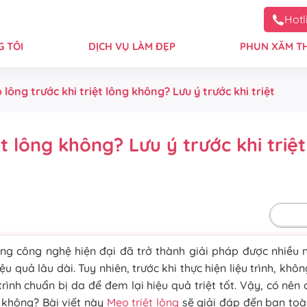
Hotl
 TÔI
DỊCH VỤ LÀM ĐẸP
PHUN XĂM T
lông trước khi triệt lông không? Lưu ý trước khi triệt
t lông không? Lưu ý trước khi triệt
Mặc 
ằng công nghệ hiện đại đã trở thành giải pháp được nhiều 
ệu quả lâu dài. Tuy nhiên, trước khi thực hiện liệu trình, khôn
rình chuẩn bị da để đem lại hiệu quả triệt tốt. Vậy, có nên 
g không? Bài viết này
Mẹo triệt lông
sẽ giải đáp đến bạn toà