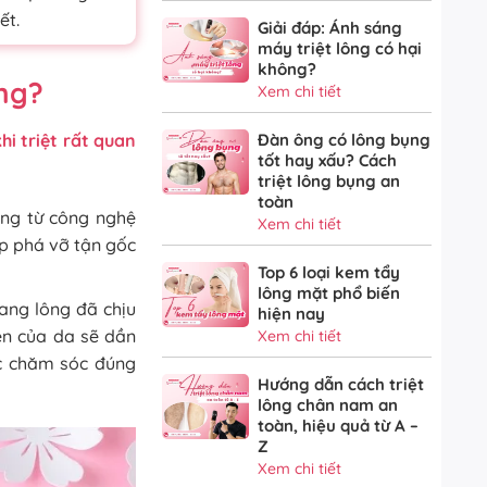
ết.
Giải đáp: Ánh sáng
máy triệt lông có hại
không?
ông?
Xem chi tiết
hi triệt rất quan
Đàn ông có lông bụng
tốt hay xấu? Cách
triệt lông bụng an
toàn
áng từ công nghệ
Xem chi tiết
úp phá vỡ tận gốc
Top 6 loại kem tẩy
lông mặt phổ biến
ang lông đã chịu
hiện nay
ên của da sẽ dần
Xem chi tiết
ợc chăm sóc đúng
Hướng dẫn cách triệt
lông chân nam an
toàn, hiệu quả từ A –
Z
Xem chi tiết