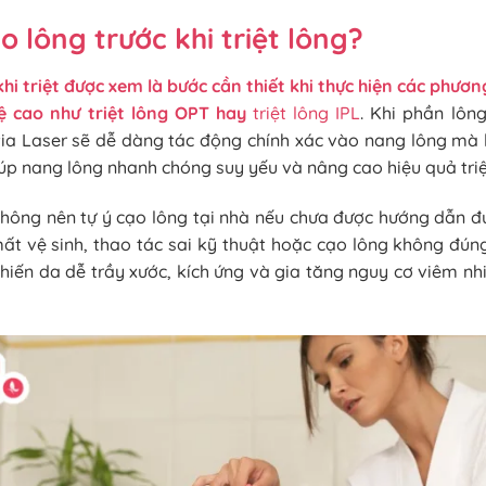
o lông trước khi triệt lông?
hi triệt được xem là bước cần thiết khi thực hiện các phươn
ệ cao như
triệt lông OPT
hay
triệt lông IPL
. Khi phần lôn
tia Laser sẽ dễ dàng tác động chính xác vào nang lông mà 
iúp nang lông nhanh chóng suy yếu và nâng cao hiệu quả triệ
không nên tự ý cạo lông tại nhà nếu chưa được hướng dẫn đ
t vệ sinh, thao tác sai kỹ thuật hoặc cạo lông không đúng
ể khiến da dễ trầy xước, kích ứng và gia tăng nguy cơ viêm