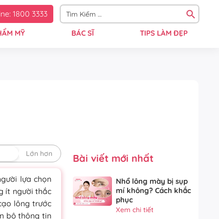
ine: 1800 3333
HẨM MỸ
BÁC SĨ
TIPS LÀM ĐẸP
định
Lớn hơn
Bài viết mới nhất
người lựa chọn
Nhổ lông mày bị sụp
mí không? Cách khắc
g ít người thắc
phục
cạo lông trước
Xem chi tiết
n bộ thông tin