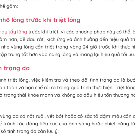
thể gồm:
hổ lông trước khi triệt lông
hay tẩy lông
trước khi triệt, vì các phương pháp này có thể 
ảm hơn, dễ đau rát, kích ứng và ảnh hưởng đến hiệu quả tr
 nhẹ vùng lông cần triệt trong vòng 24 giờ trước khi thực 
ập trung tốt hơn vào nang lông và mang lại hiệu quả tối ưu.
h trạng da
ành triệt lông, việc kiểm tra và theo dõi tình trạng da là bư
toàn và hạn chế rủi ro trong quá trình thực hiện. Triệt lôn
 ở trạng thái khỏe mạnh và không có dấu hiệu tổn thương 
 vùng da có nốt ruồi, vết bớt hoặc có sắc tố đậm màu cần 
 để tránh tác động tiêu cực của ánh sáng hoặc nhiệt năng từ
số tình trạng da cần lưu ý: