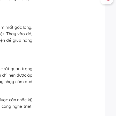
làm mất gốc lông,
iệt. Thay vào đó,
hiện để giúp năng
ớc rất quan trọng
g chỉ nên được áp
hay nhạy cảm quá
được cân nhắc kỹ
 công nghệ triệt.