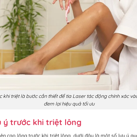
 khi triệt là bước cần thiết để tia Laser tác động chính xác v
đem lại hiệu quả tối ưu
ý trước khi triệt lông
ên cạo lông trước khi triệt lông, dưới đây là một số lưu ý 