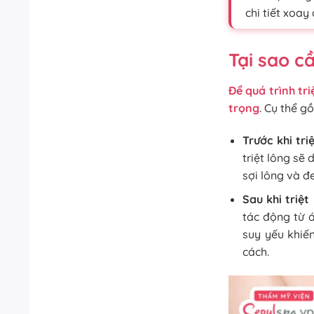
chi tiết xoay
Tại sao c
Để quá trình tri
trọng
. Cụ thể g
Trước khi tri
triệt lông sẽ
sợi lông và đe
Sau khi triệt
tác động từ 
suy yếu khiế
cách.