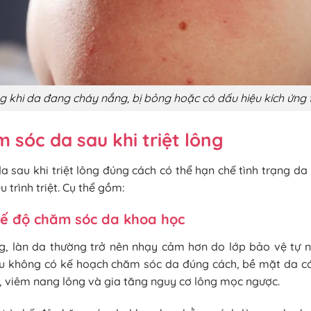
ông khi da đang cháy nắng, bị bỏng hoặc có dấu hiệu kích ứng
 sóc da sau khi triệt lông
 sau khi triệt lông đúng cách có thể hạn chế tình trạng da 
 trình triệt. Cụ thể gồm:
hế độ chăm sóc da khoa học
ông, làn da thường trở nên nhạy cảm hơn do lớp bảo vệ tự 
ếu không có kế hoạch chăm sóc da đúng cách, bề mặt da có
, viêm nang lông và gia tăng nguy cơ lông mọc ngược.