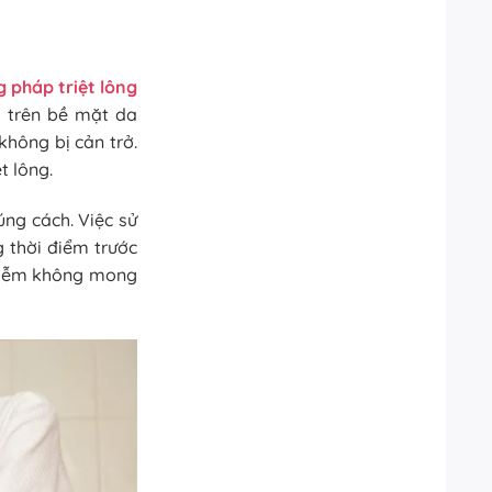
g pháp triệt lông
g trên bề mặt da
không bị cản trở.
t lông.
úng cách. Việc sử
 thời điểm trước
 nhiễm không mong