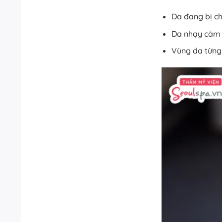
Da đang bị c
Da nhạy cảm 
Vùng da từng