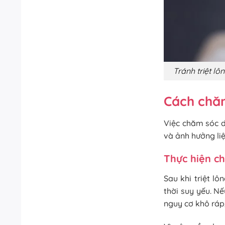
Tránh triệt l
Cách chăm
Việc chăm sóc da
và ảnh hưởng liệu
Thực hiện c
Sau khi triệt l
thời suy yếu. N
nguy cơ khô ráp