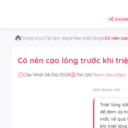
VỀ CHÚNG
Trang chủ
Tip làm đẹp
Mẹo triệt lông
Có nên cạo 
Có nên cạo lông trước khi triệ
Cập Nhật 06/06/2026
Tác Giả:
Team SeoulSpa
Kích thước chữ
Triệt lông b
để đem lại hi
mắc về quá t
khi triệt lôn