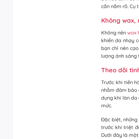
cần nắm rõ. Cụ 
Không wax, n
Không nên
wax 
khiến da nhạy c
bạn chỉ nên cạo
lượng ánh sáng t
Theo dõi tìn
Trước khi tiến h
nhằm đảm bảo an 
dụng khi làn da
mức.
Đặc biệt, những
trước khi triệt
Dưới đây là một 