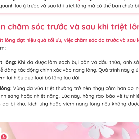
 quanh lưu ý trước và sau khi triệt lông mà có thể bạn chưa bi
ần chăm sóc trước và sau khi triệt l
ệt lông đạt hiệu quả tối ưu, việc chăm sóc da trước và sau k
ồm:
ệt lông:
Khi da được làm sạch bụi bẩn và dầu thừa, ánh s
 dễ dàng tác động chính xác vào nang lông. Quá trình này gi
m lại hiệu quả loại bỏ lông lâu dài.
 lông:
Vùng da vừa triệt thường trở nên nhạy cảm hơn do n
ánh sáng hoặc nhiệt năng. Lúc này, hàng rào bảo vệ tự nhi
n da bị khô, kích ứng hoặc viêm nang lông nếu không đư