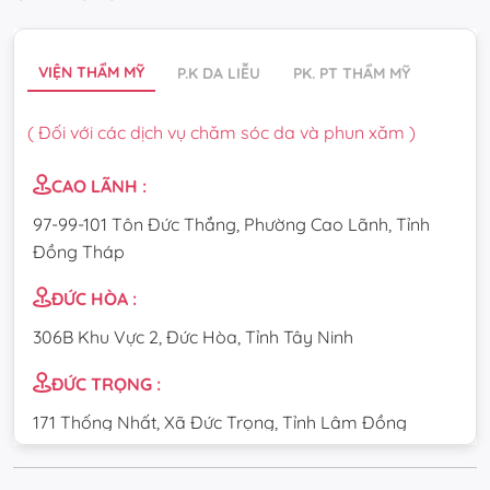
VIỆN THẨM MỸ
P.K DA LIỄU
PK. PT THẨM MỸ
( Đối với các dịch vụ chăm sóc da và phun xăm )
CAO LÃNH :
97-99-101 Tôn Đức Thắng, Phường Cao Lãnh, Tỉnh
Đồng Tháp
ĐỨC HÒA :
306B Khu Vực 2, Đức Hòa, Tỉnh Tây Ninh
ĐỨC TRỌNG :
171 Thống Nhất, Xã Đức Trọng, Tỉnh Lâm Đồng
CẦU GIẤY :