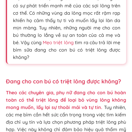
có sự phát triển mạnh mẽ của các sợi lông trên
cơ thể. Có những vùng da lông mọc rất rậm rạp
khiến họ cảm thấy tự ti và muốn lấy lại làn da
mịn màng. Tuy nhiên, những người mẹ cho con
bú thường lo lắng về sự an toàn của cả mẹ và
bé. Vậy cùng
Mẹo triệt lông
tìm ra câu trả lời mẹ
bỉm sữa đang cho con bú có triệt lông được
không?
Đang cho con bú có triệt lông được không?
Theo các chuyên gia, phụ nữ đang cho con bú hoàn
toàn có thể triệt lông để loại bỏ vùng lông không
mong muốn, lấy lại sự thoải mái và tự tin.
Tuy nhiên,
các mẹ bỉm cần hết sức cẩn trọng trong việc tìm kiếm
địa chỉ uy tín và lựa chọn phương pháp triệt lông phù
hợp. Việc này không chỉ đảm bảo hiệu quả thẩm mỹ