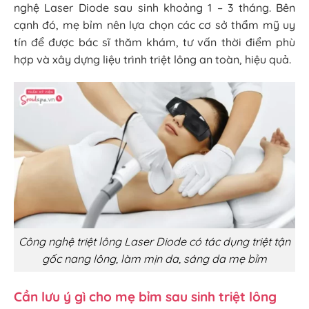
nghệ Laser Diode sau sinh khoảng 1 – 3 tháng. Bên
cạnh đó, mẹ bỉm nên lựa chọn các cơ sở thẩm mỹ uy
tín để được bác sĩ thăm khám, tư vấn thời điểm phù
hợp và xây dựng liệu trình triệt lông an toàn, hiệu quả.
Công nghệ triệt lông Laser Diode có tác dụng triệt tận
gốc nang lông, làm mịn da, sáng da mẹ bỉm
Cần lưu ý gì cho mẹ bỉm sau sinh triệt lông