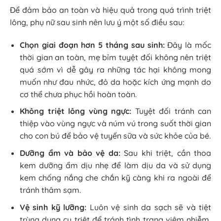
Để đảm bảo an toàn và hiệu quả trong quá trình triệt
lông, phụ nữ sau sinh nên lưu ý một số điều sau:
Chọn giai đoạn hơn 5 tháng sau sinh:
Đây là mốc
thời gian an toàn, mẹ bỉm tuyệt đối không nên triệt
quá sớm vì dễ gây ra những tác hại không mong
muốn như đau nhức, đỏ da hoặc kích ứng mạnh do
cơ thể chưa phục hồi hoàn toàn.
Không triệt lông vùng ngực:
Tuyệt đối tránh can
thiệp vào vùng ngực và núm vú trong suốt thời gian
cho con bú để bảo vệ tuyến sữa và sức khỏe của bé.
Dưỡng ẩm và bảo vệ da:
Sau khi triệt, cần thoa
kem dưỡng ẩm dịu nhẹ để làm dịu da và sử dụng
kem chống nắng che chắn kỹ càng khi ra ngoài để
tránh thâm sạm.
Vệ sinh kỹ lưỡng:
Luôn vệ sinh da sạch sẽ và tiệt
trùng dụng cụ triệt để tránh tình trạng viêm nhiễm,