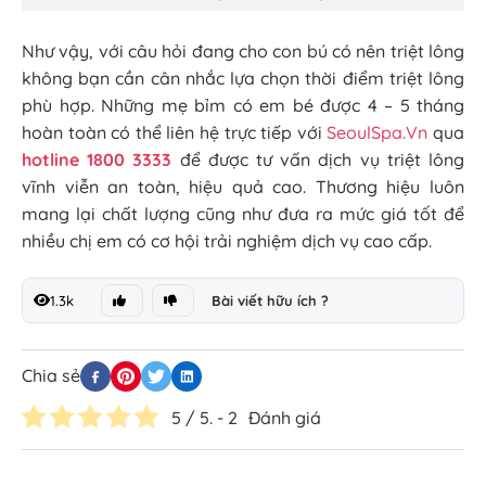
Như vậy, với câu hỏi đang cho con bú có nên triệt lông
không bạn cần cân nhắc lựa chọn thời điểm triệt lông
phù hợp. Những mẹ bỉm có em bé được 4 – 5 tháng
hoàn toàn có thể liên hệ trực tiếp với
SeoulSpa.Vn
qua
hotline 1800 3333
để được tư vấn dịch vụ triệt lông
vĩnh viễn an toàn, hiệu quả cao. Thương hiệu luôn
mang lại chất lượng cũng như đưa ra mức giá tốt để
nhiều chị em có cơ hội trải nghiệm dịch vụ cao cấp.
1.3k
Bài viết hữu ích ?
Chia sẻ
5
/ 5. -
2
Đánh giá