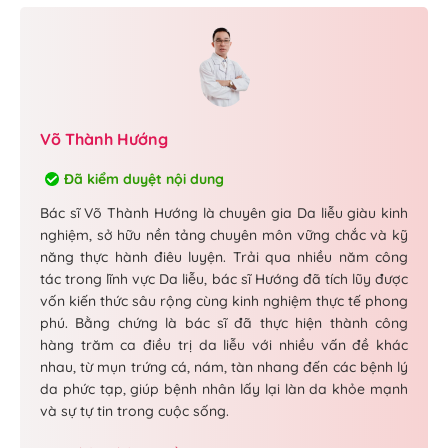
Võ Thành Hướng
Đã kiểm duyệt nội dung
Bác sĩ Võ Thành Hướng là chuyên gia Da liễu giàu kinh
nghiệm, sở hữu nền tảng chuyên môn vững chắc và kỹ
năng thực hành điêu luyện. Trải qua nhiều năm công
tác trong lĩnh vực Da liễu, bác sĩ Hướng đã tích lũy được
vốn kiến thức sâu rộng cùng kinh nghiệm thực tế phong
phú. Bằng chứng là bác sĩ đã thực hiện thành công
hàng trăm ca điều trị da liễu với nhiều vấn đề khác
nhau, từ mụn trứng cá, nám, tàn nhang đến các bệnh lý
da phức tạp, giúp bệnh nhân lấy lại làn da khỏe mạnh
và sự tự tin trong cuộc sống.