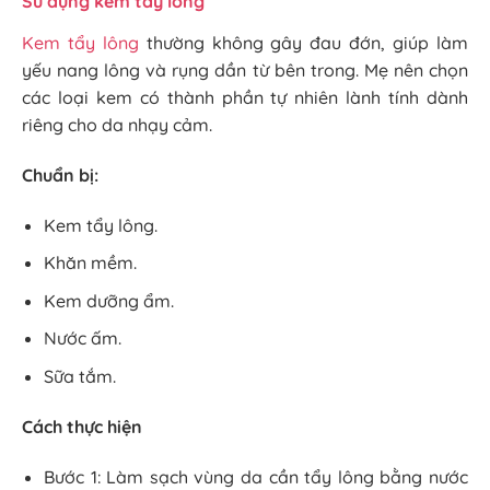
Sử dụng kem tẩy lông
Kem tẩy lông
thường không gây đau đớn, giúp làm
yếu nang lông và rụng dần từ bên trong. Mẹ nên chọn
các loại kem có thành phần tự nhiên lành tính dành
riêng cho da nhạy cảm.
Chuẩn bị:
Kem tẩy lông.
Khăn mềm.
Kem dưỡng ẩm.
Nước ấm.
Sữa tắm.
Cách thực hiện
Bước 1: Làm sạch vùng da cần tẩy lông bằng nước