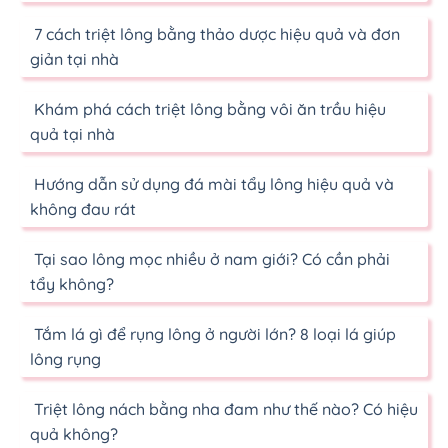
7 cách triệt lông bằng thảo dược hiệu quả và đơn
giản tại nhà
Khám phá cách triệt lông bằng vôi ăn trầu hiệu
quả tại nhà
Hướng dẫn sử dụng đá mài tẩy lông hiệu quả và
không đau rát
Tại sao lông mọc nhiều ở nam giới? Có cần phải
tẩy không?
Tắm lá gì để rụng lông ở người lớn? 8 loại lá giúp
lông rụng
Triệt lông nách bằng nha đam như thế nào? Có hiệu
quả không?