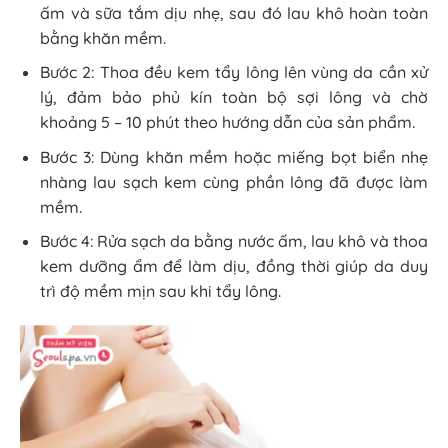
ấm và sữa tắm dịu nhẹ, sau đó lau khô hoàn toàn
bằng khăn mềm.
Bước 2: Thoa đều kem tẩy lông lên vùng da cần xử
lý, đảm bảo phủ kín toàn bộ sợi lông và chờ
khoảng 5 – 10 phút theo hướng dẫn của sản phẩm.
Bước 3: Dùng khăn mềm hoặc miếng bọt biển nhẹ
nhàng lau sạch kem cùng phần lông đã được làm
mềm.
Bước 4: Rửa sạch da bằng nước ấm, lau khô và thoa
kem dưỡng ẩm để làm dịu, đồng thời giúp da duy
trì độ mềm mịn sau khi tẩy lông.