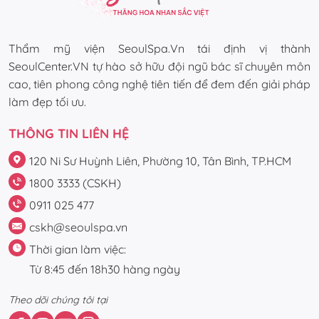
Thẩm mỹ viện SeoulSpa.Vn tái định vị thành
SeoulCenter.VN tự hào sở hữu đội ngũ bác sĩ chuyên môn
cao, tiên phong công nghệ tiên tiến để đem đến giải pháp
làm đẹp tối ưu.
THÔNG TIN LIÊN HỆ
120 Ni Sư Huỳnh Liên, Phường 10, Tân Bình, TP.HCM
1800 3333 (CSKH)
0911 025 477
cskh@seoulspa.vn
Thời gian làm việc:
Từ 8:45 đến 18h30 hàng ngày
Theo dõi chúng tôi tại