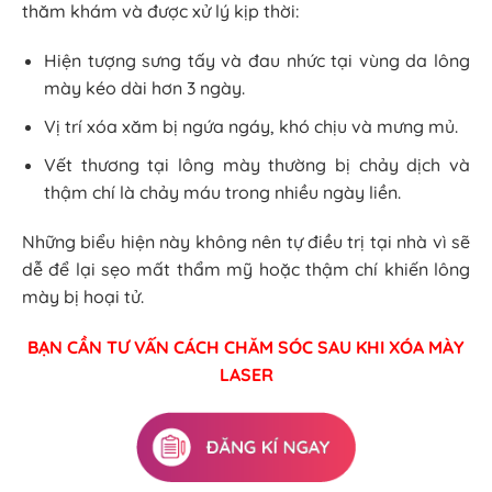
thăm khám và được xử lý kịp thời:
Hiện tượng sưng tấy và đau nhức tại vùng da lông
mày kéo dài hơn 3 ngày.
Vị trí xóa xăm bị ngứa ngáy, khó chịu và mưng mủ.
Vết thương tại lông mày thường bị chảy dịch và
thậm chí là chảy máu trong nhiều ngày liền.
Những biểu hiện này không nên tự điều trị tại nhà vì sẽ
dễ để lại sẹo mất thẩm mỹ hoặc thậm chí khiến lông
mày bị hoại tử.
BẠN CẦN TƯ VẤN CÁCH CHĂM SÓC SAU KHI XÓA MÀY
LASER