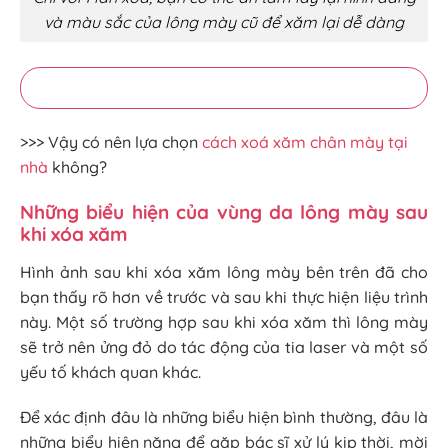
và màu sắc của lông mày cũ để xăm lại dễ dàng
>>> Vậy có nên lựa chọn
cách xoá xăm chân mày tại
nhà
không?
Những biểu hiện của vùng da lông mày sau
khi xóa xăm
Hình ảnh sau khi xóa xăm lông mày bên trên đã cho
bạn thấy rõ hơn về trước và sau khi thực hiện liệu trình
này. Một số trường hợp sau khi xóa xăm thì lông mày
sẽ trở nên ửng đỏ do tác động của tia laser và một số
yếu tố khách quan khác.
Để xác định đâu là những biểu hiện bình thường, đâu là
những biểu hiện nặng để gặp bác sĩ xử lý kịp thời, mời