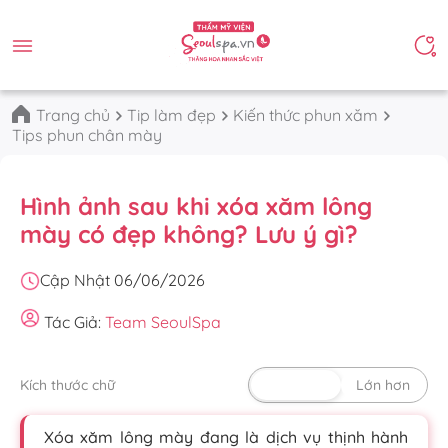
Trang chủ
Tip làm đẹp
Kiến thức phun xăm
Tips phun chân mày
Hình ảnh sau khi xóa xăm lông
mày có đẹp không? Lưu ý gì?
Cập Nhật 06/06/2026
Tác Giả:
Team SeoulSpa
Kích thước chữ
Mặc định
Lớn hơn
Xóa xăm lông mày đang là dịch vụ thịnh hành