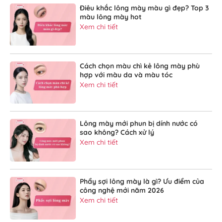
Điêu khắc lông mày màu gì đẹp? Top 3
màu lông mày hot
Xem chi tiết
Cách chọn màu chì kẻ lông mày phù
hợp với màu da và màu tóc
Xem chi tiết
Lông mày mới phun bị dính nước có
sao không? Cách xử lý
Xem chi tiết
Phẩy sợi lông mày là gì? Ưu điểm của
công nghệ mới năm 2026
Xem chi tiết