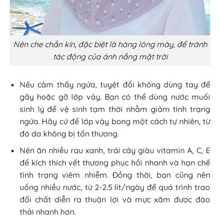
Nên che chắn kín, đặc biệt là hàng lông mày, để tránh
tác động của ánh nắng mặt trời
Nếu cảm thấy ngứa, tuyệt đối không dùng tay để
gãy hoặc gỡ lớp vảy. Bạn có thể dùng nước muối
sinh lý để vệ sinh tạm thời nhằm giảm tình trạng
ngứa. Hãy cứ để lớp vảy bong một cách tự nhiên, từ
đó da không bị tổn thương.
Nên ăn nhiều rau xanh, trái cây giàu vitamin A, C, E
để kích thích vết thương phục hồi nhanh và hạn chế
tình trạng viêm nhiễm. Đồng thời, bạn cũng nên
uống nhiều nước, từ 2-2.5 lít/ngày để quá trình trao
đổi chất diễn ra thuận lợi và mực xăm được đào
thải nhanh hơn.