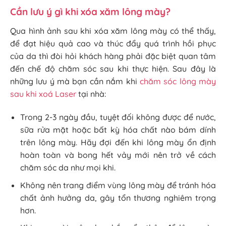
Cần lưu ý gì khi xóa xăm lông mày?
Qua hình ảnh sau khi xóa xăm lông mày có thể thấy,
để đạt hiệu quả cao và thúc đẩy quá trình hồi phục
của da thì đòi hỏi khách hàng phải đặc biệt quan tâm
đến chế độ chăm sóc sau khi thực hiện. Sau đây là
những lưu ý mà bạn cần nắm khi
chăm sóc lông mày
sau khi xoá Laser
tại nhà:
Trong 2-3 ngày đầu, tuyệt đối không được để nước,
sữa rửa mặt hoặc bất kỳ hóa chất nào bám dính
trên lông mày. Hãy đợi đến khi lông mày ổn định
hoàn toàn và bong hết vảy mới nên trở về cách
chăm sóc da như mọi khi.
Không nên trang điểm vùng lông mày để tránh hóa
chất ảnh hưởng da, gây tổn thương nghiêm trọng
hơn.