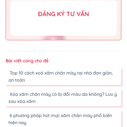
ĐĂNG KÝ TƯ VẤN
Bài viết cùng chủ đề
Top 10 cách xoá xăm chân mày tại nhà đơn giản,
an toàn
Xóa xăm chân mày có bị đổi màu da không? Lưu ý
sau xóa xăm
6 phương pháp hút mực xăm chân mày phổ biến
hiện nay