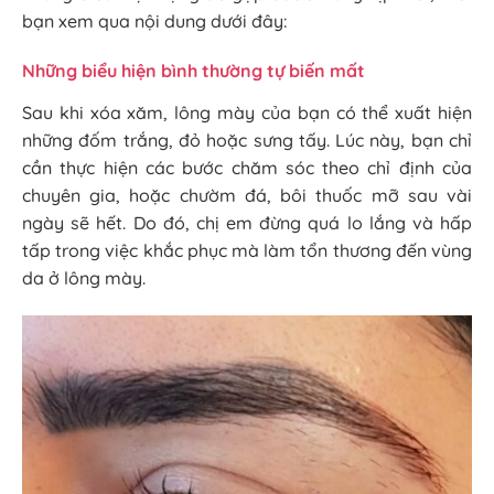
bạn xem qua nội dung dưới đây:
Những biểu hiện bình thường tự biến mất
Sau khi xóa xăm, lông mày của bạn có thể xuất hiện
những đốm trắng, đỏ hoặc sưng tấy. Lúc này, bạn chỉ
cần thực hiện các bước chăm sóc theo chỉ định của
chuyên gia, hoặc chườm đá, bôi thuốc mỡ sau vài
ngày sẽ hết. Do đó, chị em đừng quá lo lắng và hấp
tấp trong việc khắc phục mà làm tổn thương đến vùng
da ở lông mày.