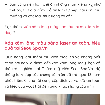
Bạn cũng nên hạn chế ăn những món kiêng kỵ như
thịt bò, thịt gia cầm, đồ ăn làm từ nếp, hải sản, rau
muống và các loại thức uống có cồn.
Đọc thêm:
Xóa xăm lông mày bao lâu thì mới làm lại
được
?
Xóa xăm lông mày bằng laser an toàn, hiệu
quả tại SeoulSpa.Vn
Giữa hàng loạt thẩm mỹ viện mọc lên và không biết
chọn nơi nào là điểm đến xóa xăm lông mày, bạn có
thể trải nghiệm tại Thẩm mỹ viện SeoulSpa.Vn. Hệ
thống làm đẹp của chúng tôi hiện đã trải qua 12 năm
phát triển. Chúng tôi cung cấp dịch vụ với độ an toàn
và hiệu quả vượt trội đến từng khách hàng của mình.