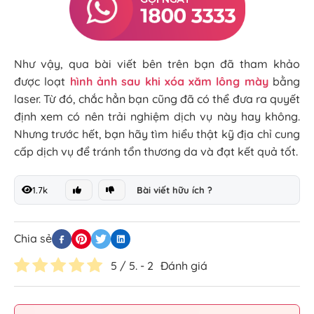
Như vậy, qua bài viết bên trên bạn đã tham khảo
được loạt
hình ảnh sau khi xóa xăm lông mày
bằng
laser. Từ đó, chắc hẳn bạn cũng đã có thể đưa ra quyết
định xem có nên trải nghiệm dịch vụ này hay không.
Nhưng trước hết, bạn hãy tìm hiểu thật kỹ địa chỉ cung
cấp dịch vụ để tránh tổn thương da và đạt kết quả tốt.
1.7k
Bài viết hữu ích ?
Chia sẻ
5
/ 5. -
2
Đánh giá