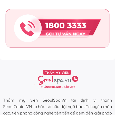
Thẩm mỹ viện SeoulSpa.Vn tái định vị thành
SeoulCenter.VN tự hào sở hữu đội ngũ bác sĩ chuyên môn
cao, tiên phong công nghệ tiên tiến để đem đến giải pháp