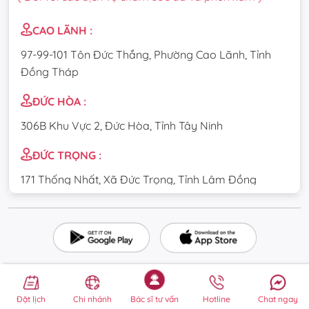
CAO LÃNH :
97-99-101 Tôn Đức Thắng, Phường Cao Lãnh, Tỉnh
Đồng Tháp
ĐỨC HÒA :
306B Khu Vực 2, Đức Hòa, Tỉnh Tây Ninh
ĐỨC TRỌNG :
171 Thống Nhất, Xã Đức Trọng, Tỉnh Lâm Đồng
CẦU GIẤY :
84 Dịch Vọng Hậu, Phường Cầu Giấy, Thành phố Hà
Nội
TÂN UYÊN :
Đặt lịch
Chi nhánh
Bác sĩ tư vấn
Hotline
Chat ngay
DT747 Uyên Hưng, Phường Tân Uyên, Thành phố Hồ