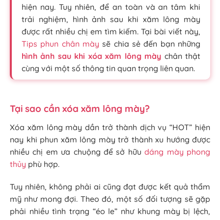
hiện nay. Tuy nhiên, để an toàn và an tâm khi
trải nghiệm, hình ảnh sau khi xăm lông mày
được rất nhiều chị em tìm kiếm. Tại bài viết này,
Tips phun chân mày
sẽ chia sẻ đến bạn những
hình ảnh sau khi xóa xăm lông mày
chân thật
cùng với một số thông tin quan trọng liên quan.
Tại sao cần xóa xăm lông mày?
Xóa xăm lông mày dần trở thành dịch vụ “HOT” hiện
nay khi phun xăm lông mày trở thành xu hướng được
nhiều chị em ưa chuộng để sở hữu
dáng mày phong
thủy
phù hợp.
Tuy nhiên, không phải ai cũng đạt được kết quả thẩm
mỹ như mong đợi. Theo đó, một số đối tượng sẽ gặp
phải nhiều tình trạng “éo le” như khung mày bị lệch,