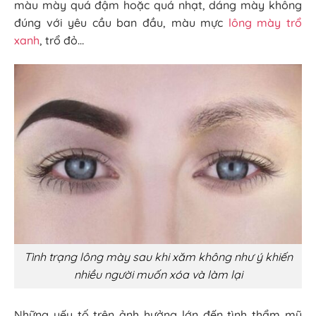
màu mày quá đậm hoặc quá nhạt, dáng mày không
đúng với yêu cầu ban đầu, màu mực
lông mày trổ
xanh
, trổ đỏ…
Tình trạng lông mày sau khi xăm không như ý khiến
nhiều người muốn xóa và làm lại
Những yếu tố trên ảnh hưởng lớn đến tình thẩm mỹ