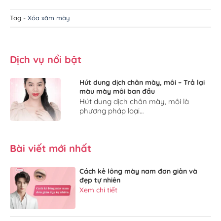
Tag -
Xóa xăm mày
Dịch vụ nổi bật
Hút dung dịch chân mày, môi – Trả lại
màu mày môi ban đầu
Hút dung dịch chân mày, môi là
phương pháp loại…
Bài viết mới nhất
Cách kẻ lông mày nam đơn giản và
đẹp tự nhiên
Xem chi tiết