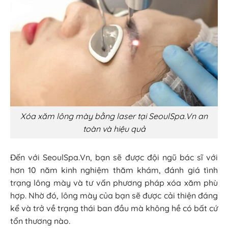
Xóa xăm lông mày bằng laser tại SeoulSpa.Vn an
toàn và hiệu quả
Đến với SeoulSpa.Vn, bạn sẽ được đội ngũ bác sĩ với
hơn 10 năm kinh nghiệm thăm khám, đánh giá tình
trạng lông mày và tư vấn phương pháp xóa xăm phù
hợp. Nhờ đó, lông mày của bạn sẽ được cải thiện đáng
kể và trở về trạng thái ban đầu mà không hề có bất cứ
tổn thương nào.