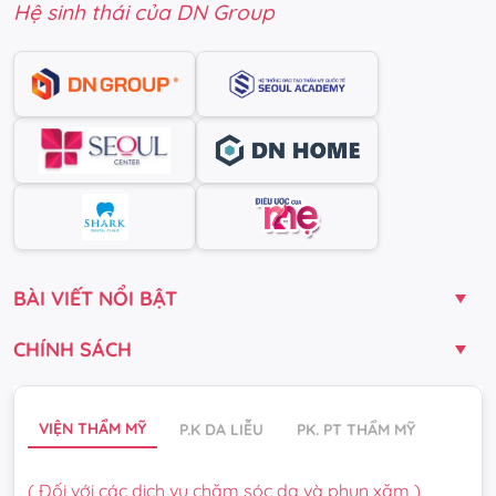
Hệ sinh thái của DN Group
BÀI VIẾT NỔI BẬT
CHÍNH SÁCH
VIỆN THẨM MỸ
P.K DA LIỄU
PK. PT THẨM MỸ
( Đối với các dịch vụ chăm sóc da và phun xăm )