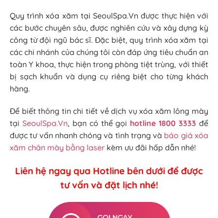
Quy trình xóa xăm tại SeoulSpa.Vn được thực hiện với
các bước chuyên sâu, được nghiên cứu và xây dựng kỳ
công từ đội ngũ bác sĩ. Đặc biệt, quy trình xóa xăm tại
các chi nhánh của chúng tôi còn đáp ứng tiêu chuẩn an
toàn Y khoa, thực hiện trong phòng tiệt trùng, với thiết
bị sạch khuẩn và dụng cụ riêng biệt cho từng khách
hàng.
Để biết thông tin chi tiết về dịch vụ xóa xăm lông mày
tại
SeoulSpa.Vn
, bạn có thể gọi
hotline 1800 3333
để
được tư vấn nhanh chóng và tình trạng và
báo giá xóa
xăm chân mày bằng laser
kèm ưu đãi hấp dẫn nhé!
Liên hệ ngay qua Hotline bên dưới để được
tư vấn và đặt lịch nhé!