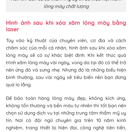
lông mày chất lượng
Hình ảnh sau khi xóa xăm lông mày bằng
laser
Tùy vào kỹ thuật của chuyên viên, cơ địa và cách
chăm sóc của mỗi cá nhân, hình ảnh sau khi xóa xăm
lông mày sẽ có sự khác biệt định. Khi kết thúc quá
trình xăm lông mày vài ngày, vùng da tại đó có thể trở
nên ửng đỏ và sưng nhẹ. Nhưng đó là những biểu hiện
bình thường, sau vài ngày sẽ tiêu biến nên bạn đừng
quá lo lắng.
Để bảo toàn hàng lông mày đẹp, không kích ứng,
không tổn thương và bền màu tự nhiên thì tốt bạn nên
chọn sử dụng dịch vụ tại những trung tâm thẩm mỹ uy
tín. Nơi có đội ngũ chuyên gia trên 10 năm kinh
nghiệm, trang thiết bị hiện đại, công nghệ tiên tiến,