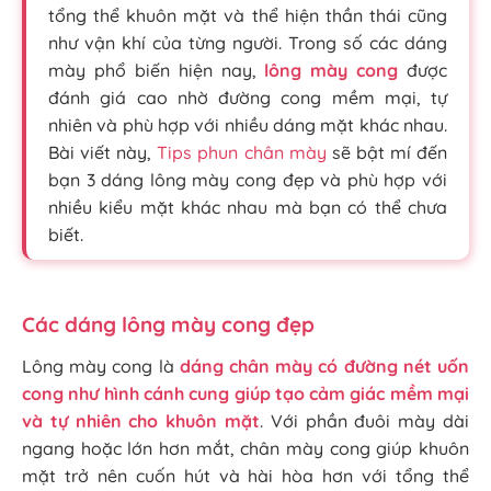
tổng thể khuôn mặt và thể hiện thần thái cũng
như vận khí của từng người. Trong số các dáng
mày phổ biến hiện nay,
lông mày cong
được
đánh giá cao nhờ đường cong mềm mại, tự
nhiên và phù hợp với nhiều dáng mặt khác nhau.
Bài viết này,
Tips phun chân mày
sẽ bật mí đến
bạn 3 dáng lông mày cong đẹp và phù hợp với
nhiều kiểu mặt khác nhau mà bạn có thể chưa
biết.
Các dáng lông mày cong đẹp
Lông mày cong là
dáng chân mày có đường nét uốn
cong như hình cánh cung giúp tạo cảm giác mềm mại
và tự nhiên cho khuôn mặt
. Với phần đuôi mày dài
ngang hoặc lớn hơn mắt, chân mày cong giúp khuôn
mặt trở nên cuốn hút và hài hòa hơn với tổng thể