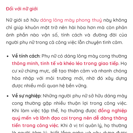
Đối với nữ giới
Nữ giới sở hữu
dáng lông mày phong thuỷ
này không
chỉ giúp khuôn mặt trở nên hài hòa hơn mà còn phản
ánh phần nào vận số, tính cách và đường đời của
người phụ nữ trong cả công việc lẫn chuyện tình cảm.
Về tính cách
: Phụ nữ có dáng lông mày cong thường
thông minh, tinh tế và khéo léo trong giao tiếp
. Họ
cư xử chừng mực, dễ tạo thiện cảm và nhanh chóng
hòa nhập với môi trường mới, nhờ đó xây dựng
được nhiều mối quan hệ bền vững.
Về sự nghiệp
: Những người phụ nữ sở hữu dáng mày
cong thường gặp nhiều thuận lợi trong công việc.
Khi làm việc tập thể, họ thường được
đồng nghiệp
quý mến và lãnh đạo coi trọng nên dễ dàng thăng
tiến trong công việc
. Khi ở vị trí quản lý, họ thường
là người tâm lý, biết lắng nghe và xây dựng được