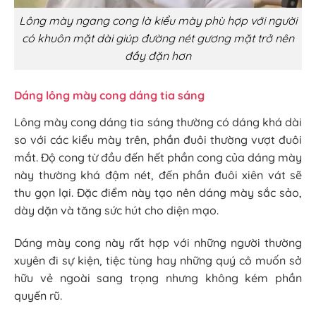
Lông mày ngang cong là kiểu mày phù hợp với người
có khuôn mặt dài giúp đường nét gương mặt trở nên
đầy đặn hơn
Dáng lông mày cong dáng tia sáng
Lông mày cong dáng tia sáng thường có dáng khá dài
so với các kiểu mày trên, phần đuôi thường vượt đuôi
mắt. Độ cong từ đầu đến hết phần cong của dáng mày
này thường khá đậm nét, đến phần đuôi xiên vát sẽ
thu gọn lại. Đặc điểm này tạo nên dáng mày sắc sảo,
dày dặn và tăng sức hút cho diện mạo.
Dáng mày cong này rất hợp với những người thường
xuyên đi sự kiện, tiệc tùng hay những quý cô muốn sở
hữu vẻ ngoài sang trọng nhưng không kém phần
quyến rũ.