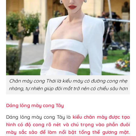
Chân mày cong Thái là kiểu mày có đường cong nhẹ
nhàng, tự nhiên giúp đôi mắt trở nên có chiều sâu hơn
Dáng lông mày cong Tây
Dáng lông mày cong Tây là
kiểu chân mày được tạo
hình có độ cong rõ nét và chú trọng vào phần đuôi
mày sắc sảo để làm nổi bật tổng thể gương mặt
.