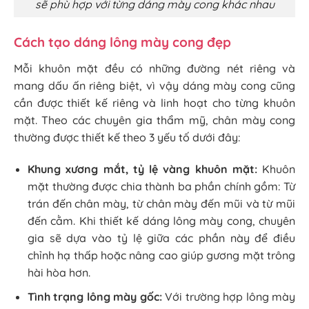
sẽ phù hợp với từng dáng mày cong khác nhau
Cách tạo dáng lông mày cong đẹp
Mỗi khuôn mặt đều có những đường nét riêng và
mang dấu ấn riêng biệt, vì vậy dáng mày cong cũng
cần được thiết kế riêng và linh hoạt cho từng khuôn
mặt. Theo các chuyên gia thẩm mỹ, chân mày cong
thường được thiết kế theo 3 yếu tố dưới đây:
Khung xương mắt, tỷ lệ vàng khuôn mặt:
Khuôn
mặt thường được chia thành ba phần chính gồm: Từ
trán đến chân mày, từ chân mày đến mũi và từ mũi
đến cằm. Khi thiết kế dáng lông mày cong, chuyên
gia sẽ dựa vào tỷ lệ giữa các phần này để điều
chỉnh hạ thấp hoặc nâng cao giúp gương mặt trông
hài hòa hơn.
Tình trạng lông mày gốc:
Với trường hợp lông mày