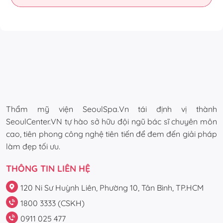
Thẩm mỹ viện SeoulSpa.Vn tái định vị thành
SeoulCenter.VN tự hào sở hữu đội ngũ bác sĩ chuyên môn
cao, tiên phong công nghệ tiên tiến để đem đến giải pháp
làm đẹp tối ưu.
THÔNG TIN LIÊN HỆ
120 Ni Sư Huỳnh Liên, Phường 10, Tân Bình, TP.HCM
1800 3333 (CSKH)
0911 025 477