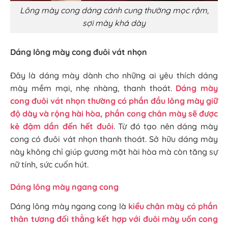
Lông mày cong dáng cánh cung thường mọc rậm,
sợi mày khá dày
Dáng lông mày cong đuôi vát nhọn
Đây là dáng mày dành cho những ai yêu thích dáng
mày mềm mại, nhẹ nhàng, thanh thoát.
Dáng mày
cong đuôi vát nhọn thường có phần đầu lông mày giữ
độ dày và rộng hài hòa, phần cong chân mày sẽ được
kẻ đậm dần đến hết đuôi
. Từ đó tạo nên dáng mày
cong có đuôi vát nhọn thanh thoát. Sở hữu dáng mày
này không chỉ giúp gương mặt hài hòa mà còn tăng sự
nữ tính, sức cuốn hút.
Dáng lông mày ngang cong
Dáng lông mày ngang cong là
kiểu chân mày có phần
thân tương đối thẳng kết hợp với đuôi mày uốn cong