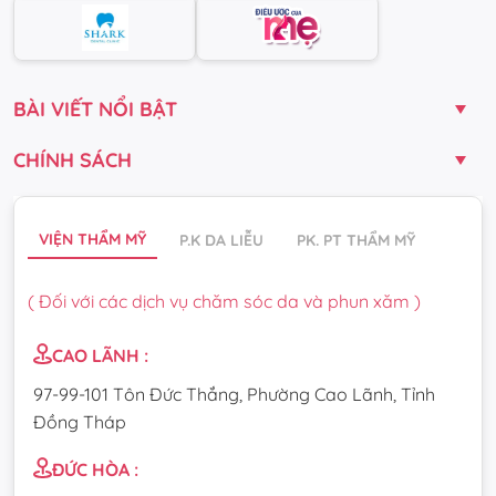
BÀI VIẾT NỔI BẬT
CHÍNH SÁCH
VIỆN THẨM MỸ
P.K DA LIỄU
PK. PT THẨM MỸ
( Đối với các dịch vụ chăm sóc da và phun xăm )
CAO LÃNH :
97-99-101 Tôn Đức Thắng, Phường Cao Lãnh, Tỉnh
Đồng Tháp
ĐỨC HÒA :