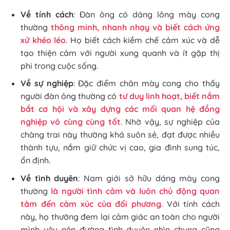
Về tính cách
: Đàn ông có dáng lông mày cong
thường
thông minh, nhanh nhạy và biết cách ứng
xử khéo léo
. Họ biết cách kiềm chế cảm xúc và dễ
tạo thiện cảm với người xung quanh và ít gặp thị
phi trong cuộc sống.
Về sự nghiệp
: Đặc điểm chân mày cong cho thấy
người đàn ông thường có
tư duy linh hoạt, biết nắm
bắt cơ hội và xây dựng các mối quan hệ đồng
nghiệp vô cùng cùng tốt
.
Nhờ vậy, sự nghiệp của
chàng trai này thường khá suôn sẻ, đạt được nhiều
thành tựu, nắm giữ chức vị cao, gia đình sung túc,
ổn định.
Về tình duyên
: Nam giới sở hữu dáng mày cong
thường
là người tình cảm và luôn chủ động quan
tâm đến cảm xúc của đối phương
. Với tính cách
này, họ thường đem lại cảm giác an toàn cho người
mình yêu nên đường tình duyên nhìn chung cũng