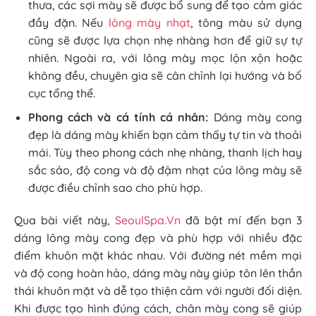
thưa, các sợi mày sẽ được bổ sung để tạo cảm giác
đầy đặn. Nếu
lông mày nhạt
, tông màu sử dụng
cũng sẽ được lựa chọn nhẹ nhàng hơn để giữ sự tự
nhiên. Ngoài ra, với lông mày mọc lộn xộn hoặc
không đều, chuyên gia sẽ cân chỉnh lại hướng và bố
cục tổng thể.
Phong cách và cá tính cá nhân:
Dáng mày cong
đẹp là dáng mày khiến bạn cảm thấy tự tin và thoải
mái. Tùy theo phong cách nhẹ nhàng, thanh lịch hay
sắc sảo, độ cong và độ đậm nhạt của lông mày sẽ
được điều chỉnh sao cho phù hợp.
Qua bài viết này,
SeoulSpa.Vn
đã bật mí đến bạn 3
dáng lông mày cong đẹp và phù hợp với nhiều đặc
điểm khuôn mặt khác nhau. Với đường nét mềm mại
và độ cong hoàn hảo, dáng mày này giúp tôn lên thần
thái khuôn mặt và dễ tạo thiện cảm với người đối diện.
Khi được tạo hình đúng cách, chân mày cong sẽ giúp