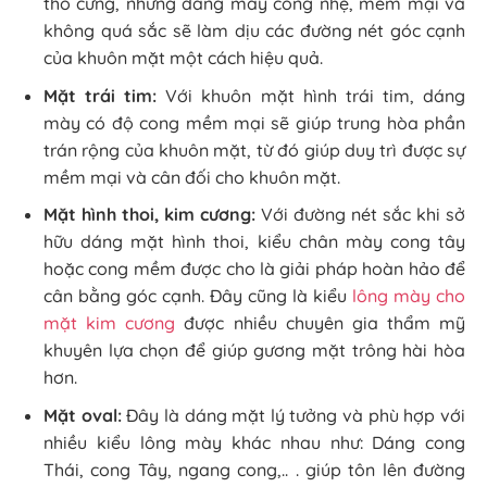
thô cứng, những dáng mày cong nhẹ, mềm mại và
không quá sắc sẽ làm dịu các đường nét góc cạnh
của khuôn mặt một cách hiệu quả.
Mặt trái tim:
Với khuôn mặt hình trái tim, dáng
mày có độ cong mềm mại sẽ giúp trung hòa phần
trán rộng của khuôn mặt, từ đó giúp duy trì được sự
mềm mại và cân đối cho khuôn mặt.
Mặt hình thoi, kim cương:
Với đường nét sắc khi sở
hữu dáng mặt hình thoi, kiểu chân mày cong tây
hoặc cong mềm được cho là giải pháp hoàn hảo để
cân bằng góc cạnh. Đây cũng là kiểu
lông mày cho
mặt kim cương
được nhiều chuyên gia thẩm mỹ
khuyên lựa chọn để giúp gương mặt trông hài hòa
hơn.
Mặt oval:
Đây là dáng mặt lý tưởng và phù hợp với
nhiều kiểu lông mày khác nhau như: Dáng cong
Thái, cong Tây, ngang cong,.. . giúp tôn lên đường