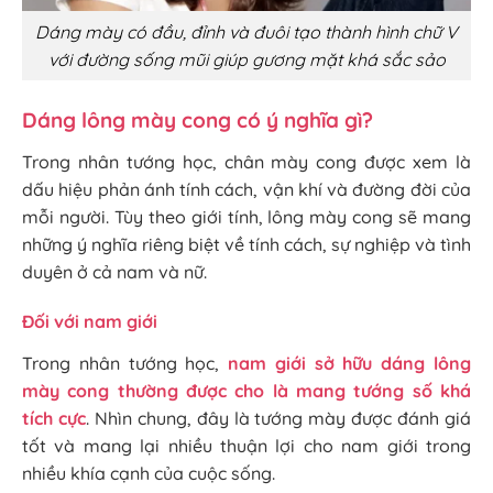
Dáng mày có đầu, đỉnh và đuôi tạo thành hình chữ V
với đường sống mũi giúp gương mặt khá sắc sảo
Dáng lông mày cong có ý nghĩa gì?
Trong nhân tướng học, chân mày cong được xem là
dấu hiệu phản ánh tính cách, vận khí và đường đời của
mỗi người. Tùy theo giới tính, lông mày cong sẽ mang
những ý nghĩa riêng biệt về tính cách, sự nghiệp và tình
duyên ở cả nam và nữ.
Đối với nam giới
Trong nhân tướng học,
nam giới sở hữu dáng lông
mày cong thường được cho là mang tướng số khá
tích cực
. Nhìn chung, đây là tướng mày được đánh giá
tốt và mang lại nhiều thuận lợi cho nam giới trong
nhiều khía cạnh của cuộc sống.