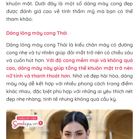
khuôn mặt. Dưới đây là một số dáng mày cong đẹp
được đánh giá cao về tính thẩm mỹ mà bạn có thể
tham khảo:
Dáng lông mày cong Thái
Dáng lông mày cong Thái là kiểu chân mày có đường
cong nhẹ và tự nhiên giúp đôi mắt trở nên có chiều sâu
và cuốn hút hơn.
Với độ cong mềm mại và không quá
cao, dáng mày này giúp tổng thể khuôn mặt trở nên
nữ tính và thanh thoát hơn
. Nhờ vẻ đẹp hài hòa, dáng
mày này dễ kết hợp với nhiều phong cách trang điểm
khác nhau, đặc biệt phù hợp với những ai yêu thích nét
đẹp nhẹ nhàng, tinh tế nhưng không quá cầu kỳ.