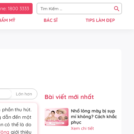
ine: 1800 3333
HẨM MỸ
BÁC SĨ
TIPS LÀM ĐẸP
định
Lớn hơn
Bài viết mới nhất
 phần thu hút.
Nhổ lông mày bị sụp
mí không? Cách khắc
ày dẫn đến một
phục
n có thể là do
Xem chi tiết
 lông
giới thiệu