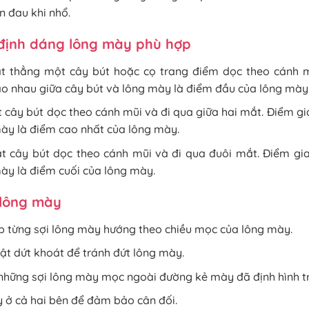
n đau khi nhổ.
 định dáng lông mày phù hợp
ặt thẳng một cây bút hoặc cọ trang điểm dọc theo cánh 
ao nhau giữa cây bút và lông mày là điểm đầu của lông mày
t cây bút dọc theo cánh mũi và đi qua giữa hai mắt. Điểm g
mày là điểm cao nhất của lông mày.
ặt cây bút dọc theo cánh mũi và đi qua đuôi mắt. Điểm gi
ày là điểm cuối của lông mày.
 lông mày
p từng sợi lông mày hướng theo chiều mọc của lông mày.
ật dứt khoát để tránh đứt lông mày.
những sợi lông mày mọc ngoài đường kẻ mày đã định hình t
 ở cả hai bên để đảm bảo cân đối.