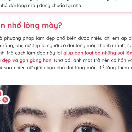
 nhổ đôi lông mày đúng chuẩn tại nhà.
ần nhổ lông mày?
à phương pháp làm đẹp phổ biến được nhiều chị em áp dụ
 rằng, phụ nữ đẹp là người có đôi lông mày thanh mảnh, 
nh. Mà cách làm đẹp này lại
giúp bạn loại bỏ những sợi l
y đẹp và gọn gàng hơn
. Nhờ đó, ánh mắt trở nên có hồn v
tại sao nhiều nữ giới chọn nhổ đôi lông mày để tăng thêm 