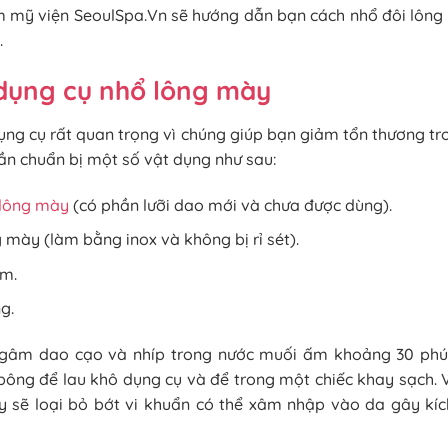
m mỹ viện SeoulSpa.Vn sẽ hướng dẫn bạn cách nhổ đôi lôn
.
dụng cụ nhổ lông mày
ụng cụ rất quan trọng vì chúng giúp bạn giảm tổn thương tr
ần chuẩn bị một số vật dụng như sau:
 lông mày
(có phần lưỡi dao mới và chưa được dùng).
 mày (làm bằng inox và không bị rỉ sét).
m.
g.
ngâm dao cạo và nhíp trong nước muối ấm khoảng 30 phút.
ông để lau khô dụng cụ và để trong một chiếc khay sạch. V
y sẽ loại bỏ bớt vi khuẩn có thể xâm nhập vào da gây kí