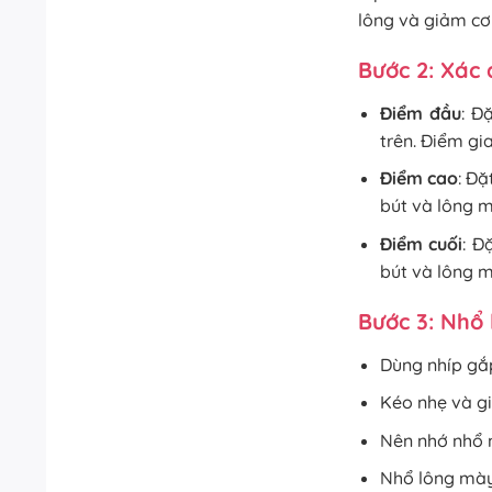
lông và giảm cơ
Bước 2: Xác
Điểm đầu
: Đ
trên. Điểm gi
Điểm cao
: Đặ
bút và lông 
Điểm cuối
: Đ
bút và lông m
Bước 3: Nhổ
Dùng nhíp gắ
Kéo nhẹ và gi
Nên nhớ nhổ 
Nhổ lông mày