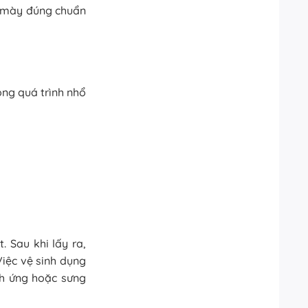
g mày đúng chuẩn
ong quá trình nhổ
 Sau khi lấy ra,
iệc vệ sinh dụng
ch ứng hoặc sưng