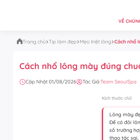
VỀ CHÚNG
Trang chủ
Tip làm đẹp
Mẹo triệt lông
Cách nhổ 
Cách nhổ lông mày đúng chuẩ
Cập Nhật 01/08/2026
Tác Giả:
Team SeoulSpa
Kích thước chữ
Lông mày đẹp
Để có đôi lô
số trường hợ
thao tác sai