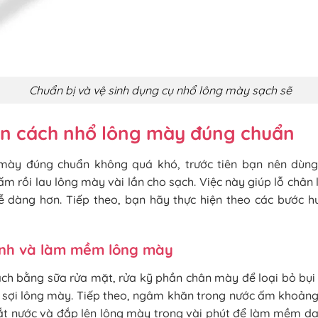
Chuẩn bị và vệ sinh dụng cụ nhổ lông mày sạch sẽ
n cách nhổ lông mày đúng chuẩn
mày đúng chuẩn không quá khó, trước tiên bạn nên dùng
m rồi lau lông mày vài lần cho sạch. Việc này giúp lỗ chân 
ễ dàng hơn. Tiếp theo, bạn hãy thực hiện theo các bước hư
sinh và làm mềm lông mày
ch bằng sữa rửa mặt, rửa kỹ phần chân mày để loại bỏ bụi
ác sợi lông mày. Tiếp theo, ngâm khăn trong nước ấm khoản
ắt nước và đắp lên lông mày trong vài phút để làm mềm da,