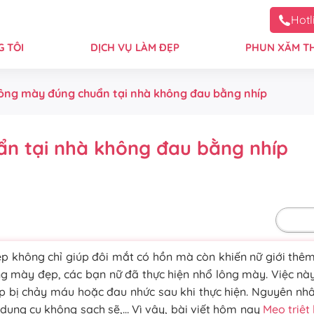
Hotl
 TÔI
DỊCH VỤ LÀM ĐẸP
PHUN XĂM T
lông mày đúng chuẩn tại nhà không đau bằng nhíp
n tại nhà không đau bằng nhíp
Mặc 
 không chỉ giúp đôi mắt có hồn mà còn khiến nữ giới thêm
ng mày đẹp, các bạn nữ đã thực hiện nhổ lông mày. Việc n
p bị chảy máu hoặc đau nhức sau khi thực hiện. Nguyên nhâ
, dụng cụ không sạch sẽ,… Vì vậy, bài viết hôm nay
Mẹo triệt