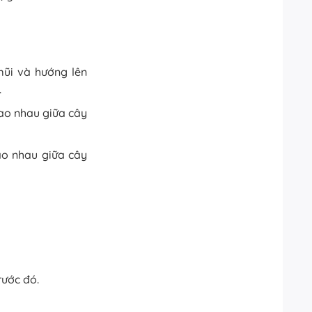
mũi và hướng lên
.
iao nhau giữa cây
ao nhau giữa cây
rước đó.