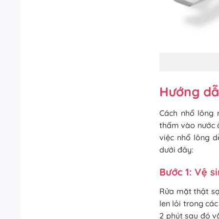
Hướng dẫ
Cách nhổ lông 
thấm vào nước ấ
việc nhổ lông d
dưới đây:
Bước 1: Vệ 
Rửa mặt thật sạ
len lỏi trong c
2 phút sau đó v