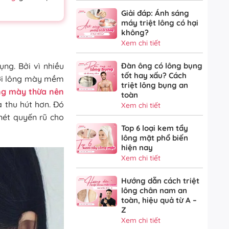
Giải đáp: Ánh sáng
máy triệt lông có hại
không?
Xem chi tiết
ng. Bởi vì nhiều
Đàn ông có lông bụng
tốt hay xấu? Cách
sợi lông mày mềm
triệt lông bụng an
ông mày thừa nên
toàn
à thu hút hơn. Đó
Xem chi tiết
nét quyến rũ cho
Top 6 loại kem tẩy
lông mặt phổ biến
hiện nay
Xem chi tiết
Hướng dẫn cách triệt
lông chân nam an
toàn, hiệu quả từ A –
Z
Xem chi tiết