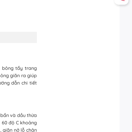
 bông tẩy trang
lông giãn ra giúp
ớng dẫn chi tiết
 bẩn và dầu thừa
g 60 độ C khoảng
 giãn nở lỗ chân