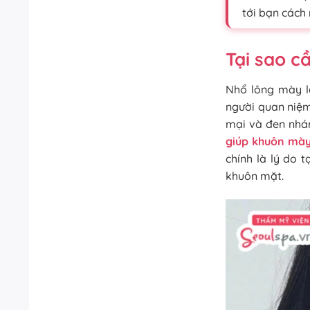
tới bạn cách
Tại sao c
Nhổ lông mày l
người quan niệm
mại và đen nhá
giúp khuôn mà
chính là lý do 
khuôn mặt.