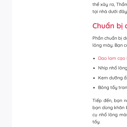
thể xảy ra, Thẩ
tại nhà dưới đây
Chuẩn bị 
Phần chuẩn bị d
lông mày. Bạn c
Dao lam cạo
Nhíp nhổ lông
Kem dưỡng ẩ
Bông tẩy tran
Tiếp đến, bạn 
bạn dùng khăn b
cụ nhổ lông mà
tấy.