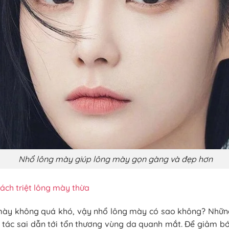
Nhổ lông mày giúp lông mày gọn gàng và đẹp hơn
ách triệt lông mày thừa
mày không quá khó, vậy nhổ lông mày có sao không? Nhữn
o tác sai dẫn tới tổn thương vùng da quanh mắt. Để giảm bớ