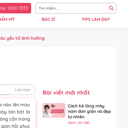
ine: 1800 3333
HẨM MỸ
BÁC SĨ
TIPS LÀM ĐẸP
Các yếu tố ảnh hưởng
định
Lớn hơn
Bài viết mới nhất
i nào lên màu
Cách kẻ lông mày
nam đơn giản và đẹp
mày tán bột là
tự nhiên
hông cần trang
Xem chi tiết
i gian hồi phục