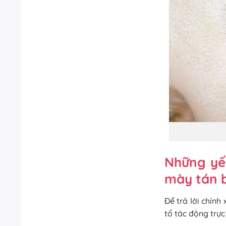
Những yế
mày tán 
Để trả lời chính
tố tác động trực