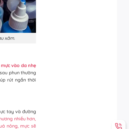
au xăm.
a mực vào da nhẹ
y sau phun thường
úp rút ngắn thời
lực tay và đường
hương nhiều hơn,
quá nông, mực sẽ