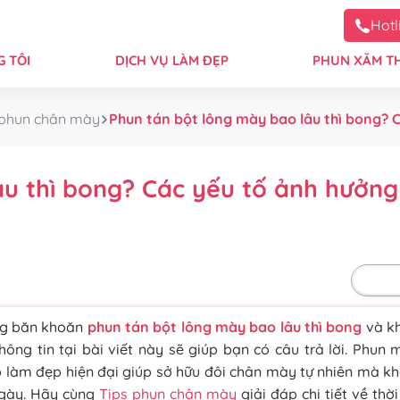
Hotl
 TÔI
DỊCH VỤ LÀM ĐẸP
PHUN XĂM T
 phun chân mày
Phun tán bột lông mày bao lâu thì bong? 
âu thì bong? Các yếu tố ảnh hưởng
Mặc 
g băn khoăn
phun tán bột lông mày bao lâu thì bong
và kh
hông tin tại bài viết này sẽ giúp bạn có câu trả lời. Phun 
làm đẹp hiện đại giúp sở hữu đôi chân mày tự nhiên mà k
gày. Hãy cùng
Tips phun chân mày
giải đáp chi tiết về thờ