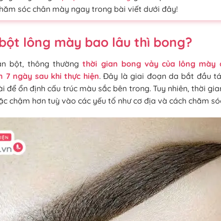
chăm sóc chân mày ngay trong bài viết dưới đây!
bột lông mày bao lâu thì bong?
án bột, thông thường
thời gian bong vảy của lông mày
 7 ngày sau khi thực hiện
. Đây là giai đoạn da bắt đầu t
i để ổn định cấu trúc màu sắc bên trong. Tuy nhiên, thời g
ặc chậm hơn tuỳ vào các yếu tố như cơ địa và cách chăm só