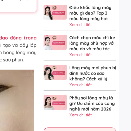
Điêu khắc lông mày
màu gì đẹp? Top 3
màu lông mày hot
Xem chi tiết
 dao động trong
Cách chọn màu chì kẻ
lông mày phù hợp với
ái tạo và đẩy lớp
màu da và màu tóc
ian bong lông mày
Xem chi tiết
c sau phun.
Lông mày mới phun bị
dính nước có sao
không? Cách xử lý
Xem chi tiết
Phẩy sợi lông mày là
gì? Ưu điểm của công
nghệ mới năm 2026
Xem chi tiết