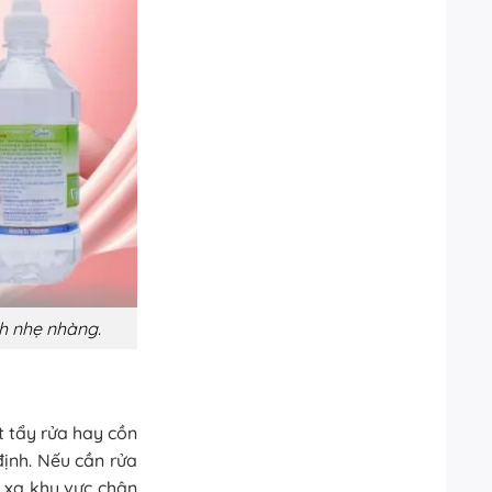
h nhẹ nhàng.
t tẩy rửa hay cồn
định. Nếu cần rửa
 xa khu vực chân