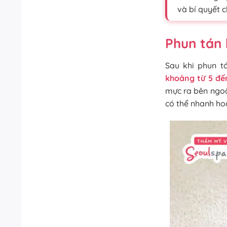
và bí quyết 
Phun tán 
Sau khi phun t
khoảng từ 5 đến
mực ra bên ngoà
có thể nhanh ho