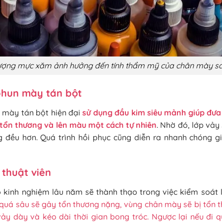
lượng mực xăm ảnh hưởng đến tính thẩm mỹ của chân mày s
phun mày tán bột
 mày tán bột hiện đại
sử dụng đầu kim siêu mảnh giúp đư
tổn thương và lên màu một cách tự nhiên
. Nhờ đó, lớp vả
đều hơn. Quá trình hồi phục cũng diễn ra nhanh chóng gi
 thuật viên
ó kinh nghiệm lâu năm sẽ thành thạo trong việc kiểm soát 
quá sâu sẽ gây tổn thương nặng, vùng chân mày sẽ bị tổn t
vảy dày và kéo dài thời gian bong tróc. Ngược lại nếu đi 