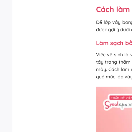
Cách làm
Để lớp vảy bon
được gợi ý dưới 
Làm sạch bằ
Việc vệ sinh là
tẩy trang thấm 
mày. Cách làm 
quá mức lớp vảy