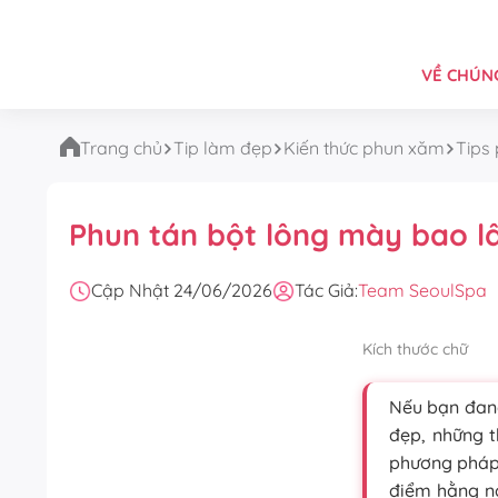
VỀ CHÚNG
Trang chủ
Tip làm đẹp
Kiến thức phun xăm
Tips
Phun tán bột lông mày bao l
Cập Nhật 24/06/2026
Tác Giả:
Team SeoulSpa
Kích thước chữ
Nếu bạn đan
đẹp, những t
phương pháp 
điểm hằng n