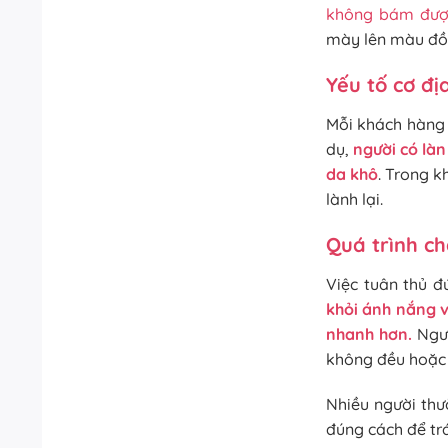
không bám đượ
mày lên màu đồn
Yếu tố cơ đị
Mỗi khách hàng 
dụ,
người có là
da khô
. Trong k
lành lại.
Quá trình c
Việc tuân thủ 
khỏi ánh nắng v
nhanh hơn.
Ngượ
không đều hoặc 
Nhiều người th
đúng cách để tr