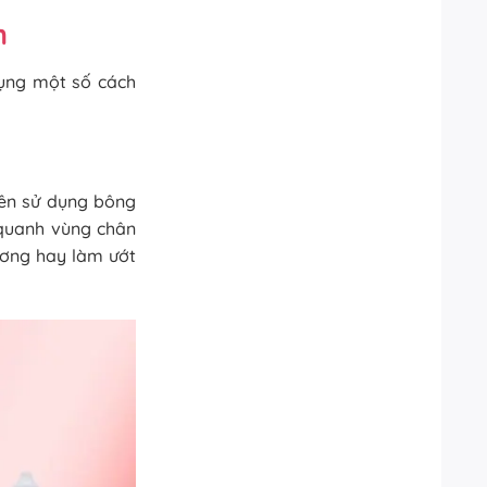
m
dụng một số cách
nên sử dụng bông
 quanh vùng chân
ương hay làm ướt