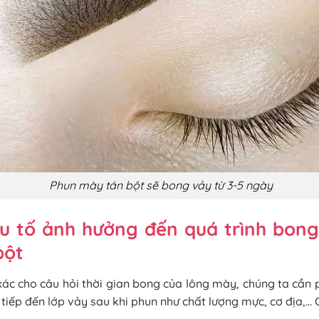
Phun mày tán bột sẽ bong vảy từ 3-5 ngày
u tố ảnh hưởng đến quá trình bong
bột
 xác cho câu hỏi thời gian bong của lông mày, chúng ta cần 
 tiếp đến lớp vảy sau khi phun
như chất lượng mực, cơ địa,… 