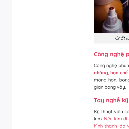
Chất 
Công nghệ 
Công nghệ phun
nhàng, hạn chế 
mỏng hơn, bong 
gian bong vảy.
Tay nghề kỹ
Kỹ thuật viên c
kim.
Nếu kim đi 
hình thành lớp 