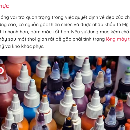
mực
ng vai trò quan trọng trong việc quyết định vẻ đẹp của ch
ợng cao, có nguồn gốc thiên nhiên và được nhập khẩu từ Mỹ
ghi nhanh hơn, bám màu tốt hơn. Nếu sử dụng mực kém chấ
mày sau một thời gian rất dễ gặp phải tình trạng
lông mày t
ỹ và khó khắc phục.