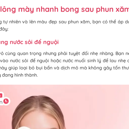
 lông mày nhanh bong sau phun xă
g tự nhiên và lên màu đẹp sau phun xăm, bạn có thể áp 
đây:
ng nước sôi để nguội
 vô cùng quan trọng nhưng phải tuyệt đối nhẹ nhàng. Bạn 
vào nước sôi để nguội hoặc nước muối sinh lý để lau nhẹ
này giúp loại bỏ bụi bẩn và dịch mô mà không gây tổn th
 đang hình thành.