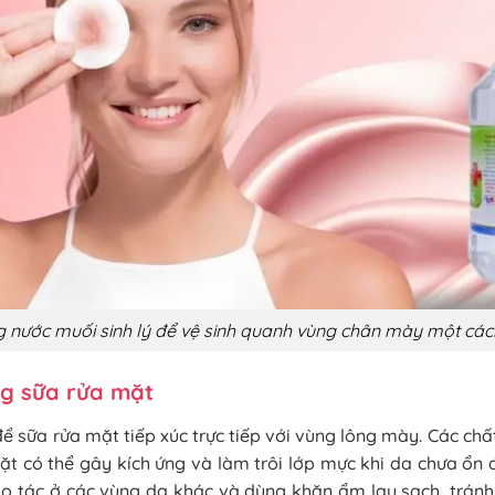
 nước muối sinh lý để vệ sinh quanh vùng chân mày một các
g sữa rửa mặt
ể sữa rửa mặt tiếp xúc trực tiếp với vùng lông mày. Các chấ
ặt có thể gây kích ứng và làm trôi lớp mực khi da chưa ổn 
ao tác ở các vùng da khác và dùng khăn ẩm lau sạch, tránh