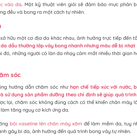
c vào da
.
Một kỹ thuật viên giỏi sẽ đảm bảo mực phân b
g đều và bong ra một cách tự nhiên.
a
sở hữu một cơ địa da khác nhau, ảnh hưởng trực tiếp đến tố
n da dầu thường lớp vảy bong nhanh nhưng màu dễ bị nhạt 
hi đó, những người có làn da nhạy cảm mất nhiều thời gian 
hăm sóc
đúng hướng dẫn chăm sóc như
hạn chế tiếp xúc với nước,
à sử dụng sản phẩm dưỡng theo chỉ định sẽ giúp quá trình 
c lại, chăm sóc không đúng cách có thể khiến chân mày l
làm tăng nguy cơ kích ứng da.
ường
bôi vaseline lên chân mày xăm
để làm mềm da, tuy nh
ánh gây bí da, ảnh hưởng đến quá trình bong vảy tự nhiên.