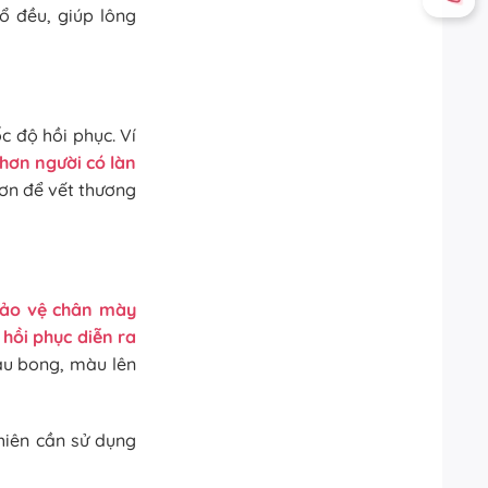
ổ đều, giúp lông
c độ hồi phục. Ví
hơn người có làn
hơn để vết thương
 bảo vệ chân mày
hồi phục diễn ra
âu bong, màu lên
iên cần sử dụng