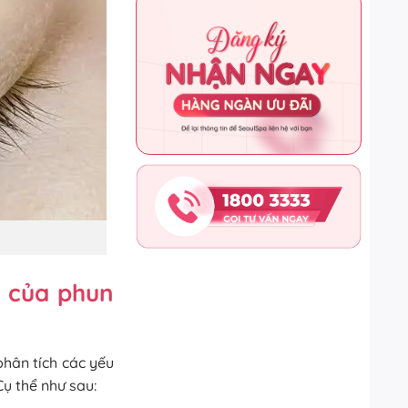
 của phun
phân tích các yếu
Cụ thể như sau
: