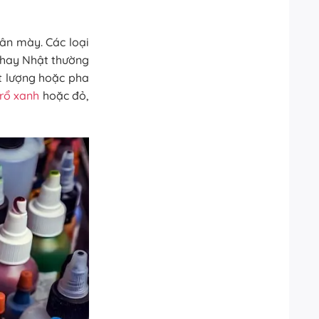
ân mày. Các loại
 hay Nhật thường
t lượng hoặc pha
rổ xanh
hoặc đỏ,