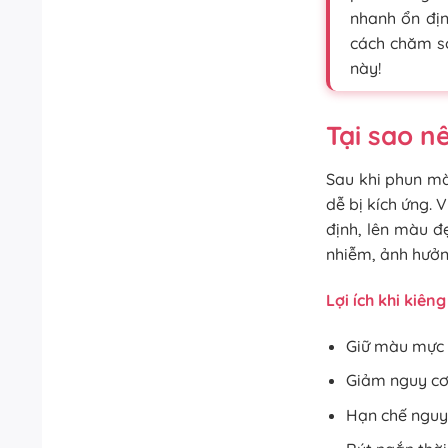
nhanh ổn địn
cách chăm s
này!
Tại sao n
Sau khi phun mà
dễ bị kích ứng.
định, lên màu đ
nhiễm, ảnh hưởn
Lợi ích khi kiên
Giữ màu mực 
Giảm nguy cơ 
Hạn chế nguy