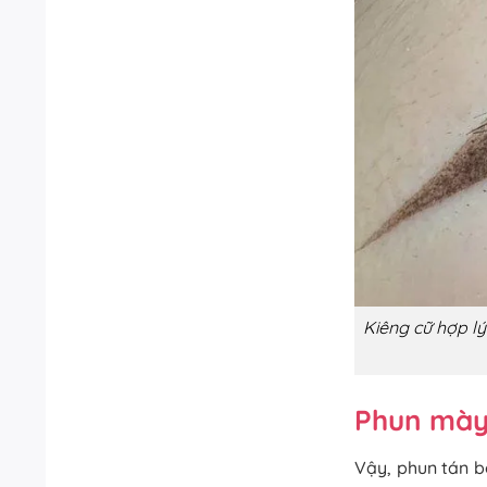
Kiêng cữ hợp l
Phun mày 
Vậy, phun tán b