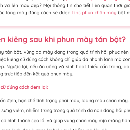
h và lên màu đẹp? Mọi thông tin cho tiết liên quan thời gi
óc lông mày đúng cách sẽ được
Tips phun chân mày
bật m
ên kiêng sau khi phun mày tán bột?
y tán bột, vùng da mày đang trong quá trình hồi phục nên
 Việc kiêng cữ đúng cách không chỉ giúp da nhanh lành mà c
ẹp. Ngược lại, nếu ăn uống và sinh hoạt thiếu cẩn trọng, d
g trực tiếp đến kết quả phun mày.
g cữ đúng cách đem lại:
ổn định, hạn chế tình trạng phai màu, loang màu chân mày.
sưng viêm, nhiễm trùng trong quá trình da non đang hồi ph
 cơ hình thành sẹo lồi và giúp vùng chân mày mịn màng hơn