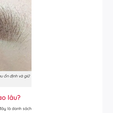
 ổn định và giữ
ao lâu?
đây là danh sách