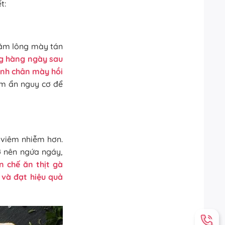
t:
xăm lông mày tán
ng hàng ngày sau
ình chân mày hồi
ềm ẩn nguy cơ để
 viêm nhiễm hơn.
ở nên ngứa ngáy,
n chế ăn thịt gà
và đạt hiệu quả