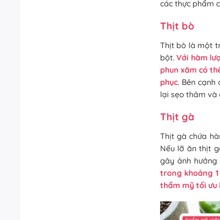
các thực phẩm c
Thịt bò
Thịt bò là một 
bột.
Với hàm lượ
phun xăm có thể
phục
. Bên cạnh
lại sẹo thâm và
Thịt gà
Thịt gà chứa h
Nếu lỡ ăn thịt 
gây ảnh hưởng t
trong khoảng 1
thẩm mỹ tối ưu