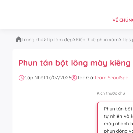
VỀ CHÚNG
Trang chủ
Tip làm đẹp
Kiến thức phun xăm
Tips
Phun tán bột lông mày kiêng 
Cập Nhật 17/07/2026
Tác Giả:
Team SeoulSpa
Kích thước chữ
Phun tán bột
tự nhiên và 
mày nhanh hồ
phun đóng va