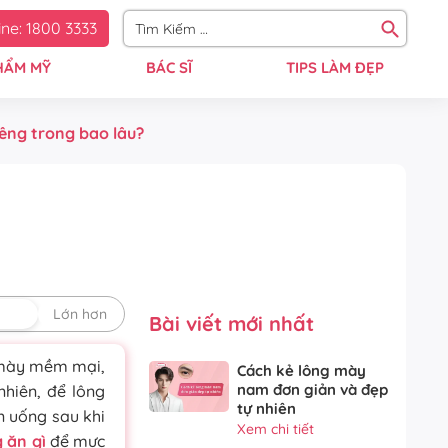
ine: 1800 3333
HẨM MỸ
BÁC SĨ
TIPS LÀM ĐẸP
iêng trong bao lâu?
định
Lớn hơn
Bài viết mới nhất
 mày mềm mại,
Cách kẻ lông mày
nam đơn giản và đẹp
nhiên, để lông
tự nhiên
n uống sau khi
Xem chi tiết
 ăn gì
để mực