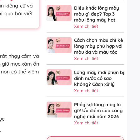
an kiêng cữ và
Điêu khắc lông mày
í qua bài viết
màu gì đẹp? Top 3
màu lông mày hot
Xem chi tiết
Cách chọn màu chì kẻ
lông mày phù hợp với
màu da và màu tóc
 rất nhạy cảm và
Xem chi tiết
òn giữ mực xăm ổn
a non có thể viêm
Lông mày mới phun bị
dính nước có sao
không? Cách xử lý
Xem chi tiết
Phẩy sợi lông mày là
gì? Ưu điểm của công
nghệ mới năm 2026
ục.
Xem chi tiết
.