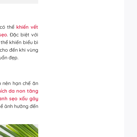
 có thể
khiến vết
sẹo
. Đặc biệt với
thể khiến biểu bì
 cho đến khi vùng
uẩn đẹp.
 nên hạn chế ăn
hích da non tăng
hành sẹo xấu gây
thể ảnh hưởng đến