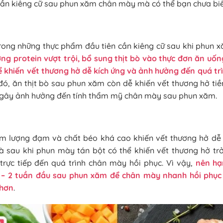
ần kiêng cữ sau phun xăm chân mày mà có thể bạn chưa biế
trong những thực phẩm đầu tiên cần kiêng cữ sau khi phun 
ng protein vượt trội, bổ sung thịt bò vào thực đơn ăn uố
 khiến vết thương hở dễ kích ứng và ảnh hưởng đến quá tr
 đó, ăn thịt bò sau phun xăm còn dễ khiến vết thương hở ti
 gây ảnh hưởng đến tính thẩm mỹ chân mày sau phun xăm.
àm lượng đạm và chất béo khá cao khiến vết thương hở dễ
gà sau khi phun mày tán bột có thể khiến vết thương hở tr
rực tiếp đến quá trình chân mày hồi phục. Vì vậy,
nên hạ
 – 2 tuần đầu sau phun xăm để chân mày nhanh hồi phục 
 hơn
.