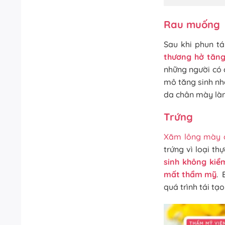
Rau muống
Sau khi phun t
thương hở tăng
những người có 
mô tăng sinh nh
da chân mày làn
Trứng
Xăm lông mày c
trứng vì loại t
sinh không kiể
mất thẩm mỹ
. 
quá trình tái tạ