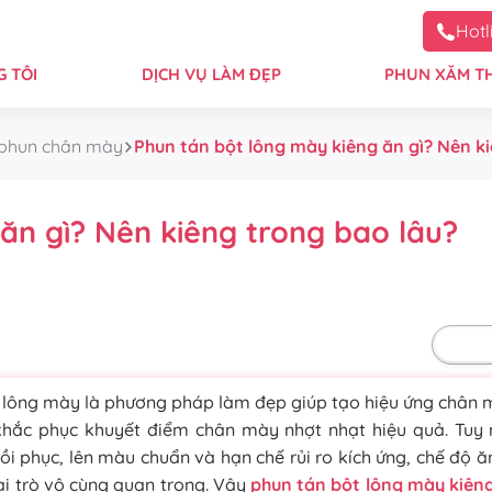
Hotl
 TÔI
DỊCH VỤ LÀM ĐẸP
PHUN XĂM T
 phun chân mày
Phun tán bột lông mày kiêng ăn gì? Nên k
ăn gì? Nên kiêng trong bao lâu?
Mặc 
 lông mày là phương pháp làm đẹp giúp tạo hiệu ứng chân
khắc phục khuyết điểm chân mày nhợt nhạt hiệu quả. Tuy 
i phục, lên màu chuẩn và hạn chế rủi ro kích ứng, chế độ ă
i trò vô cùng quan trọng. Vậy
phun tán bột lông mày kiêng