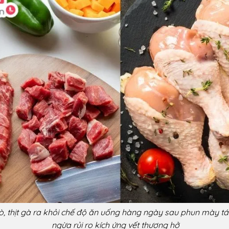
bò, thịt gà ra khỏi chế độ ăn uống hàng ngày sau phun mày t
ngừa rủi ro kích ứng vết thương hở