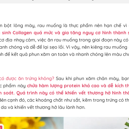
án bột lông mày, rau muống là thực phẩm nên hạn chế vì
 sinh Collagen quá mức và gia tăng nguy cơ hình thành 
cơ địa nhạy cảm, việc ăn rau muống trong giai đoạn này có 
anh chóng và dễ để lại sẹo lồi. Vì vậy, nên kiêng rau muống
h để kết quả phun xăm an toàn và nhanh chóng lên màu ch
ó được ăn trứng không
?
Sau khi phun xăm chân mày,
bạn
hực phẩm này
chứa hàm lượng protein khá cao và dễ kích t
m soát. Quá trình này có thể khiến vết thương hở hình t
Bên cạnh đó, các khoáng chất như sắt, kẽm trong trứng có 
o da và khiến vết thương hở lâu lành hơn.