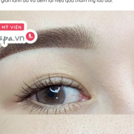
 gian lành da và đem lại hiệu quả thẩm mỹ lâu dài.