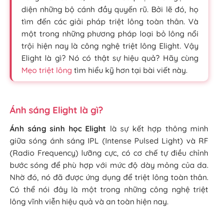
diện những bộ cánh đầy quyến rũ. Bởi lẽ đó, họ
tìm đến các giải pháp triệt lông toàn thân. Và
một trong những phương pháp loại bỏ lông nổi
trội hiện nay là công nghệ triệt lông Elight. Vậy
Elight là gì? Nó có thật sự hiệu quả? Hãy cùng
Mẹo triệt lông
tìm hiểu kỹ hơn tại bài viết này.
Ánh sáng Elight là gì?
Ánh sáng sinh học Elight
là sự kết hợp thông minh
giữa sóng ánh sáng IPL (Intense Pulsed Light) và RF
(Radio Frequency) lưỡng cực, có cơ chế tự điều chỉnh
bước sóng để phù hợp với mức độ dày mỏng của da.
Nhờ đó, nó đã được ứng dụng để triệt lông toàn thân.
Có thể nói đây là một trong những công nghệ triệt
lông vĩnh viễn hiệu quả và an toàn hiện nay.