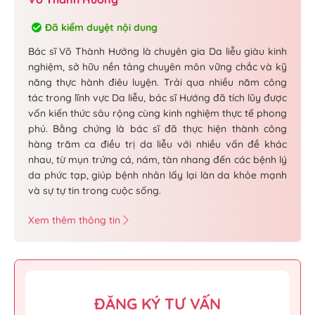
Đã kiểm duyệt nội dung
Bác sĩ Võ Thành Hướng là chuyên gia Da liễu giàu kinh
nghiệm, sở hữu nền tảng chuyên môn vững chắc và kỹ
năng thực hành điêu luyện. Trải qua nhiều năm công
tác trong lĩnh vực Da liễu, bác sĩ Hướng đã tích lũy được
vốn kiến thức sâu rộng cùng kinh nghiệm thực tế phong
phú. Bằng chứng là bác sĩ đã thực hiện thành công
hàng trăm ca điều trị da liễu với nhiều vấn đề khác
nhau, từ mụn trứng cá, nám, tàn nhang đến các bệnh lý
da phức tạp, giúp bệnh nhân lấy lại làn da khỏe mạnh
và sự tự tin trong cuộc sống.
Xem thêm thông tin
ĐĂNG KÝ TƯ VẤN