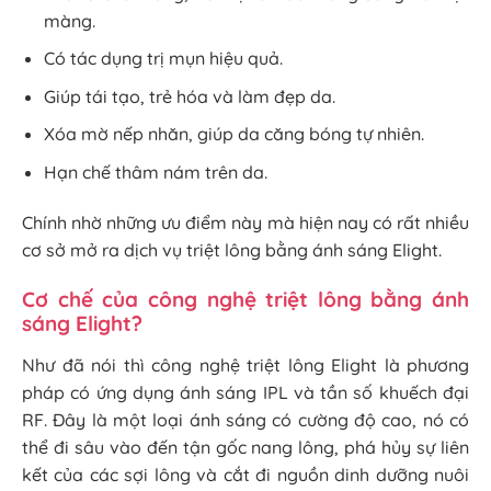
màng.
Có tác dụng trị mụn hiệu quả.
Giúp tái tạo, trẻ hóa và làm đẹp da.
Xóa mờ nếp nhăn, giúp da căng bóng tự nhiên.
Hạn chế thâm nám trên da.
Chính nhờ những ưu điểm này mà hiện nay có rất nhiều
cơ sở mở ra dịch vụ triệt lông bằng ánh sáng Elight.
Cơ chế của công nghệ triệt lông bằng ánh
sáng Elight?
Như đã nói thì công nghệ triệt lông Elight là phương
pháp có ứng dụng ánh sáng IPL và tần số khuếch đại
RF. Đây là một loại ánh sáng có cường độ cao, nó có
thể đi sâu vào đến tận gốc nang lông, phá hủy sự liên
kết của các sợi lông và cắt đi nguồn dinh dưỡng nuôi