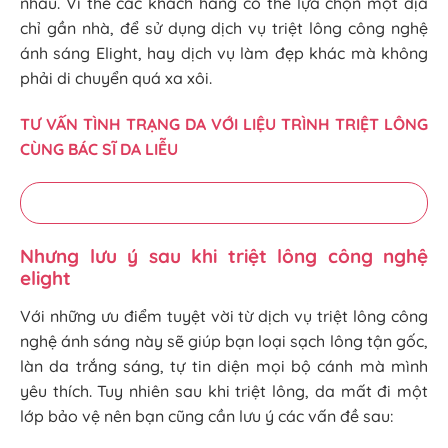
nhau. Vì thế các khách hàng có thể lựa chọn một địa
chỉ gần nhà, để sử dụng dịch vụ triệt lông công nghệ
ánh sáng Elight, hay dịch vụ làm đẹp khác mà không
phải di chuyển quá xa xôi.
TƯ VẤN TÌNH TRẠNG DA VỚI LIỆU TRÌNH TRIỆT LÔNG
CÙNG BÁC SĨ DA LIỄU
Nhưng lưu ý sau khi triệt lông công nghệ
elight
Với những ưu điểm tuyệt vời từ dịch vụ triệt lông công
nghệ ánh sáng này sẽ giúp bạn loại sạch lông tận gốc,
làn da trắng sáng, tự tin diện mọi bộ cánh mà mình
yêu thích. Tuy nhiên sau khi triệt lông, da mất đi một
lớp bảo vệ nên bạn cũng cần lưu ý các vấn đề sau: