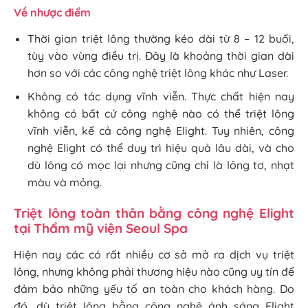
Về nhược điểm
Thời gian triệt lông thường kéo dài từ 8 – 12 buổi,
tùy vào vùng điều trị. Đây là khoảng thời gian dài
hơn so với các công nghệ triệt lông khác như Laser.
Không có tác dụng vĩnh viễn. Thực chất hiện nay
không có bất cứ công nghệ nào có thể triệt lông
vĩnh viễn, kể cả công nghệ Elight. Tuy nhiên, công
nghệ Elight có thể duy trì hiệu quả lâu dài, và cho
dù lông có mọc lại nhưng cũng chỉ là lông tơ, nhạt
màu và mỏng.
Triệt lông toàn thân bằng công nghệ Elight
tại Thẩm mỹ viện Seoul Spa
Hiện nay các có rất nhiều cơ sở mở ra dịch vụ triệt
lông, nhưng không phải thương hiệu nào cũng uy tín để
đảm bảo những yếu tố an toàn cho khách hàng. Do
đó, dù triệt lông bằng công nghệ ánh sáng Elight