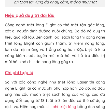
an toàn tại vùng da nhạy cảm, mỏng như mặt
Hiệu quả duy trì dài lâu
Công nghệ triệt lông Elight có thể triệt tận gốc lông,
cắt đi nguồn dinh dưỡng nuôi chúng. Do đó nó duy trì
hiệu quả rất lâu. Bên cạnh loại sạch lông thì công nghệ
triệt lông Elight còn giảm thâm, trị viêm nang lông,
làm da mịn màng và trắng sáng hơn. Đặc biệt là khả
năng kiểm soát tuyến mùi mồ hôi và hỗ trợ điều trị
mùi hôi khó chịu do nang lông gây ra.
Chi phí hợp lý
So với các công nghệ như triệt lông Laser thì công
nghệ Elight lại có mức phí phù hợp hơn. Do đó, nó đáp
ứng nhu cầu muốn triệt sạch lông các vùng, của đa
dạng đối tượng từ 18 tuổi trở lên đều có thể sử dụng
dịch vụ. Hiện nay mức
chi phí triệt lông
bằng ánh sáng