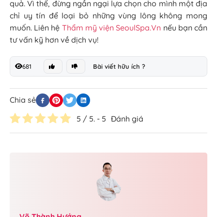
quả. Vì thế, đừng ngần ngại lựa chọn cho mình một địa
chỉ uy tín để loại bỏ những vùng lông không mong
muốn. Liên hệ
Thẩm mỹ viện SeoulSpa.Vn
nếu bạn cần
tư vấn kỹ hơn về dịch vụ!
681
Bài viết hữu ích ?
Chia sẻ
5
/ 5. -
5
Đánh giá
Võ Thành Hướng