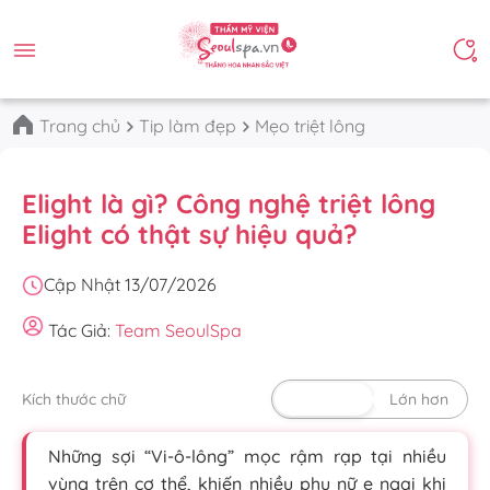
Trang chủ
Tip làm đẹp
Mẹo triệt lông
Elight là gì? Công nghệ triệt lông
Elight có thật sự hiệu quả?
Cập Nhật 13/07/2026
Tác Giả:
Team SeoulSpa
Kích thước chữ
Mặc định
Lớn hơn
Những sợi “Vi-ô-lông” mọc rậm rạp tại nhiều
vùng trên cơ thể, khiến nhiều phụ nữ e ngại khi