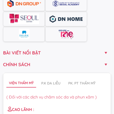
BÀI VIẾT NỔI BẬT
CHÍNH SÁCH
VIỆN THẨM MỸ
P.K DA LIỄU
PK. PT THẨM MỸ
( Đối với các dịch vụ chăm sóc da và phun xăm )
CAO LÃNH :