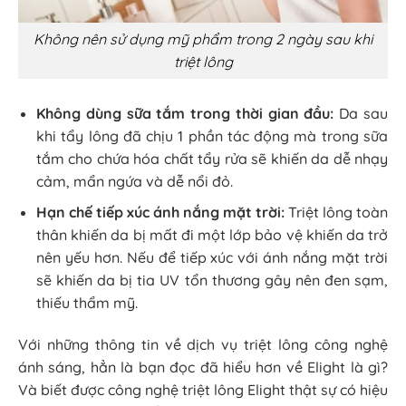
Không nên sử dụng mỹ phẩm trong 2 ngày sau khi
triệt lông
Không dùng sữa tắm trong thời gian đầu:
Da sau
khi tẩy lông đã chịu 1 phần tác động mà trong sữa
tắm cho chứa hóa chất tẩy rửa sẽ khiến da dễ nhạy
cảm, mẩn ngứa và dễ nổi đỏ.
Hạn chế tiếp xúc ánh nắng mặt trời:
Triệt lông toàn
thân khiến da bị mất đi một lớp bảo vệ khiến da trở
nên yếu hơn. Nếu để tiếp xúc với ánh nắng mặt trời
sẽ khiến da bị tia UV tổn thương gây nên đen sạm,
thiếu thẩm mỹ.
Với những thông tin về dịch vụ triệt lông công nghệ
ánh sáng, hẳn là bạn đọc đã hiểu hơn về Elight là gì?
Và biết được công nghệ triệt lông Elight thật sự có hiệu