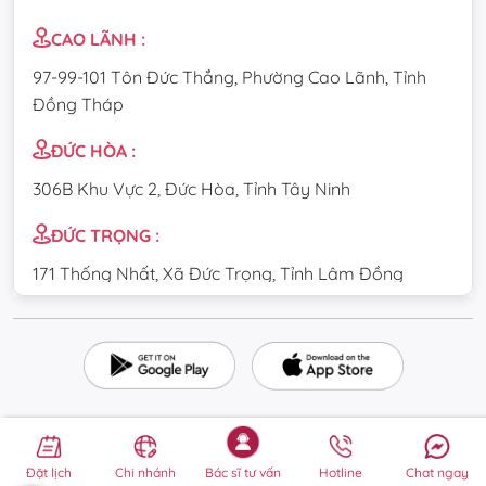
CAO LÃNH :
97-99-101 Tôn Đức Thắng, Phường Cao Lãnh, Tỉnh
Đồng Tháp
ĐỨC HÒA :
306B Khu Vực 2, Đức Hòa, Tỉnh Tây Ninh
ĐỨC TRỌNG :
171 Thống Nhất, Xã Đức Trọng, Tỉnh Lâm Đồng
CẦU GIẤY :
84 Dịch Vọng Hậu, Phường Cầu Giấy, Thành phố Hà
Nội
TÂN UYÊN :
DT747 Uyên Hưng, Phường Tân Uyên, Thành phố Hồ
Đặt lịch
Chi nhánh
Bác sĩ tư vấn
Hotline
Chat ngay