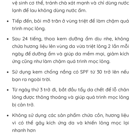
vệ sinh cơ thể, tránh chà xát mạnh và chỉ dùng nước
lạnh để lau không dùng nước ấm.
Tiếp đến, bôi mỡ trăn ở vùng triệt để làm chậm quá
trình mọc lông.
Sau 24 tiếng, thoa kem dưỡng ẩm dịu nhẹ, không
chứa hương liệu lên vùng da vừa triệt lông 2 lần mỗi
ngày để dưỡng ẩm và giúp da mềm mại, giảm kích
ứng cũng như làm chậm quá trình mọc lông.
Sử dụng kem chống nắng có SPF từ 30 trở lên nếu
bạn ra ngoài trời.
Từ ngày thứ 3 trở đi, bắt đầu tẩy da chết để lỗ chân
lông được thông thoáng và giúp quá trình mọc lông
bị cản trở.
Không sử dụng các sản phẩm chứa cồn, hương liệu
vì có thể gây kích ứng da và khiến lông mọc lại
nhanh hơn