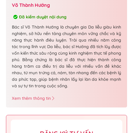
Võ Thành Hướng
Đã kiểm duyệt nội dung
Bác sĩ Võ Thành Hướng là chuyên gia Da liễu giàu kinh
nghiệm, sở hữu nền tảng chuyên môn vững chắc và kỹ
năng thực hành điêu luyện. Trải qua nhiều năm công
tác trong lĩnh vực Da liễu, bác sĩ Hướng đã tích lũy được
vốn kiến thức sâu rộng cùng kinh nghiệm thực tế phong
phú. Bằng chứng là bác sĩ đã thực hiện thành công
hàng trăm ca điều trị da liễu với nhiều vấn đề khác
nhau, từ mụn trứng cá, nám, tàn nhang đến các bệnh lý
da phức tạp, giúp bệnh nhân lấy lại làn da khỏe mạnh
và sự tự tin trong cuộc sống.
Xem thêm thông tin