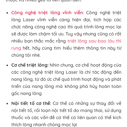
Công nghệ triệt lông vĩnh viễn
: Công nghệ triệt
lông Laser vĩnh viễn càng hiện đại, tích hợp các
chức năng công nghệ cao thì quá trình lông mọc lại
sẽ được làm chậm tối ưu. Tuy vậy nhưng cũng có rất
nhiều bạn thắc mắc rằng
triệt lông sau bao lâu thì
rụng
hết, hãy cùng tìm hiểu thêm thông tin này từ
chúng tôi nhé.
Cơ chế triệt lông:
Nhìn chung, cơ chế hoạt động của
các công nghệ triệt lông Laser là chỉ tác động đến
nang lông, từ đó ức chế quá trình hoạt động và phát
triển của nang lông mà không phá hủy hoàn toàn
gốc nang lông
Nội tiết tố cơ thể:
Cơ thể có những sự thay đổi về
nội tiết tố, rối loạn nội tiết tố do mang thai, sử dụng
thuốc và các vấn đề cơ thể có liên quan có thể kích
thích lông nhanh chóng mọc lại