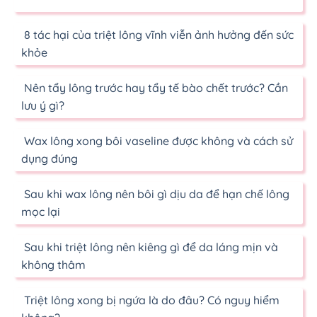
8 tác hại của triệt lông vĩnh viễn ảnh hưởng đến sức
khỏe
Nên tẩy lông trước hay tẩy tế bào chết trước? Cần
lưu ý gì?
Wax lông xong bôi vaseline được không và cách sử
dụng đúng
Sau khi wax lông nên bôi gì dịu da để hạn chế lông
mọc lại
Sau khi triệt lông nên kiêng gì để da láng mịn và
không thâm
Triệt lông xong bị ngứa là do đâu? Có nguy hiểm