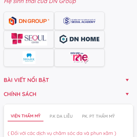
Hệ sinh thái của DN Group
BÀI VIẾT NỔI BẬT
CHÍNH SÁCH
VIỆN THẨM MỸ
P.K DA LIỄU
PK. PT THẨM MỸ
( Đối với các dịch vụ chăm sóc da và phun xăm )