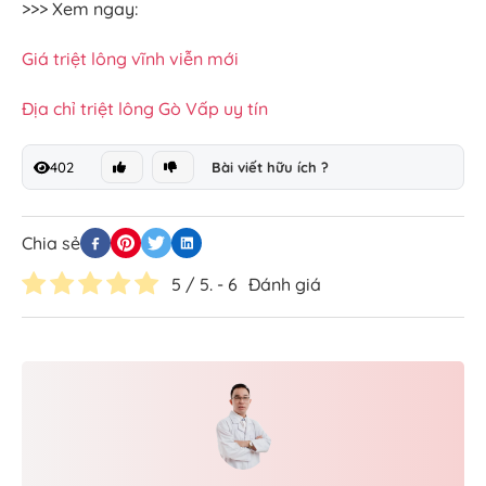
>>> Xem ngay:
Giá triệt lông vĩnh viễn mới
Địa chỉ triệt lông Gò Vấp uy tín
402
Bài viết hữu ích ?
Chia sẻ
5
/ 5. -
6
Đánh giá