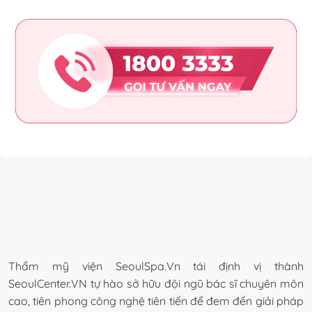
Thẩm mỹ viện SeoulSpa.Vn tái định vị thành
SeoulCenter.VN tự hào sở hữu đội ngũ bác sĩ chuyên môn
cao, tiên phong công nghệ tiên tiến để đem đến giải pháp