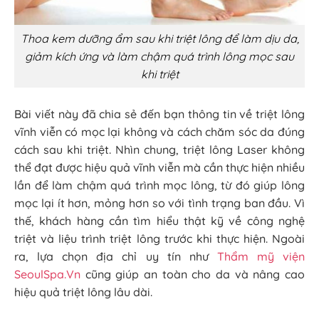
Thoa kem dưỡng ẩm sau khi triệt lông để làm dịu da,
giảm kích ứng và làm chậm quá trình lông mọc sau
khi triệt
Bài viết này đã chia sẻ đến bạn thông tin về triệt lông
vĩnh viễn có mọc lại không và cách chăm sóc da đúng
cách sau khi triệt. Nhìn chung, triệt lông Laser không
thể đạt được hiệu quả vĩnh viễn mà cần thực hiện nhiều
lần để làm chậm quá trình mọc lông, từ đó giúp lông
mọc lại ít hơn, mỏng hơn so với tình trạng ban đầu. Vì
thế, khách hàng cần tìm hiểu thật kỹ về công nghệ
triệt và liệu trình triệt lông trước khi thực hiện. Ngoài
ra, lựa chọn địa chỉ uy tín như
Thẩm mỹ viện
SeoulSpa.Vn
cũng giúp an toàn cho da và nâng cao
hiệu quả triệt lông lâu dài.