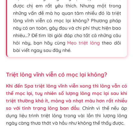
được chị em rất yêu thích. Nhưng một trong
những vấn đề mà họ quan tâm nhiều đó là triệt
lông vĩnh viễn có mọc lại không? Phương pháp
này có an toàn, gây đau và chi phí thực hiện bao
nhiêu…? Để tìm lời giải đáp cho tất cả những câu
hỏi này, bạn hãy cùng
Mẹo triệt lông
theo dõi
bài viết ngay sau đây nhé.
Triệt lông vĩnh viễn có mọc lại không?
Khi đến Spa triệt lông vĩnh viễn xong thì lông vẫn có
thể mọc lại, tuy nhiên số lượng lông mọc lại sau khi
triệt thường khá ít, mỏng và nhạt màu hơn rất nhiều
so với tình trạng lông ban đầu
.
Chính vì thế nếu áp
dụng liệu trình triệt lông trong vài lần thì lượng lông
ngày càng thưa thớt và hầu như không thể thấy được.