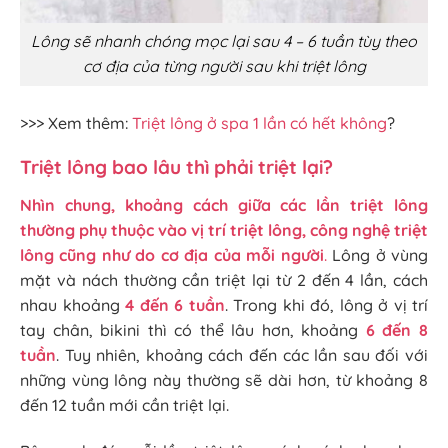
Lông sẽ nhanh chóng mọc lại sau 4 – 6 tuần tùy theo
cơ địa của từng người sau khi triệt lông
>>> Xem thêm:
Triệt lông ở spa 1 lần có hết không
?
Triệt lông bao lâu thì phải triệt lại?
Nhìn chung, khoảng cách giữa các lần triệt lông
thường phụ thuộc vào vị trí triệt lông, công nghệ triệt
lông cũng như do cơ địa của mỗi người
.
Lông ở vùng
mặt và nách thường cần triệt lại từ 2 đến 4 lần, cách
nhau khoảng
4 đến 6 tuần
. Trong khi đó, lông ở vị trí
tay chân, bikini thì có thể lâu hơn, khoảng
6 đến 8
tuần
. Tuy nhiên, khoảng cách đến các lần sau đối với
những vùng lông này thường sẽ dài hơn, từ khoảng 8
đến 12 tuần mới cần triệt lại.