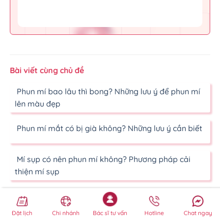
Bài viết cùng chủ đề
Phun mí bao lâu thì bong? Những lưu ý để phun mí
lên màu đẹp
Phun mí mắt có bị già không? Những lưu ý cần biết
Mí sụp có nên phun mí không? Phương pháp cải
thiện mí sụp
Tác hại phun mí mắt thường gặp và những rủi ro
tiềm ẩn
Đặt lịch
Chi nhánh
Bác sĩ tư vấn
Hotline
Chat ngay