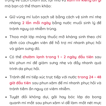
trọng về cách chăm sóc tại nhà và
xăm mí kiêng ăn gì
mà bạn có thể tham khảo:
Giữ vùng mí luôn sạch sẽ bằng cách vệ sinh mí nhẹ
nhàng
2 lần mỗi ngày
bằng nước muối sinh lý để
tránh nguy cơ nhiễm trùng.
Thoa một lớp mỏng thuốc mỡ kháng sinh theo chỉ
định của chuyên viên để hỗ trợ mí nhanh phục hồi
và giảm sưng đỏ.
Có thể
chườm lạnh trong 1 – 2 ngày đầu tiên
sau
khi phun mí để giảm sưng nhẹ và đẩy nhanh quá
trình da phục hồi.
Tránh để mí tiếp xúc trực tiếp với nước
trong 24 – 48
giờ đầu tiên
sau phun xăm để mí nhanh phục hồi và
tránh tiềm ẩn nguy cơ viêm nhiễm.
Tuyệt đối không dụi, gãi hay bóc lớp da bong
quanh mí mắt sau phun xăm vì dễ làm mất nét mực