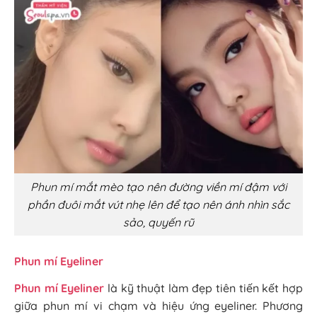
Phun mí mắt mèo tạo nên đường viền mí đậm với
phần đuôi mắt vút nhẹ lên để tạo nên ánh nhìn sắc
sảo, quyến rũ
Phun mí Eyeliner
Phun mí Eyeliner
là kỹ thuật làm đẹp tiên tiến kết hợp
giữa phun mí vi chạm và hiệu ứng eyeliner. Phương