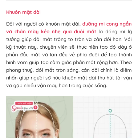
Khuôn mặt dài
Đối với người có khuôn mặt dài,
đường mi cong ngắn
và chân mày kéo nhẹ qua đuôi mắt
là dáng mí lý
tưởng giúp đôi mắt trông to tròn và cân đối hơn. Với
kỹ thuật này, chuyên viên sẽ thực hiện tạo độ dày ở
phần đầu mắt và lan đều về phía đuôi để tạo thành
hình vòm giúp tạo cảm giác phần mắt rộng hơn. Theo
phong thuỷ, đôi mắt tròn sáng, cân đối chính là điểm
nhấn giúp người sở hữu khuôn mặt dài thu hút tài vận
và gặp nhiều vận may hơn trong cuộc sống.