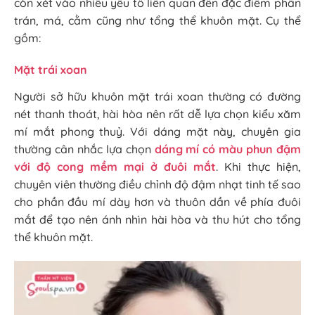
còn xét vào nhiều yếu tố liên quan đến đặc điểm phần
trán, má, cằm cũng như tổng thể khuôn mặt. Cụ thể
gồm:
Mặt trái xoan
Người sở hữu khuôn mặt trái xoan thường có đường
nét thanh thoát, hài hòa nên rất dễ lựa chọn kiểu xăm
mí mắt phong thuỷ. Với dáng mặt này, chuyên gia
thường cân nhắc lựa chọn
dáng mí có màu phun đậm
với độ cong mềm mại ở đuôi mắt
. Khi thực hiện,
chuyên viên thường điều chỉnh độ đậm nhạt tinh tế sao
cho phần đầu mí dày hơn và thuôn dần về phía đuôi
mắt để tạo nên ánh nhìn hài hòa và thu hút cho tổng
thể khuôn mặt.