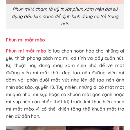
Phun mí vi chạm là kỹ thuật phun xăm hiện đại sử
dụng đầu kim nano để định hình dáng mí trẻ trung
hơn
Phun mí mắt mèo
Phun mí mắt mèo
là lựa chọn hoàn hảo cho những ai
yêu thích phong cách ma mị, cá tính và đầy cuốn hút.
Kỹ thuật này
dùng máy xăm siêu nhỏ để vẽ một
đường viền mí mắt thật đẹp
tạo nên đường viền mí
đậm với phần đuôi mắt vút nhẹ lên để tạo nên ánh
nhìn sắc sảo, quyến rũ. Tuy nhiên, những ai có mắt một
mí quá nhỏ, mí sụp hoặc có khuôn mặt góc cạnh hoặc
mí sụp nên cân nhắc thật kỹ trước khi thực hiện phun
mí mắt mèo vì có thể khiến tổng thể khuôn mặt trở
nên dữ dằn hơn.