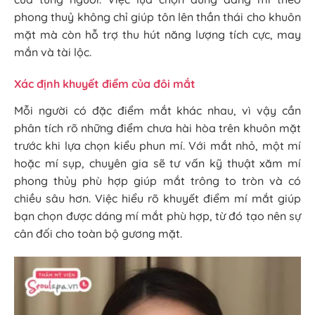
phong thuỷ không chỉ giúp tôn lên thần thái cho khuôn
mặt mà còn hỗ trợ thu hút năng lượng tích cực, may
mắn và tài lộc.
Xác định khuyết điểm của đôi mắt
Mỗi người có đặc điểm mắt khác nhau, vì vậy cần
phân tích rõ những điểm chưa hài hòa trên khuôn mặt
trước khi lựa chọn kiểu phun mí. Với mắt nhỏ, một mí
hoặc mí sụp, chuyên gia sẽ tư vấn kỹ thuật xăm mí
phong thủy phù hợp giúp mắt trông to tròn và có
chiều sâu hơn. Việc hiểu rõ khuyết điểm mí mắt giúp
bạn chọn được dáng mí mắt phù hợp, từ đó tạo nên sự
cân đối cho toàn bộ gương mặt.