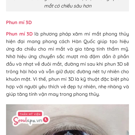
mắt có chiều sâu hơn
Phun mí 3D
Phun mí 3D
là phương pháp xăm mí mắt phong thủy
hiện đại mang phong cách Hàn Quốc giúp tạo hiệu
ứng đa chiều cho mí mắt và gia tăng tính thẩm mỹ.
Nhờ hiệu ứng chuyển sắc mượt mà đậm dần ở phần
đầu và nhạt về đuôi mắt, đường mí sau khi phun 3D sẽ
trông hài hòa và vẫn giữ được đường nét tự nhiên cho
khuôn mặt. Vì thế, phun mí 3D là kỹ thuật đặc biệt phù
hợp với người yêu thích vẻ đẹp tự nhiên, nhẹ nhàng và
giúp tăng tính vận may trong phong thủy.