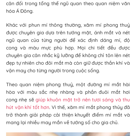
cân đối trong tổng thể ngũ quan theo quan niệm văn
hóa Á Đông.
Khác với phun mí thông thường, xăm mí phong thuỷ
được chuyên gia dựa trên tướng mặt, ánh mắt và nét
ngũ quan của từng người để xác định dáng mí, độ
cong và màu mực phù hợp. Mọi chi tiết đều được
chuyên gia cân nhắc kỹ lưỡng để không chỉ tôn lên nét
đẹp tự nhiên cho đôi mắt mà còn giữ được thần khí và
vận may cho từng người trong cuộc sống.
Theo quan niệm phong thuỷ, một đường mí mắt hài
hòa với màu sắc nhẹ nhàng và phần đuôi mắt hơi
cong nhẹ sẽ
giúp khuôn mặt trở nên tươi sáng và thu
hút vận khí tốt hơn
. Vì thế, xăm mí mắt phong thủy đã
trở thành giải pháp cải thiện khuyết điểm mí mắt và
mang lại nhiều may mắn về tướng số cho gia chủ.