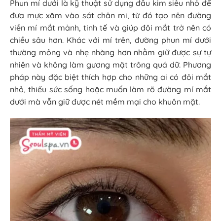
Phun mí dưới là kỹ thuật sử dụng đầu kim siêu nhỏ để
đưa mực xăm vào sát chân mi, từ đó tạo nên đường
viền mí mắt mảnh, tinh tế và giúp đôi mắt trở nên có
chiều sâu hơn. Khác với mí trên, đường phun mí dưới
thường mỏng và nhẹ nhàng hơn nhằm giữ được sự tự
nhiên và không làm gương mặt trông quá dữ. Phương
pháp này đặc biệt thích hợp cho những ai có đôi mắt
nhỏ, thiếu sức sống hoặc muốn làm rõ đường mí mắt
dưới mà vẫn giữ được nét mềm mại cho khuôn mặt.