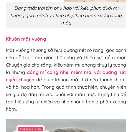
Dáng mặt trái tim phù hợp với kiểu phun đuôi mí
không quá mảnh và kéo nhẹ theo phần xương lông
mày
Khuôn mặt vuông
Mặt vuông thường sở hữu đường nét rõ ràng, góc cạnh
nên dễ tạo cảm giác thô cứng và thiếu sự mềm mại.
Chuyên gia cho rằng, kiểu xăm mí phong thuỷ lý tưởng
là những
dáng mí cong nhẹ, mềm mại với đường nét
uyển chuyển
để giúp khuôn mặt trở nên thanh thoát
và hài hòa hơn. Trong quá trình thực hiện, chuyên viên
sẽ giữ độ dày mí vừa phải với màu mực trung tính để
tạo hiệu ứng tự nhiên và nhẹ nhàng hơn ở phần xương
hàm.