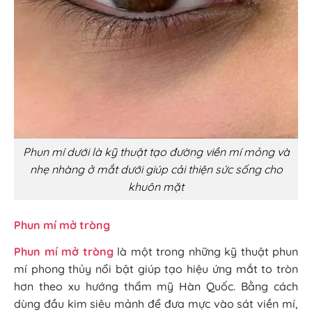
Phun mí dưới là kỹ thuật tạo đường viền mí mỏng và
nhẹ nhàng ở mắt dưới giúp cải thiện sức sống cho
khuôn mặt
Phun mí mở tròng
Phun mí mở tròng
là một trong những kỹ thuật phun
mí phong thủy nổi bật giúp tạo hiệu ứng mắt to tròn
hơn theo xu hướng thẩm mỹ Hàn Quốc. Bằng cách
dùng đầu kim siêu mảnh để đưa mực vào sát viền mí,