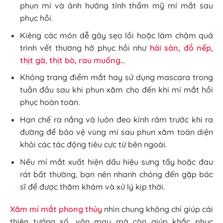
phun mí và ảnh hưởng tính thẩm mỹ mí mắt sau
phục hồi.
Kiêng các món dễ gây sẹo lồi hoặc làm chậm quá
trình vết thương hở phục hồi như
hải sản, đồ nếp,
thịt gà, thịt bò, rau muống
…
Không trang điểm mắt hay sử dụng mascara trong
tuần đầu sau khi phun xăm cho đến khi mí mắt hồi
phục hoàn toàn.
Hạn chế ra nắng và luôn đeo kính râm trước khi ra
đường để bảo vệ vùng mí sau phun xăm toàn diện
khỏi các tác động tiêu cực từ bên ngoài.
Nếu mí mắt xuất hiện dấu hiệu sưng tấy hoặc đau
rát bất thường, bạn nên nhanh chóng đến gặp bác
sĩ để được thăm khám và xử lý kịp thời.
Xăm mí mắt phong thủy
nhìn chung không chỉ giúp cải
thiện tướng số, vận may mà còn giúp khắc phục