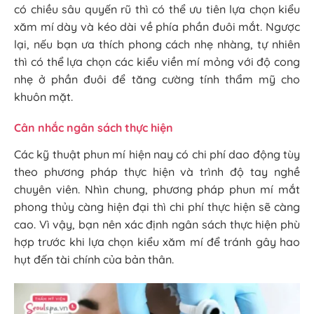
có chiều sâu quyến rũ thì có thể ưu tiên lựa chọn kiểu
xăm mí dày và kéo dài về phía phần đuôi mắt. Ngược
lại, nếu bạn ưa thích phong cách nhẹ nhàng, tự nhiên
thì có thể lựa chọn các kiểu viền mí mỏng với độ cong
nhẹ ở phần đuôi để tăng cường tính thẩm mỹ cho
khuôn mặt.
Cân nhắc ngân sách thực hiện
Các kỹ thuật phun mí hiện nay có chi phí dao động tùy
theo phương pháp thực hiện và trình độ tay nghề
chuyên viên. Nhìn chung, phương pháp phun mí mắt
phong thủy càng hiện đại thì chi phí thực hiện sẽ càng
cao. Vì vậy, bạn nên xác định ngân sách thực hiện phù
hợp trước khi lựa chọn kiểu xăm mí để tránh gây hao
hụt đến tài chính của bản thân.