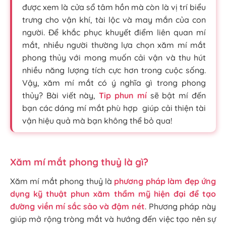
được xem là cửa sổ tâm hồn mà còn là vị trí biểu
trưng cho vận khí, tài lộc và may mắn của con
người. Để khắc phục khuyết điểm liên quan mí
mắt, nhiều người thường lựa chọn xăm mí mắt
phong thủy với mong muốn cải vận và thu hút
nhiều năng lượng tích cực hơn trong cuộc sống.
Vậy, xăm mí mắt có ý nghĩa gì trong phong
thủy? Bài viết này,
Tip phun mí
sẽ bật mí đến
bạn các dáng mí mắt phù hợp giúp cải thiện tài
vận hiệu quả mà bạn không thể bỏ qua!
Xăm mí mắt phong thuỷ là gì?
Xăm mí mắt phong thuỷ là
phương pháp làm đẹp ứng
dụng kỹ thuật phun xăm thẩm mỹ hiện đại để tạo
đường viền mí sắc sảo và đậm nét
.
Phương pháp này
giúp mở rộng tròng mắt và hướng đến việc tạo nên sự