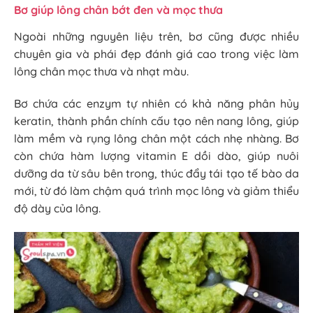
Bơ giúp lông chân bớt đen và mọc thưa
Ngoài những nguyên liệu trên, bơ cũng được nhiều
chuyên gia và phái đẹp đánh giá cao trong việc làm
lông chân mọc thưa và nhạt màu.
Bơ chứa các enzym tự nhiên có khả năng phân hủy
keratin, thành phần chính cấu tạo nên nang lông, giúp
làm mềm và rụng lông chân một cách nhẹ nhàng. Bơ
còn chứa hàm lượng vitamin E dồi dào, giúp nuôi
dưỡng da từ sâu bên trong, thúc đẩy tái tạo tế bào da
mới, từ đó làm chậm quá trình mọc lông và giảm thiểu
độ dày của lông.