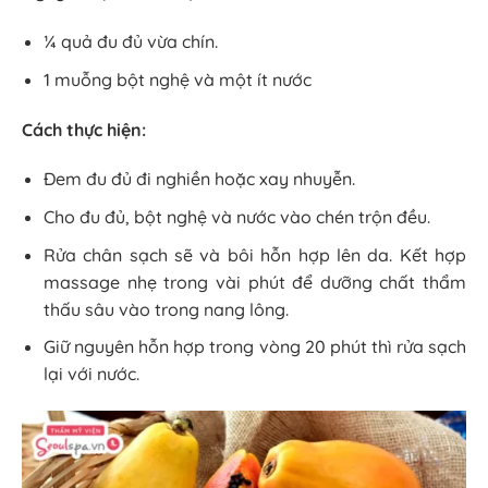
¼ quả đu đủ vừa chín.
1 muỗng bột nghệ và một ít nước
Cách thực hiện:
Đem đu đủ đi nghiền hoặc xay nhuyễn.
Cho đu đủ, bột nghệ và nước vào chén trộn đều.
Rửa chân sạch sẽ và bôi hỗn hợp lên da. Kết hợp
massage nhẹ trong vài phút để dưỡng chất thẩm
thấu sâu vào trong nang lông.
Giữ nguyên hỗn hợp trong vòng 20 phút thì rửa sạch
lại với nước.