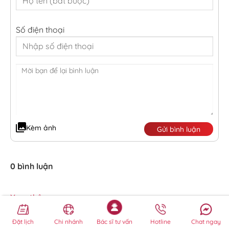
Số điện thoại
Kèm ảnh
Gửi bình luận
0 bình luận
Xem thêm...
Đặt lịch
Chi nhánh
Bác sĩ tư vấn
Hotline
Chat ngay
Tag -
Lông chân