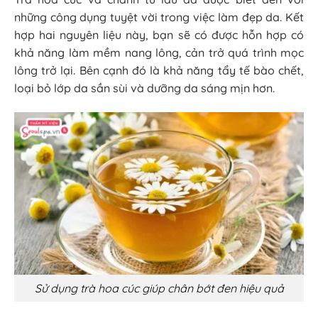
những công dụng tuyệt vời trong việc làm đẹp da. Kết
hợp hai nguyên liệu này, bạn sẽ có được hỗn hợp có
khả năng làm mềm nang lông, cản trở quá trình mọc
lông trở lại. Bên cạnh đó là khả năng tẩy tế bào chết,
loại bỏ lớp da sần sùi và dưỡng da sáng mịn hơn.
Sử dụng trà hoa cúc giúp chân bớt đen hiệu quả