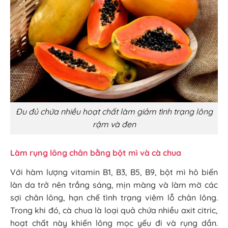
Đu đủ chứa nhiều hoạt chất làm giảm tình trạng lông
rậm và đen
Làm rụng lông chân bằng bột mì và cà chua
Với hàm lượng vitamin B1, B3, B5, B9, bột mì hô biến
làn da trở nên trắng sáng, mịn màng và làm mờ các
sợi chân lông, hạn chế tình trạng viêm lỗ chân lông.
Trong khi đó, cà chua là loại quả chứa nhiều axit citric,
hoạt chất này khiến lông mọc yếu đi và rụng dần.