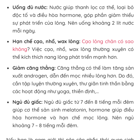
Uống đủ nước:
Nước giúp thanh lọc cơ thể, loại bỏ
độc tố và điều hòa hormone, góp phần giảm thiểu
sự phát triển của lông. Nên uống khoảng 2 lít nước
mỗi ngày.
Hạn chế cạo, nhổ, wax lông:
Cạo lông chân có sao
không
? Việc cạo, nhổ, wax lông thường xuyên có
thể kích thích nang lông phát triển mạnh hơn.
Giảm căng thẳng:
Căng thẳng có thể làm tăng sản
xuất androgen, dẫn đến mọc nhiều lông hơn. Do đó,
cần tập luyện thường xuyên, thư giãn tinh thần bằng
các hoạt động như yoga, thiền định,…
Ngủ đủ giấc:
Ngủ đủ giấc từ 7 đến 8 tiếng mỗi đêm
giúp cơ thể sản sinh melatonin, hormone giúp điều
hòa hormone và hạn chế mọc lông. Nên ngủ
khoảng 7 – 8 tiếng mỗi đêm.
Nếu bạn là nam giới thì nên cân nhắc thói quen sinh