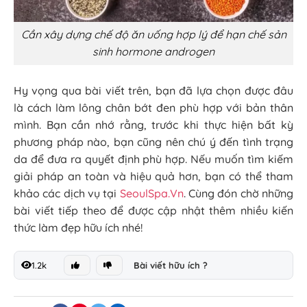
Cần xây dựng chế độ ăn uống hợp lý để hạn chế sản
sinh hormone androgen
Hy vọng qua bài viết trên, bạn đã lựa chọn được đâu
là cách làm lông chân bớt đen phù hợp với bản thân
mình. Bạn cần nhớ rằng, trước khi thực hiện bất kỳ
phương pháp nào, bạn cũng nên chú ý đến tình trạng
da để đưa ra quyết định phù hợp. Nếu muốn tìm kiếm
giải pháp an toàn và hiệu quả hơn, bạn có thể tham
khảo các dịch vụ tại
SeoulSpa.Vn
. Cùng đón chờ những
bài viết tiếp theo để được cập nhật thêm nhiều kiến
thức làm đẹp hữu ích nhé!
1.2k
Bài viết hữu ích ?