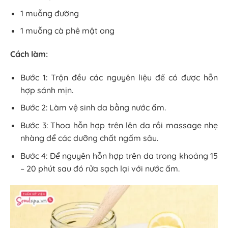
1 muỗng đường
1 muỗng cà phê mật ong
Cách làm:
Bước 1: Trộn đều các nguyên liệu để có được hỗn
hợp sánh mịn.
Bước 2: Làm vệ sinh da bằng nước ấm.
Bước 3: Thoa hỗn hợp trên lên da rồi massage nhẹ
nhàng để các dưỡng chất ngấm sâu.
Bước 4: Để nguyên hỗn hợp trên da trong khoảng 15
– 20 phút sau đó rửa sạch lại với nước ấm.