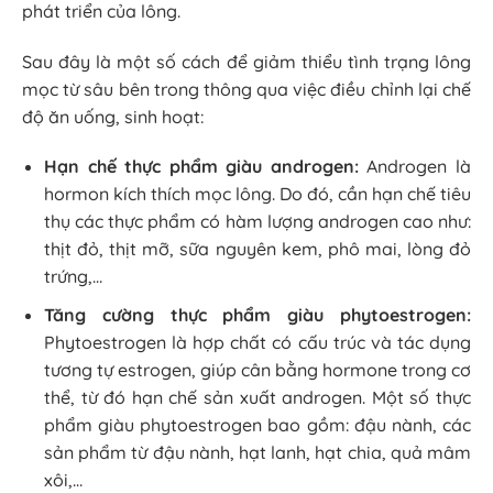
phát triển của lông.
Sau đây là một số cách để giảm thiểu tình trạng lông
mọc từ sâu bên trong thông qua việc điều chỉnh lại chế
độ ăn uống, sinh hoạt:
Hạn chế thực phẩm giàu androgen:
Androgen là
hormon kích thích mọc lông. Do đó, cần hạn chế tiêu
thụ các thực phẩm có hàm lượng androgen cao như:
thịt đỏ, thịt mỡ, sữa nguyên kem, phô mai, lòng đỏ
trứng,…
Tăng cường thực phẩm giàu phytoestrogen:
Phytoestrogen là hợp chất có cấu trúc và tác dụng
tương tự estrogen, giúp cân bằng hormone trong cơ
thể, từ đó hạn chế sản xuất androgen. Một số thực
phẩm giàu phytoestrogen bao gồm: đậu nành, các
sản phẩm từ đậu nành, hạt lanh, hạt chia, quả mâm
xôi,…