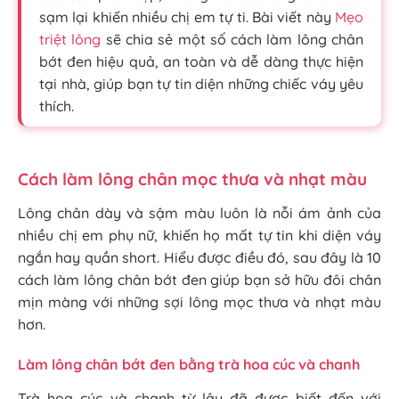
sạm lại khiến nhiều chị em tự ti. Bài viết này
Mẹo
triệt lông
sẽ chia sẻ một số cách làm lông chân
bớt đen hiệu quả, an toàn và dễ dàng thực hiện
tại nhà, giúp bạn tự tin diện những chiếc váy yêu
thích.
Cách làm lông chân mọc thưa và nhạt màu
Lông chân dày và sậm màu luôn là nỗi ám ảnh của
nhiều chị em phụ nữ, khiến họ mất tự tin khi diện váy
ngắn hay quần short. Hiểu được điều đó, sau đây là 10
cách làm lông chân bớt đen giúp bạn sở hữu đôi chân
mịn màng với những sợi lông mọc thưa và nhạt màu
hơn.
Làm lông chân bớt đen bằng trà hoa cúc và chanh
Trà hoa cúc và chanh từ lâu đã được biết đến với