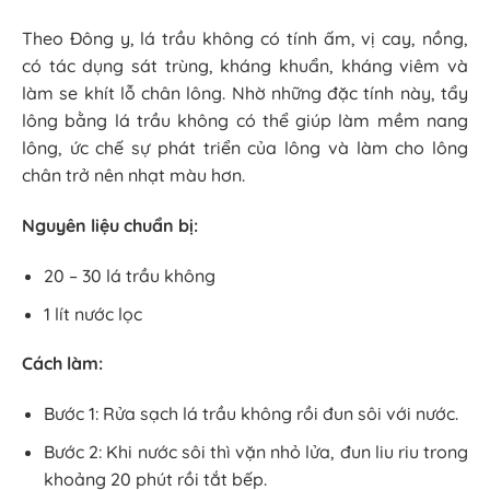
Theo Đông y, lá trầu không có tính ấm, vị cay, nồng,
có tác dụng sát trùng, kháng khuẩn, kháng viêm và
làm se khít lỗ chân lông. Nhờ những đặc tính này, tẩy
lông bằng lá trầu không có thể giúp làm mềm nang
lông, ức chế sự phát triển của lông và làm cho lông
chân trở nên nhạt màu hơn.
Nguyên liệu chuẩn bị:
20 – 30 lá trầu không
1 lít nước lọc
Cách làm:
Bước 1: Rửa sạch lá trầu không rồi đun sôi với nước.
Bước 2: Khi nước sôi thì vặn nhỏ lửa, đun liu riu trong
khoảng 20 phút rồi tắt bếp.