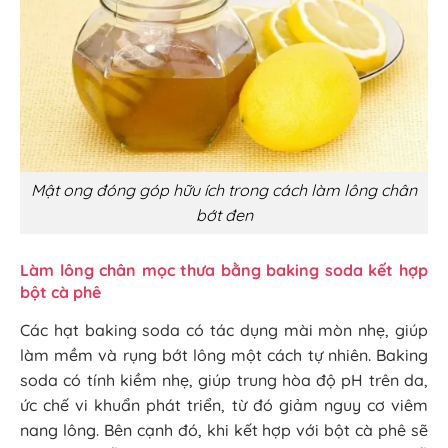
Mật ong đóng góp hữu ích trong cách làm lông chân
bớt đen
Làm lông chân mọc thưa bằng baking soda kết hợp
bột cà phê
Các hạt baking soda có tác dụng mài mòn nhẹ, giúp
làm mềm và rụng bớt lông một cách tự nhiên. Baking
soda có tính kiềm nhẹ, giúp trung hòa độ pH trên da,
ức chế vi khuẩn phát triển, từ đó giảm nguy cơ viêm
nang lông. Bên cạnh đó, khi kết hợp với bột cà phê sẽ