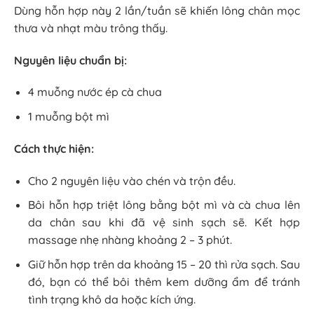
Dùng hỗn hợp này 2 lần/tuần sẽ khiến lông chân mọc
thưa và nhạt màu trông thấy.
Nguyên liệu chuẩn bị:
4 muỗng nước ép cà chua
1 muỗng bột mì
Cách thực hiện:
Cho 2 nguyên liệu vào chén và trộn đều.
Bôi hỗn hợp triệt lông bằng bột mì và cà chua lên
da chân sau khi đã vệ sinh sạch sẽ. Kết hợp
massage nhẹ nhàng khoảng 2 – 3 phút.
Giữ hỗn hợp trên da khoảng 15 – 20 thì rửa sạch. Sau
đó, bạn có thể bôi thêm kem dưỡng ẩm để tránh
tình trạng khô da hoặc kích ứng.