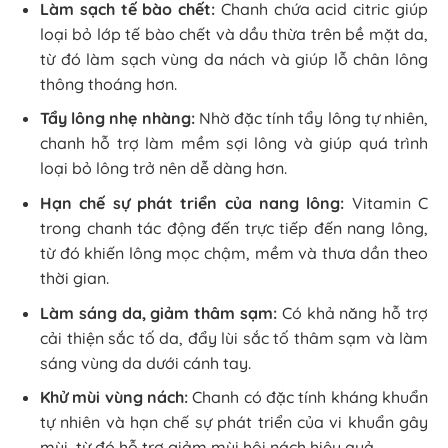
Làm sạch tế bào chết:
Chanh chứa acid citric giúp
loại bỏ lớp tế bào chết và dầu thừa trên bề mặt da,
từ đó làm sạch vùng da nách và giúp lỗ chân lông
thông thoáng hơn.
Tẩy lông nhẹ nhàng:
Nhờ đặc tính tẩy lông tự nhiên,
chanh hỗ trợ làm mềm sợi lông và giúp quá trình
loại bỏ lông trở nên dễ dàng hơn.
Hạn chế sự phát triển của nang lông:
Vitamin C
trong chanh tác động đến trực tiếp đến nang lông,
từ đó khiến lông mọc chậm, mềm và thưa dần theo
thời gian.
Làm sáng da, giảm thâm sạm:
Có khả năng hỗ trợ
cải thiện sắc tố da, đẩy lùi sắc tố thâm sạm và làm
sáng vùng da dưới cánh tay.
Khử mùi vùng nách:
Chanh có đặc tính kháng khuẩn
tự nhiên và hạn chế sự phát triển của vi khuẩn gây
mùi, từ đó hỗ trợ giảm mùi hôi nách hiệu quả.