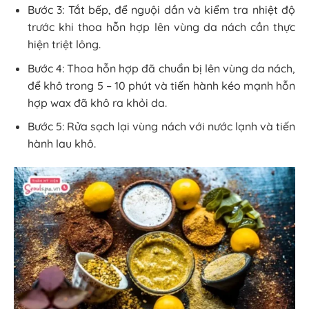
Bước 3: Tắt bếp, để nguội dần và kiểm tra nhiệt độ
trước khi thoa hỗn hợp lên vùng da nách cần thực
hiện triệt lông.
Bước 4: Thoa hỗn hợp đã chuẩn bị lên vùng da nách,
để khô trong 5 – 10 phút và tiến hành kéo mạnh hỗn
hợp wax đã khô ra khỏi da.
Bước 5: Rửa sạch lại vùng nách với nước lạnh và tiến
hành lau khô.