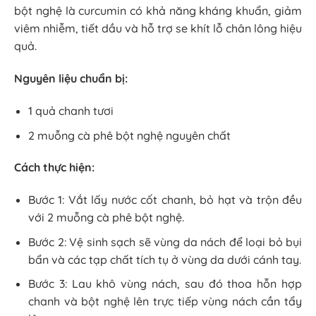
bột nghệ là curcumin có khả năng kháng khuẩn, giảm
viêm nhiễm, tiết dầu và hỗ trợ se khít lỗ chân lông hiệu
quả.
Nguyên liệu chuẩn bị:
1 quả chanh tươi
2 muỗng cà phê bột nghệ nguyên chất
Cách thực hiện:
Bước 1: Vắt lấy nước cốt chanh, bỏ hạt và trộn đều
với 2 muỗng cà phê bột nghệ.
Bước 2: Vệ sinh sạch sẽ vùng da nách để loại bỏ bụi
bẩn và các tạp chất tích tụ ở vùng da dưới cánh tay.
Bước 3: Lau khô vùng nách, sau đó thoa hỗn hợp
chanh và bột nghệ lên trực tiếp vùng nách cần tẩy