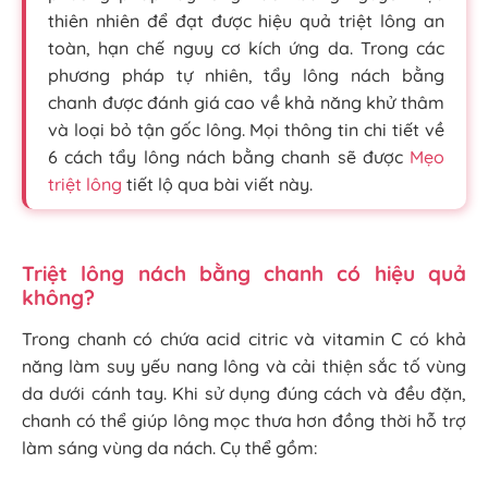
thiên nhiên để đạt được hiệu quả triệt lông an
toàn, hạn chế nguy cơ kích ứng da. Trong các
phương pháp tự nhiên, tẩy lông nách bằng
chanh được đánh giá cao về khả năng khử thâm
và loại bỏ tận gốc lông. Mọi thông tin chi tiết về
6 cách tẩy lông nách bằng chanh sẽ được
Mẹo
triệt lông
tiết lộ qua bài viết này.
Triệt lông nách bằng chanh có hiệu quả
không?
Trong chanh có chứa acid citric và vitamin C có khả
năng làm suy yếu nang lông và cải thiện sắc tố vùng
da dưới cánh tay. Khi sử dụng đúng cách và đều đặn,
chanh có thể giúp lông mọc thưa hơn đồng thời hỗ trợ
làm sáng vùng da nách. Cụ thể gồm: