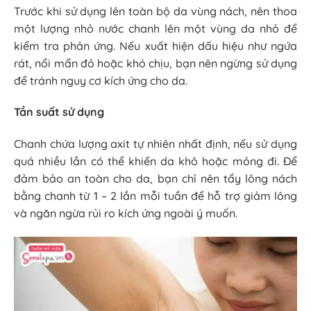
Trước khi sử dụng lên toàn bộ da vùng nách, nên thoa
một lượng nhỏ nước chanh lên một vùng da nhỏ để
kiểm tra phản ứng. Nếu xuất hiện dấu hiệu như ngứa
rát, nổi mẩn đỏ hoặc khó chịu, bạn nên ngừng sử dụng
để tránh nguy cơ kích ứng cho da.
Tần suất sử dụng
Chanh chứa lượng axit tự nhiên nhất định, nếu sử dụng
quá nhiều lần có thể khiến da khô hoặc mỏng đi. Để
đảm bảo an toàn cho da, bạn chỉ nên tẩy lông nách
bằng chanh từ 1 – 2 lần mỗi tuần để hỗ trợ giảm lông
và ngăn ngừa rủi ro kích ứng ngoài ý muốn.