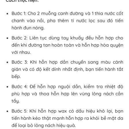
Cách thực hiện:
Bước 1: Cho 2 muỗng canh đường và 1 thìa nước cốt
chanh vào nồi, pha thêm tí nước lọc sau đó tiến
hành đun nóng.
Bước 2: Liên tục dùng tay khuấy đều hỗn hợp cho
đến khi đường tan hoàn toàn và hỗn hợp hòa quyện
với nhau.
Bước 3: Khi hỗn hợp dần chuyển sang màu cánh
gián và có độ kết dính nhất định, bạn tiến hành tắt
bếp.
Bước 4: Để hỗn hợp nguội dần, kiểm tra nhiệt độ
phù hợp và thoa hỗn hợp lên vùng lông nách cần
tẩy.
Bước 5: Khi hỗn hợp wax có dấu hiệu khô lại, bạn
tiến hành kéo thật mạnh hỗn hợp ra khỏi bề mặt da
để loại bỏ lông nách hiệu quả.