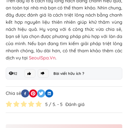
Trên đây là 6 cách tẩy lông nách bằng chanh hiệu quả,
an toàn tại nhà mà bạn có thể tham khảo. Nhìn chung,
đây được đánh giá là cách triệt lông nách bằng chanh
kết hợp nguyên liệu thiên nhiên giúp khử thâm vùng
nách hiệu quả. Hy vọng với 6 công thức vừa chia sẻ,
bạn sẽ lựa chọn được phương pháp phù hợp với làn da
của mình. Nếu bạn đang tìm kiếm giải pháp triệt lông
nhanh chóng, lâu dài hơn, có thể tham khảo thêm các
dịch vụ tại
SeoulSpa.Vn
.
92
Bài viết hữu ích ?
Chia sẻ
5
/ 5. -
5
Đánh giá