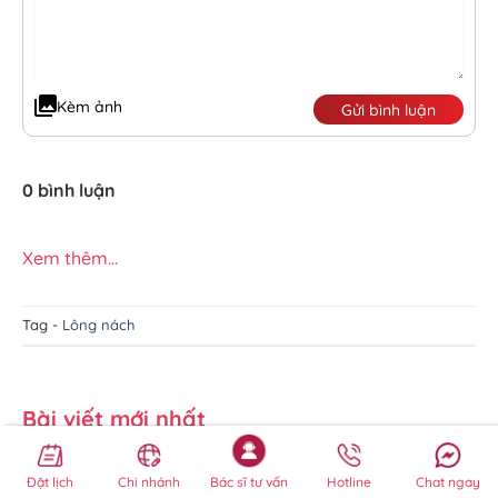
Kèm ảnh
Gửi bình luận
0 bình luận
Xem thêm...
Tag -
Lông nách
Bài viết mới nhất
Nhổ lông mày bị sụp mí không? Cách
Đặt lịch
Chi nhánh
Bác sĩ tư vấn
Hotline
Chat ngay
khắc phục