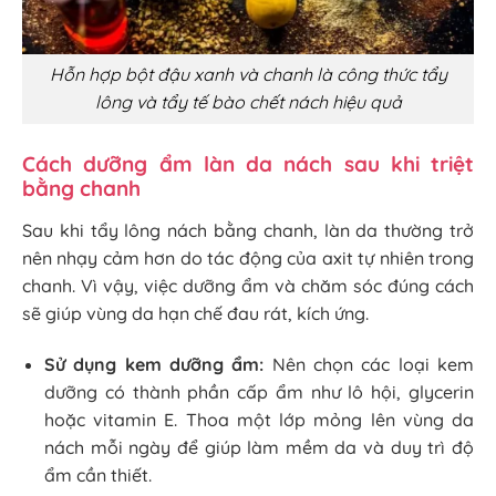
Hỗn hợp bột đậu xanh và chanh là công thức tẩy
lông và tẩy tế bào chết nách hiệu quả
Cách dưỡng ẩm làn da nách sau khi triệt
bằng chanh
Sau khi tẩy lông nách bằng chanh, làn da thường trở
nên nhạy cảm hơn do tác động của axit tự nhiên trong
chanh. Vì vậy, việc dưỡng ẩm và chăm sóc đúng cách
sẽ giúp vùng da hạn chế đau rát, kích ứng.
Sử dụng kem dưỡng ẩm:
Nên chọn các loại kem
dưỡng có thành phần cấp ẩm như lô hội, glycerin
hoặc vitamin E. Thoa một lớp mỏng lên vùng da
nách mỗi ngày để giúp làm mềm da và duy trì độ
ẩm cần thiết.