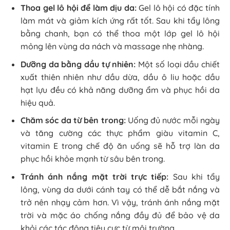
Thoa gel lô hội để làm dịu da:
Gel lô hội có đặc tính
làm mát và giảm kích ứng rất tốt. Sau khi tẩy lông
bằng chanh, bạn có thể thoa một lớp gel lô hội
mỏng lên vùng da nách và massage nhẹ nhàng.
Dưỡng da bằng dầu tự nhiên:
Một số loại dầu chiết
xuất thiên nhiên như dầu dừa, dầu ô liu hoặc dầu
hạt lựu đều có khả năng dưỡng ẩm và phục hồi da
hiệu quả.
Chăm sóc da từ bên trong:
Uống đủ nước mỗi ngày
và tăng cường các thực phẩm giàu vitamin C,
vitamin E trong chế độ ăn uống sẽ hỗ trợ làn da
phục hồi khỏe mạnh từ sâu bên trong.
Tránh ánh nắng mặt trời trực tiếp:
Sau khi tẩy
lông, vùng da dưới cánh tay có thể dễ bắt nắng và
trở nên nhạy cảm hơn. Vì vậy, tránh ánh nắng mặt
trời và mặc áo chống nắng đầy đủ để bảo vệ da
khỏi các tác động tiêu cực từ môi trường.