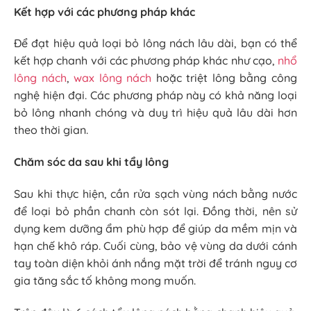
Kết hợp với các phương pháp khác
Để đạt hiệu quả loại bỏ lông nách lâu dài, bạn có thể
kết hợp chanh với các phương pháp khác như cạo,
nhổ
lông nách
,
wax lông nách
hoặc triệt lông bằng công
nghệ hiện đại. Các phương pháp này có khả năng loại
bỏ lông nhanh chóng và duy trì hiệu quả lâu dài hơn
theo thời gian.
Chăm sóc da sau khi tẩy lông
Sau khi thực hiện, cần rửa sạch vùng nách bằng nước
để loại bỏ phần chanh còn sót lại. Đồng thời, nên sử
dụng kem dưỡng ẩm phù hợp để giúp da mềm mịn và
hạn chế khô ráp. Cuối cùng, bảo vệ vùng da dưới cánh
tay toàn diện khỏi ánh nắng mặt trời để tránh nguy cơ
gia tăng sắc tố không mong muốn.