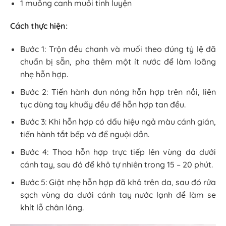
1 muỗng canh muối tinh luyện
Cách thực hiện:
Bước 1: Trộn đều chanh và muối theo đúng tỷ lệ đã
chuẩn bị sẵn, pha thêm một ít nước để làm loãng
nhẹ hỗn hợp.
Bước 2: Tiến hành đun nóng hỗn hợp trên nồi, liên
tục dùng tay khuấy đều để hỗn hợp tan đều.
Bước 3: Khi hỗn hợp có dấu hiệu ngả màu cánh gián,
tiến hành tắt bếp và để nguội dần.
Bước 4: Thoa hỗn hợp trực tiếp lên vùng da dưới
cánh tay, sau đó để khô tự nhiên trong 15 – 20 phút.
Bước 5: Giật nhẹ hỗn hợp đã khô trên da, sau đó rửa
sạch vùng da dưới cánh tay nước lạnh để làm se
khít lỗ chân lông.