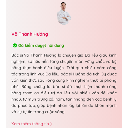
Võ Thành Hướng
Đã kiểm duyệt nội dung
Bác sĩ Võ Thành Hướng là chuyên gia Da liễu giàu kinh
nghiệm, sở hữu nền tảng chuyên môn vững chắc và kỹ
năng thực hành điêu luyện. Trải qua nhiều năm công
tác trong lĩnh vực Da liễu, bác sĩ Hướng đã tích lũy được
vốn kiến thức sâu rộng cùng kinh nghiệm thực tế phong
phú. Bằng chứng là bác sĩ đã thực hiện thành công
hàng trăm ca điều trị da liễu với nhiều vấn đề khác
nhau, từ mụn trứng cá, nám, tàn nhang đến các bệnh lý
da phức tạp, giúp bệnh nhân lấy lại làn da khỏe mạnh
và sự tự tin trong cuộc sống.
Xem thêm thông tin