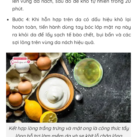
lên vùng da nách, sau đó để khô tự nhiên trong 20
phút.
Bước 4: Khi hỗn hợp trên da có dấu hiệu khô lại
hoàn toàn, tiến hành dùng tay bóc lớp mặt nạ này
ra khỏi da để lấy sạch tế bào chết, bụi bẩn và các
sợi lông trên vùng da nách hiệu quả.
Kết hợp lòng trắng trứng và mật ong là công thức tẩy
lông hỗ trợ làm mềm da và se khít lỗ chân lông