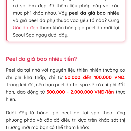
cơ sở làm đẹp đã thêm liệu pháp này với các
mức phí khác nhau. Vậy
peel da giá bao nhiêu
và giá peel da phụ thuộc vào yếu tố nào? Cùng
Góc da đẹp
tham khảo bảng giá peel da mới tại
Seoul Spa ngay dưới đây.
Peel da giá bao nhiêu tiền?
Peel da tại nhà với nguyên liệu thiên nhiên thường có
chi phí khá thấp, chỉ từ
50.000 đến 100.000 VNĐ
.
Trong khi đó, nếu bạn peel da tại spa sẽ có chi phí đắt
hơn, dao động từ
500.000 – 2.000.000 VNĐ/lần
thực
hiện.
Dưới đây là bảng giá peel da tại spa theo từng
phương pháp và cấp độ điều trị dựa trên khảo sát thị
trường mới mà bạn có thể tham khảo: