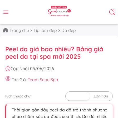
Trang chủ
Tip làm đẹp
Da đẹp
Peel da giá bao nhiêu? Bảng giá
peel da tại spa mới 2025
Cập Nhật 05/06/2026
Tác Giả:
Team SeoulSpa
Kích thước chữ
Mặc định
Lớn hơn
Thời gian gần đây peel da đã trở thành phương
pháp chăm sóc da được yêu thích. Do đó, nhiều