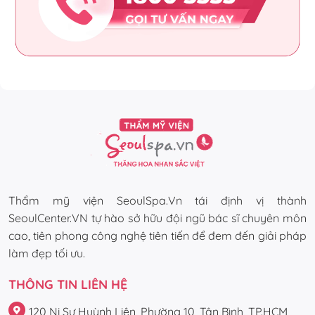
Thẩm mỹ viện SeoulSpa.Vn tái định vị thành
SeoulCenter.VN tự hào sở hữu đội ngũ bác sĩ chuyên môn
cao, tiên phong công nghệ tiên tiến để đem đến giải pháp
làm đẹp tối ưu.
THÔNG TIN LIÊN HỆ
120 Ni Sư Huỳnh Liên, Phường 10, Tân Bình, TP.HCM