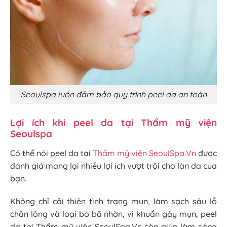
Seoulspa luôn đảm bảo quy trình peel da an toàn
Lợi ích khi peel da tại Thẩm mỹ viện
Seoulspa
Có thể nói peel da tại
Thẩm mỹ viện SeoulSpa.Vn
được
đánh giá mang lại nhiều lợi ích vượt trội cho làn da của
bạn.
Không chỉ cải thiện tình trạng mụn, làm sạch sâu lỗ
chân lông và loại bỏ bã nhờn, vi khuẩn gây mụn, peel
da tại Thẩm mỹ viện SeoulSpa.Vn còn giúp làm sáng