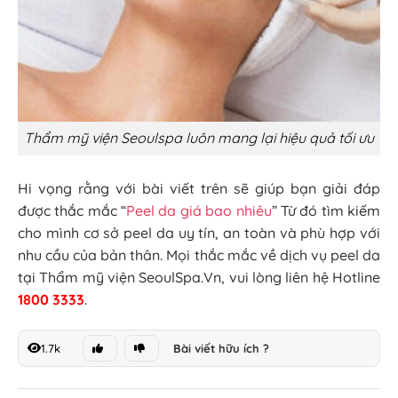
Thẩm mỹ viện Seoulspa luôn mang lại hiệu quả tối ưu
Hi vọng rằng với bài viết trên sẽ giúp bạn giải đáp
được thắc mắc “
Peel da giá bao nhiêu
” Từ đó tìm kiếm
cho mình cơ sở peel da uy tín, an toàn và phù hợp với
nhu cầu của bản thân. Mọi thắc mắc về dịch vụ peel da
tại Thẩm mỹ viện SeoulSpa.Vn, vui lòng liên hệ Hotline
1800 3333
.
1.7k
Bài viết hữu ích ?