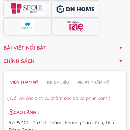
BÀI VIẾT NỔI BẬT
CHÍNH SÁCH
VIỆN THẨM MỸ
P.K DA LIỄU
PK. PT THẨM MỸ
( Đối với các dịch vụ chăm sóc da và phun xăm )
CAO LÃNH :
97-99-101 Tôn Đức Thắng, Phường Cao Lãnh, Tỉnh
Đồng Tháp