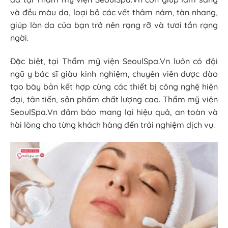
và đều màu da, loại bỏ các vết thâm nám, tàn nhang,
giúp làn da của bạn trở nên rạng rỡ và tươi tắn rạng
ngời.
Đặc biệt, tại Thẩm mỹ viện SeoulSpa.Vn luôn có đội
ngũ y bác sĩ giàu kinh nghiệm, chuyên viên được đào
tạo bày bản kết hợp cùng các thiết bị công nghệ hiện
đại, tân tiến, sản phẩm chất lượng cao. Thẩm mỹ viện
SeoulSpa.Vn đảm bảo mang lại hiệu quả, an toàn và
hài lòng cho từng khách hàng đến trải nghiệm dịch vụ.