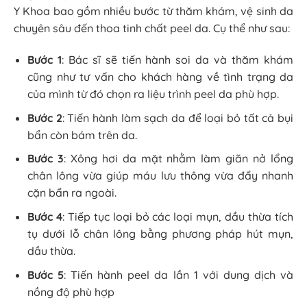
Y Khoa bao gồm nhiều bước từ thăm khám, vệ sinh da
chuyên sâu đến thoa tinh chất peel da. Cụ thể như sau:
Bước 1
: Bác sĩ sẽ tiến hành soi da và thăm khám
cũng như tư vấn cho khách hàng về tình trạng da
của mình từ đó chọn ra liệu trình peel da phù hợp.
Bước 2
: Tiến hành làm sạch da để loại bỏ tất cả bụi
bẩn còn bám trên da.
Bước 3
: Xông hơi da mặt nhằm làm giãn nở lổng
chân lông vừa giúp máu lưu thông vừa đẩy nhanh
cặn bẩn ra ngoài.
Bước 4
: Tiếp tục loại bỏ các loại mụn, dầu thừa tích
tụ dưới lỗ chân lông bằng phương pháp hút mụn,
dầu thừa.
Bước 5
: Tiến hành peel da lần 1 với dung dịch và
nồng độ phù hợp