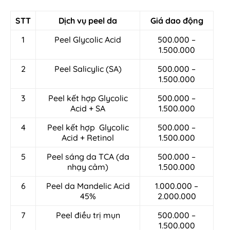
STT
Dịch vụ peel da
Giá dao động
1
Peel Glycolic Acid
500.000 –
1.500.000
2
Peel Salicylic (SA)
500.000 –
1.500.000
3
Peel kết hợp Glycolic
500.000 –
Acid + SA
1.500.000
4
Peel kết hợp Glycolic
500.000 –
Acid + Retinol
1.500.000
5
Peel sáng da TCA (da
500.000 –
nhạy cảm)
1.500.000
6
Peel da Mandelic Acid
1.000.000 –
45%
2.000.000
7
Peel điều trị mụn
500.000 –
1.500.000