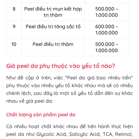
8
Peel điều trị mụn kết hợp
500.000 –
trị thâm
1.000.000
9
Peel điều trị tăng sắc tố
600.000 –
1.000.000
10
Peel điều trị thâm
500.000 –
1.000.000
Giá peel da phụ thuộc vào yếu tố nào?
Như đề cập ở trên, việc “Peel da giá bao nhiêu tiền”
phụ thuộc vào nhiều yếu tố khác nhau mà sẽ có nhiều
chênh lệch, sau đây là một số yếu tố dẫn đến sự khác
nhau về giá peel da:
Chất lượng sản phẩm peel da
Có nhiều hoạt chất khác nhau để tiến hành thực hiện
peel da như Glycolic Acid, Salicylic Acid, TCA, Retinol,