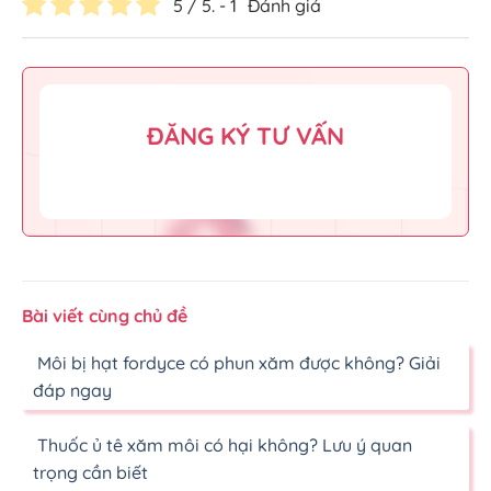
5
/ 5. -
1
Đánh giá
ĐĂNG KÝ TƯ VẤN
Bài viết cùng chủ đề
Môi bị hạt fordyce có phun xăm được không? Giải
đáp ngay
Thuốc ủ tê xăm môi có hại không? Lưu ý quan
trọng cần biết