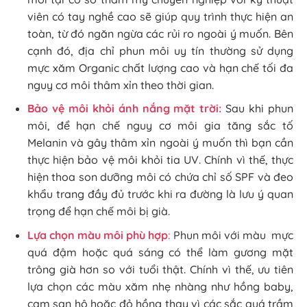
viên có tay nghề cao sẽ giúp quy trình thực hiện an
toàn, từ đó ngăn ngừa các rủi ro ngoài ý muốn. Bên
cạnh đó, địa chỉ phun môi uy tín thường sử dụng
mực xăm Organic chất lượng cao và hạn chế tối đa
nguy cơ môi thâm xỉn theo thời gian.
Bảo vệ môi khỏi ánh nắng mặt trời:
Sau khi phun
môi, để hạn chế nguy cơ môi gia tăng sắc tố
Melanin và gây thâm xỉn ngoài ý muốn thì bạn cần
thực hiện bảo vệ môi khỏi tia UV. Chính vì thế, thực
hiện thoa son dưỡng môi có chứa chỉ số SPF và đeo
khẩu trang đầy đủ trước khi ra đường là lưu ý quan
trọng để hạn chế môi bị già.
Lựa chọn màu môi phù hợp
:
Phun môi với màu mực
quá đậm hoặc quá sáng có thể làm gương mặt
trông già hơn so với tuổi thật. Chính vì thế, ưu tiên
lựa chọn các màu xăm nhẹ nhàng như hồng baby,
cam san hô hoặc đỏ hồng thay vì các sắc quá trầm