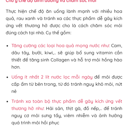
Chú ý chế độ dinh dưỡng và chăm sóc môi
Thực hiện chế độ ăn uống lành mạnh với nhiều hoa
quả, rau xanh và tránh xa các thực phẩm dễ gây kích
ứng vết thương hở được cho là cách chăm sóc môi
đúng cách tại nhà. Cụ thể gồm:
Tăng cường các loại hoa quả mọng nước như:
Cam,
dâu tây, bưởi, kiwi,.. sẽ giúp bổ sung vitamin cần
thiết để tăng sinh Collagen và hỗ trợ môi hồng hào
hơn.
Uống ít nhất 2 lít nước lọc mỗi ngày
để môi được
cấp ẩm từ bên trong, từ đó tránh nguy khô môi, nứt
nẻ
Tránh xa toàn bộ thực phẩm dễ gây kích ứng vết
thương hở như:
Hải sản, thịt gà, đồ nếp,.. để tránh
nguy cơ môi sưng tấy, viêm nhiễm và ảnh hưởng
quá trình môi hồi phục