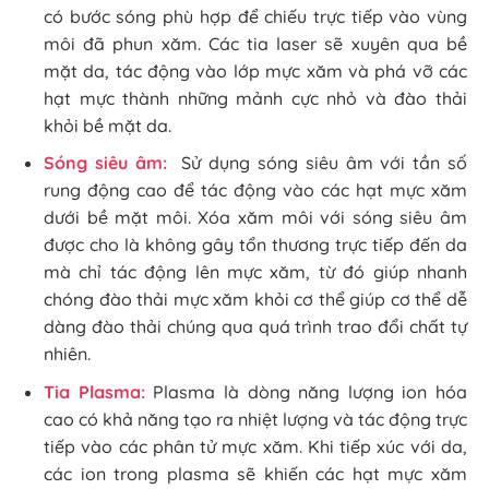
có bước sóng phù hợp để chiếu trực tiếp vào vùng
môi đã phun xăm. Các tia laser sẽ xuyên qua bề
mặt da, tác động vào lớp mực xăm và phá vỡ các
hạt mực thành những mảnh cực nhỏ và đào thải
khỏi bề mặt da.
Sóng siêu âm:
Sử dụng sóng siêu âm với tần số
rung động cao để tác động vào các hạt mực xăm
dưới bề mặt môi. Xóa xăm môi với sóng siêu âm
được cho là không gây tổn thương trực tiếp đến da
mà chỉ tác động lên mực xăm, từ đó giúp nhanh
chóng đào thải mực xăm khỏi cơ thể giúp cơ thể dễ
dàng đào thải chúng qua quá trình trao đổi chất tự
nhiên.
Tia Plasma:
Plasma là dòng năng lượng ion hóa
cao có khả năng tạo ra nhiệt lượng và tác động trực
tiếp vào các phân tử mực xăm. Khi tiếp xúc với da,
các ion trong plasma sẽ khiến các hạt mực xăm