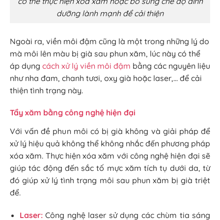
có thể thực hiện xóa xăm hoặc bổ sung chế độ dinh
dưỡng lành mạnh để cải thiện
Ngoài ra, viền môi đậm cũng là một trong những lý do
mà môi lên màu bị già sau phun xăm, lúc này có thể
áp dụng
cách xử lý viền môi đậm
bằng các nguyên liệu
như nha đam, chanh tươi, oxy già hoặc laser,… để cải
thiện tình trạng này.
Tẩy xăm bằng công nghệ hiện đại
Với vấn đề phun môi có bị già không và giải pháp để
xử lý hiệu quả không thể không nhắc đến phương pháp
xóa xăm. Thực hiện xóa xăm với công nghệ hiện đại sẽ
giúp tác động đến sắc tố mực xăm tích tụ dưới da, từ
đó giúp xử lý tình trạng môi sau phun xăm bị già triệt
để.
Laser:
Công nghệ laser sử dụng các chùm tia sáng