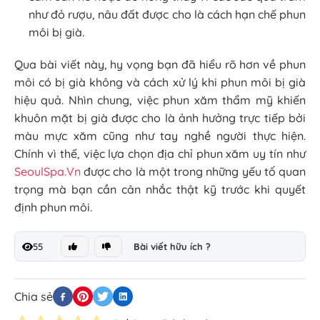
như đỏ rượu, nâu đất được cho là cách hạn chế phun
môi bị già.
Qua bài viết này, hy vọng bạn đã hiểu rõ hơn về phun
môi có bị già không và cách xử lý khi phun môi bị già
hiệu quả. Nhìn chung, việc phun xăm thẩm mỹ khiến
khuôn mặt bị già được cho là ảnh hưởng trực tiếp bởi
màu mực xăm cũng như tay nghề người thực hiện.
Chính vì thế, việc lựa chọn địa chỉ phun xăm uy tín như
SeoulSpa.Vn
được cho là một trong những yếu tố quan
trọng mà bạn cần cân nhắc thật kỹ trước khi quyết
định phun môi.
55
Bài viết hữu ích ?
Chia sẻ