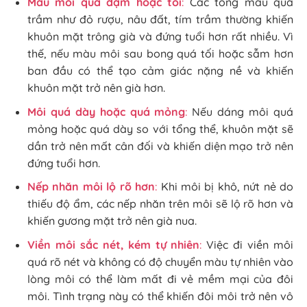
Màu môi quá đậm hoặc tối
:
Các tông màu quá
trầm như đỏ rượu, nâu đất, tím trầm thường khiến
khuôn mặt trông già và đứng tuổi hơn rất nhiều. Vì
thế, nếu màu môi sau bong quá tối hoặc sẫm hơn
ban đầu có thể tạo cảm giác nặng nề và khiến
khuôn mặt trở nên già hơn.
Môi quá dày hoặc quá mỏng
:
Nếu dáng môi quá
mỏng hoặc quá dày so với tổng thể, khuôn mặt sẽ
dần trở nên mất cân đối và khiến diện mạo trở nên
đứng tuổi hơn.
Nếp nhăn môi lộ rõ hơn
:
Khi môi bị khô, nứt nẻ do
thiếu độ ẩm, các nếp nhăn trên môi sẽ lộ rõ hơn và
khiến gương mặt trở nên già nua.
Viền môi sắc nét, kém tự nhiên
:
Việc đi viền môi
quá rõ nét và không có độ chuyển màu tự nhiên vào
lòng môi có thể làm mất đi vẻ mềm mại của đôi
môi. Tình trạng này có thể khiến đôi môi trở nên vô