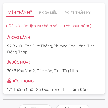
VIỆN THẨM MỸ
P.K DA LIỄU
PK. PT THẨM MỸ
( Đối với các dịch vụ chăm sóc da và phun xăm )
CAO LÃNH :
97-99-101 Tôn Đức Thắng, Phường Cao Lãnh, Tỉnh
Đồng Tháp
ĐỨC HÒA :
306B Khu Vực 2, Đức Hòa, Tỉnh Tây Ninh
ĐỨC TRỌNG :
171 Thống Nhất, Xã Đức Trọng, Tỉnh Lâm Đồng
CẦU GIẤY :