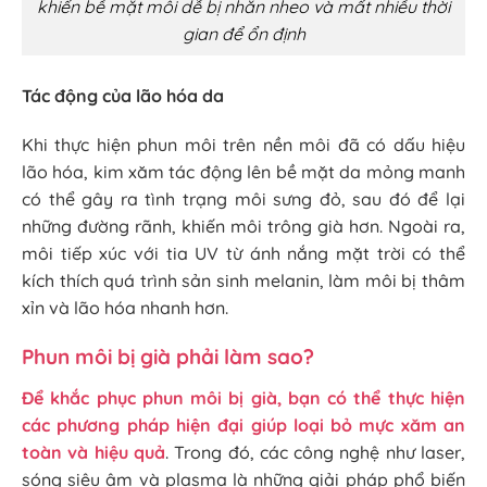
khiến bề mặt môi dễ bị nhăn nheo và mất nhiều thời
gian để ổn định
Tác động của lão hóa da
Khi thực hiện phun môi trên nền môi đã có dấu hiệu
lão hóa, kim xăm tác động lên bề mặt da mỏng manh
có thể gây ra tình trạng môi sưng đỏ, sau đó để lại
những đường rãnh, khiến môi trông già hơn. Ngoài ra,
môi tiếp xúc với tia UV từ ánh nắng mặt trời có thể
kích thích quá trình sản sinh melanin, làm môi bị thâm
xỉn và lão hóa nhanh hơn.
Phun môi bị già phải làm sao?
Để khắc phục phun môi bị già, bạn có thể thực hiện
các phương pháp hiện đại giúp loại bỏ mực xăm an
toàn và hiệu quả
. Trong đó, các công nghệ như laser,
sóng siêu âm và plasma là những giải pháp phổ biến