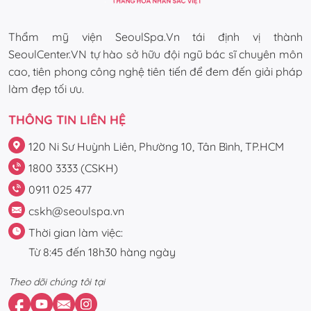
Thẩm mỹ viện SeoulSpa.Vn tái định vị thành
SeoulCenter.VN tự hào sở hữu đội ngũ bác sĩ chuyên môn
cao, tiên phong công nghệ tiên tiến để đem đến giải pháp
làm đẹp tối ưu.
THÔNG TIN LIÊN HỆ
120 Ni Sư Huỳnh Liên, Phường 10, Tân Bình, TP.HCM
1800 3333 (CSKH)
0911 025 477
cskh@seoulspa.vn
Thời gian làm việc:
Từ 8:45 đến 18h30 hàng ngày
Theo dõi chúng tôi tại