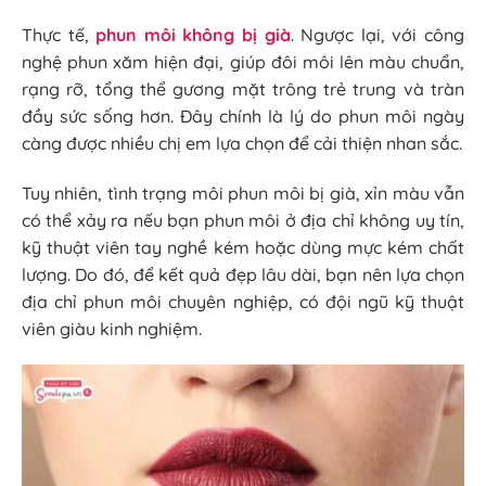
Thực tế,
phun môi không bị già
. Ngược lại, với công
nghệ phun xăm hiện đại, giúp đôi môi lên màu chuẩn,
rạng rỡ, tổng thể gương mặt trông trẻ trung và tràn
đầy sức sống hơn. Đây chính là lý do phun môi ngày
càng được nhiều chị em lựa chọn để cải thiện nhan sắc.
Tuy nhiên, tình trạng môi phun môi bị già, xỉn màu vẫn
có thể xảy ra nếu bạn phun môi ở địa chỉ không uy tín,
kỹ thuật viên tay nghề kém hoặc dùng mực kém chất
lượng. Do đó, để kết quả đẹp lâu dài, bạn nên lựa chọn
địa chỉ phun môi chuyên nghiệp, có đội ngũ kỹ thuật
viên giàu kinh nghiệm.