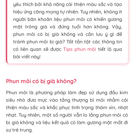
yêu thích bởi khả năng cải thiện màu sắc và tạo
hiệu ứng căng mọng tự nhiên. Tuy nhiên, không ít
người băn khoăn liệu phun môi có khiến gương
mặt trông già và đứng tuổi hơn không. Vậy,
phun môi có bị già không và cần lưu ý gì để
tránh phun môi bị già? Tất tần tật các thông tin
có liên quan sẽ được
Tips phun môi
tiết lộ qua
bài viết này!
Phun môi có bị già không?
Phun môi là phương pháp làm đẹp sử dụng đầu kim
siêu nhỏ đưa mực vào tầng thượng bì môi nhằm cải
thiện màu sắc và khắc phục tình trạng thâm xỉn, nhợt
nhạt. Tuy nhiên, một số người vẫn lo lắng phun môi có
bị già không và liệu kết quả có làm gương mặt mất đi
sự trẻ trung.