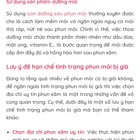
Sử dụng sản phẩm dưỡng môi
Sử dụng
son dưỡng sau phun môi
thường xuyên được
cho là cách làm mềm môi và ngăn ngừa nguy cơ môi
thô ráp, nứt nẻ sau phun môi. Chính vì thế, việc thoa
dưỡng môi chứa thành phần thiên nhiên như dầu dừa,
mật ong, vitamin E,.. là bước quan trọng để môi được
cấp ẩm đầy đủ và hồng hào hơn sau phun xăm.
Lưu ý để hạn chế tình trạng phun môi bị già
Đừng lo lắng quá nhiều về phun môi có bị già không,
để ngăn ngừa tình trạng phun môi bị già thì việc chọn
địa chỉ uy tín phun xăm là một trong những vấn đề vô
cùng quan trọng. Cụ thể, dưới đây là một số lưu ý hạn
chế tình trạng phun môi bị già mà bạn có thể tham
khảo:
Chọn địa chỉ phun xăm uy tín:
Việc thực hiện phun
môi tại cơ sở thẩm mỹ chuyên nghiệp với kỹ thuật