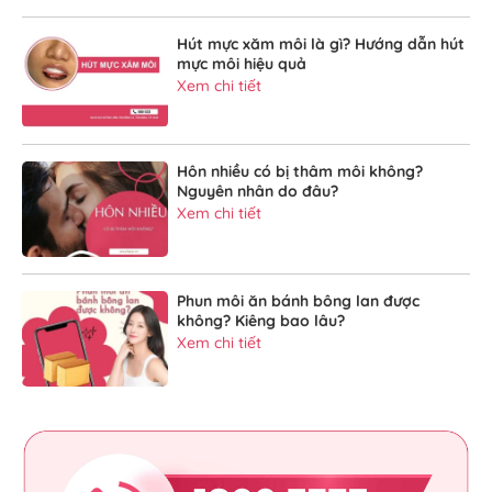
Hút mực xăm môi là gì? Hướng dẫn hút
mực môi hiệu quả
Xem chi tiết
Hôn nhiều có bị thâm môi không?
Nguyên nhân do đâu?
Xem chi tiết
Phun môi ăn bánh bông lan được
không? Kiêng bao lâu?
Xem chi tiết