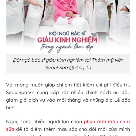
Đội ngũ bác sĩ giàu kinh nghiệm tại Thẩm mỹ viện
Seoul Spa Quảng Trị
Với mong muốn giúp chị em tiết kiệm chi phí điều trị,
SeoulSpa.Vn cung cấp rất nhiều chính sách ưu đãi,
giảm giá dịch vụ vào mỗi tháng và những dịp Lễ đặc
biệt.
Ngày càng nhiều người lựa chọn
phun môi màu cam
sữa
để tô điểm thêm màu sắc cho đôi môi của mình