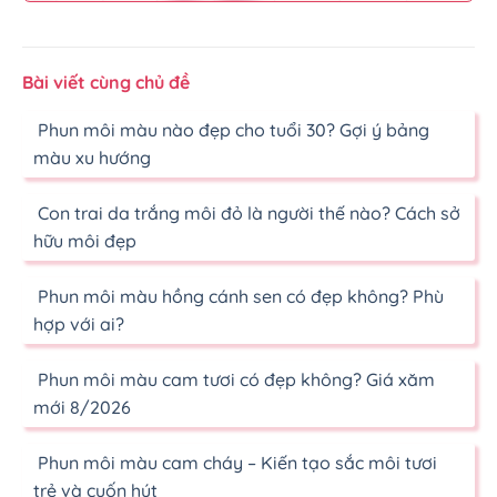
Bài viết cùng chủ đề
Phun môi màu nào đẹp cho tuổi 30? Gợi ý bảng
màu xu hướng
Con trai da trắng môi đỏ là người thế nào? Cách sở
hữu môi đẹp
Phun môi màu hồng cánh sen có đẹp không? Phù
hợp với ai?
Phun môi màu cam tươi có đẹp không? Giá xăm
mới 8/2026
Phun môi màu cam cháy – Kiến tạo sắc môi tươi
trẻ và cuốn hút