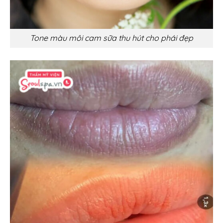
Tone màu môi cam sữa thu hút cho phái đẹp