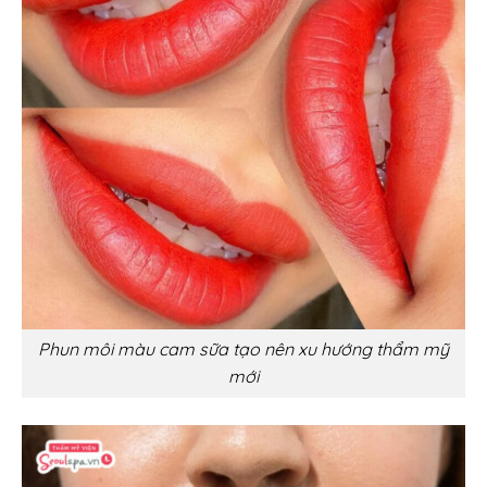
Phun môi màu cam sữa tạo nên xu hướng thẩm mỹ
mới