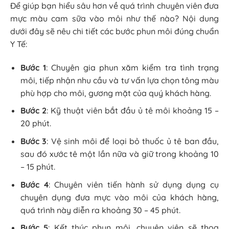
Để giúp bạn hiểu sâu hơn về quá trình chuyên viên đưa
mực màu cam sữa vào môi như thế nào? Nội dung
dưới đây sẽ nêu chi tiết các bước phun môi đúng chuẩn
Y Tế:
Bước 1
: Chuyên gia phun xăm kiểm tra tình trạng
môi, tiếp nhận nhu cầu và tư vấn lựa chọn tông màu
phù hợp cho môi, gương mặt của quý khách hàng.
Bước 2
: Kỹ thuật viên bắt đầu ủ tê môi khoảng 15 –
20 phút.
Bước 3
: Vệ sinh môi để loại bỏ thuốc ủ tê ban đầu,
sau đó xước tê một lần nữa và giữ trong khoảng 10
– 15 phút.
Bước 4
: Chuyên viên tiến hành sử dụng dụng cụ
chuyên dụng đưa mực vào môi của khách hàng,
quá trình này diễn ra khoảng 30 – 45 phút.
Bước 5
: Kết thúc phun môi, chuyên viên sẽ thoa