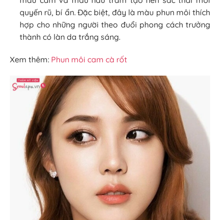
quyến rũ, bí ẩn. Đặc biệt, đây là màu phun môi thích
hợp cho những người theo đuổi phong cách trưởng
thành có làn da trắng sáng.
Xem thêm:
Phun môi cam cà rốt