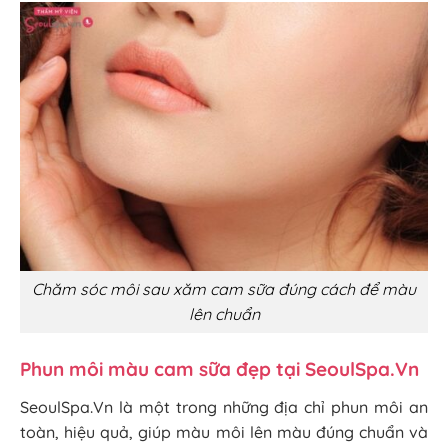
Chăm sóc môi sau xăm cam sữa đúng cách để màu
lên chuẩn
Phun môi màu cam sữa đẹp tại SeoulSpa.Vn
SeoulSpa.Vn là một trong những địa chỉ phun môi an
toàn, hiệu quả, giúp màu môi lên màu đúng chuẩn và