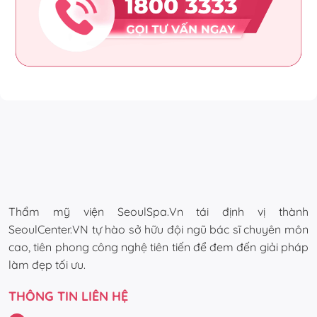
Thẩm mỹ viện SeoulSpa.Vn tái định vị thành
SeoulCenter.VN tự hào sở hữu đội ngũ bác sĩ chuyên môn
cao, tiên phong công nghệ tiên tiến để đem đến giải pháp
làm đẹp tối ưu.
THÔNG TIN LIÊN HỆ