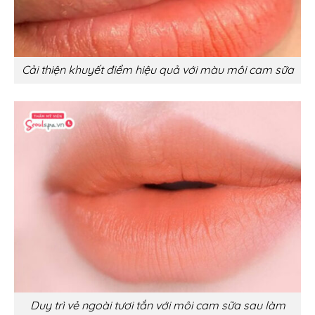
Cải thiện khuyết điểm hiệu quả với màu môi cam sữa
Duy trì vẻ ngoài tươi tắn với môi cam sữa sau làm