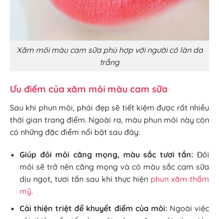
Xăm môi màu cam sữa phù hợp với người có làn da
trắng
Ưu điểm của xăm môi màu cam sữa
Sau khi phun môi, phái đẹp sẽ tiết kiệm được rất nhiều
thời gian trang điểm. Ngoài ra, màu phun môi này còn
có những đặc điểm nổi bật sau đây:
Giúp đôi môi căng mọng, màu sắc tươi tắn:
Đôi
môi sẽ trở nên căng mọng và có màu sắc cam sữa
dịu ngọt, tươi tắn sau khi thực hiện
phun xăm thẩm
mỹ
.
Cải thiện triệt để khuyết điểm của môi:
Ngoài việc