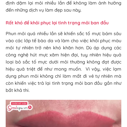
định dặm lại môi nhiều lần để không làm ảnh hưởng
đến những dịch vụ làm đẹp sau này.
Rất khó để khôi phục lại tình trạng môi ban đầu
Phun môi quá nhiều lần sẽ khiến sắc tố mực bám sâu
vào các lớp tế bào da và làm cho việc khôi phục màu
môi tự nhiên trở nên khó khăn hơn. Dù áp dụng các
công nghệ hút mực xăm hiện đại, tuy nhiên hiệu quả
loại bỏ sắc tố mực dưới môi thường không đạt được
hiệu quả triệt để như mong muốn. Vì vậy, việc lạm
dụng phun môi không chỉ làm mất đi vẻ tự nhiên mà
còn khiến việc trả lại tình trạng môi ban đầu gần như
bất khả thi.