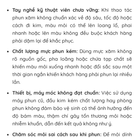
Tay nghề kỹ thuật viên chưa vững:
Khi thao tác
phun xăm không chuẩn xác về độ sâu, tốc độ hoặc
cách đi kim, màu môi có thể lên loang lổ, phai
nhanh hoặc lên màu không đều buộc khách hàng
phải dặm lại để khắc phục.
Chất lượng mực phun kém:
Dùng mực xăm không
rõ nguồn gốc, pha loãng hoặc chứa tạp chất sẽ
khiến màu môi xuống nhanh hoặc đổi sắc sau một
thời gian ngắn khiến khách hàng phải phun lại nhiều
lần.
Thiết bị, máy móc không đạt chuẩn:
Việc sử dụng
máy phun cũ, đầu kim kém chất lượng hay phòng
phun không đảm bảo vệ sinh có thể ảnh hưởng đến
độ bám màu, thậm chí gây tổn thương môi hoặc
nhiễm khuẩn, dẫn đến kết quả không như ý.
Chăm sóc môi sai cách sau khi phun:
Để môi dính