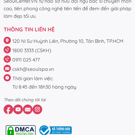
SeoulCenter.VN tự hào sở hữu đội ngũ bác sĩ chuyên môn
cao, tiên phong công nghệ tiên tiến để đem đến giải pháp
làm đẹp tối ưu.
THÔNG TIN LIÊN HỆ
120 Ni Sư Huỳnh Liên, Phường 10, Tân Bình, TP.HCM
1800 3333 (CSKH)
0911 025 477
cskh@seoulspa.vn
Thời gian làm việc:
Từ 8:45 đến 18h30 hàng ngày
Theo dõi chúng tôi tại