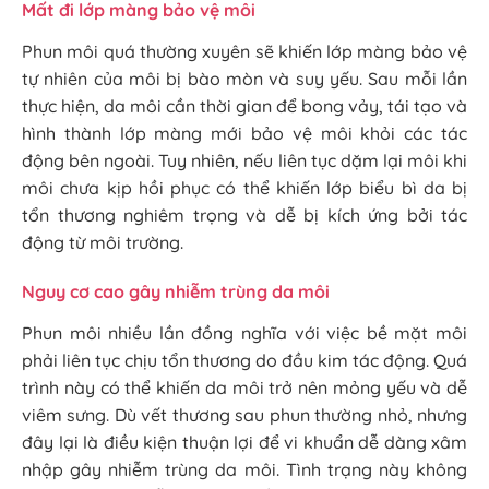
Mất đi lớp màng bảo vệ môi
Phun môi quá thường xuyên sẽ khiến lớp màng bảo vệ
tự nhiên của môi bị bào mòn và suy yếu. Sau mỗi lần
thực hiện, da môi cần thời gian để bong vảy, tái tạo và
hình thành lớp màng mới bảo vệ môi khỏi các tác
động bên ngoài. Tuy nhiên, nếu liên tục dặm lại môi khi
môi chưa kịp hồi phục có thể khiến lớp biểu bì da bị
tổn thương nghiêm trọng và dễ bị kích ứng bởi tác
động từ môi trường.
Nguy cơ cao gây nhiễm trùng da môi
Phun môi nhiều lần đồng nghĩa với việc bề mặt môi
phải liên tục chịu tổn thương do đầu kim tác động. Quá
trình này có thể khiến da môi trở nên mỏng yếu và dễ
viêm sưng. Dù vết thương sau phun thường nhỏ, nhưng
đây lại là điều kiện thuận lợi để vi khuẩn dễ dàng xâm
nhập gây nhiễm trùng da môi. Tình trạng này không