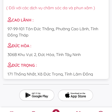
( Đối với các dịch vụ chăm sóc da và phun xăm )
CAO LÃNH :
97-99-101 Tôn Đức Thắng, Phường Cao Lãnh, Tỉnh
Đồng Tháp
ĐỨC HÒA :
306B Khu Vực 2, Đức Hòa, Tỉnh Tây Ninh
ĐỨC TRỌNG :
171 Thống Nhất, Xã Đức Trọng, Tỉnh Lâm Đồng
CẦU GIẤY :
84 Dịch Vọng Hậu, Phường Cầu Giấy, Thành phố Hà
Nội
TÂN UYÊN :