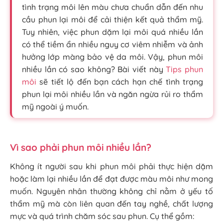
tình trạng môi lên màu chưa chuẩn dẫn đến nhu
cầu phun lại môi để cải thiện kết quả thẩm mỹ.
Tuy nhiên, việc phun dặm lại môi quá nhiều lần
có thể tiềm ẩn nhiều nguy cơ viêm nhiễm và ảnh
hưởng lớp màng bảo vệ da môi. Vậy, phun môi
nhiều lần có sao không? Bài viết này
Tips phun
môi
sẽ tiết lộ đến bạn cách hạn chế tình trạng
phun lại môi nhiều lần và ngăn ngừa rủi ro thẩm
mỹ ngoài ý muốn.
Vì sao phải phun môi nhiều lần?
Không ít người sau khi phun môi phải thực hiện dặm
hoặc làm lại nhiều lần để đạt được màu môi như mong
muốn. Nguyên nhân thường không chỉ nằm ở yếu tố
thẩm mỹ mà còn liên quan đến tay nghề, chất lượng
mực và quá trình chăm sóc sau phun. Cụ thể gồm: