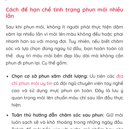
Cách để hạn chế tình trạng phun môi nhiều
lần
Sau khi phun môi, không ít người phải thực hiện dặm
xăm lại nhiều lần vì môi lên màu không đều hoặc phai
nhanh hơn so với mong đợi. Tuy nhiên, nếu biết chăm
sóc và lựa chọn đúng ngay từ đầu, bạn hoàn toàn có
thể duy trì màu môi bền đẹp lâu dài mà không cần
phun đi phun lại. Cụ thể gồm:
Chọn cơ sở phun xăm chất lượng:
Ưu tiên các
địa
chỉ phun môi uy tín
có đội ngũ chuyên viên tay nghề
cao và sử dụng mực phun an toàn. Đây là lưu ý
quan trọng môi lên chuẩn màu chỉ sau lần đầu thực
hiện.
Tuân thủ hướng dẫn chăm sóc sau phun:
Giữ môi
luôn sạch sẽ và khô thoáng trong những ngày đầu.