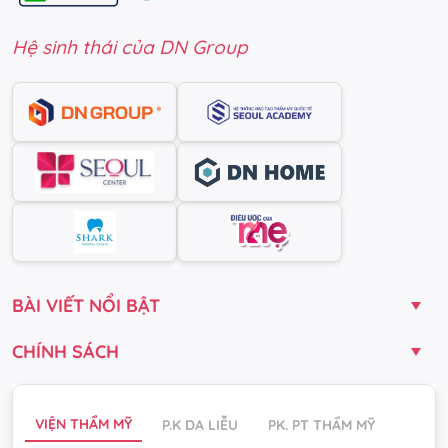
Hệ sinh thái của DN Group
BÀI VIẾT NỔI BẬT
CHÍNH SÁCH
VIỆN THẨM MỸ
P.K DA LIỄU
PK. PT THẨM MỸ