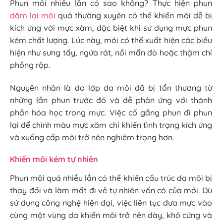
Phun môi nhiều lần có sao không? Thực hiện phun
dặm lại môi
quá thường xuyên có thể khiến môi dễ bị
kích ứng với mực xăm, đặc biệt khi sử dụng mực phun
kém chất lượng. Lúc này, môi có thể xuất hiện các biểu
hiện như sưng tấy, ngứa rát, nổi mẩn đỏ hoặc thậm chí
phồng rộp.
Nguyên nhân là do lớp da môi đã bị tổn thương từ
những lần phun trước đó và dễ phản ứng với thành
phần hóa học trong mực. Việc cố gắng phun đi phun
lại để chỉnh màu mực xăm chỉ khiến tình trạng kích ứng
và xuống cấp môi trở nên nghiêm trọng hơn.
Khiến môi kém tự nhiên
Phun môi quá nhiều lần có thể khiến cấu trúc da môi bị
thay đổi và làm mất đi vẻ tự nhiên vốn có của môi. Dù
sử dụng công nghệ hiện đại, việc liên tục đưa mực vào
cùng một vùng da khiến môi trở nên dày, khô cứng và