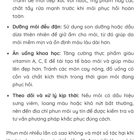
Tránh để môi tiếp xúc với nước, mỹ phẩm hay các
chất tẩy rửa mạnh trước khi môi phục hồi hoàn
toàn.
Dưỡng môi đều đặn:
Sử dụng son dưỡng hoặc dầu
dừa thiên nhiên để giữ ẩm cho môi, từ đó giúp da
môi mềm mịn và ổn định màu lâu dài hơn.
Ăn uống khoa học:
Tăng cường thực phẩm giàu
vitamin A, C, E để tái tạo tế bào môi và giúp màu
lên đẹp hơn. Tránh các món cay nóng, đồ uống có
cồn và chất kích thích trong thời gian môi đang
phục hồi.
Theo dõi và xử lý kịp thời:
Nếu môi có dấu hiệu
sưng viêm, loang màu hoặc khô nứt bất thường,
nên đến địa chỉ phun môi uy tín
để được kiểm tra và
tư vấn phương pháp khắc phục đúng cách.
Phun môi nhiều lần có sao không
và một số tác hại khi