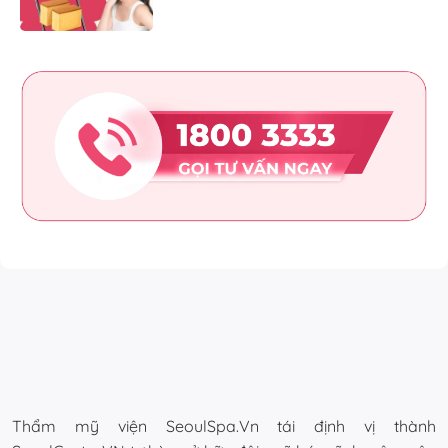
Thẩm mỹ viện SeoulSpa.Vn tái định vị thành