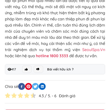
lặp lại phun môi quá nhiều lần đã được tiết lộ qua bài
viết này. Có thể thấy, môi sẽ đối mặt với nguy cơ kích
ứng, nhiễm trùng và khó thực hiện thêm bất kỳ phương
pháp làm đẹp môi khác nếu can thiệp phun đi phun lại
quá nhiều lần. Chính vì thế, cần tuân thủ đúng lịch dặm
môi của chuyên viên và chăm sóc môi đúng cách tại
nhà để duy trì màu môi lâu dài theo thời gian. Để xử lý
các vấn đề về môi, hay cải thiện sắc môi như ý, có thể
trải nghiệm dịch vụ tại thẩm mỹ viện
SeoulSpa.Vn
hoặc liên hệ qua
hotline 1800 3333
để được tư vấn.
417
Bài viết hữu ích ?
Chia sẻ
4.3
/ 5. -
6
Đánh giá