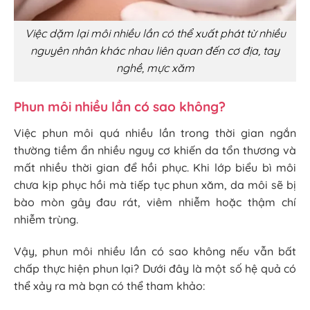
Việc dặm lại môi nhiều lần có thể xuất phát từ nhiều
nguyên nhân khác nhau liên quan đến cơ địa, tay
nghề, mực xăm
Phun môi nhiều lần có sao không?
Việc phun môi quá nhiều lần trong thời gian ngắn
thường tiềm ẩn nhiều nguy cơ khiến da tổn thương và
mất nhiều thời gian để hồi phục. Khi lớp biểu bì môi
chưa kịp phục hồi mà tiếp tục phun xăm, da môi sẽ bị
bào mòn gây đau rát, viêm nhiễm hoặc thậm chí
nhiễm trùng.
Vậy, phun môi nhiều lần có sao không nếu vẫn bất
chấp thực hiện phun lại? Dưới đây là một số hệ quả có
thể xảy ra mà bạn có thể tham khảo: