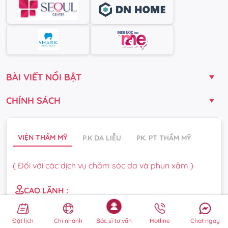
BÀI VIẾT NỔI BẬT
CHÍNH SÁCH
VIỆN THẨM MỸ
P.K DA LIỄU
PK. PT THẨM MỸ
( Đối với các dịch vụ chăm sóc da và phun xăm )
CAO LÃNH :
97-99-101 Tôn Đức Thắng, Phường Cao Lãnh, Tỉnh
Đồng Tháp
Đặt lịch
Chi nhánh
Bác sĩ tư vấn
Hotline
Chat ngay