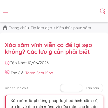
Trang chủ
Tip làm đẹp
Kiến thức phun xăm
Xóa xăm vĩnh viễn có để lại sẹo
không? Các lưu ý cần phải biết
Cập Nhật 10/06/2026
Tác Giả:
Team SeoulSpa
Kích thước chữ
Mặc định
Lớn hơn
Xóa xăm là phương pháp loại bỏ hình xăm cũ,
trả lại vẻ đẹp mịn màng và đều màu cho làn da.