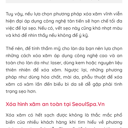
Tuy vậy, nếu lựa chọn phương pháp xóa xăm vĩnh viễn
hiện đại áp dụng công nghệ tân tiến sẽ hạn chế tối đa
việc để lại sẹo. Nếu có, vết sẹo này cũng khá nhạt màu
và khó để nhìn thấy nếu không để ý kỹ.
Thế nên, để tính thẩm mỹ cho làn da bạn nên lựa chọn
những cách xóa xăm áp dụng công nghệ cao và an
toàn cho làn da như: laser, dùng kem hoặc nguyên liệu
thiên nhiên để xóa xăm. Ngược lại, những phương
pháp như: dùng hóa chất, mài da, phẫu thuật để xóa
xăm có xâm lấn đến biểu bì da sẽ dễ gặp phải tình
trạng sẹo hơn.
Xóa hình xăm an toàn tại SeoulSpa.Vn
Xóa xăm có hết sạch được không là thắc mắc phổ
biến của nhiều khách hàng khi tìm hiểu về phương