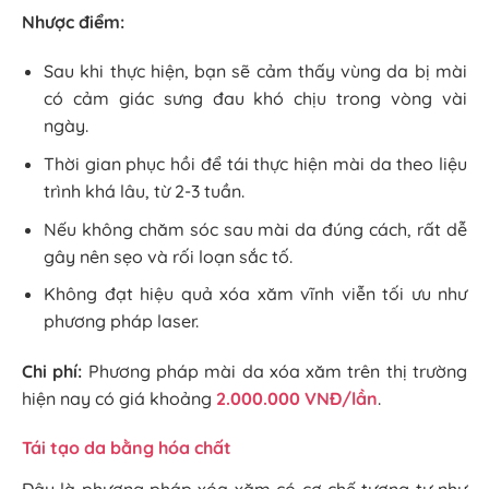
Nhược điểm:
Sau khi thực hiện, bạn sẽ cảm thấy vùng da bị mài
có cảm giác sưng đau khó chịu trong vòng vài
ngày.
Thời gian phục hồi để tái thực hiện mài da theo liệu
trình khá lâu, từ 2-3 tuần.
Nếu không chăm sóc sau mài da đúng cách, rất dễ
gây nên sẹo và rối loạn sắc tố.
Không đạt hiệu quả xóa xăm vĩnh viễn tối ưu như
phương pháp laser.
Chi phí:
Phương pháp mài da xóa xăm trên thị trường
hiện nay có giá khoảng
2.000.000 VNĐ/lần
.
Tái tạo da bằng hóa chất
Đây là phương pháp xóa xăm có cơ chế tương tự như