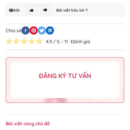
658
Bài viết hữu ích ?
Chia sẻ
4.9
/ 5. -
11
Đánh giá
ĐĂNG KÝ TƯ VẤN
Bài viết cùng chủ đề