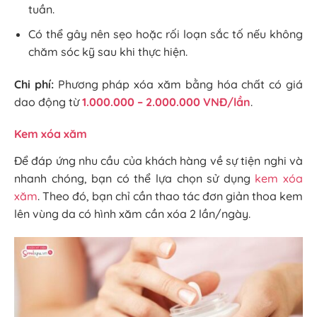
tuần.
Có thể gây nên sẹo hoặc rối loạn sắc tố nếu không
chăm sóc kỹ sau khi thực hiện.
Chi phí:
Phương pháp xóa xăm bằng hóa chất có giá
dao động từ
1.000.000 – 2.000.000 VNĐ/lần
.
Kem xóa xăm
Để đáp ứng nhu cầu của khách hàng về sự tiện nghi và
nhanh chóng, bạn có thể lựa chọn sử dụng
kem xóa
xăm
. Theo đó, bạn chỉ cần thao tác đơn giản thoa kem
lên vùng da có hình xăm cần xóa 2 lần/ngày.