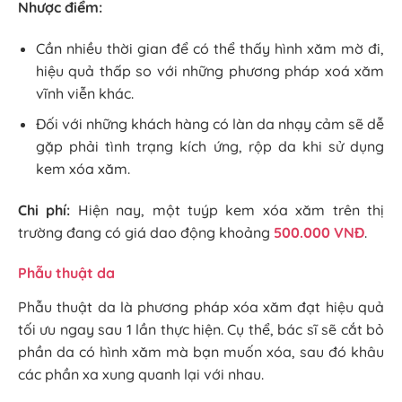
Nhược điểm:
Cần nhiều thời gian để có thể thấy hình xăm mờ đi,
hiệu quả thấp so với những phương pháp xoá xăm
vĩnh viễn khác.
Đối với những khách hàng có làn da nhạy cảm sẽ dễ
gặp phải tình trạng kích ứng, rộp da khi sử dụng
kem xóa xăm.
Chi phí:
Hiện nay, một tuýp kem xóa xăm trên thị
trường đang có giá dao động khoảng
500.000 VNĐ
.
Phẫu thuật da
Phẫu thuật da là phương pháp xóa xăm đạt hiệu quả
tối ưu ngay sau 1 lần thực hiện. Cụ thể, bác sĩ sẽ cắt bỏ
phần da có hình xăm mà bạn muốn xóa, sau đó khâu
các phần xa xung quanh lại với nhau.