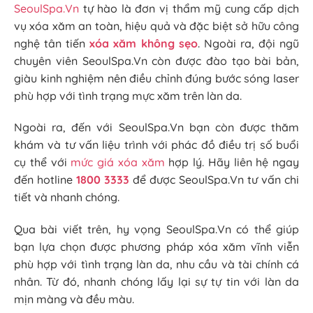
SeoulSpa.Vn
tự hào là đơn vị thẩm mỹ cung cấp dịch
vụ xóa xăm an toàn, hiệu quả và đặc biệt sở hữu công
nghệ tân tiến
xóa xăm không sẹo
. Ngoài ra, đội ngũ
chuyên viên SeoulSpa.Vn còn được đào tạo bài bản,
giàu kinh nghiệm nên điều chỉnh đúng bước sóng laser
phù hợp với tình trạng mực xăm trên làn da.
Ngoài ra, đến với SeoulSpa.Vn bạn còn được thăm
khám và tư vấn liệu trình với phác đồ điều trị số buổi
cụ thể với
mức giá xóa xăm
hợp lý. Hãy liên hệ ngay
đến hotline
1800 3333
để được SeoulSpa.Vn tư vấn chi
tiết và nhanh chóng.
Qua bài viết trên, hy vọng SeoulSpa.Vn có thể giúp
bạn lựa chọn được phương pháp xóa xăm vĩnh viễn
phù hợp với tình trạng làn da, nhu cầu và tài chính cá
nhân. Từ đó, nhanh chóng lấy lại sự tự tin với làn da
mịn màng và đều màu.