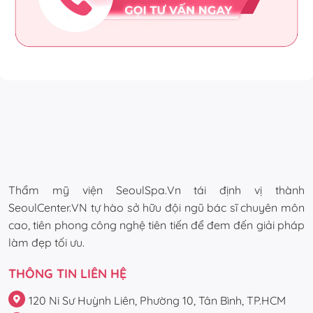
Thẩm mỹ viện SeoulSpa.Vn tái định vị thành
SeoulCenter.VN tự hào sở hữu đội ngũ bác sĩ chuyên môn
cao, tiên phong công nghệ tiên tiến để đem đến giải pháp
làm đẹp tối ưu.
THÔNG TIN LIÊN HỆ
120 Ni Sư Huỳnh Liên, Phường 10, Tân Bình, TP.HCM