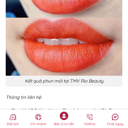
Kết quả phun môi tại TMV Rio Beauty
Thông tin liên hệ:
Địa chỉ: 47 P. Kim Ngưu, Thanh Lương, Hai Bà Trưng,
Hà Nội
Đặt lịch
Chi nhánh
Bác sĩ tư vấn
Hotline
Chat ngay
Điện thoại: 096 694 19 99