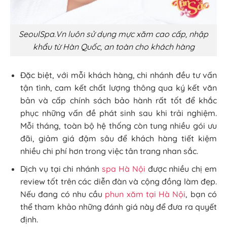
SeoulSpa.Vn luôn sử dụng mực xăm cao cấp, nhập
khẩu từ Hàn Quốc, an toàn cho khách hàng
Đặc biệt, với mỗi khách hàng, chi nhánh đều tư vấn
tận tình, cam kết chất lượng thông qua ký kết văn
bản và cấp chính sách bảo hành rất tốt để khắc
phục những vấn đề phát sinh sau khi trải nghiệm.
Mỗi tháng, toàn bộ hệ thống còn tung nhiều gói ưu
đãi, giảm giá đậm sâu để khách hàng tiết kiệm
nhiều chi phí hơn trong việc tân trang nhan sắc.
Dịch vụ tại chi nhánh
spa Hà Nội
được nhiều chị em
review tốt trên các diễn đàn và cộng đồng làm đẹp.
Nếu đang có nhu cầu
phun xăm tại Hà Nội
, bạn có
thể tham khảo những đánh giá này để đưa ra quyết
định.