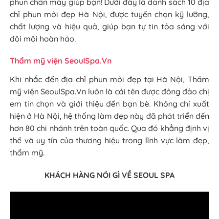
phun chân mày giúp bạn! Dưới đây là danh sách 10 địa
chỉ phun môi đẹp Hà Nội, được tuyển chọn kỹ lưỡng,
chất lượng và hiệu quả, giúp bạn tự tin tỏa sáng với
đôi môi hoàn hảo.
Thẩm mỹ viện SeoulSpa.Vn
Khi nhắc đến địa chỉ phun môi đẹp tại Hà Nội, Thẩm
mỹ viện SeoulSpa.Vn luôn là cái tên được đông đảo chị
em tin chọn và giới thiệu đến bạn bè. Không chỉ xuất
hiện ở Hà Nội, hệ thống làm đẹp này đã phát triển đến
hơn 80 chi nhánh trên toàn quốc. Qua đó khẳng định vị
thế và uy tín của thương hiệu trong lĩnh vực làm đẹp,
thẩm mỹ.
KHÁCH HÀNG NÓI GÌ VỀ SEOUL SPA