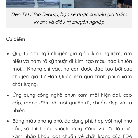
Đến TMV Rio Beauty, bạn sẽ được chuyên gia thăm
khám và điều trị chuyên nghiệp
Ưu điểm:
Quy tụ đội ngũ chuyên gia giàu kinh nghiệm, am
hiểu và nắm rõ kỹ thuật đi kim, tạo màu, tạo khuôn
môi,… Không chỉ vậy, họ còn được đào tạo bởi các
chuyên gia từ Hàn Quốc nên quá trình phun xăm
chất lượng.
Ứng dụng công nghệ phun xăm môi hiện đại, cao
cấp, mang đến bờ môi quyến rũ, chuẩn đẹp và tự
nhiên.
Bảng màu phong phú, đa dạng phù hợp với mọi nhu
cầu, sở thích của khách hàng. Cùng với đó là mực
xăm nhập khẩu, đạt chuẩn về chất lượng của FDA