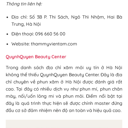
Thông tin liên hệ:
Địa chỉ: Số 3B P. Thi Sách, Ngô Thì Nhậm, Hai Bà
Trưng, Hà Nội
Điện thoại: 096 660 56 00
Website: thammyvientam.com
QuynhQuyen Beauty Center
Trong danh sách địa chỉ xăm môi uy tín ở Hà Nội
không thể thiếu QuynhQuyen Beauty Center. Đây là địa
chỉ chuyên về phun xăm ở Hà Nội được đánh giá rất
cao. Tại đây có nhiều dịch vụ như phun mí, phun chân
mày, nối/uốn lông mi và phun môi. Điểm nổi bật tại
đây là quá trình thực hiện sẽ được chính master đứng
đầu cơ sở đảm nhiệm nên độ an toàn và hiệu quả cao.