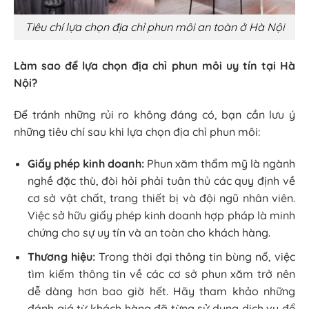
Tiêu chí lựa chọn địa chỉ phun môi an toàn ở Hà Nội
Làm sao để lựa chọn địa chỉ phun môi uy tín tại Hà
Nội?
Để tránh những rủi ro không đáng có, bạn cần lưu ý
những tiêu chí sau khi lựa chọn địa chỉ phun môi:
Giấy phép kinh doanh:
Phun xăm thẩm mỹ là ngành
nghề đặc thù, đòi hỏi phải tuân thủ các quy định về
cơ sở vật chất, trang thiết bị và đội ngũ nhân viên.
Việc sở hữu giấy phép kinh doanh hợp pháp là minh
chứng cho sự uy tín và an toàn cho khách hàng.
Thương hiệu:
Trong thời đại thông tin bùng nổ, việc
tìm kiếm thông tin về các cơ sở phun xăm trở nên
dễ dàng hơn bao giờ hết. Hãy tham khảo những
đánh giá từ khách hàng đã từng sử dụng dịch vụ để