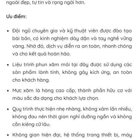
ngoài đẹp, tự tin và rạng ngời hơn.
Ưu điểm:
Đội ngũ chuyên gia và kỹ thuật viên được đào tạo
bài bản, có kinh nghiệm dày dặn và tay nghề vững
vàng. Nhờ đó, dịch vụ diễn ra an toàn, nhanh chóng
và cho kết quả hoàn hảo.
Liệu trình phun xăm môi tại đây được sử dụng các
sản phẩm lành tính, không gây kích ứng, an toàn
cho khách hàng.
Mực xăm là hàng cao cấp, thành phần hữu cơ với
màu sắc đa dạng cho khách lựa chọn.
Quy trình thực hiện nhẹ nhàng, không xâm lấn nhiều,
không đau nên thời gian nghỉ dưỡng ngắn và không
cần kiêng cữ lâu.
Không gian hiện đại, hệ thống trang thiết bị, máy