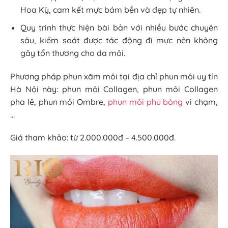
Hoa Kỳ, cam kết mực bám bền và đẹp tự nhiên.
Quy trình thực hiện bài bản với nhiều bước chuyên
sâu, kiểm soát được tác động đi mực nên không
gây tổn thương cho da môi.
Phương pháp phun xăm môi tại địa chỉ phun môi uy tín
Hà Nội này: phun môi Collagen, phun môi Collagen
pha lê, phun môi Ombre,
phun môi phủ bóng
vi chạm,
…
Giá tham khảo: từ 2.000.000đ – 4.500.000đ.