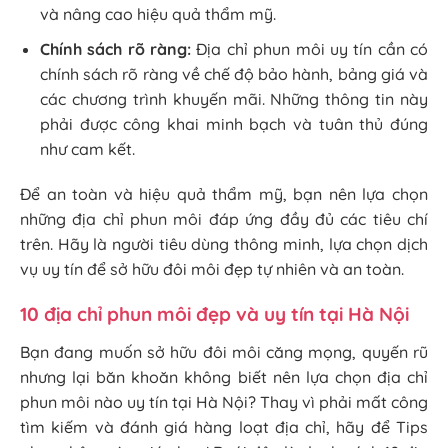
và nâng cao hiệu quả thẩm mỹ.
Chính sách rõ ràng:
Địa chỉ phun môi uy tín cần có
chính sách rõ ràng về chế độ bảo hành, bảng giá và
các chương trình khuyến mãi. Những thông tin này
phải được công khai minh bạch và tuân thủ đúng
như cam kết.
Để an toàn và hiệu quả thẩm mỹ, bạn nên lựa chọn
những địa chỉ phun môi đáp ứng đầy đủ các tiêu chí
trên. Hãy là người tiêu dùng thông minh, lựa chọn dịch
vụ uy tín để sở hữu đôi môi đẹp tự nhiên và an toàn.
10 địa chỉ phun môi đẹp và uy tín tại Hà Nội
Bạn đang muốn sở hữu đôi môi căng mọng, quyến rũ
nhưng lại băn khoăn không biết nên lựa chọn địa chỉ
phun môi nào uy tín tại Hà Nội? Thay vì phải mất công
tìm kiếm và đánh giá hàng loạt địa chỉ, hãy để Tips