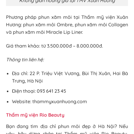
Không gian hoàng gia tại TMV Xuân Hương
Phương pháp phun xăm môi tại Thẩm mỹ viện Xuân
Hương: phun xăm môi Ombre, phun xăm môi Collagen
và phun xăm môi Miracle Lip Liner.
Giá tham khảo: từ 3.500.000đ – 8.000.000đ.
Thông tin liên hệ:
Địa chỉ: 22 P. Triệu Việt Vương, Bùi Thị Xuân, Hai Bà
Trưng, Hà Nội
Điện thoại: 093 641 23 45
Website: thammyxuanhuong.com
Thẩm mỹ viện Rio Beauty
Bạn đang tìm địa chỉ phun môi đẹp ở Hà Nội? Nếu
vậy, hãy dừng chân tại Thẩm mỹ viện Rio Beauty.