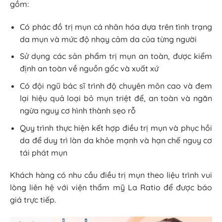
gồm:
Có phác đồ trị mụn cá nhân hóa dựa trên tình trạng
da mụn và mức độ nhạy cảm da của từng người
Sử dụng các sản phẩm trị mụn an toàn, được kiểm
định an toàn về nguồn gốc và xuất xứ
Có đội ngũ bác sĩ trình độ chuyên môn cao và đem
lại hiệu quả loại bỏ mụn triệt để, an toàn và ngăn
ngừa nguy cơ hình thành sẹo rỗ
Quy trình thực hiện kết hợp điều trị mụn và phục hồi
da để duy trì làn da khỏe mạnh và hạn chế nguy cơ
tái phát mụn
Khách hàng có nhu cầu điều trị mụn theo liệu trình vui
lòng liên hệ với viện thẩm mỹ La Ratio để được báo
giá trực tiếp.