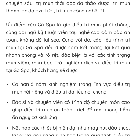
chuyên sâu, trị mụn thải độc da thảo dược, trị mụn
thanh lọc da oxy tươi, trị mụn công nghệ IPL.
Ưu điểm của Gà Spa là giá điều trị mụn phải chăng,
cùng đội ngũ kỹ thuật viên tay nghề cao đảm bảo an
toàn, không để lại sẹo. Cùng với đó, các liệu trình trị
mụn tại Gà Spa đều được cam kết mang lại kết quả
nhanh chóng và rõ rệt, đặc biệt là với các tình trạng
mụn viêm, mụn bọc. Trải nghiệm dịch vụ điều trị mụn
tại Gà Spa, khách hàng sẽ được:
Có hơn 5 năm kinh nghiệm trong lĩnh vực điều trị
mụn nói riêng và điều trị da liễu nói chung
Bác sĩ và chuyên viên có trình độ chuyên môn cao
giúp điều trị mụn an toàn, triệt để mà không tiềm
ẩn nguy cơ kích ứng
Kết hợp các thiết bị hiện đại như máy hút dầu thừa,
laser và ánh sáng sinh học trong quá trình điều trị