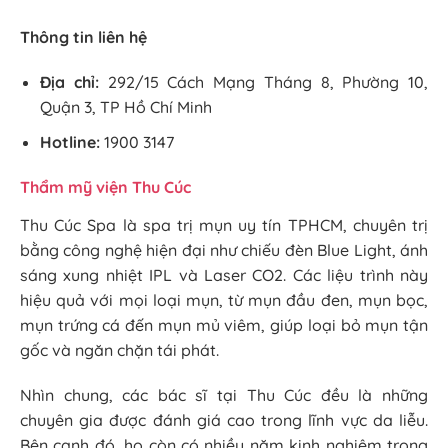
Thông tin liên hệ
Địa chỉ:
292/15 Cách Mạng Tháng 8, Phường 10,
Quận 3, TP Hồ Chí Minh
Hotline:
1900 3147
Thẩm mỹ viện Thu Cúc
Thu Cúc Spa là spa trị mụn uy tín TPHCM, chuyên trị
bằng công nghệ hiện đại như chiếu đèn Blue Light, ánh
sáng xung nhiệt IPL và Laser CO2. Các liệu trình này
hiệu quả với mọi loại mụn, từ mụn đầu đen, mụn bọc,
mụn trứng cá đến mụn mủ viêm, giúp loại bỏ mụn tận
gốc và ngăn chặn tái phát.
Nhìn chung, các bác sĩ tại Thu Cúc đều là những
chuyên gia được đánh giá cao trong lĩnh vực da liễu.
Bên cạnh đó, họ còn có nhiều năm kinh nghiệm trong