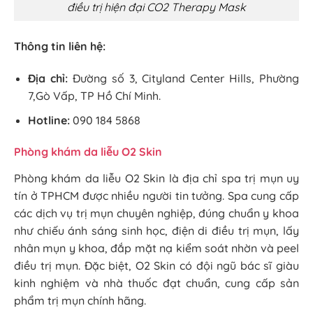
điều trị hiện đại CO2 Therapy Mask
Thông tin liên hệ:
Địa chỉ:
Đường số 3, Cityland Center Hills, Phường
7,Gò Vấp, TP Hồ Chí Minh.
Hotline:
090 184 5868
Phòng khám da liễu O2 Skin
Phòng khám da liễu O2 Skin là địa chỉ spa trị mụn uy
tín ở TPHCM được nhiều người tin tưởng. Spa cung cấp
các dịch vụ trị mụn chuyên nghiệp, đúng chuẩn y khoa
như chiếu ánh sáng sinh học, điện di điều trị mụn, lấy
nhân mụn y khoa, đắp mặt nạ kiểm soát nhờn và peel
điều trị mụn. Đặc biệt, O2 Skin có đội ngũ bác sĩ giàu
kinh nghiệm và nhà thuốc đạt chuẩn, cung cấp sản
phẩm trị mụn chính hãng.