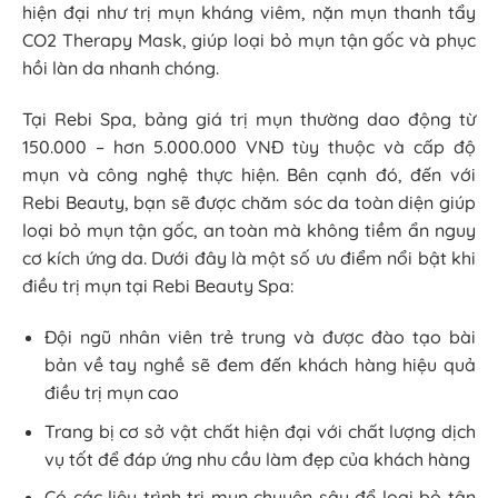
hiện đại như trị mụn kháng viêm, nặn mụn thanh tẩy
CO2 Therapy Mask, giúp loại bỏ mụn tận gốc và phục
hồi làn da nhanh chóng.
Tại Rebi Spa, bảng giá trị mụn thường dao động từ
150.000 – hơn 5.000.000 VNĐ tùy thuộc và cấp độ
mụn và công nghệ thực hiện. Bên cạnh đó, đến với
Rebi Beauty, bạn sẽ được chăm sóc da toàn diện giúp
loại bỏ mụn tận gốc, an toàn mà không tiềm ẩn nguy
cơ kích ứng da. Dưới đây là một số ưu điểm nổi bật khi
điều trị mụn tại Rebi Beauty Spa:
Đội ngũ nhân viên trẻ trung và được đào tạo bài
bản về tay nghề sẽ đem đến khách hàng hiệu quả
điều trị mụn cao
Trang bị cơ sở vật chất hiện đại với chất lượng dịch
vụ tốt để đáp ứng nhu cầu làm đẹp của khách hàng
Có các liệu trình trị mụn chuyên sâu để loại bỏ tận