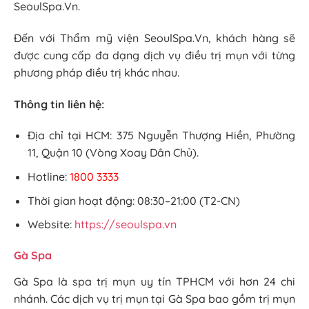
SeoulSpa.Vn.
Đến với Thẩm mỹ viện SeoulSpa.Vn, khách hàng sẽ
được cung cấp đa dạng dịch vụ điều trị mụn với từng
phương pháp điều trị khác nhau.
Thông tin liên hệ:
Địa chỉ tại HCM: 375 Nguyễn Thượng Hiền, Phường
11, Quận 10 (Vòng Xoay Dân Chủ).
Hotline:
1800 3333
Thời gian hoạt động: 08:30–21:00 (T2-CN)
Website:
https://seoulspa.vn
Gà Spa
Gà Spa là spa trị mụn uy tín TPHCM với hơn 24 chi
nhánh. Các dịch vụ trị mụn tại Gà Spa bao gồm trị mụn