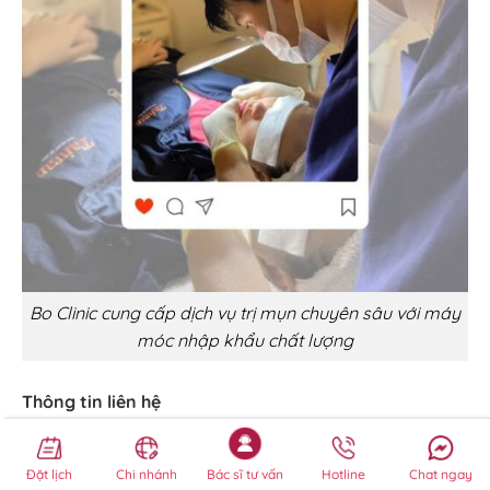
Bo Clinic cung cấp dịch vụ trị mụn chuyên sâu với máy
móc nhập khẩu chất lượng
Thông tin liên hệ
Địa chỉ:
41 Đường Hoa Sữa, Phường 7, Quận Phú
Đặt lịch
Chi nhánh
Bác sĩ tư vấn
Hotline
Chat ngay
Nhuận,TP Hồ Chí Minh.