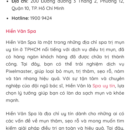
Địa chỉ:
200 Đường đường 3 Tháng 2, Phường 12,
Quận 10, TP. Hồ Chí Minh
Hotline:
1900 9424
Hiền Vân Spa
Hiền Vân Spa là một trong những địa chỉ spa trị mụn
uy tín ở TPHCM nổi tiếng với dịch vụ điều trị mụn, đã
có hàng ngàn khách hàng đã được chữa trị thành
công. Tại đây, bạn có thể trải nghiệm dịch vụ
Pixelmaster, giúp loại bỏ mụn, trị thâm, sẹo rỗ, nám
và tàn nhang hiệu quả. Với sự tận tâm và chuyên
nghiệp của đội ngũ bác sĩ, Hiền Vân là
Spa uy tín
, lựa
chọn lý tưởng giúp bạn có làn da sạch mụn và khỏe
mạnh.
Hiền Vân Spa là địa chỉ uy tín dành cho những ai có
các vấn đề về mụn thâm, sẹo rỗ và mong muốn tìm
kiếm giải pháp điều trị an toàn và hiệu quả. Tại đây,