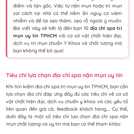
điểm và tận gốc. Việc tự nặn mụn hoặc trị mụn
sai cách tại nhà có thể tiềm ẩn nguy cơ viêm
nhiễm và để lại sẹo thâm, sẹo rỗ ngoài ý muốn.
Bài viết này sẽ tiết lộ đến bạn 10
địa chỉ spa trị
mụn uy tín TPHCM
với cơ sở vật chất hiện đại,
dịch vụ trị mụn chuẩn Y Khoa và chất lượng mà
bạn không thể bỏ qua!
Tiêu chí lựa chọn địa chỉ spa nặn mụn uy tín
Khi tìm kiếm địa chỉ spa trị mụn uy tín TPHCM, bạn cần
lựa chọn địa chỉ đáp ứng đầy đủ các tiêu chí về cơ sở
vật chất hiện đại, dịch vụ chuẩn y khoa và các yếu tố
liên quan đến giá cả, feedback khách hàng,… Cụ thể,
dưới đây là một số tiêu chí lựa chọn địa chỉ spa nặn
mụn chất lượng và uy tín mà bạn có thể tham khảo: