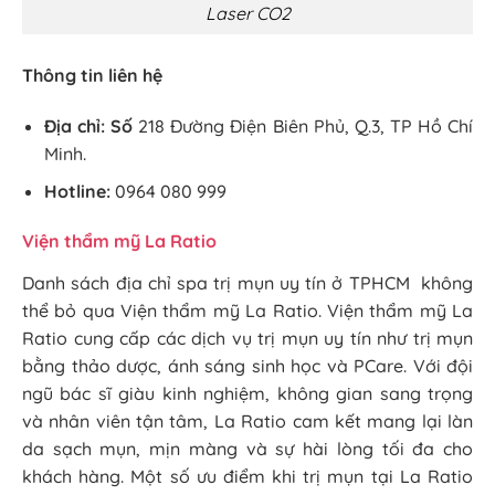
Laser CO2
Thông tin liên hệ
Địa chỉ: Số
218 Đường Điện Biên Phủ, Q.3, TP Hồ Chí
Minh.
Hotline:
0964 080 999
Viện thẩm mỹ La Ratio
Danh sách địa chỉ spa trị mụn uy tín ở TPHCM không
thể bỏ qua Viện thẩm mỹ La Ratio. Viện thẩm mỹ La
Ratio cung cấp các dịch vụ trị mụn uy tín như trị mụn
bằng thảo dược, ánh sáng sinh học và PCare. Với đội
ngũ bác sĩ giàu kinh nghiệm, không gian sang trọng
và nhân viên tận tâm, La Ratio cam kết mang lại làn
da sạch mụn, mịn màng và sự hài lòng tối đa cho
khách hàng. Một số ưu điểm khi trị mụn tại La Ratio