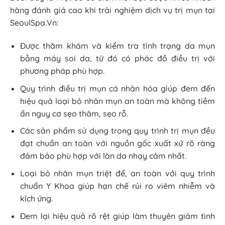
hàng đánh giá cao khi trải nghiệm dịch vụ trị mụn tại
SeoulSpa.Vn:
Được thăm khám và kiểm tra tình trạng da mụn
bằng máy soi da, từ đó có phác đồ điều trị với
phương pháp phù hợp.
Quy trình điều trị mụn cá nhân hóa giúp đem đến
hiệu quả loại bỏ nhân mụn an toàn mà không tiềm
ẩn nguy cơ sẹo thâm, sẹo rỗ.
Các sản phẩm sử dụng trong quy trình trị mụn đều
đạt chuẩn an toàn với nguồn gốc xuất xứ rõ ràng
đảm bảo phù hợp với làn da nhạy cảm nhất.
Loại bỏ nhân mụn triệt để, an toàn với quy trình
chuẩn Y Khoa giúp hạn chế rủi ro viêm nhiễm và
kích ứng.
Đem lại hiệu quả rõ rệt giúp làm thuyên giảm tình