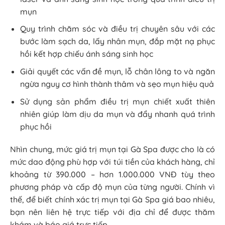
mụn
Quy trình chăm sóc và điều trị chuyên sâu với các
bước làm sạch da, lấy nhân mụn, đắp mặt nạ phục
hồi kết hợp chiếu ánh sáng sinh học
Giải quyết các vấn đề mụn, lỗ chân lông to và ngăn
ngừa nguy cơ hình thành thâm và sẹo mụn hiệu quả
Sử dụng sản phẩm điều trị mụn chiết xuất thiên
nhiên giúp làm dịu da mụn và đẩy nhanh quá trình
phục hồi
Nhìn chung, mức giá trị mụn tại Gà Spa được cho là có
mức dao động phù hợp với túi tiền của khách hàng, chỉ
khoảng từ 390.000 – hơn 1.000.000 VNĐ tùy theo
phương pháp và cấp độ mụn của từng người. Chính vì
thế, để biết chính xác trị mụn tại Gà Spa giá bao nhiêu,
bạn nên liên hệ trực tiếp với địa chỉ để được thăm
khám và báo giá trực tiếp.