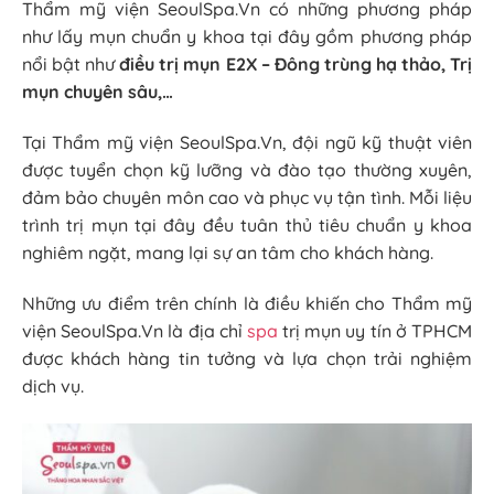
Thẩm mỹ viện SeoulSpa.Vn có những phương pháp
như lấy mụn chuẩn y khoa tại đây gồm phương pháp
nổi bật như
điều trị mụn E2X – Đông trùng hạ thảo, Trị
mụn chuyên sâu,…
Tại Thẩm mỹ viện SeoulSpa.Vn, đội ngũ kỹ thuật viên
được tuyển chọn kỹ lưỡng và đào tạo thường xuyên,
đảm bảo chuyên môn cao và phục vụ tận tình. Mỗi liệu
trình trị mụn tại đây đều tuân thủ tiêu chuẩn y khoa
nghiêm ngặt, mang lại sự an tâm cho khách hàng.
Những ưu điểm trên chính là điều khiến cho Thẩm mỹ
viện SeoulSpa.Vn là địa chỉ
spa
trị mụn uy tín ở TPHCM
được khách hàng tin tưởng và lựa chọn trải nghiệm
dịch vụ.