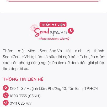
Thẩm mỹ viện SeoulSpa.Vn tái định vị thành
SeoulCenter.VN tự hào sở hữu đội ngũ bác sĩ chuyên môn
cao, tiên phong công nghệ tiên tiến để đem đến giải pháp
làm đẹp tối ưu.
THÔNG TIN LIÊN HỆ
120 Ni Sư Huỳnh Liên, Phường 10, Tân Bình, TP.HCM
1800 3333 (CSKH)
0911 025 477