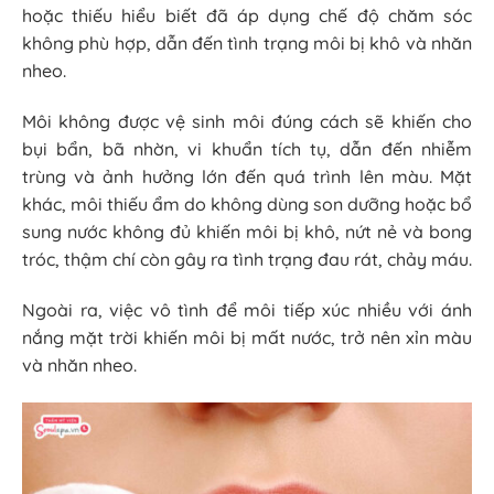
hoặc thiếu hiểu biết đã áp dụng chế độ chăm sóc
không phù hợp, dẫn đến tình trạng môi bị khô và nhăn
nheo.
Môi không được vệ sinh môi đúng cách sẽ khiến cho
bụi bẩn, bã nhờn, vi khuẩn tích tụ, dẫn đến nhiễm
trùng và ảnh hưởng lớn đến quá trình lên màu. Mặt
khác, môi thiếu ẩm do không dùng son dưỡng hoặc bổ
sung nước không đủ khiến môi bị khô, nứt nẻ và bong
tróc, thậm chí còn gây ra tình trạng đau rát, chảy máu.
Ngoài ra, việc vô tình để môi tiếp xúc nhiều với ánh
nắng mặt trời khiến môi bị mất nước, trở nên xỉn màu
và nhăn nheo.