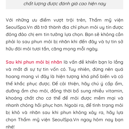
chất lượng được đánh giá cao hiện nay
Với những ưu điểm vượt trội trên, Thẩm mỹ viện
SeoulSpa.Vn đã trở thành địa chỉ phun môi uy tín được
đông đảo chị em tin tưởng lựa chọn. Bạn sẽ không cần
phải lo sau phun môi bị nhăn khi đến đây và tự tin sở
hữu đôi môi tươi tắn, căng mọng mỗi ngày.
Sau khi phun môi bị nhăn
là vấn đề khiến bạn lo lắng
và mất đi sự tự tin vốn có. Tuy nhiên, đừng nên quá
hoang mang vì đây là hiện tượng khá phổ biến và có
thể khắc phục được. Để cải thiện, hãy chú ý cấp ẩm,
dưỡng ẩm cho môi, đồng thời bổ sung nhiều vitamin,
khoáng chất cho cơ thể để môi được mềm mại và
nhanh chóng hồi phục hơn. Ngoài ra, để tình trạng môi
bị khô và nhăn sau khi phun không xảy ra, hãy lựa
chọn Thẩm mỹ viện SeoulSpa.Vn ngay hôm nay bạn
nhé!