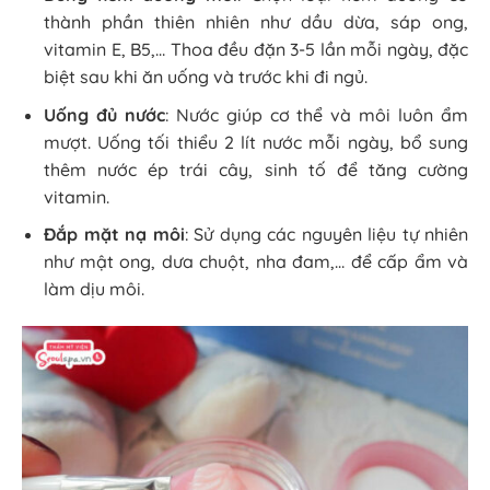
thành phần thiên nhiên như dầu dừa, sáp ong,
vitamin E, B5,… Thoa đều đặn 3-5 lần mỗi ngày, đặc
biệt sau khi ăn uống và trước khi đi ngủ.
Uống đủ nước
: Nước giúp cơ thể và môi luôn ẩm
mượt. Uống tối thiểu 2 lít nước mỗi ngày, bổ sung
thêm nước ép trái cây, sinh tố để tăng cường
vitamin.
Đắp mặt nạ môi
: Sử dụng các nguyên liệu tự nhiên
như mật ong, dưa chuột, nha đam,… để cấp ẩm và
làm dịu môi.