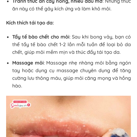
Tránh thức ăn cay nóng, nhiều dầu mỡ
: Những thức
ăn này có thể gây kích ứng và làm khô môi.
Kích thích tái tạo da:
Tẩy tế bào chết cho môi
: Sau khi bong vảy, bạn có
thể tẩy tế bào chết 1-2 lần mỗi tuần để loại bỏ da
chết, giúp môi mềm mịn và thúc đẩy tái tạo da.
Massage môi
: Massage nhẹ nhàng môi bằng ngón
tay hoặc dụng cụ massage chuyên dụng để tăng
cường lưu thông máu, giúp môi căng mọng và hồng
hào.