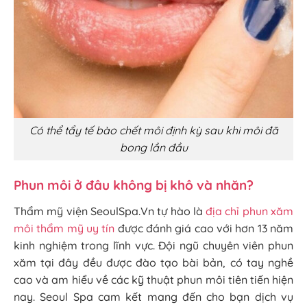
Có thể tẩy tế bào chết môi định kỳ sau khi môi đã
bong lần đầu
Phun môi ở đâu không bị khô và nhăn?
Thẩm mỹ viện SeoulSpa.Vn tự hào là
địa chỉ phun xăm
môi thẩm mỹ uy tín
được đánh giá cao với hơn 13 năm
kinh nghiệm trong lĩnh vực. Đội ngũ chuyên viên phun
xăm tại đây đều được đào tạo bài bản, có tay nghề
cao và am hiểu về các kỹ thuật phun môi tiên tiến hiện
nay. Seoul Spa cam kết mang đến cho bạn dịch vụ