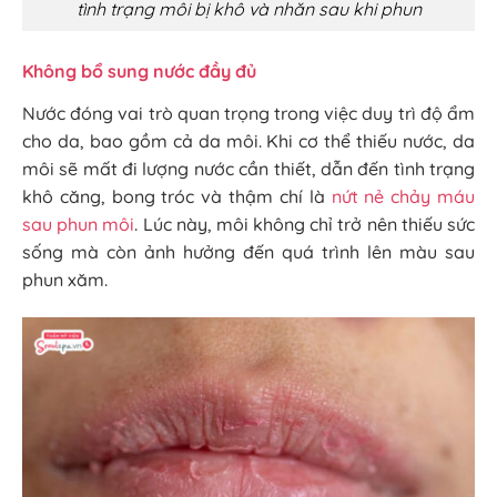
tình trạng môi bị khô và nhăn sau khi phun
Không bổ sung nước đầy đủ
Nước đóng vai trò quan trọng trong việc duy trì độ ẩm
cho da, bao gồm cả da môi. Khi cơ thể thiếu nước, da
môi sẽ mất đi lượng nước cần thiết, dẫn đến tình trạng
khô căng, bong tróc và thậm chí là
nứt nẻ chảy máu
sau phun môi
. Lúc này, môi không chỉ trở nên thiếu sức
sống mà còn ảnh hưởng đến quá trình lên màu sau
phun xăm.