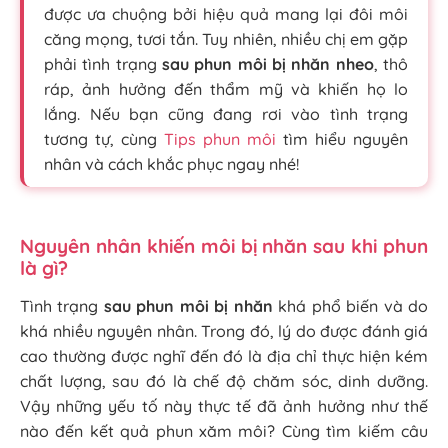
được ưa chuộng bởi hiệu quả mang lại đôi môi
căng mọng, tươi tắn. Tuy nhiên, nhiều chị em gặp
phải tình trạng
sau phun môi bị nhăn nheo
, thô
ráp, ảnh hưởng đến thẩm mỹ và khiến họ lo
lắng. Nếu bạn cũng đang rơi vào tình trạng
tương tự, cùng
Tips phun môi
tìm hiểu nguyên
nhân và cách khắc phục ngay nhé!
Nguyên nhân khiến môi bị nhăn sau khi phun
là gì?
Tình trạng
sau phun môi bị nhăn
khá phổ biến và do
khá nhiều nguyên nhân. Trong đó, lý do được đánh giá
cao thường được nghĩ đến đó là địa chỉ thực hiện kém
chất lượng, sau đó là chế độ chăm sóc, dinh dưỡng.
Vậy những yếu tố này thực tế đã ảnh hưởng như thế
nào đến kết quả phun xăm môi? Cùng tìm kiếm câu