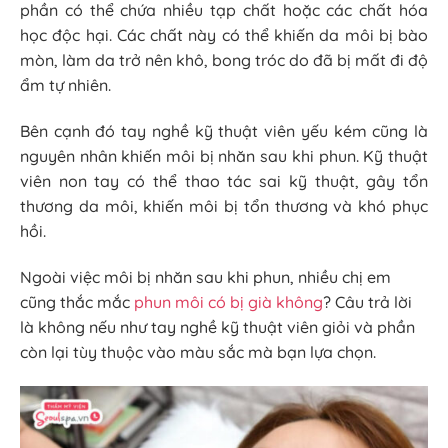
phần có thể chứa nhiều tạp chất hoặc các chất hóa
học độc hại. Các chất này có thể khiến da môi bị bào
mòn, làm da trở nên khô, bong tróc do đã bị mất đi độ
ẩm tự nhiên.
Bên cạnh đó tay nghề kỹ thuật viên yếu kém cũng là
nguyên nhân khiến môi bị nhăn sau khi phun. Kỹ thuật
viên non tay có thể thao tác sai kỹ thuật, gây tổn
thương da môi, khiến môi bị tổn thương và khó phục
hồi.
Ngoài việc môi bị nhăn sau khi phun, nhiều chị em
cũng thắc mắc
phun môi có bị già không
? Câu trả lời
là không nếu như tay nghề kỹ thuật viên giỏi và phần
còn lại tùy thuộc vào màu sắc mà bạn lựa chọn.