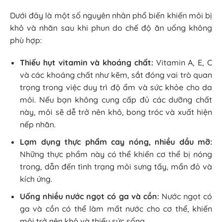
Dưới đây là một số nguyên nhân phổ biến khiến môi bị
khô và nhăn sau khi phun do chế độ ăn uống không
phù hợp:
Thiếu hụt vitamin và khoáng chất:
Vitamin A, E, C
và các khoáng chất như kẽm, sắt đóng vai trò quan
trọng trong việc duy trì độ ẩm và sức khỏe cho da
môi. Nếu bạn không cung cấp đủ các dưỡng chất
này, môi sẽ dễ trở nên khô, bong tróc và xuất hiện
nếp nhăn.
Lạm dụng thực phẩm cay nóng, nhiều dầu mỡ:
Những thực phẩm này có thể khiến cơ thể bị nóng
trong, dẫn đến tình trạng môi sưng tấy, mẩn đỏ và
kích ứng.
Uống nhiều nước ngọt có ga và cồn:
Nước ngọt có
ga và cồn có thể làm mất nước cho cơ thể, khiến
môi trở nên khô và thiếu sức sống.