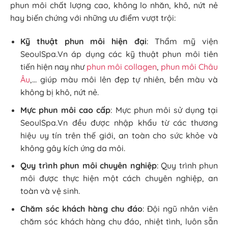
phun môi chất lượng cao, không lo nhăn, khô, nứt nẻ
hay biến chứng với những ưu điểm vượt trội:
Kỹ thuật phun môi hiện đại
: Thẩm mỹ viện
SeoulSpa.Vn áp dụng các kỹ thuật phun môi tiên
tiến hiện nay như
phun môi collagen
,
phun môi Châu
Âu
,… giúp màu môi lên đẹp tự nhiên, bền màu và
không bị khô, nứt nẻ.
Mực phun môi cao cấp
: Mực phun môi sử dụng tại
SeoulSpa.Vn đều được nhập khẩu từ các thương
hiệu uy tín trên thế giới, an toàn cho sức khỏe và
không gây kích ứng da môi.
Quy trình phun môi chuyên nghiệp
: Quy trình phun
môi được thực hiện một cách chuyên nghiệp, an
toàn và vệ sinh.
Chăm sóc khách hàng chu đáo
: Đội ngũ nhân viên
chăm sóc khách hàng chu đáo, nhiệt tình, luôn sẵn