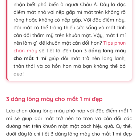
nhận biết phổ biến ở người Châu Á. Đây là đặc
điểm mắt nhỏ với nếp gấp mí mắt trên không rõ
ràng hoặc không có nếp gấp. Với đặc điểm này,
đôi mắt có thể trông thiếu sức sống và mất tính
cân đối thẩm mỹ trên khuôn mặt. Vậy, mắt 1 mí
nên làm gì để khuôn mặt cân đối hơn?
Tips phun
chân mày
sẽ tiết lộ đến bạn 3
dáng lông mày
cho mắt 1 mí
giúp đôi mắt trở nên long lanh,
thần thái và có hồn hơn mà bạn không thể bỏ
qua!
3 dáng lông mày cho mắt 1 mí đẹp
Lựa chọn dáng lông mày phù hợp với đặc điểm mắt 1
mí sẽ giúp đôi mắt trở nên to tròn và cân đối các
đường nét trên khuôn mặt một cách hiệu quả. Cụ thể,
dưới đây là chi tiết 3 dáng lông mày cho mắt 1 mí đẹp