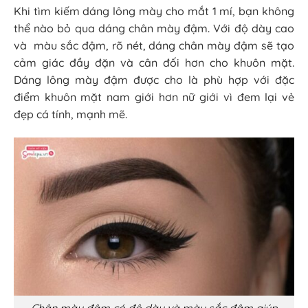
Khi tìm kiếm dáng lông mày cho mắt 1 mí, bạn không
thể nào bỏ qua dáng chân mày đậm. Với độ dày cao
và màu sắc đậm, rõ nét, dáng chân mày đậm sẽ tạo
cảm giác đầy đặn và cân đối hơn cho khuôn mặt.
Dáng lông mày đậm được cho là phù hợp với đặc
điểm khuôn mặt nam giới hơn nữ giới vì đem lại vẻ
đẹp cá tính, mạnh mẽ.