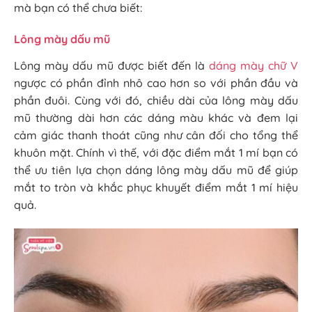
mà bạn có thể chưa biết:
Lông mày dấu mũ
Lông mày dấu mũ được biết đến là
dáng mày chữ V
ngược có phần đỉnh nhô cao hơn so với phần đầu và
phần đuôi. Cùng với đó, chiều dài của lông mày dấu
mũ thường dài hơn các dáng màu khác và đem lại
cảm giác thanh thoát cũng như cân đối cho tổng thể
khuôn mặt. Chính vì thế, với đặc điểm mắt 1 mí bạn có
thể ưu tiên lựa chọn dáng lông mày dấu mũ để giúp
mắt to tròn và khắc phục khuyết điểm mắt 1 mí hiệu
quả.