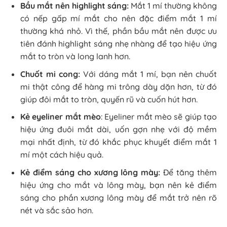
Bầu mắt nên highlight sáng:
Mắt 1 mí thường không
có nếp gấp mí mắt cho nên đặc điểm mắt 1 mí
thường khá nhỏ. Vì thế, phần bầu mắt nên được ưu
tiên đánh highlight sáng nhẹ nhàng để tạo hiệu ứng
mắt to tròn và long lanh hơn.
Chuốt mi cong:
Với dáng mắt 1 mí, bạn nên chuốt
mi thật công để hàng mi trông dày dặn hơn, từ đó
giúp đôi mắt to tròn, quyến rũ và cuốn hút hơn.
Kẻ eyeliner mắt mèo
: Eyeliner mắt mèo sẽ giúp tạo
hiệu ứng đuôi mắt dài, uốn gợn nhẹ với độ mềm
mại nhất định, từ đó khắc phục khuyết điểm mắt 1
mí một cách hiệu quả.
Kẻ điểm sáng cho xương lông mày:
Để tăng thêm
hiệu ứng cho mắt và lông mày, bạn nên kẻ điểm
sáng cho phần xương lông mày để mắt trở nên rõ
nét và sắc sảo hơn.