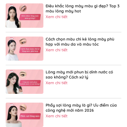
Điêu khắc lông mày màu gì đẹp? Top 3
màu lông mày hot
Xem chi tiết
Cách chọn màu chì kẻ lông mày phù
hợp với màu da và màu tóc
Xem chi tiết
Lông mày mới phun bị dính nước có
sao không? Cách xử lý
Xem chi tiết
Phẩy sợi lông mày là gì? Ưu điểm của
công nghệ mới năm 2026
Xem chi tiết