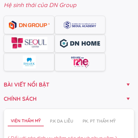
Hệ sinh thái của DN Group
BÀI VIẾT NỔI BẬT
CHÍNH SÁCH
VIỆN THẨM MỸ
P.K DA LIỄU
PK. PT THẨM MỸ
( Đối với các dịch vụ chăm sóc da và phun xăm )