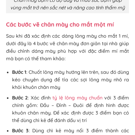
Chân mày đậm có độ dày và màu sắc đậm giúp
vùng mắt trở nên sắc nét và nâng cao tính thẩm mỹ
Các bước vẽ chân mày cho mắt một mí
Sau khi đã xác định các dáng lông mày cho mắt 1 mí,
dưới đây là 4 bước vẽ chân mày đơn giản tại nhà giúp
điều chỉnh dáng mày phù hợp với đặc điểm mí mắt
mà bạn có thể tham khảo:
Bước 1
: Chuốt lông mày hướng lên trên, sau đó dùng
kéo chuyên dụng để tỉa các sợi lông mày nhô ra
khỏi khuôn chân mày
Bước 2
: Xác đỉnh
tỷ lệ lông mày chuẩn
với 3 điểm
chính gồm: Đầu – Đỉnh – Đuôi để định hình được
khuôn chân mày. Để xác định được 3 điểm bạn có
thể dùng chì kẻ để đánh dấu vị trí
Bước 3
: Dùng chì kẻ mày nối 3 điểm thành các