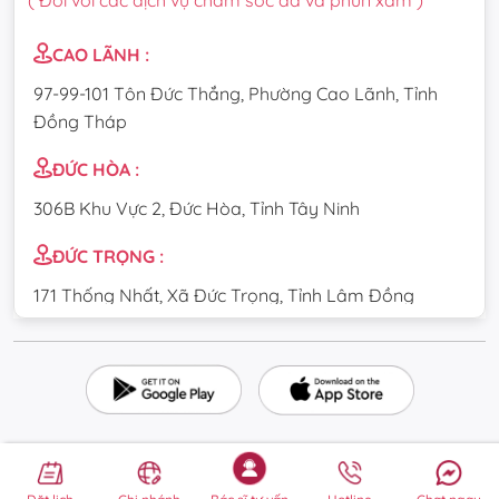
CAO LÃNH :
97-99-101 Tôn Đức Thắng, Phường Cao Lãnh, Tỉnh
Đồng Tháp
ĐỨC HÒA :
306B Khu Vực 2, Đức Hòa, Tỉnh Tây Ninh
ĐỨC TRỌNG :
171 Thống Nhất, Xã Đức Trọng, Tỉnh Lâm Đồng
CẦU GIẤY :
84 Dịch Vọng Hậu, Phường Cầu Giấy, Thành phố Hà
Nội
TÂN UYÊN :
DT747 Uyên Hưng, Phường Tân Uyên, Thành phố Hồ