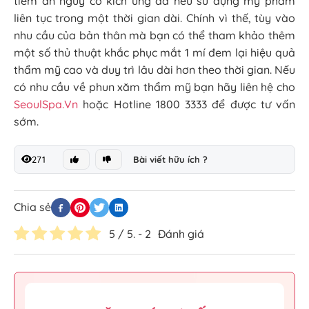
tiềm ẩn nguy cơ kích ứng da nếu sử dụng mỹ phẩm
liên tục trong một thời gian dài. Chính vì thế, tùy vào
nhu cầu của bản thân mà bạn có thể tham khảo thêm
một số thủ thuật khắc phục mắt 1 mí đem lại hiệu quả
thẩm mỹ cao và duy trì lâu dài hơn theo thời gian. Nếu
có nhu cầu về phun xăm thẩm mỹ bạn hãy liên hệ cho
SeoulSpa.Vn
hoặc Hotline 1800 3333 để được tư vấn
sớm.
271
Bài viết hữu ích ?
Chia sẻ
5
/ 5. -
2
Đánh giá