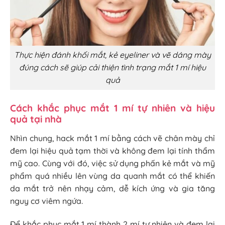
Thực hiện đánh khối mắt, kẻ eyeliner và vẽ dáng mày
đúng cách sẽ giúp cải thiện tình trạng mắt 1 mí hiệu
quả
Cách khắc phục mắt 1 mí tự nhiên và hiệu
quả tại nhà
Nhìn chung, hack mắt 1 mí bằng cách vẽ chân mày chỉ
đem lại hiệu quả tạm thời và không đem lại tính thẩm
mỹ cao. Cùng với đó, việc sử dụng phấn kẻ mắt và mỹ
phẩm quá nhiều lên vùng da quanh mắt có thể khiến
da mắt trở nên nhạy cảm, dễ kích ứng và gia tăng
nguy cơ viêm ngứa.
Để khắc phục mắt 1 mí thành 2 mí tự nhiên và đem lại