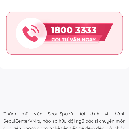
Thẩm mỹ viện SeoulSpa.Vn tái định vị thành
SeoulCenter.VN tự hào sở hữu đội ngũ bác sĩ chuyên môn
cao, tiên phong công nghệ tiên tiến để đem đến giải pháp