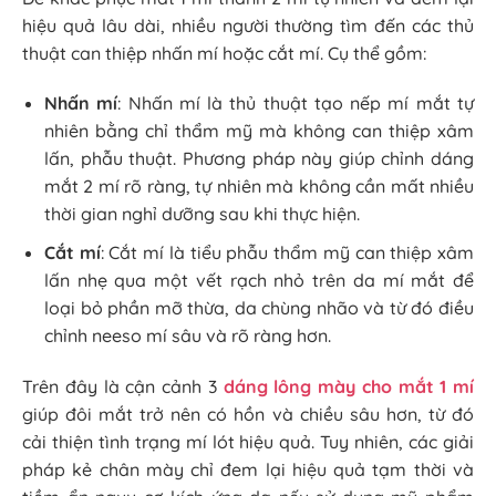
hiệu quả lâu dài, nhiều người thường tìm đến các thủ
thuật can thiệp nhấn mí hoặc cắt mí. Cụ thể gồm:
Nhấn mí
: Nhấn mí là thủ thuật tạo nếp mí mắt tự
nhiên bằng chỉ thẩm mỹ mà không can thiệp xâm
lấn, phẫu thuật. Phương pháp này giúp chỉnh dáng
mắt 2 mí rõ ràng, tự nhiên mà không cần mất nhiều
thời gian nghỉ dưỡng sau khi thực hiện.
Cắt mí
: Cắt mí là tiểu phẫu thẩm mỹ can thiệp xâm
lấn nhẹ qua một vết rạch nhỏ trên da mí mắt để
loại bỏ phần mỡ thừa, da chùng nhão và từ đó điều
chỉnh neeso mí sâu và rõ ràng hơn.
Trên đây là cận cảnh 3
dáng lông mày cho mắt 1 mí
giúp đôi mắt trở nên có hồn và chiều sâu hơn, từ đó
cải thiện tình trạng mí lót hiệu quả. Tuy nhiên, các giải
pháp kẻ chân mày chỉ đem lại hiệu quả tạm thời và