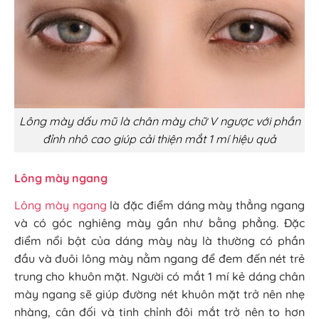
Lông mày dấu mũ là chân mày chữ V ngược với phần
đỉnh nhô cao giúp cải thiện mắt 1 mí hiệu quả
Lông mày ngang
Lông mày ngang
là đặc điểm dáng mày thẳng ngang
và có góc nghiêng mày gần như bằng phẳng. Đặc
điểm nổi bật của dáng mày này là thường có phần
đầu và đuôi lông mày nằm ngang để đem đến nét trẻ
trung cho khuôn mặt. Người có mắt 1 mí kẻ dáng chân
mày ngang sẽ giúp đường nét khuôn mặt trở nên nhẹ
nhàng, cân đối và tinh chỉnh đôi mắt trở nên to hơn