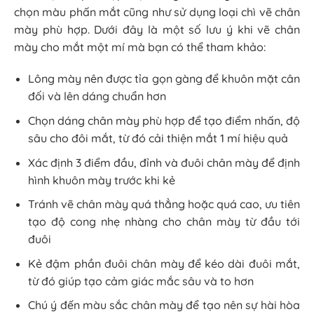
chọn màu phấn mắt cũng như sử dụng loại chì vẽ chân
mày phù hợp. Dưới đây là một số lưu ý khi vẽ chân
mày cho mắt một mí mà bạn có thể tham khảo:
Lông mày nên được tỉa gọn gàng để khuôn mặt cân
đối và lên dáng chuẩn hơn
Chọn dáng chân mày phù hợp để tạo điểm nhấn, độ
sâu cho đôi mắt, từ đó cải thiện mắt 1 mí hiệu quả
Xác định 3 điểm đầu, đỉnh và đuôi chân mày để định
hình khuôn mày trước khi kẻ
Tránh vẽ chân mày quá thẳng hoặc quá cao, ưu tiên
tạo độ cong nhẹ nhàng cho chân mày từ đầu tới
đuôi
Kẻ đậm phần đuôi chân mày để kéo dài đuôi mắt,
từ đó giúp tạo cảm giác mắc sâu và to hơn
Chú ý đến màu sắc chân mày để tạo nên sự hài hòa