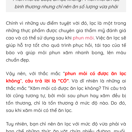
bình thương nhưng chỉ nên ăn số lượng vừa phải
Chính vì những ưu điểm tuyệt vời đó, lạc là một trong
những thực phẩm được chuyên gia thẩm mỹ đánh giá
cao và có thể sử dụng sau khi
phun môi
. Việc ăn lạc sẽ
giúp hỗ trợ tốt cho quá trình phục hồi, tái tạo của tế
bào và giúp môi phun xăm nhanh bong, lên màu
chuẩn đẹp.
Vậy nên, với thắc mắc “
phun môi có được ăn lạc
không
”,
câu trả lời là “CÓ”
. Và dĩ nhiên là những ai
thắc mắc “Xăm môi có được ăn lạc không? Thì câu trả
lời cũng tương tự, bởi môi sau phun hay xăm đều bị
tổn thương, chỉ là tổn thương ở mức độ nào. Do đó,
sau khi xăm môi có thể ăn lạc.
Tuy nhiên, bạn chỉ nên ăn lạc với mức độ vừa phải và
hạn chế những thức ăn vặt chứa nhiều đường, muối,