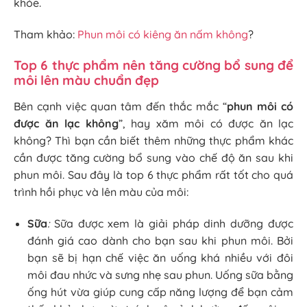
khỏe.
Tham khảo:
Phun môi có kiêng ăn nấm không
?
Top 6 thực phẩm nên tăng cường bổ sung để
môi lên màu chuẩn đẹp
Bên cạnh việc quan tâm đến thắc mắc “
phun môi có
được ăn lạc không
”, hay xăm môi có được ăn lạc
không? Thì bạn cần biết thêm những thực phẩm khác
cần được tăng cường bổ sung vào chế độ ăn sau khi
phun môi. Sau đây là top 6 thực phẩm rất tốt cho quá
trình hồi phục và lên màu của môi:
Sữa
:
Sữa được xem là giải pháp dinh dưỡng được
đánh giá cao dành cho bạn sau khi phun môi. Bởi
bạn sẽ bị hạn chế việc ăn uống khá nhiều với đôi
môi đau nhức và sưng nhẹ sau phun. Uống sữa bằng
ống hút vừa giúp cung cấp năng lượng để bạn cảm