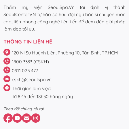
Thẩm mỹ viện SeoulSpa.Vn tái định vị thành
SeoulCenter.VN tự hào sở hữu đội ngũ bác sĩ chuyên môn
cao, tiên phong công nghệ tiên tiến để đem đến giải pháp
làm đẹp tối ưu.
THÔNG TIN LIÊN HỆ
120 Ni Sư Huỳnh Liên, Phường 10, Tân Bình, TP.HCM
1800 3333 (CSKH)
0911 025 477
cskh@seoulspa.vn
Thời gian làm việc:
Từ 8:45 đến 18h30 hàng ngày
Theo dõi chúng tôi tại