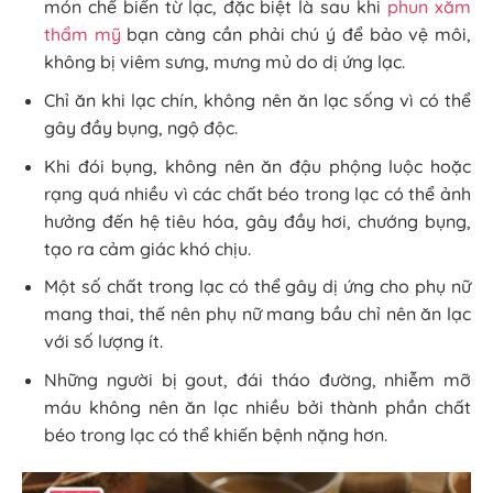
món chế biến từ lạc, đặc biệt là sau khi
phun xăm
thẩm mỹ
bạn càng cần phải chú ý để bảo vệ môi,
không bị viêm sưng, mưng mủ do dị ứng lạc.
Chỉ ăn khi lạc chín, không nên ăn lạc sống vì có thể
gây đầy bụng, ngộ độc.
Khi đói bụng, không nên ăn đậu phộng luộc hoặc
rạng quá nhiều vì các chất béo trong lạc có thể ảnh
hưởng đến hệ tiêu hóa, gây đầy hơi, chướng bụng,
tạo ra cảm giác khó chịu.
Một số chất trong lạc có thể gây dị ứng cho phụ nữ
mang thai, thế nên phụ nữ mang bầu chỉ nên ăn lạc
với số lượng ít.
Những người bị gout, đái tháo đường, nhiễm mỡ
máu không nên ăn lạc nhiều bởi thành phần chất
béo trong lạc có thể khiến bệnh nặng hơn.