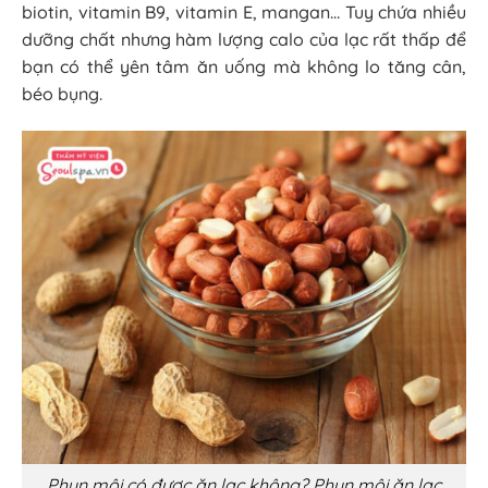
biotin, vitamin B9, vitamin E, mangan… Tuy chứa nhiều
dưỡng chất nhưng hàm lượng calo của lạc rất thấp để
bạn có thể yên tâm ăn uống mà không lo tăng cân,
béo bụng.
Phun môi có được ăn lạc không? Phun môi ăn lạc