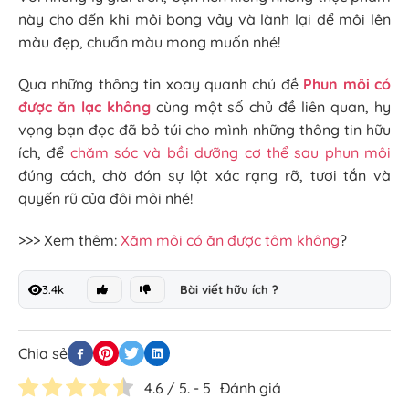
này cho đến khi môi bong vảy và lành lại để môi lên
màu đẹp, chuẩn màu mong muốn nhé!
Qua những thông tin xoay quanh chủ đề
Phun môi có
được ăn lạc không
cùng một số chủ đề liên quan, hy
vọng bạn đọc đã bỏ túi cho mình những thông tin hữu
ích, để
chăm sóc và bồi dưỡng cơ thể sau phun môi
đúng cách, chờ đón sự lột xác rạng rỡ, tươi tắn và
quyến rũ của đôi môi nhé!
>>> Xem thêm:
Xăm môi có ăn được tôm không
?
3.4k
Bài viết hữu ích ?
Chia sẻ
4.6
/ 5. -
5
Đánh giá