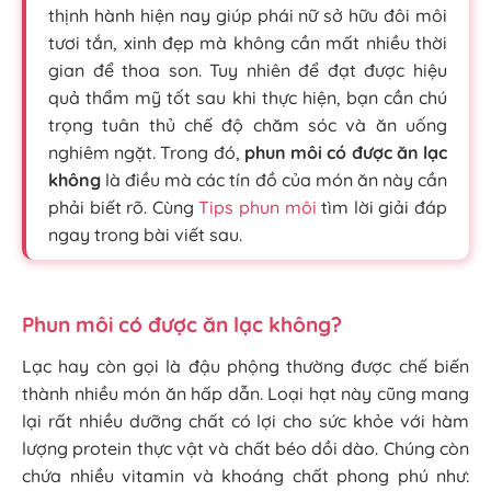
thịnh hành hiện nay giúp phái nữ sở hữu đôi môi
tươi tắn, xinh đẹp mà không cần mất nhiều thời
gian để thoa son. Tuy nhiên để đạt được hiệu
quả thẩm mỹ tốt sau khi thực hiện, bạn cần chú
trọng tuân thủ chế độ chăm sóc và ăn uống
nghiêm ngặt. Trong đó,
phun môi có được ăn lạc
không
là điều mà các tín đồ của món ăn này cần
phải biết rõ. Cùng
Tips phun môi
tìm lời giải đáp
ngay trong bài viết sau.
Phun môi có được ăn lạc không?
Lạc hay còn gọi là đậu phộng thường được chế biến
thành nhiều món ăn hấp dẫn. Loại hạt này cũng mang
lại rất nhiều dưỡng chất có lợi cho sức khỏe với hàm
lượng protein thực vật và chất béo dồi dào. Chúng còn
chứa nhiều vitamin và khoáng chất phong phú như: