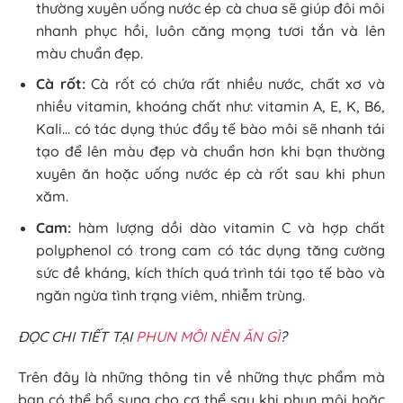
thường xuyên uống nước ép cà chua sẽ giúp đôi môi
nhanh phục hồi, luôn căng mọng tươi tắn và lên
màu chuẩn đẹp.
Cà rốt:
Cà rốt có chứa rất nhiều nước, chất xơ và
nhiều vitamin, khoáng chất như: vitamin A, E, K, B6,
Kali… có tác dụng thúc đẩy tế bào môi sẽ nhanh tái
tạo để lên màu đẹp và chuẩn hơn khi bạn thường
xuyên ăn hoặc uống nước ép cà rốt sau khi phun
xăm.
Cam:
hàm lượng dồi dào vitamin C và hợp chất
polyphenol có trong cam có tác dụng tăng cường
sức đề kháng, kích thích quá trình tái tạo tế bào và
ngăn ngừa tình trạng viêm, nhiễm trùng.
ĐỌC CHI TIẾT TẠI
PHUN MÔI NÊN ĂN GÌ
?
Trên đây là những thông tin về những thực phẩm mà
bạn có thể bổ sung cho cơ thể sau khi phun môi hoặc