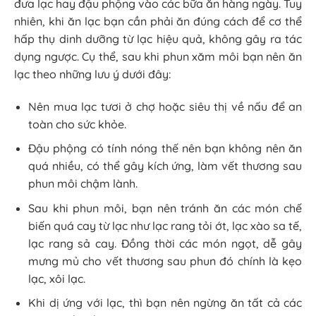
đưa lạc hay đậu phộng vào các bữa ăn hàng ngày. Tuy
nhiên, khi ăn lạc bạn cần phải ăn đúng cách để cơ thể
hấp thụ dinh dưỡng từ lạc hiệu quả, không gây ra tác
dụng ngược. Cụ thể, sau khi phun xăm môi bạn nên ăn
lạc theo những lưu ý dưới đây:
Nên mua lạc tươi ở chợ hoặc siêu thị về nấu để an
toàn cho sức khỏe.
Đậu phộng có tính nóng thế nên bạn không nên ăn
quá nhiều, có thể gây kích ứng, làm vết thương sau
phun môi chậm lành.
Sau khi phun môi, bạn nên tránh ăn các món chế
biến quá cay từ lạc như lạc rang tỏi ớt, lạc xào sa tế,
lạc rang sả cay. Đồng thời các món ngọt, dễ gây
mưng mủ cho vết thương sau phun đó chính là kẹo
lạc, xôi lạc.
Khi dị ứng với lạc, thì bạn nên ngừng ăn tất cả các