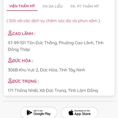
VIỆN THẨM MỸ
P.K DA LIỄU
PK. PT THẨM MỸ
( Đối với các dịch vụ chăm sóc da và phun xăm )
CAO LÃNH :
97-99-101 Tôn Đức Thắng, Phường Cao Lãnh, Tỉnh
Đồng Tháp
ĐỨC HÒA :
306B Khu Vực 2, Đức Hòa, Tỉnh Tây Ninh
ĐỨC TRỌNG :
171 Thống Nhất, Xã Đức Trọng, Tỉnh Lâm Đồng
CẦU GIẤY :
84 Dịch Vọng Hậu, Phường Cầu Giấy, Thành phố Hà
Nội