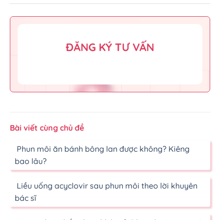
ĐĂNG KÝ TƯ VẤN
Bài viết cùng chủ đề
Phun môi ăn bánh bông lan được không? Kiêng
bao lâu?
Liều uống acyclovir sau phun môi theo lời khuyên
bác sĩ