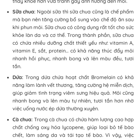
thấy khỏe hơn vừa tránh gây ảnh hưởng đến môi.
Sữa chua:
Ngoài sữa thì sữa chua cũng là chế phẩm
mà bạn nên tăng cường bổ sung vào chế độ ăn sau
khi phun môi. Sữa chua có công dụng rất tốt cho sức
khỏe làn da và cơ thể. Trong thành phần, sữa chua
có chứa nhiều dưỡng chất thiết yếu như: vitamin A,
vitamin E, sắt, protein… có khả năng thúc đẩy môi
nhanh hồi phục, nhanh bong và lên màu đều, tươi
tắn.
Dứa:
Trong dứa chứa hoạt chất Bromelain có khả
năng làm lành vết thương, tăng cường hệ miễn dịch,
giúp giảm tình trạng viêm sưng hiệu quả. Môi cũng
nhanh bong và lên màu tự nhiên, tươi tắn hơn nhờ
việc uống nước ép dứa thường xuyên.
Cà chua:
Trong cà chua có chứa hàm lượng cao hợp
chất chống oxy hóa lycopene, giúp loại bỏ tế bào
chết, làm sáng da và tái tạo tế bào. Vì vậy, việc