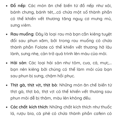
Đồ nếp
: Các món ăn chế biến từ đồ nếp như xôi,
bánh chưng, bánh tét,…có chứa một số thành phần
có thể khiến vết thương tăng nguy cơ mưng mủ,
sưng viêm.
Rau muống
: Đây là loại rau mà bạn cần kiêng tuyệt
đối sau phun xăm, bởi trong rau muống có chứa
thành phần Folate có thể khiến vết thương hở lâu
lành, sưng nhẹ, cản trở quá trình lên màu của môi.
Hải sản
: Các loại hải sản như tôm, cua, cá, mực,…
bạn nên kiêng bởi chúng có thể làm môi của bạn
sau phun bị sưng, chậm hồi phục.
Thịt gà, thịt vịt, thịt bò
: Những món ăn chế biến từ
thịt gà, thịt bò, thịt vịt có thể khiến vết thương sau
phun môi dễ bị thâm, màu lên không đều.
Các chất kích thích
: Những chất kích thích như thuốc
lá, rượu bia, cà phê có chứa thành phần cafein có