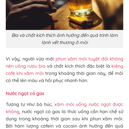
Bia và chất kích thích ảnh hưởng đến quá trình làm
lành vết thương ở môi
Vì vậy, người vừa mới
phun xăm môi tuyệt đối không
nên uống rượu bia
và chất kích thích đặc biệt là
kiêng
cafe khi xăm môi
trong khoảng thời gian này, để môi
có thể lên màu và hồi phục nhanh hơn.
Nước ngọt có gas
Tương tự như bò húc,
xăm môi uống nước ngọt được
không
, nước ngọt có gas là thức uống cần hạn chế sử
dụng trong khoảng thời gian sau khi phun xăm môi.
Bởi hàm lượng cafein và cocain ảnh hưởng đến quá