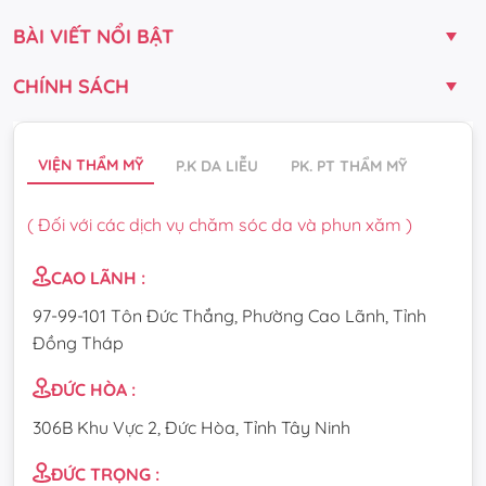
BÀI VIẾT NỔI BẬT
CHÍNH SÁCH
VIỆN THẨM MỸ
P.K DA LIỄU
PK. PT THẨM MỸ
( Đối với các dịch vụ chăm sóc da và phun xăm )
CAO LÃNH :
97-99-101 Tôn Đức Thắng, Phường Cao Lãnh, Tỉnh
Đồng Tháp
ĐỨC HÒA :
306B Khu Vực 2, Đức Hòa, Tỉnh Tây Ninh
ĐỨC TRỌNG :