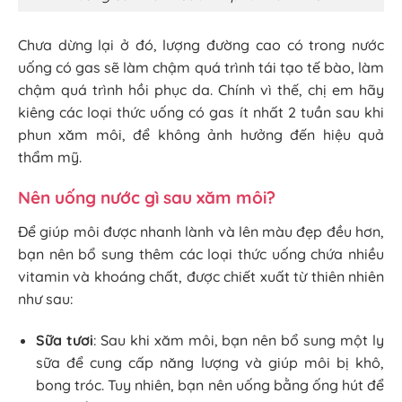
Chưa dừng lại ở đó, lượng đường cao có trong nước
uống có gas sẽ làm chậm quá trình tái tạo tế bào, làm
chậm quá trình hồi phục da. Chính vì thế, chị em hãy
kiêng các loại thức uống có gas ít nhất 2 tuần sau khi
phun xăm môi, để không ảnh hưởng đến hiệu quả
thẩm mỹ.
Nên uống nước gì sau xăm môi?
Để giúp môi được nhanh lành và lên màu đẹp đều hơn,
bạn nên bổ sung thêm các loại thức uống chứa nhiều
vitamin và khoáng chất, được chiết xuất từ thiên nhiên
như sau:
Sữa tươi
: Sau khi xăm môi, bạn nên bổ sung một ly
sữa để cung cấp năng lượng và giúp môi bị khô,
bong tróc. Tuy nhiên, bạn nên uống bằng ống hút để