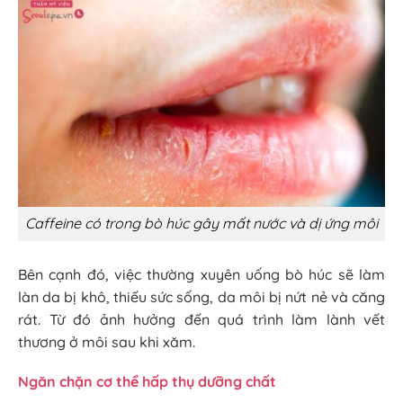
Caffeine có trong bò húc gây mất nước và dị ứng môi
Bên cạnh đó, việc thường xuyên uống bò húc sẽ làm
làn da bị khô, thiếu sức sống, da môi bị nứt nẻ và căng
rát. Từ đó ảnh hưởng đến quá trình làm lành vết
thương ở môi sau khi xăm.
Ngăn chặn cơ thể hấp thụ dưỡng chất