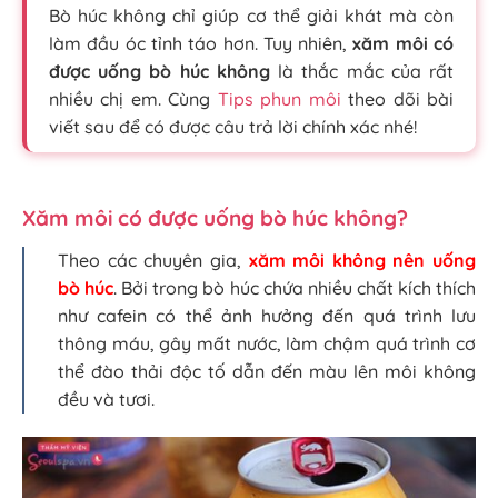
Bò húc không chỉ giúp cơ thể giải khát mà còn
làm đầu óc tỉnh táo hơn. Tuy nhiên,
xăm môi có
được uống bò húc không
là thắc mắc của rất
nhiều chị em. Cùng
Tips phun môi
theo dõi bài
viết sau để có được câu trả lời chính xác nhé!
Xăm môi có được uống bò húc không?
Theo các chuyên gia,
xăm môi không nên uống
bò húc
. Bởi trong bò húc chứa nhiều chất kích thích
như cafein có thể ảnh hưởng đến quá trình lưu
thông máu, gây mất nước, làm chậm quá trình cơ
thể đào thải độc tố dẫn đến màu lên môi không
đều và tươi.