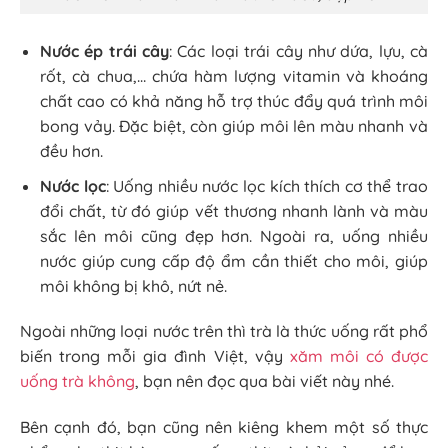
Nước ép trái cây
: Các loại trái cây như dứa, lựu, cà
rốt, cà chua,… chứa hàm lượng vitamin và khoáng
chất cao có khả năng hỗ trợ thúc đẩy quá trình môi
bong vảy. Đặc biệt, còn giúp môi lên màu nhanh và
đều hơn.
Nước lọc
: Uống nhiều nước lọc kích thích cơ thể trao
đổi chất, từ đó giúp vết thương nhanh lành và màu
sắc lên môi cũng đẹp hơn. Ngoài ra, uống nhiều
nước giúp cung cấp độ ẩm cần thiết cho môi, giúp
môi không bị khô, nứt nẻ.
Ngoài những loại nước trên thì trà là thức uống rất phổ
biến trong mỗi gia đình Việt, vậy
xăm môi có được
uống trà không
, bạn nên đọc qua bài viết này nhé.
Bên cạnh đó, bạn cũng nên kiêng khem một số thực