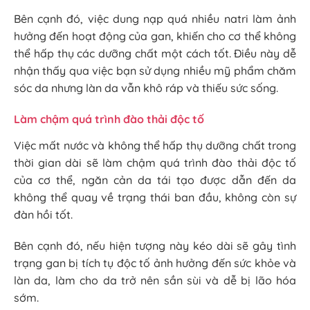
Bên cạnh đó, việc dung nạp quá nhiều natri làm ảnh
hưởng đến hoạt động của gan, khiến cho cơ thể không
thể hấp thụ các dưỡng chất một cách tốt. Điều này dễ
nhận thấy qua việc bạn sử dụng nhiều mỹ phẩm chăm
sóc da nhưng làn da vẫn khô ráp và thiếu sức sống.
Làm chậm quá trình đào thải độc tố
Việc mất nước và không thể hấp thụ dưỡng chất trong
thời gian dài sẽ làm chậm quá trình đào thải độc tố
của cơ thể, ngăn cản da tái tạo được dẫn đến da
không thể quay về trạng thái ban đầu, không còn sự
đàn hồi tốt.
Bên cạnh đó, nếu hiện tượng này kéo dài sẽ gây tình
trạng gan bị tích tụ độc tố ảnh hưởng đến sức khỏe và
làn da, làm cho da trở nên sần sùi và dễ bị lão hóa
sớm.