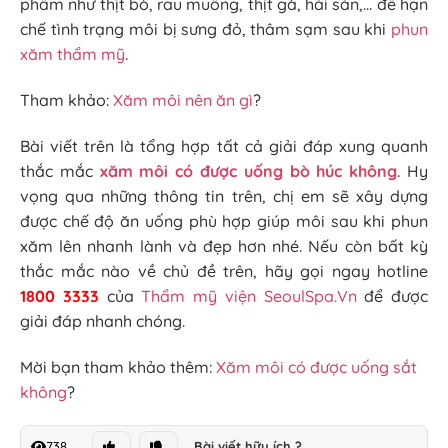
phẩm như thịt bò, rau muống, thịt gà, hải sản,… để hạn
chế tình trạng môi bị sưng đỏ, thâm sạm sau khi
phun
xăm thẩm mỹ
.
Tham khảo:
Xăm môi nên ăn gì
?
Bài viết trên là tổng hợp tất cả giải đáp xung quanh
thắc mắc
xăm môi có được uống bò húc không
. Hy
vọng qua những thông tin trên, chị em sẽ xây dựng
được chế độ ăn uống phù hợp giúp môi sau khi phun
xăm lên nhanh lành và đẹp hơn nhé. Nếu còn bất kỳ
thắc mắc nào về chủ đề trên, hãy gọi ngay hotline
1800 3333
của
Thẩm mỹ viện SeoulSpa.Vn
để được
giải đáp nhanh chóng.
Mời bạn tham khảo thêm:
Xăm môi có được uống sắt
không
?
738
Bài viết hữu ích ?