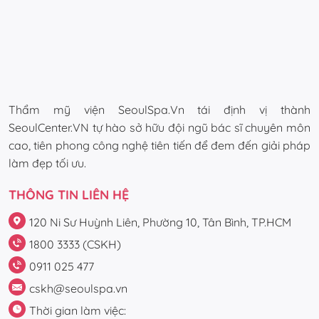
Thẩm mỹ viện SeoulSpa.Vn tái định vị thành
SeoulCenter.VN tự hào sở hữu đội ngũ bác sĩ chuyên môn
cao, tiên phong công nghệ tiên tiến để đem đến giải pháp
làm đẹp tối ưu.
THÔNG TIN LIÊN HỆ
120 Ni Sư Huỳnh Liên, Phường 10, Tân Bình, TP.HCM
1800 3333 (CSKH)
0911 025 477
cskh@seoulspa.vn
Thời gian làm việc: