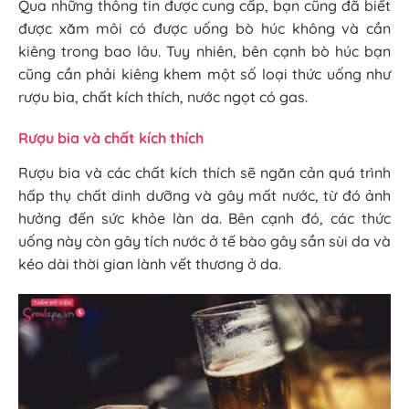
Qua những thông tin được cung cấp, bạn cũng đã biết
được xăm môi có được uống bò húc không và cần
kiêng trong bao lâu. Tuy nhiên, bên cạnh bò húc bạn
cũng cần phải kiêng khem một số loại thức uống như
rượu bia, chất kích thích, nước ngọt có gas.
Rượu bia và chất kích thích
Rượu bia và các chất kích thích sẽ ngăn cản quá trình
hấp thụ chất dinh dưỡng và gây mất nước, từ đó ảnh
hưởng đến sức khỏe làn da. Bên cạnh đó, các thức
uống này còn gây tích nước ở tế bào gây sần sùi da và
kéo dài thời gian lành vết thương ở da.