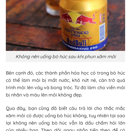
Không nên uống bò húc sau khi phun xăm môi
Bên cạnh đó, các thành phần hóa học có trong bò húc
có thể làm môi bị mất nước, khô nứt nẻ, cản trở quá
trình môi lên vảy và bong tróc. Từ đó làm cho viền môi
bị nhăn và màu lên môi không đẹp.
Qua đây, bạn cũng đã biết câu trả lời cho thắc mắc
xăm môi có được uống bò húc không, tuy nhiên tại sao
lại không nên uống bò húc vẫn là dấu chấm hỏi lớn
của nhiều bạn. Theo dõi ngay phần tiếp theo để có